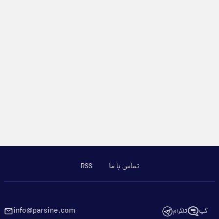
تماس با ما
RSS
info@parsine.com
گپ
تلگرام