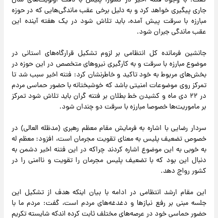
گفت: با وجود فتنه اخیر در کشور، پلیس با دقت اولویت‌های سال
جاری پیگیری خواهد کرد و به دلیل برخی عقب ماندگی‌هایی که در حوزه
مبارزه با سرقت پیش آمده، باید تلاش شود در یک هفته آینده این
عقب ماندگی جبران شود.
جانشین فرمانده کل انتظامی بر لزوم تشکیل قرارگاه‌های استانی در
موضوع مبارزه با سرقت و به کارگیری نیرو‌های متخصص در این حوزه در
بخش‌های مربوط به خود تاکید و خاطرنشان کرد: فتنه اخیر سبب شد تا
تمرکز روی موضوعات امنیتی باشد که خوشبختانه با حضور حماسی مردم
در ۲۲ دی ماه و کشیدن خط بطلان بر فتنه گران باید تلاش شود تمرکز
بر ماموریت‌ها خصوصا مبارزه با سرقت دو چندان شود.
سردار رضایی با اشاره به فرمایش مقام معظم رهبری (مدظله العالی) در
خصوص تضعیف پلیس به معنای تقویت مجرمان است، افزود: معظم له
به خوبی به این موضوع اشاره کردند چراکه در این فتنه اخیر دشمن به
دنبال این بود که با تضعیف پلیس مجرمان را تقویت و ناامنی را در
کشور رواج دهد.
این مقام ارشد انتظامی در ادامه با بیان اینکه هدف از تشکیل این
جلسه مبنی بر رفع نیاز‌ها و دغدغه‌های مردم است، گفت: مردم ما با
حضور حماسی خود در عرصه‌های مختلف ثابت کرده اندکه شایسته تکریم