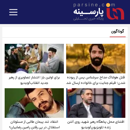
گوناگون
قتل هولناک مداح سرشناس پس از ربوده
برای اولین بار؛ انتشار تصاویری از رهبر
شدن؛ فیلم جنایت برای خانواده ارسال شد
جدید انقلاب/ویدیو
افشای محل پناهگاه‌ رهبر شهید روی آنتن
انتقاد تند پیمان طالبی از مسئولان
زنده تلویزیون/ویدیو
استقلال در پی رفتن رامین رضاییان+