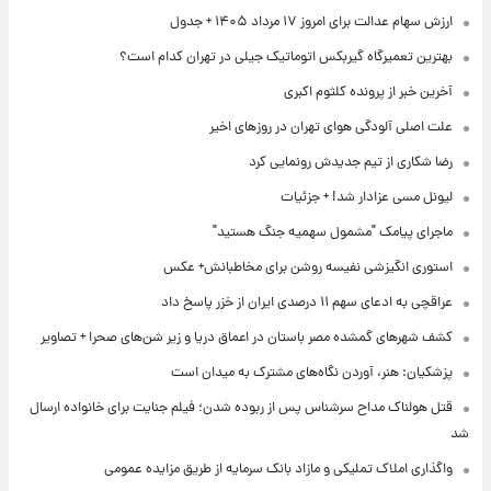
ارزش سهام عدالت برای امروز ۱۷ مرداد ۱۴۰۵ + جدول
بهترین تعمیرگاه گیربکس اتوماتیک جیلی در تهران کدام است؟
آخرین خبر از پرونده کلثوم اکبری
علت اصلی آلودگی هوای تهران در روزهای اخیر
رضا شکاری از تیم جدیدش رونمایی کرد
لیونل مسی عزادار شد! + جزئیات
ماجرای پیامک "مشمول سهمیه جنگ هستید"
استوری انگیزشی نفیسه روشن برای مخاطبانش+ عکس
عراقچی به ادعای سهم ۱۱ درصدی ایران از خزر پاسخ داد
کشف شهرهای گمشده مصر باستان در اعماق دریا و زیر شن‌های صحرا + تصاویر
پزشکیان: هنر، آوردن نگاه‌های مشترک به میدان است
قتل هولناک مداح سرشناس پس از ربوده شدن؛ فیلم جنایت برای خانواده ارسال
شد
واگذاری املاک تملیکی و مازاد بانک سرمایه از طریق مزایده عمومی