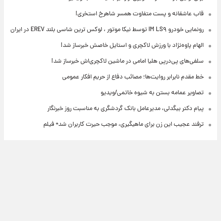
قاب عاشقانه و پست متفاوت همسر شاهرخ استخری!
رونمایی خودرو IM LS۹ توسط نیکا موتور ، لوکس ترین شاسی بلند EREV در ایران
الهام پاوه‌نژاد با ورزش لاکچری و استایل خاصش خبرساز شد!
سلفی‌های پی‌درپی هلیا امامی در ماشین لاکچری‌اش خبرساز شد!
خط مقدم نابرابر روایت‌ها؛ مصائب دفاع از حریم افکار عمومی
تصاویر عمامه بستن به شیوه خاتمی/ویدیو
پیام دکتر بیگدلی، مدیرعامل بانک گردشگری به مناسبت روز خبرنگار
ترفند عجیب این زن برای ماهیگیری، موجب حیرت کاربران شد+ فیلم