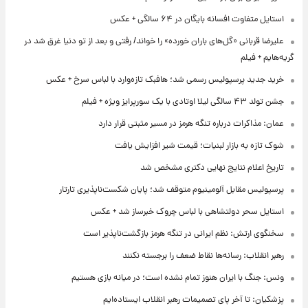
استایل متفاوت افسانه بایگان در ۶۴ سالگی + عکس
علیرضا قربانی «گل‌های باران خورده» را خواند/ رفتی و بعد از تو دنیا غرق شد در
گریه‌هایم + فیلم
خرید جدید پرسپولیس رسمی شد؛ هافبک تازه‌وارد با لباس سرخ + عکس
جشن تولد ۴۳ سالگی لیلا اوتادی با یک سورپرایز ویژه + فیلم
عمان: مذاکرات درباره تنگه هرمز در مسیر مثبتی قرار دارد
شوک تازه به بازار لبنیات؛ قیمت شیر افزایش یافت
تاریخ اعلام نتایج نهایی دکتری مشخص شد
پرسپولیس مقابل آلومینیوم متوقف شد؛ پایان شکست‌ناپذیری تارتار
استایل سحر دولتشاهی با لباس چروک خبرساز شد + عکس
سخنگوی ارتش: نظم ایرانی در تنگه هرمز بازگشت‌ناپذیر است
رهبر انقلاب: رسانه‌ها نقاط ضعف را برجسته نکنند
ونس: جنگ با ایران هنوز تمام نشده است؛ در میانه بازی هستیم
پزشکیان: تا آخر پای تصمیمات رهبر انقلاب ایستاده‌ایم