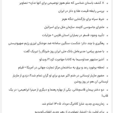
۸ کشف باستان شناسی که علم هنوز توضیحی برای آنها ندارد+ تصاویر
بررسی رابطه قیمت طلا و دلار در ایران
شرط سپاه برای بازگشایی تنگه هرمز
ماجرای جاسوسی کارمند سازمان ملل برای اسرائیل
تأیید وجود فسفر در بمباران استان فارس + جزئیات
رهگیری با چند دلار؛ شکست سنگین سامانه ضد موشکی لیزری رژیم صهیونیستی
با صدور پیامی؛ مدیرعامل بانک ملی ایران روز خبرنگار را تبریک گفت
آشپز مشهور صداوسیما به کانادا مهاجرت کرد؟/ ویدئو
لحظه برخورد رعد و برق به ساختمان مرکز تجارت جهانی در آمریکا + فیلم
حضور مازیار لرستانی در ختم اکبر عبدی برای او گران تمام شد!/ دزدی از مازیار
لرستانی آن هم در روز روشن
دو دختر پیمان قاسم‌خانی، یکی از بهاره رهنما و دیگری از میترا ابراهیمی؛ در یک
قاب!
زمان‌بندی جدید شارژ کالابرگ مرداد ۱۴۰۵ اعلام شد
برای اولین بار؛ انتشار تصاویری از رهبر جدید انقلاب/ویدیو