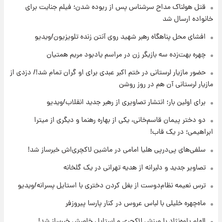
قتل هولناک مداح سرشناس پس از ربوده شدن؛ فیلم جنایت برای
۱۴ ساعت پیش
انتقاد تند پیمان طالبی از مسئولان استقلال در
خانواده ارسال شد
پی رفتن رامین رضاییان+ عکس
افشای محل پناهگاه‌ رهبر شهید روی آنتن زنده تلویزیون/ویدیو
۱۴ ساعت پیش
چهره بهت‌زده سه بازیگر زن در مراسم یادبود مریم همتیان
قیمت گوشت گوساله و گوسفند امروز شنبه ۱۷
حضور مازیار لرستانی در ختم اکبر عبدی برای او گران تمام شد!/ دزدی از
مرداد ۱۴۰۵ +جدول
مازیار لرستانی آن هم در روز روشن
۱۵ ساعت پیش
برای اولین بار؛ انتشار تصاویری از رهبر جدید انقلاب/ویدیو
با قدرتمندترین و بادوام ترین تانک جهان آشنا
شوید+ فیلم
دو دختر پیمان قاسم‌خانی، یکی از بهاره رهنما و دیگری از میترا
ابراهیمی؛ در یک قاب!
۱۵ ساعت پیش
سلفی‌های پی‌درپی هلیا امامی در ماشین لاکچری‌اش خبرساز شد!
قیمت طلا ۱۸عیار امروز شنبه ۱۷ مرداد ۱۴۰۵
+جدول
تصاویر جدید و دلبرانه از هدیه تهرانی در یک گلخانه
ترس نعیمه نظام‌دوست از بغل کردن دختری با استایل پسرانه/ویدیو
۱۶ ساعت پیش
قیمت محصولات ایران‌خودرو و سایپا امروز شنبه
ماه‌چهره خلیلی با لباس عروس در کنار پارسا پیروزفر
۱۷ مرداد ۱۴۰۵
الهام پاوه‌نژاد با ورزش لاکچری و استایل خاصش خبرساز شد!