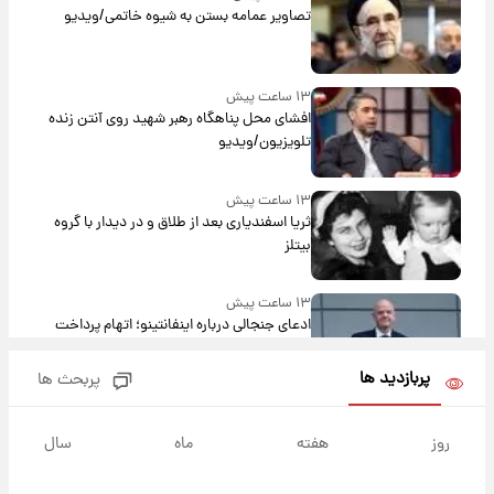
تصاویر عمامه بستن به شیوه خاتمی/ویدیو
۱۳ ساعت پیش
افشای محل پناهگاه‌ رهبر شهید روی آنتن زنده
تلویزیون/ویدیو
۱۳ ساعت پیش
ثریا اسفندیاری بعد از طلاق و در دیدار با گروه
بیتلز
۱۳ ساعت پیش
ادعای جنجالی درباره اینفانتینو؛ اتهام پرداخت
پول به معشوقه با درآمد یوفا
پربازدید ها
پربحث ها
۱۴ ساعت پیش
هشدار درباره کمبود یک ماده معدنی؛ خطر
روز
هفته
ماه
سال
آلزایمر و زوال عقل افزایش می‌یابد؟