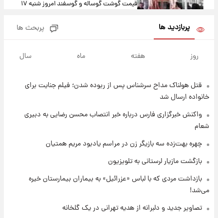
قیمت گوشت گوساله و گوسفند امروز شنبه ۱۷
مرداد ۱۴۰۵ +جدول
پربازدید ها
پربحث ها
۵ ساعت پیش
با قدرتمندترین و بادوام ترین تانک جهان آشنا
روز
هفته
ماه
سال
شوید+ فیلم
قتل هولناک مداح سرشناس پس از ربوده شدن؛ فیلم جنایت برای
۶ ساعت پیش
قیمت طلا ۱۸عیار امروز شنبه ۱۷ مرداد ۱۴۰۵
خانواده ارسال شد
+جدول
واکنش خبرگزاری فارس درباره خبر انتصاب محسن رضایی به دبیری
شعام
۶ ساعت پیش
قیمت محصولات ایران‌خودرو و سایپا امروز شنبه
چهره بهت‌زده سه بازیگر زن در مراسم یادبود مریم همتیان
۱۷ مرداد ۱۴۰۵
بازگشت مازیار لرستانی به تلویزیون
۲۰ ساعت پیش
بازداشت مردی که با لباس «عزرائیل» به بیماران بیمارستان خیره
یک پیش ‌بینی مهم برای قیمت دلار، طلا و سکه
می‌شد!
شنبه ۱۷ مرداد ۱۴۰۵
تصاویر جدید و دلبرانه از هدیه تهرانی در یک گلخانه