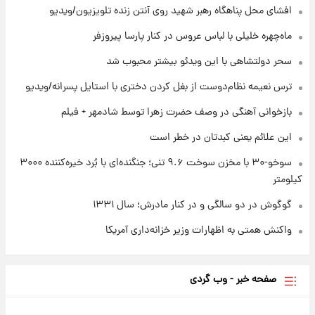
۲۰ ساعت پیش
افشای محل پناهگاه‌ رهبر شهید روی آنتن زنده تلویزیون/ویدیو
بازیکن به درد نخور استقلال با مقصد اروپا این
تیم را ترک کرد!
ماه‌چهره خلیلی با لباس عروس در کنار پارسا پیروزفر
سحر دولتشاهی با این ویدئو بیشتر محبوب شد
۱ روز پیش
تصاویر کمتر دیده‌شده از شهیدان حاجی‌زاده و
ترس نعیمه نظام‌دوست از بغل کردن دختری با استایل پسرانه/ویدیو
باقری؛ فرماندهان شهید هوافضای ایران
بازخوانی آهنگی در وصف حضرت زهرا توسط شادمهر + فیلم
این علائم یعنی کبدتان در خطر است
سوخو-۳۰ با مخزن سوخت ۹.۶ تنی؛ جنگنده‌ای با بُرد خیره‌کننده ۳۰۰۰
کیلومتر
گوگوش در دو سالگی و در کنار مادرش؛ سال ۱۳۳۱
واکنش همتی به اظهارات وزیر خزانه‌داری آمریکا
صفحه خبر - وب گردی