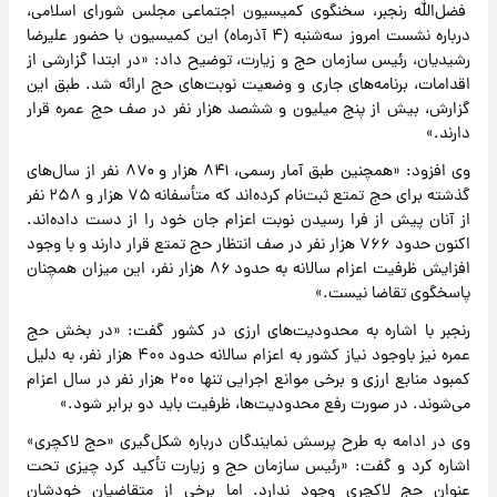
فضل‌الله رنجبر، سخنگوی کمیسیون اجتماعی مجلس شورای اسلامی،
درباره نشست امروز سه‌شنبه (۴ آذرماه) این کمیسیون با حضور علیرضا
رشیدیان، رئیس سازمان حج و زیارت، توضیح داد: «در ابتدا گزارشی از
اقدامات، برنامه‌های جاری و وضعیت نوبت‌های حج ارائه شد. طبق این
گزارش، بیش از پنج میلیون و ششصد هزار نفر در صف حج عمره قرار
دارند.»
وی افزود: «همچنین طبق آمار رسمی، ۸۴۱ هزار و ۸۷۰ نفر از سال‌های
گذشته برای حج تمتع ثبت‌نام کرده‌اند که متأسفانه ۷۵ هزار و ۲۵۸ نفر
از آنان پیش از فرا رسیدن نوبت اعزام جان خود را از دست داده‌اند.
اکنون حدود ۷۶۶ هزار نفر در صف انتظار حج تمتع قرار دارند و با وجود
افزایش ظرفیت اعزام سالانه به حدود ۸۶ هزار نفر، این میزان همچنان
پاسخگوی تقاضا نیست.»
رنجبر با اشاره به محدودیت‌های ارزی در کشور گفت: «در بخش حج
عمره نیز باوجود نیاز کشور به اعزام سالانه حدود ۴۰۰ هزار نفر، به دلیل
کمبود منابع ارزی و برخی موانع اجرایی تنها ۲۰۰ هزار نفر در سال اعزام
می‌شوند. در صورت رفع محدودیت‌ها، ظرفیت باید دو برابر شود.»
وی در ادامه به طرح پرسش نمایندگان درباره شکل‌گیری «حج لاکچری»
اشاره کرد و گفت: «رئیس سازمان حج و زیارت تأکید کرد چیزی تحت
عنوان حج لاکچری وجود ندارد. اما برخی از متقاضیان خودشان