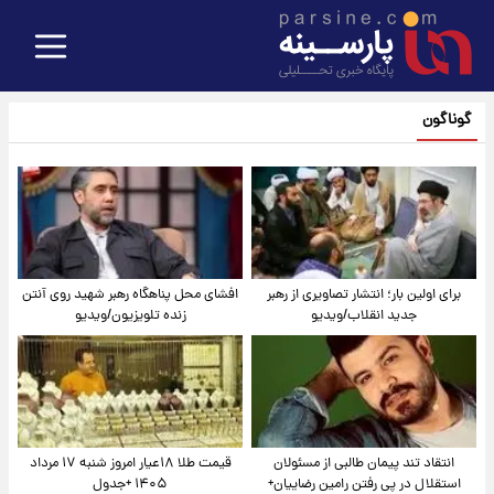
گوناگون
برای اولین بار؛ انتشار تصاویری از رهبر
افشای محل پناهگاه‌ رهبر شهید روی آنتن
جدید انقلاب/ویدیو
زنده تلویزیون/ویدیو
انتقاد تند پیمان طالبی از مسئولان
قیمت طلا ۱۸عیار امروز شنبه ۱۷ مرداد
استقلال در پی رفتن رامین رضاییان+
۱۴۰۵ +جدول