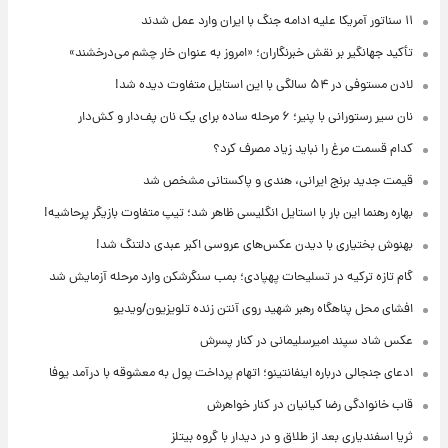
۱۱ سناتور آمریکا علیه ادامه جنگ با ایران وارد عمل شدند
تأکید جهانگیر بر نقش خبرنگاران؛ «امروز به عنوان خار چشم می‌درخشند»
لادن مستوفی در ۵۴ سالگی با این استایل متفاوت دیده شد!
نان سیر رستورانی با پنیر؛ ۶ مرحله ساده برای یک نان پف‌دار و کش‌دار
کدام قسمت مرغ را نباید زیاد مصرف کرد؟
قیمت جدید برنج ایرانی، هندی و پاکستانی مشخص شد
بهاره رهنما این بار با استایل انگلیسی ظاهر شد؛ تیپ متفاوت بازیگر پرحاشیه!
بهنوش بختیاری با دیدن عکس‌های عروسی اکبر عبدی دلتنگ شد!
گام تازه ترکیه در تسلیحات پهپادی؛ بمب سنگرشکن وارد مرحله آزمایش شد
افشای محل پناهگاه‌ رهبر شهید روی آنتن زنده تلویزیون/ویدیو
عکس شاد سپند امیرسلیمانی در کنار پسرش
ادعای جنجالی درباره اینفانتینو؛ اتهام پرداخت پول به معشوقه با درآمد یوفا
قاب خانوادگی رضا کیانیان در کنار خواهرش
ثریا اسفندیاری بعد از طلاق و در دیدار با گروه بیتلز