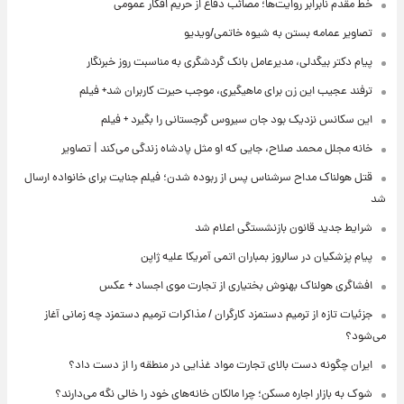
خط مقدم نابرابر روایت‌ها؛ مصائب دفاع از حریم افکار عمومی
تصاویر عمامه بستن به شیوه خاتمی/ویدیو
پیام دکتر بیگدلی، مدیرعامل بانک گردشگری به مناسبت روز خبرنگار
ترفند عجیب این زن برای ماهیگیری، موجب حیرت کاربران شد+ فیلم
این سکانس نزدیک بود جان سیروس گرجستانی را بگیرد + فیلم
خانه مجلل محمد صلاح، جایی که او مثل پادشاه زندگی می‌کند | تصاویر
قتل هولناک مداح سرشناس پس از ربوده شدن؛ فیلم جنایت برای خانواده ارسال
شد
شرایط جدید قانون بازنشستگی اعلام شد
پیام پزشکیان در سالروز بمباران اتمی آمریکا علیه ژاپن
افشاگری هولناک بهنوش بختیاری از تجارت موی اجساد + عکس
جزئیات تازه از ترمیم دستمزد کارگران / مذاکرات ترمیم دستمزد چه زمانی آغاز
می‌شود؟
ایران چگونه دست بالای تجارت مواد غذایی در منطقه را از دست داد؟
شوک به بازار اجاره مسکن؛ چرا مالکان خانه‌های خود را خالی نگه می‌دارند؟