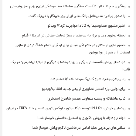
رهگیری با چند دلار؛ شکست سنگین سامانه ضد موشکی لیزری رژیم صهیونیستی
با صدور پیامی؛ مدیرعامل بانک ملی ایران روز خبرنگار را تبریک گفت
آشپز مشهور صداوسیما به کانادا مهاجرت کرد؟/ ویدئو
لحظه برخورد رعد و برق به ساختمان مرکز تجارت جهانی در آمریکا + فیلم
حضور مازیار لرستانی در ختم اکبر عبدی برای او گران تمام شد!/ دزدی از مازیار
لرستانی آن هم در روز روشن
دو دختر پیمان قاسم‌خانی، یکی از بهاره رهنما و دیگری از میترا ابراهیمی؛ در یک
قاب!
زمان‌بندی جدید شارژ کالابرگ مرداد ۱۴۰۵ اعلام شد
برای اولین بار؛ انتشار تصاویری از رهبر جدید انقلاب/ویدیو
قاب عاشقانه و پست متفاوت همسر شاهرخ استخری!
رونمایی خودرو IM LS۹ توسط نیکا موتور ، لوکس ترین شاسی بلند EREV در ایران
الهام پاوه‌نژاد با ورزش لاکچری و استایل خاصش خبرساز شد!
سلفی‌های پی‌درپی هلیا امامی در ماشین لاکچری‌اش خبرساز شد!