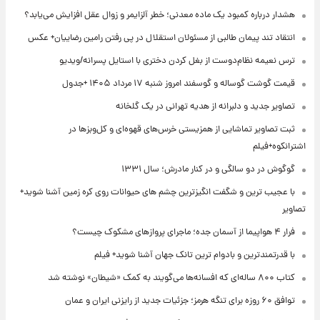
هشدار درباره کمبود یک ماده معدنی؛ خطر آلزایمر و زوال عقل افزایش می‌یابد؟
انتقاد تند پیمان طالبی از مسئولان استقلال در پی رفتن رامین رضاییان+ عکس
ترس نعیمه نظام‌دوست از بغل کردن دختری با استایل پسرانه/ویدیو
قیمت گوشت گوساله و گوسفند امروز شنبه ۱۷ مرداد ۱۴۰۵ +جدول
تصاویر جدید و دلبرانه از هدیه تهرانی در یک گلخانه
ثبت تصاویر تماشایی از همزیستی خرس‌های قهوه‌ای و کل‌وبزها در
اشترانکوه+فیلم
گوگوش در دو سالگی و در کنار مادرش؛ سال ۱۳۳۱
با عجیب ترین و شگفت انگیزترین چشم های حیوانات روی کره زمین آشنا شوید+
تصاویر
فرار ۴ هواپیما از آسمان جده؛ ماجرای پروازهای مشکوک چیست؟
با قدرتمندترین و بادوام ترین تانک جهان آشنا شوید+ فیلم
کتاب ۸۰۰ ساله‌ای که افسانه‌ها می‌گویند به کمک «شیطان» نوشته شد
توافق ۶۰ روزه برای تنگه هرمز؛ جزئیات جدید از رایزنی ایران و عمان