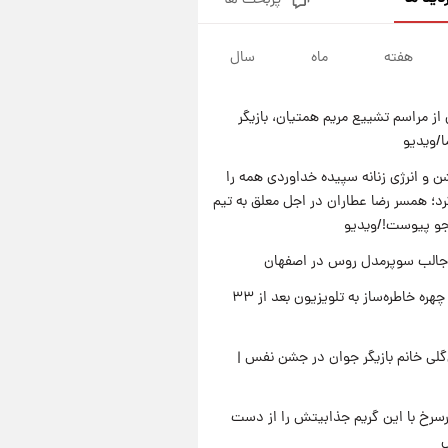
پربحث ها
قدرت‌نمایی نظامی چین؛ بمب‌افکن
حامل موشک هسته‌ای در آسمان
ظاهر شد
هفته
ماه
سال
۲۲ ساعت پیش
رونالدو از گنجینه خودروهای
لوکسش رونمایی کرد
از مراسم تشییع مریم همتیان، بازیگر
۱ روز پیش
/ویدیو
قیمت دلار در بازار آزاد امروز
چهارشنبه ۱۴ مرداد ۱۴۰۵/ نرخ‌ها
 و انرژی زنانه سپیده خداوردی همه را
ثابت ماند؟ +جدول
؛ همسر رضا عطاران در اجل معلق به تیم
۲۳ ساعت پیش
علی مطهری: اجرای کامل
جو پیوست!/ویدیو
تفاهم‌نامه اسلام‌آباد، پیروزی
جالب سوپرمدل روس در اصفهان
بزرگ‌تری برای ایران است
بازگشت چهره خاطره‌ساز به تلویزیون بعد از ۳۳
لی خانم بازیگر جوان در جشن نفس |
رسرخ با این گریم جذابیتش را از دست