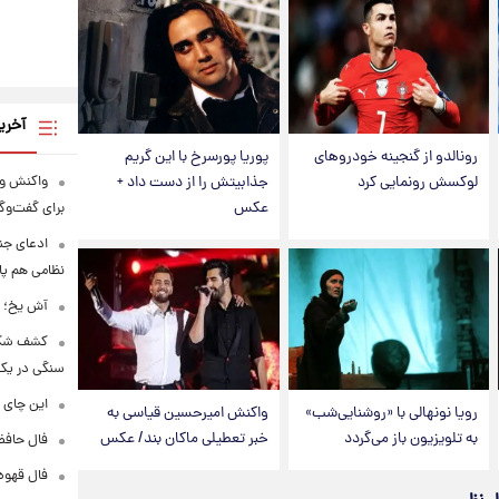
آخری
رونالدو از گنجینه خودروهای
پوریا پورسرخ با این گریم
واکنش ون
لوکسش رونمایی کرد
جذابیتش را از دست داد +
عکس
برای گفت‌و
ادعای جنج
نظامی هم پ
آش یخ؛ غ
کشف شگف
سنگی در یک
این چای 
رویا نونهالی با «روشنایی‌شب»
واکنش امیرحسین قیاسی به
به تلویزیون باز می‌گردد
خبر تعطیلی ماکان بند/ عکس
فال حافظ پنجشنبه
فال قهوه روزانه