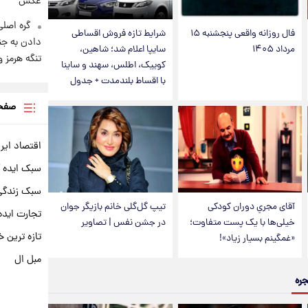
عکس
گره اصلی
فال روزانه واقعی پنجشنبه ۱۵
شرایط تازه فروش اقساطی
دادن به جن
مرداد ۱۴۰۵
سایپا اعلام شد؛ شاهین،
تنگه هرمز 
کوییک، اطلس، سهند و ساینا
با اقساط بلندمدت + جدول
صفحه
اقتصاد ایر
سبک ایده 
سبک زندگی 
آقای مجریِ دوران کودکی
تیپ گل‌گلی خانم بازیگر جوان
تجارت ایده
خیلی‌ها با یک پست متفاوت؛
در جشن نفس | تصاویر
تازه ترین خ
«غمگینم بسیار زیاد»!
مبل ال
جره