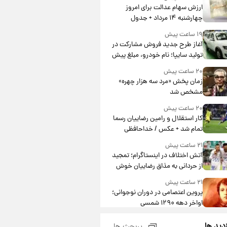
ارزش سهام عدالت برای امروز
چهارشنبه ۱۴ مرداد + جدول
۱۹ ساعت پیش
آغاز طرح جدید فروش مشارکت در
تولید سایپا؛ نام خودرو، مبلغ پیش
پرداخت و زمان تحویل | سود
۲۰ ساعت پیش
مشارکت چند درصد است؟
زمان پخش «مرد سه هزار چهره»
مشخص شد
۲۰ ساعت پیش
کار استقلال و رامین رضاییان رسما
تمام شد + عکس / خداحافظی
صمیمانه آبی ها با رامین!
۲۱ ساعت پیش
آتش اختلاف در اینستاگرام؛ تمجید
از حردانی به مذاق رضاییان خوش
نیامد+عکس
۲۱ ساعت پیش
پروین اعتصامی در دوران نوجوانی؛
اواخر دهه ۱۲۹۰ شمسی
۲۱ ساعت پیش
زدید ها