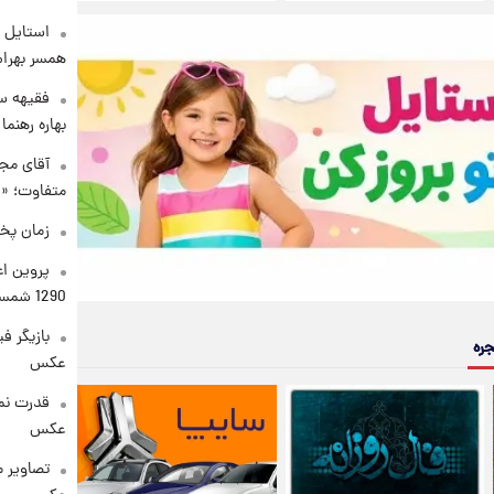
استایل ت
همسر بهرام
فقیهه سل
بهاره رهنما
آقای مجر
متفاوت؛ «غ
زمان پخ
پروین اع
1290 شمسی
بازیگر ف
جره
عکس
قدرت نم
عکس
تصاویر 