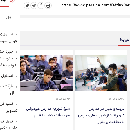
روز
تصاویری 
 مرتبط
جوان سینما
چهره خشن
میخکوب کرد
بانوان جنگ
استایل 
سال
۱۴۰۴/۵/۲
۱۴۰۴/۵/۱۷
تیپ گل‌گ
فریب والدین در مدارس
مبلغ شهریه مدارس غیردولتی
تصاویر
غیردولتی؛ از شهریه‌های نجومی
سر به فلک کشید + فیلم
پوریا پو
تا تخلفات بی‌پایان
داد + عکس