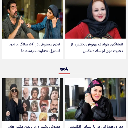
افشاگری هولناک بهنوش بختیاری از
لادن مستوفی در ۵۴ سالگی با این
تجارت موی اجساد + عکس
استایل متفاوت دیده شد!
پنجره
بهاره رهنما این بار با استایل انگلیسی
بهنوش بختیاری با دیدن عکس‌های