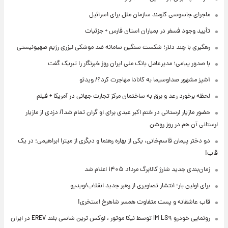
ماجرای جاسوسی کارمند سازمان ملل برای اسرائیل
تأیید وجود فسفر در بمباران استان فارس + جزئیات
رهگیری با چند دلار؛ شکست سنگین سامانه ضد موشکی لیزری رژیم صهیونیستی
با صدور پیامی؛ مدیرعامل بانک ملی ایران روز خبرنگار را تبریک گفت
آشپز مشهور صداوسیما به کانادا مهاجرت کرد؟/ ویدئو
لحظه برخورد رعد و برق به ساختمان مرکز تجارت جهانی در آمریکا + فیلم
حضور مازیار لرستانی در ختم اکبر عبدی برای او گران تمام شد!/ دزدی از مازیار
لرستانی آن هم در روز روشن
دو دختر پیمان قاسم‌خانی، یکی از بهاره رهنما و دیگری از میترا ابراهیمی؛ در یک
قاب!
زمان‌بندی جدید شارژ کالابرگ مرداد ۱۴۰۵ اعلام شد
برای اولین بار؛ انتشار تصاویری از رهبر جدید انقلاب/ویدیو
قاب عاشقانه و پست متفاوت همسر شاهرخ استخری!
رونمایی خودرو IM LS۹ توسط نیکا موتور ، لوکس ترین شاسی بلند EREV در ایران