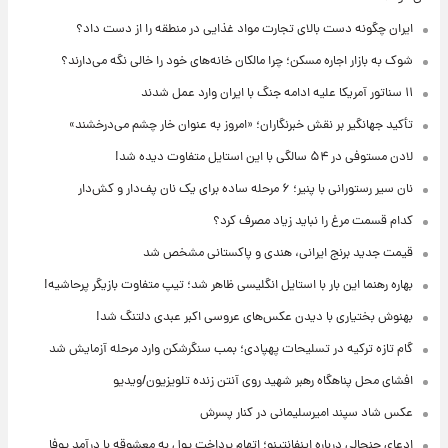
ایران چگونه دست بالای تجارت مواد غذایی در منطقه را از دست داد؟
شوک به بازار اجاره مسکن؛ چرا مالکان خانه‌های خود را خالی نگه می‌دارند؟
۱۱ سناتور آمریکا علیه ادامه جنگ با ایران وارد عمل شدند
تأکید جهانگیر بر نقش خبرنگاران؛ «امروز به عنوان خار چشم می‌درخشند»
لادن مستوفی در ۵۴ سالگی با این استایل متفاوت دیده شد!
نان سیر رستورانی با پنیر؛ ۶ مرحله ساده برای یک نان پف‌دار و کش‌دار
کدام قسمت مرغ را نباید زیاد مصرف کرد؟
قیمت جدید برنج ایرانی، هندی و پاکستانی مشخص شد
بهاره رهنما این بار با استایل انگلیسی ظاهر شد؛ تیپ متفاوت بازیگر پرحاشیه!
بهنوش بختیاری با دیدن عکس‌های عروسی اکبر عبدی دلتنگ شد!
گام تازه ترکیه در تسلیحات پهپادی؛ بمب سنگرشکن وارد مرحله آزمایش شد
افشای محل پناهگاه‌ رهبر شهید روی آنتن زنده تلویزیون/ویدیو
عکس شاد سپند امیرسلیمانی در کنار پسرش
ادعای جنجالی درباره اینفانتینو؛ اتهام پرداخت پول به معشوقه با درآمد یوفا