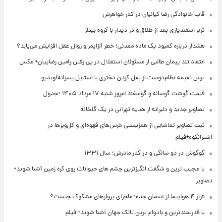
قاب خانوادگی رضا کیانیان در کنار خواهرش
ثریا اسفندیاری بعد از طلاق و در دیدار با گروه بیتلز
هشدار درباره کمبود یک ماده معدنی؛ خطر آلزایمر و زوال عقل افزایش می‌یابد؟
انتقاد تند پیمان طالبی از مسئولان استقلال در پی رفتن رامین رضاییان+ عکس
ترس نعیمه نظام‌دوست از بغل کردن دختری با استایل پسرانه/ویدیو
قیمت گوشت گوساله و گوسفند امروز شنبه ۱۷ مرداد ۱۴۰۵ +جدول
تصاویر جدید و دلبرانه از هدیه تهرانی در یک گلخانه
ثبت تصاویر تماشایی از همزیستی خرس‌های قهوه‌ای و کل‌وبزها در
اشترانکوه+فیلم
گوگوش در دو سالگی و در کنار مادرش؛ سال ۱۳۳۱
با عجیب ترین و شگفت انگیزترین چشم های حیوانات روی کره زمین آشنا شوید+
تصاویر
فرار ۴ هواپیما از آسمان جده؛ ماجرای پروازهای مشکوک چیست؟
با قدرتمندترین و بادوام ترین تانک جهان آشنا شوید+ فیلم