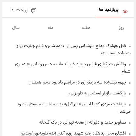
مرداد ۱۴۰۵ +جدول
پربازدید ها
پربحث ها
۶ ساعت پیش
با قدرتمندترین و بادوام ترین تانک جهان آشنا
روز
هفته
ماه
سال
شوید+ فیلم
قتل هولناک مداح سرشناس پس از ربوده شدن؛ فیلم جنایت برای
۶ ساعت پیش
قیمت طلا ۱۸عیار امروز شنبه ۱۷ مرداد ۱۴۰۵
خانواده ارسال شد
+جدول
واکنش خبرگزاری فارس درباره خبر انتصاب محسن رضایی به دبیری
شعام
۷ ساعت پیش
قیمت محصولات ایران‌خودرو و سایپا امروز شنبه
چهره بهت‌زده سه بازیگر زن در مراسم یادبود مریم همتیان
۱۷ مرداد ۱۴۰۵
بازگشت مازیار لرستانی به تلویزیون
۲۰ ساعت پیش
بازداشت مردی که با لباس «عزرائیل» به بیماران بیمارستان خیره
یک پیش ‌بینی مهم برای قیمت دلار، طلا و سکه
می‌شد!
شنبه ۱۷ مرداد ۱۴۰۵
تصاویر جدید و دلبرانه از هدیه تهرانی در یک گلخانه
۲۱ ساعت پیش
افشای محل پناهگاه‌ رهبر شهید روی آنتن زنده تلویزیون/ویدیو