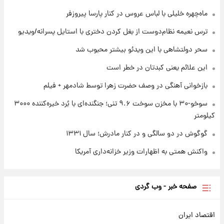
بازیکن به درد نخور استقلال با مقصد اروپا این
تیم را ترک کرد!
ماه‌چهره خلیلی با لباس عروس در کنار پارسا پیروزفر
ترس نعیمه نظام‌دوست از بغل کردن دختری با استایل پسرانه/ویدیو
۱ روز پیش
تصاویر کمتر دیده‌شده از شهیدان حاجی‌زاده و
سحر دولتشاهی با این ویدئو بیشتر محبوب شد
باقری؛ فرماندهان شهید هوافضای ایران
این علائم یعنی کبدتان در خطر است
بازخوانی آهنگی در وصف حضرت زهرا توسط شادمهر + فیلم
سوخو-۳۰ با مخزن سوخت ۹.۶ تنی؛ جنگنده‌ای با بُرد خیره‌کننده ۳۰۰۰
کیلومتر
گوگوش در دو سالگی و در کنار مادرش؛ سال ۱۳۳۱
واکنش همتی به اظهارات وزیر خزانه‌داری آمریکا
صفحه خبر - وب گردی
اقتصاد ایران