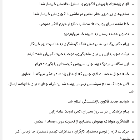
الهام پاوه‌نژاد با ورزش لاکچری و استایل خاصش خبرساز شد!
سلفی‌های پی‌درپی هلیا امامی در ماشین لاکچری‌اش خبرساز شد!
خط مقدم نابرابر روایت‌ها؛ مصائب دفاع از حریم افکار عمومی
تصاویر عمامه بستن به شیوه خاتمی/ویدیو
پیام دکتر بیگدلی، مدیرعامل بانک گردشگری به مناسبت روز خبرنگار
ترفند عجیب این زن برای ماهیگیری، موجب حیرت کاربران شد+ فیلم
این سکانس نزدیک بود جان سیروس گرجستانی را بگیرد + فیلم
خانه مجلل محمد صلاح، جایی که او مثل پادشاه زندگی می‌کند | تصاویر
قتل هولناک مداح سرشناس پس از ربوده شدن؛ فیلم جنایت برای خانواده ارسال
شد
شرایط جدید قانون بازنشستگی اعلام شد
پیام پزشکیان در سالروز بمباران اتمی آمریکا علیه ژاپن
افشاگری هولناک بهنوش بختیاری از تجارت موی اجساد + عکس
جزئیات تازه از ترمیم دستمزد کارگران / مذاکرات ترمیم دستمزد چه زمانی آغاز
می‌شود؟