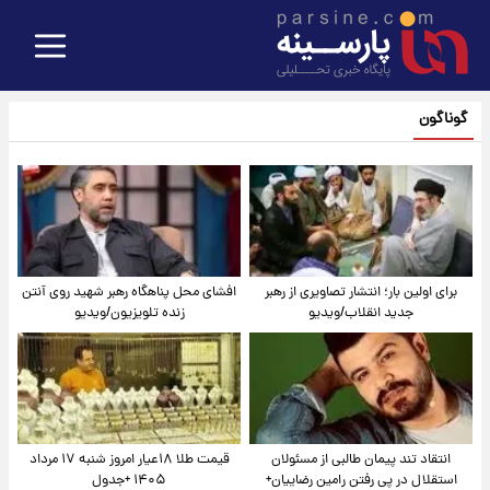
گوناگون
برای اولین بار؛ انتشار تصاویری از رهبر
افشای محل پناهگاه‌ رهبر شهید روی آنتن
جدید انقلاب/ویدیو
زنده تلویزیون/ویدیو
انتقاد تند پیمان طالبی از مسئولان
قیمت طلا ۱۸عیار امروز شنبه ۱۷ مرداد
استقلال در پی رفتن رامین رضاییان+
۱۴۰۵ +جدول