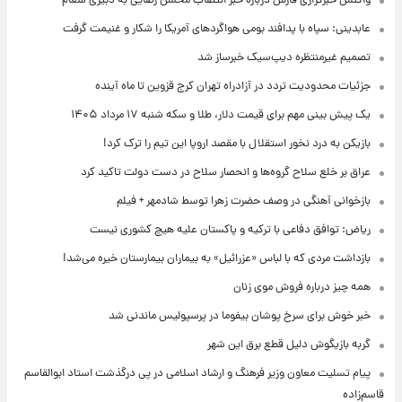
واکنش خبرگزاری فارس درباره خبر انتصاب محسن رضایی به دبیری شعام
عابدینی: سپاه با پدافند بومی هواگردهای آمریکا را شکار و غنیمت گرفت
تصمیم غیرمنتظره دیپ‌سیک خبرساز شد
جزئیات محدودیت تردد در آزادراه تهران کرج قزوین تا ماه آینده
یک پیش ‌بینی مهم برای قیمت دلار، طلا و سکه شنبه ۱۷ مرداد ۱۴۰۵
بازیکن به درد نخور استقلال با مقصد اروپا این تیم را ترک کرد!
عراق بر خلع سلاح گروه‌ها و انحصار سلاح در دست دولت تاکید کرد
بازخوانی آهنگی در وصف حضرت زهرا توسط شادمهر + فیلم
ریاض: توافق دفاعی با ترکیه و پاکستان علیه هیچ کشوری نیست
بازداشت مردی که با لباس «عزرائیل» به بیماران بیمارستان خیره می‌شد!
همه چیز درباره فروش موی زنان
خبر خوش برای سرخ پوشان بیفوما در پرسپولیس ماندنی شد
گربه بازیگوش دلیل قطع برق این شهر
پیام تسلیت معاون وزیر فرهنگ و ارشاد اسلامی در پی درگذشت استاد ابوالقاسم
قاسم‌زاده