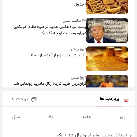
+جدول
۱۳ ساعت پیش
پشت پرده عکس جدید ترامپ؛ مقام آمریکایی
درباره وضعیت او چه گفت؟
۱ روز پیش
یک پیش‌بینی مهم از آینده بازار طلا
۱ روز پیش
گران‌ترین خرید تاریخ رئال مادرید رونمایی شد
پربازدید ها
پربحث ها
۱ روز پیش
پیش‌بینی بارش‌های گسترده با ورود ال‌نینو؛ کدام
روز
هفته
ماه
سال
روزها پربارش‌تر خواهند بود؟
استایل عجیب صابر ابر وایرال شد + عکس
۱ روز پیش