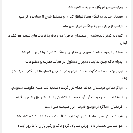
وینیسیوس در رئال مادرید ماندنی شد
معادله جدید در تنگه هرمز؛ توافق تهران و مسقط خارج از سناریوی ترامپ
ترامپ از پایان سریع جنگ با ایران خبر داد
تصاویر کمتر دیده‌شده از شهیدان حاجی‌زاده و باقری؛ فرماندهان شهید هوافضای
ایران
هشدار درباره تخلفات سرویس مدارس؛ راهکار شکایت والدین اعلام شد
پدرام پاک آیین نماینده مدیران مسئول در هیأت نظارت بر مطبوعات
اربعین؛ حماسه باشکوه خدمت، ایثار و نجات جان انسان‌ها در مکتب سیدالشهدا
(ع)
مراکز نظامی عربستان هدف حمله قرار گرفت؛ تهدید تند علیه حکومت سعودی
لحظه احساسی دو بازیگر؛ گریه سحر دولتشاهی در آغوش غزل شاکری+فیلم
ظریفیان: مذاکره از موضع قدرت، ابزار صیانت ملی است
قیمت خودروهای سایپا تغییر کرد؛ لیست قیمت جمعه ۱۶ مرداد منتشر شد
هواشناسی هشدار داد: وزش تندباد، گردوخاک و رگبار باران تا ۵ روز آینده