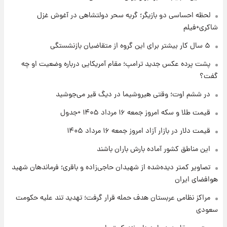
شماره پیراهن خریدهای جدید پرسپولیس اعلام
لحظه احساسی دو بازیگر؛ گریه سحر دولتشاهی در آغوش غزل
شد؛ تیکدری، محبی و سرگیف با اعداد ویژه
شاکری+فیلم
۱ روز پیش
۵ سال کار بیشتر برای این گروه از متقاضیان بازنشستگی
جزئیات فعال‌سازی «کیف پول ایران» اعلام
پشت پرده عکس جدید ترامپ؛ مقام آمریکایی درباره وضعیت او چه
شد+فیلم
گفت؟
۱ روز پیش
در ششم اوت؛ وقتی هیروشیما در دیگ قیر می‌جوشید
تغییر تند قیمت محصولات ایران‌خودرو و سایپا
امروز پنجشنبه ۱۵ مرداد ۱۴۰۵ +جدول
قیمت طلا و سکه امروز جمعه ۱۶ مرداد ۱۴۰۵ +جدول
قیمت دلار در بازار آزاد امروز جمعه ۱۶ مرداد ۱۴۰۵
۱ روز پیش
این مناطق کشور آماده بارش باران باشند
قیمت طلا و سکه امروز پنجشنبه ۱۵ مرداد ۱۴۰۵
تصاویر کمتر دیده‌شده از شهیدان حاجی‌زاده و باقری؛ فرماندهان شهید
هوافضای ایران
۱ روز پیش
شارژ جدید کالابرگ برای سه دهک؛ جزئیات اعلام
مراکز نظامی عربستان هدف حمله قرار گرفت؛ تهدید تند علیه حکومت
شد
سعودی