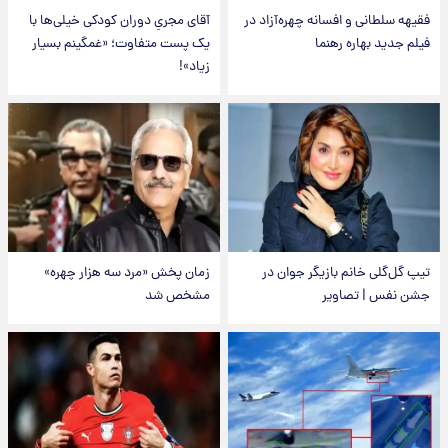
فقیهه سلطانی و افسانه چهره‌آزاد در
آقای مجریِ دوران کودکی خیلی‌ها با
فیلم جدید بهاره رهنما
یک پست متفاوت؛ «غمگینم بسیار
زیاد»!
تیپ گل‌گلی خانم بازیگر جوان در
زمان پخش «مرد سه هزار چهره»
جشن نفس | تصاویر
مشخص شد