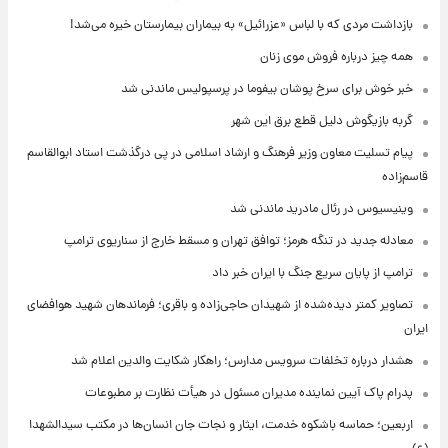
بازداشت مردی که با لباس «عزرائیل» به بیماران بیمارستان خیره می‌شد!
همه چیز درباره فروش موی زنان
خبر خوش برای سرخ پوشان بیفوما در پرسپولیس ماندنی شد
گربه بازیگوش دلیل قطع برق این شهر
پیام تسلیت معاون وزیر فرهنگ و ارشاد اسلامی در پی درگذشت استاد ابوالقاسم
قاسم‌زاده
وینیسیوس در رئال مادرید ماندنی شد
معادله جدید در تنگه هرمز؛ توافق تهران و مسقط خارج از سناریوی ترامپ
ترامپ از پایان سریع جنگ با ایران خبر داد
تصاویر کمتر دیده‌شده از شهیدان حاجی‌زاده و باقری؛ فرماندهان شهید هوافضای
ایران
هشدار درباره تخلفات سرویس مدارس؛ راهکار شکایت والدین اعلام شد
پدرام پاک آیین نماینده مدیران مسئول در هیأت نظارت بر مطبوعات
اربعین؛ حماسه باشکوه خدمت، ایثار و نجات جان انسان‌ها در مکتب سیدالشهدا