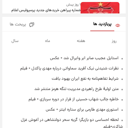
۱ روز پیش
شماره پیراهن خریدهای جدید پرسپولیس اعلام
شد؛ تیکدری، محبی و سرگیف با اعداد ویژه
پربازدید ها
پربحث ها
۱ روز پیش
جزئیات فعال‌سازی «کیف پول ایران» اعلام
روز
هفته
ماه
سال
شد+فیلم
استایل عجیب صابر ابر وایرال شد + عکس
۱ روز پیش
تغییر تند قیمت محصولات ایران‌خودرو و سایپا
نظرات شنیدنی نیک آفرید سماواتی درباره مهدی پاکدل + فیلم
امروز پنجشنبه ۱۵ مرداد ۱۴۰۵ +جدول
شرایط تفاهم‌نامه به نفع ایران بهبود یافت
۱ روز پیش
متن اولیۀ طرح راهبردی مدیریت تنگه هرمز منتشر شد
قیمت طلا و سکه امروز پنجشنبه ۱۵ مرداد ۱۴۰۵
خاطره جالب شهاب حسینی از فرار در دوره سربازی + فیلم
استوری مهدی طارمی برای ستاره اینتر + عکس
۱ روز پیش
شارژ جدید کالابرگ برای سه دهک؛ جزئیات اعلام
لحظه احساسی دو بازیگر؛ گریه سحر دولتشاهی در آغوش غزل
شد
شاکری+فیلم