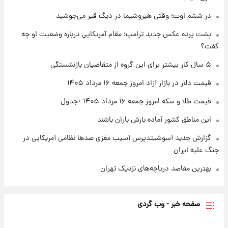
در ششم اوت؛ وقتی هیروشیما در دیگ قیر می‌جوشید
۱ روز پیش
شرایط تازه فروش اقساطی سایپا اعلام شد؛
پشت پرده عکس جدید ترامپ؛ مقام آمریکایی درباره وضعیت او چه
شاهین، کوییک، اطلس، سهند و ساینا با اقساط
گفت؟
بلندمدت + جدول
۵ سال کار بیشتر برای این گروه از متقاضیان بازنشستگی
۱ روز پیش
سیگنال‌های جدید برای بازار طلا؛ پیش‌بینی
قیمت دلار در بازار آزاد امروز جمعه ۱۶ مرداد ۱۴۰۵
قیمت سکه و طلا فردا
قیمت طلا و سکه امروز جمعه ۱۶ مرداد ۱۴۰۵ +جدول
این مناطق کشور آماده بارش باران باشند
گزارش جدید آسوشیتدپرس آسیب مغزی صدها نظامی آمریکایی در
جنگ علیه ایران
بهترین مقاصد دریاچه‌های نزدیک تهران
صفحه خبر - وب گردی