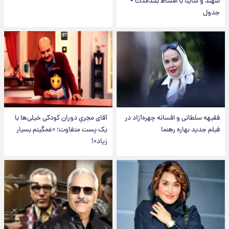
سهند و ساینا با اقساط بلندمدت +
جدول
فقیهه سلطانی و افسانه چهره‌آزاد در
آقای مجریِ دوران کودکی خیلی‌ها با
فیلم جدید بهاره رهنما
یک پست متفاوت؛ «غمگینم بسیار
زیاد»!