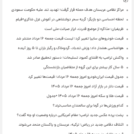
(ع)
مراکز نظامی عربستان هدف حمله قرار گرفت؛ تهدید تند علیه حکومت سعودی
لحظه احساسی دو بازیگر؛ گریه سحر دولتشاهی در آغوش غزل شاکری+فیلم
ظریفیان: مذاکره از موضع قدرت، ابزار صیانت ملی است
قیمت خودروهای سایپا تغییر کرد؛ لیست قیمت جمعه ۱۶ مرداد منتشر شد
هواشناسی هشدار داد: وزش تندباد، گردوخاک و رگبار باران تا ۵ روز آینده
واکنش ترامپ به افشای کمبود تسلیحات؛ دستور تحقیق صادر شد
۵ سال کار بیشتر برای این گروه از متقاضیان بازنشستگی
جدول قیمت ایران‌خودرو امروز جمعه ۱۶ مرداد؛ قیمت‌ها تغییر کرد
قیمت دلار در بازار آزاد امروز جمعه ۱۶ مرداد ۱۴۰۵
قیمت طلا و سکه امروز جمعه ۱۶ مرداد ۱۴۰۵ +جدول
کدام ورزش‌ها در گرما برای سالمندان مناسب‌ترند؟
پشت پرده عکس جدید ترامپ؛ مقام آمریکایی درباره وضعیت او چه گفت؟
ائتلاف دفاعی جدید در ریاض؛ ترکیه، عربستان و پاکستان متحد می‌شوند