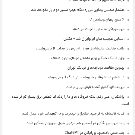
قیمت طلا امروز جمعه ۱۶ مرداد ۱۴۰۵
هشدار محسن رضایی درباره تنگه هرمز؛ مسیر دوم باز نخواهد شد
۶ منبع پنهان ویتامین C
این خوراکی ها مغز را نجات می‌دهند
استایل عجیب صابر ابر وایرال شد + عکس
طلب حلالیت عالیشاه از هواداران پس از جدایی از پرسپولیس
چهار ماسک خانگی برای داشتن موهای نرم و شفاف
بهترین مقاصد دریاچه‌های نزدیک تهران
در ششم اوت؛ وقتی هیروشیما در دیگ قیر می‌جوشید
این مناطق کشور آماده بارش باران باشند
پزشکیان: علی رغم اینکه نیروگاه های ما را زدند اما قطعی برق بسیار کم تر شده
است
کنایه قالیباف به ترامپ: حقایق را بپذیرید و به تعهدات خود عمل کنید
رصد این صور فلکی در آسمان شب بدون هیچ تجهیزاتی ممکن است
چت متنی نامحدود و رایگان در ChatGPT