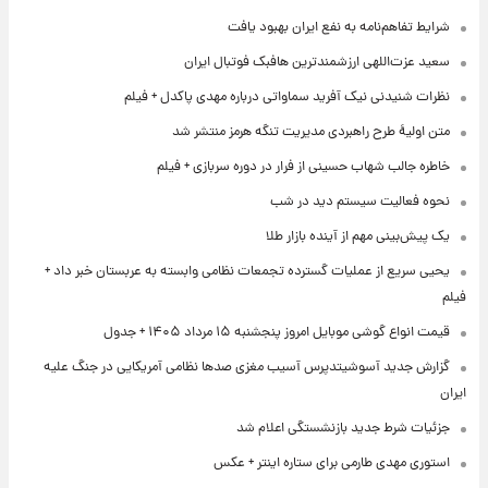
شرایط تفاهم‌نامه به نفع ایران بهبود یافت
سعید عزت‌اللهی ارزشمندترین هافبک فوتبال ایران
نظرات شنیدنی نیک آفرید سماواتی درباره مهدی پاکدل + فیلم
متن اولیۀ طرح راهبردی مدیریت تنگه هرمز منتشر شد
خاطره جالب شهاب حسینی از فرار در دوره سربازی + فیلم
نحوه فعالیت سیستم دید در شب
یک پیش‌بینی مهم از آینده بازار طلا
یحیی سریع از عملیات گسترده تجمعات نظامی وابسته به عربستان خبر داد +
فیلم
قیمت انواع گوشی موبایل امروز پنجشنبه ۱۵ مرداد ۱۴۰۵ + جدول
گزارش جدید آسوشیتدپرس آسیب مغزی صدها نظامی آمریکایی در جنگ علیه
ایران
جزئیات شرط جدید بازنشستگی اعلام شد
استوری مهدی طارمی برای ستاره اینتر + عکس