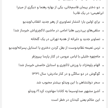
۱۶ ساعت پیش
دو دختر پیمان قاسم‌خانی، یکی از بهاره رهنما و دیگری از میترا
قیمت گوشت گوساله و گوسفند امروز شنبه ۱۷
ابراهیمی؛ در یک قاب!
مرداد ۱۴۰۵ +جدول
برای اولین بار؛ انتشار تصاویری از رهبر جدید انقلاب/ویدیو
۱۷ ساعت پیش
سلفی‌های پی‌درپی هلیا امامی در ماشین لاکچری‌اش خبرساز شد!
با قدرتمندترین و بادوام ترین تانک جهان آشنا
شوید+ فیلم
تصاویر جدید و دلبرانه از هدیه تهرانی در یک گلخانه
ترس نعیمه نظام‌دوست از بغل کردن دختری با استایل پسرانه/ویدیو
۱۷ ساعت پیش
قیمت طلا ۱۸عیار امروز شنبه ۱۷ مرداد ۱۴۰۵
ماه‌چهره خلیلی با لباس عروس در کنار پارسا پیروزفر
+جدول
الهام پاوه‌نژاد با ورزش لاکچری و استایل خاصش خبرساز شد!
گوگوش در دو سالگی و در کنار مادرش؛ سال ۱۳۳۱
سحر دولتشاهی با این ویدئو بیشتر محبوب شد
آشپز مشهور صداوسیما به کانادا مهاجرت کرد؟/ ویدئو
این علائم یعنی کبدتان در خطر است