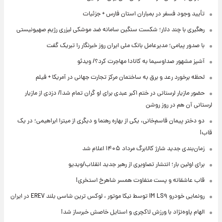
تأیید وجود فسفر در بمباران استان فارس + جزئیات
رهگیری با چند دلار؛ شکست سنگین سامانه ضد موشکی لیزری رژیم صهیونیستی
با صدور پیامی؛ مدیرعامل بانک ملی ایران روز خبرنگار را تبریک گفت
آشپز مشهور صداوسیما به کانادا مهاجرت کرد؟/ ویدئو
لحظه برخورد رعد و برق به ساختمان مرکز تجارت جهانی در آمریکا + فیلم
حضور مازیار لرستانی در ختم اکبر عبدی برای او گران تمام شد!/ دزدی از مازیار
لرستانی آن هم در روز روشن
دو دختر پیمان قاسم‌خانی، یکی از بهاره رهنما و دیگری از میترا ابراهیمی؛ در یک
قاب!
زمان‌بندی جدید شارژ کالابرگ مرداد ۱۴۰۵ اعلام شد
برای اولین بار؛ انتشار تصاویری از رهبر جدید انقلاب/ویدیو
قاب عاشقانه و پست متفاوت همسر شاهرخ استخری!
رونمایی خودرو IM LS۹ توسط نیکا موتور ، لوکس ترین شاسی بلند EREV در ایران
الهام پاوه‌نژاد با ورزش لاکچری و استایل خاصش خبرساز شد!