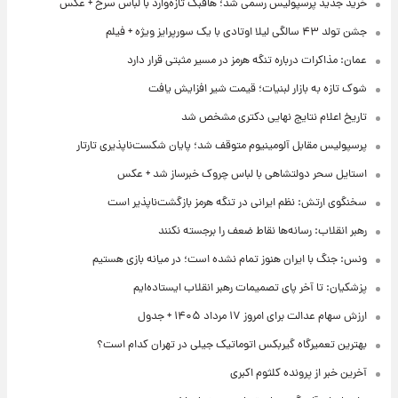
خرید جدید پرسپولیس رسمی شد؛ هافبک تازه‌وارد با لباس سرخ + عکس
جشن تولد ۴۳ سالگی لیلا اوتادی با یک سورپرایز ویژه + فیلم
عمان: مذاکرات درباره تنگه هرمز در مسیر مثبتی قرار دارد
شوک تازه به بازار لبنیات؛ قیمت شیر افزایش یافت
تاریخ اعلام نتایج نهایی دکتری مشخص شد
پرسپولیس مقابل آلومینیوم متوقف شد؛ پایان شکست‌ناپذیری تارتار
استایل سحر دولتشاهی با لباس چروک خبرساز شد + عکس
سخنگوی ارتش: نظم ایرانی در تنگه هرمز بازگشت‌ناپذیر است
رهبر انقلاب: رسانه‌ها نقاط ضعف را برجسته نکنند
ونس: جنگ با ایران هنوز تمام نشده است؛ در میانه بازی هستیم
پزشکیان: تا آخر پای تصمیمات رهبر انقلاب ایستاده‌ایم
ارزش سهام عدالت برای امروز ۱۷ مرداد ۱۴۰۵ + جدول
بهترین تعمیرگاه گیربکس اتوماتیک جیلی در تهران کدام است؟
آخرین خبر از پرونده کلثوم اکبری