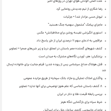
علت اصلی آلودگی هوای تهران در روزهای اخیر
رضا شکاری از تیم جدیدش رونمایی کرد
لیونل مسی عزادار شد! + جزئیات
ماجرای پیامک "مشمول سهمیه جنگ هستید"
استوری انگیزشی نفیسه روشن برای مخاطبانش+ عکس
عراقچی به ادعای سهم ۱۱ درصدی ایران از خزر پاسخ داد
کشف شهرهای گمشده مصر باستان در اعماق دریا و زیر شن‌های صحرا + تصاویر
پزشکیان: هنر، آوردن نگاه‌های مشترک به میدان است
قتل هولناک مداح سرشناس پس از ربوده شدن؛ فیلم جنایت برای خانواده ارسال
شد
واگذاری املاک تملیکی و مازاد بانک سرمایه از طریق مزایده عمومی
۸ کشف باستان شناسی که علم هنوز توضیحی برای آنها ندارد+ تصاویر
بررسی رابطه قیمت طلا و دلار در ایران
شرط سپاه برای بازگشایی تنگه هرمز
ماجرای جاسوسی کارمند سازمان ملل برای اسرائیل