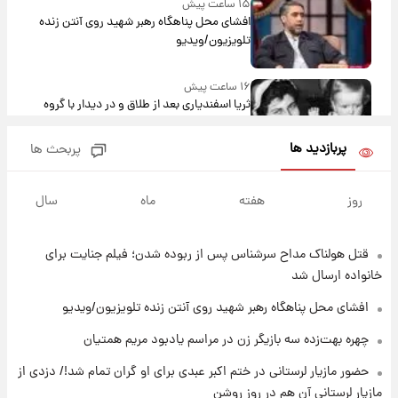
۱۵ ساعت پیش
افشای محل پناهگاه‌ رهبر شهید روی آنتن زنده
تلویزیون/ویدیو
۱۶ ساعت پیش
ثریا اسفندیاری بعد از طلاق و در دیدار با گروه
بیتلز
پربازدید ها
پربحث ها
۱۵ ساعت پیش
ادعای جنجالی درباره اینفانتینو؛ اتهام پرداخت
روز
هفته
ماه
سال
پول به معشوقه با درآمد یوفا
قتل هولناک مداح سرشناس پس از ربوده شدن؛ فیلم جنایت برای
۱۶ ساعت پیش
هشدار درباره کمبود یک ماده معدنی؛ خطر
خانواده ارسال شد
آلزایمر و زوال عقل افزایش می‌یابد؟
افشای محل پناهگاه‌ رهبر شهید روی آنتن زنده تلویزیون/ویدیو
۱۶ ساعت پیش
چهره بهت‌زده سه بازیگر زن در مراسم یادبود مریم همتیان
انتقاد تند پیمان طالبی از مسئولان استقلال در
حضور مازیار لرستانی در ختم اکبر عبدی برای او گران تمام شد!/ دزدی از
پی رفتن رامین رضاییان+ عکس
مازیار لرستانی آن هم در روز روشن