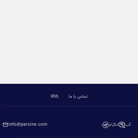
تماس با ما
RSS
info@parsine.com
گپ
تلگرام