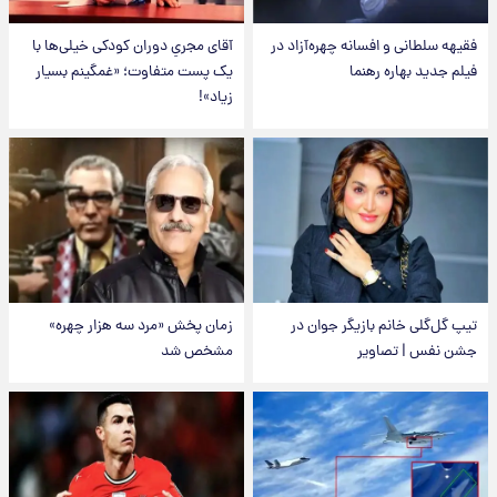
فقیهه سلطانی و افسانه چهره‌آزاد در
آقای مجریِ دوران کودکی خیلی‌ها با
فیلم جدید بهاره رهنما
یک پست متفاوت؛ «غمگینم بسیار
زیاد»!
تیپ گل‌گلی خانم بازیگر جوان در
زمان پخش «مرد سه هزار چهره»
جشن نفس | تصاویر
مشخص شد