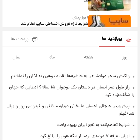
شد
۱ روز پیش
شرایط تازه فروش اقساطی سایپا اعلام شد؛
شاهین، کوییک، اطلس، سهند و ساینا با اقساط
بلندمدت + جدول
پربازدید ها
پربحث ها
۱ روز پیش
سیگنال‌های جدید برای بازار طلا؛ پیش‌بینی
روز
هفته
ماه
سال
قیمت سکه و طلا فردا
واکنش سحر دولتشاهی به حاشیه‌ها: قصد توهین به اذان را نداشتم
۱ روز پیش
فال حافظ پنجشنبه ۱۵ مرداد ماه ۱۴۰۵
راز طول عمر انسان در دستان یک نوجوان ۱۵ ساله؟ ادعایی که جهان
را شگفت‌زده کرد
۱ روز پیش
پیش‌بینی جنجالی احسان علیخانی درباره میثاقی و فردوسی پور وایرال
فال قهوه روزانه پنجشنبه ۱۵ مرداد ماه ۱۴۰۵
شد+فیلم
شرایط تفاهم‌نامه به نفع ایران بهبود یافت
۱ روز پیش
ایران تعرفه ۷ درصدی تردد از تنگه هرمز را ابلاغ کرد