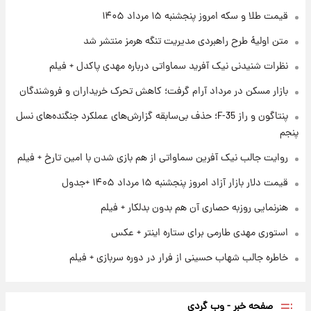
فال روزانه واقعی پنجشنبه ۱۵ مرداد ۱۴۰۵
قیمت طلا و سکه امروز پنجشنبه ۱۵ مرداد ۱۴۰۵
متن اولیۀ طرح راهبردی مدیریت تنگه هرمز منتشر شد
۱ روز پیش
نظرات شنیدنی نیک آفرید سماواتی درباره مهدی پاکدل + فیلم
ارزش سهام عدالت برای امروز چهارشنبه ۱۴ مرداد
+ جدول
بازار مسکن در مرداد آرام گرفت؛ کاهش تحرک خریداران و فروشندگان
پنتاگون و راز F-35؛ حذف بی‌سابقه گزارش‌های عملکرد جنگنده‌های نسل
۱ روز پیش
آغاز طرح جدید فروش مشارکت در تولید سایپا؛
پنجم
نام خودرو، مبلغ پیش پرداخت و زمان تحویل |
روایت جالب نیک آفرین سماواتی از هم بازی شدن با امین تارخ + فیلم
سود مشارکت چند درصد است؟
قیمت دلار بازار آزاد امروز پنجشنبه ۱۵ مرداد ۱۴۰۵ +جدول
هنرنمایی روزبه حصاری آن هم بدون بدلکار + فیلم
استوری مهدی طارمی برای ستاره اینتر + عکس
خاطره جالب شهاب حسینی از فرار در دوره سربازی + فیلم
صفحه خبر - وب گردی