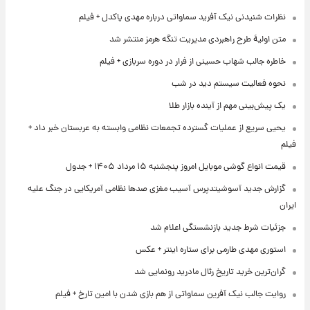
نظرات شنیدنی نیک آفرید سماواتی درباره مهدی پاکدل + فیلم
متن اولیۀ طرح راهبردی مدیریت تنگه هرمز منتشر شد
خاطره جالب شهاب حسینی از فرار در دوره سربازی + فیلم
نحوه فعالیت سیستم دید در شب
یک پیش‌بینی مهم از آینده بازار طلا
یحیی سریع از عملیات گسترده تجمعات نظامی وابسته به عربستان خبر داد +
فیلم
قیمت انواع گوشی موبایل امروز پنجشنبه ۱۵ مرداد ۱۴۰۵ + جدول
گزارش جدید آسوشیتدپرس آسیب مغزی صدها نظامی آمریکایی در جنگ علیه
ایران
جزئیات شرط جدید بازنشستگی اعلام شد
استوری مهدی طارمی برای ستاره اینتر + عکس
گران‌ترین خرید تاریخ رئال مادرید رونمایی شد
روایت جالب نیک آفرین سماواتی از هم بازی شدن با امین تارخ + فیلم