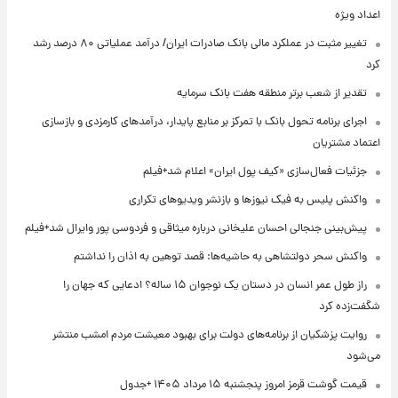
اعداد ویژه
تغییر مثبت در عملکرد مالی بانک صادرات ایران/ درآمد عملیاتی ۸۰ درصد رشد
کرد
تقدیر از شعب برتر منطقه هفت بانک سرمایه
اجرای برنامه تحول بانک با تمرکز بر منابع پایدار، درآمدهای کارمزدی و بازسازی
اعتماد مشتریان
جزئیات فعال‌سازی «کیف پول ایران» اعلام شد+فیلم
واکنش پلیس به فیک نیوزها و بازنشر ویدیوهای تکراری
پیش‌بینی جنجالی احسان علیخانی درباره میثاقی و فردوسی پور وایرال شد+فیلم
واکنش سحر دولتشاهی به حاشیه‌ها: قصد توهین به اذان را نداشتم
راز طول عمر انسان در دستان یک نوجوان ۱۵ ساله؟ ادعایی که جهان را
شگفت‌زده کرد
روایت پزشکیان از برنامه‌های دولت برای بهبود معیشت مردم امشب منتشر
می‌شود
قیمت گوشت قرمز امروز پنجشنبه ۱۵ مرداد ۱۴۰۵ +جدول