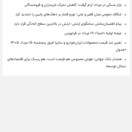
بازار مسکن در مرداد آرام گرفت؛ کاهش تحرک خریداران و فروشندگان
شکاف نجومی میان فقیر و غنی؛ تورم فشار بر دهک‌های پایین را تشدید کرد
پیام اطمینان‌بخش سخنگوی ارتش: ارتش در بالاترین سطح آمادگی قرار دارد
عرضه اولیه «احیا۱» ۱۹ مرداد در فرابورس
تغییر تند قیمت محصولات ایران‌خودرو و سایپا امروز پنجشنبه ۱۵ مرداد ۱۴۰۵
+جدول
هشدار بانک جهانی؛ هوش مصنوعی هم فرصت است، هم ریسک برای اقتصادهای
درحال توسعه