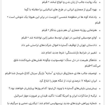
یک روایت جالب از زبان بدن و انواع لبخند + فیلم
بهره گیری از معماری ایرانی در طرح های ایتالیایی برا مقابله با گرما
پادشاه کوه ها در منظومه شمسی / اورست در برابر این هیولا یک شوخی است +
فیلم
هنرنمایی روزبه حصاری آن هم بدون بدلکار + فیلم
آوای موسیقی اوشین در تهران توسط سفیر ژاپن نواخته شد + فیلم
دادستان تهران از توقیف گسترده اموال شرکت‌های تراستی خبر داد
تغییر در شرایط بازنشستگی؛ شرط جدید اعلام شد
شاهکار طبیعت در دل سنگ؛ تومسونیت چگونه نقش‌های خیره‌کننده خلق
می‌کند؟+فیلم
توصیف جالب هادی حجازی‌فر درباره ی "سایه" بازیگر سریال کلاغ خبرساز شد+فیلم
ایران تعرفه ۷ درصدی تردد از تنگه هرمز را ابلاغ کرد
پیش‌بینی بارش‌های گسترده با ورود ال‌نینو؛ کدام روزها پربارش‌تر خواهند بود؟
ترکیه از مذاکرات ایران و آمریکا گفت؛ تأکید فیدان بر ضرورت مهار اسرائیل
شماره پیراهن خریدهای جدید پرسپولیس اعلام شد؛ تیکدری، محبی و سرگیف با