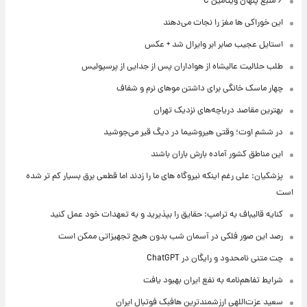
۶ منبع پنهان ویتامین C
این خوراکی ها مغز را نجات می‌دهند
استایل عجیب صابر ابر وایرال شد + عکس
طلب حلالیت عالیشاه از هواداران پس از جدایی از پرسپولیس
چهار ماسک خانگی برای داشتن موهای نرم و شفاف
بهترین مقاصد دریاچه‌های نزدیک تهران
در ششم اوت؛ وقتی هیروشیما در دیگ قیر می‌جوشید
این مناطق کشور آماده بارش باران باشند
پزشکیان: علی رغم اینکه نیروگاه های ما را زدند اما قطعی برق بسیار کم تر شده
است
کنایه قالیباف به ترامپ: حقایق را بپذیرید و به تعهدات خود عمل کنید
رصد این صور فلکی در آسمان شب بدون هیچ تجهیزاتی ممکن است
چت متنی نامحدود و رایگان در ChatGPT
شرایط تفاهم‌نامه به نفع ایران بهبود یافت
سعید عزت‌اللهی ارزشمندترین هافبک فوتبال ایران