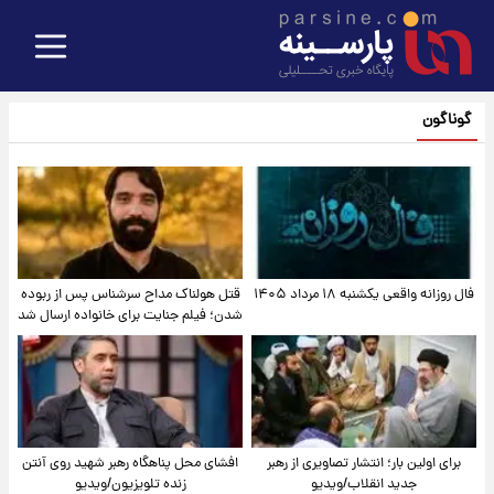
گوناگون
فال روزانه واقعی یکشنبه ۱۸ مرداد ۱۴۰۵
قتل هولناک مداح سرشناس پس از ربوده
شدن؛ فیلم جنایت برای خانواده ارسال شد
برای اولین بار؛ انتشار تصاویری از رهبر
افشای محل پناهگاه‌ رهبر شهید روی آنتن
جدید انقلاب/ویدیو
زنده تلویزیون/ویدیو