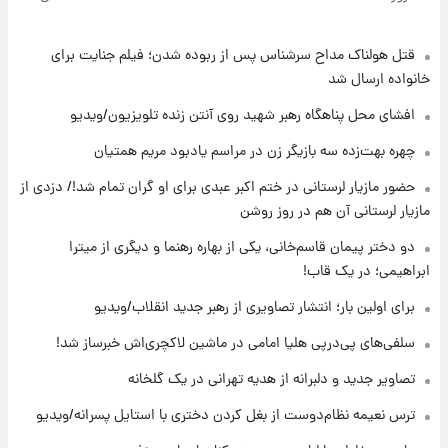
پول به معشوقه با درآمد یوفا
قتل هولناک مداح سرشناس پس از ربوده شدن؛ فیلم جنایت برای
۱۵ ساعت پیش
هشدار درباره کمبود یک ماده معدنی؛ خطر
خانواده ارسال شد
آلزایمر و زوال عقل افزایش می‌یابد؟
افشای محل پناهگاه‌ رهبر شهید روی آنتن زنده تلویزیون/ویدیو
۱۶ ساعت پیش
چهره بهت‌زده سه بازیگر زن در مراسم یادبود مریم همتیان
انتقاد تند پیمان طالبی از مسئولان استقلال در
حضور مازیار لرستانی در ختم اکبر عبدی برای او گران تمام شد!/ دزدی از
پی رفتن رامین رضاییان+ عکس
مازیار لرستانی آن هم در روز روشن
۱۶ ساعت پیش
دو دختر پیمان قاسم‌خانی، یکی از بهاره رهنما و دیگری از میترا
قیمت گوشت گوساله و گوسفند امروز شنبه ۱۷
ابراهیمی؛ در یک قاب!
مرداد ۱۴۰۵ +جدول
برای اولین بار؛ انتشار تصاویری از رهبر جدید انقلاب/ویدیو
۱۷ ساعت پیش
سلفی‌های پی‌درپی هلیا امامی در ماشین لاکچری‌اش خبرساز شد!
با قدرتمندترین و بادوام ترین تانک جهان آشنا
شوید+ فیلم
تصاویر جدید و دلبرانه از هدیه تهرانی در یک گلخانه
ترس نعیمه نظام‌دوست از بغل کردن دختری با استایل پسرانه/ویدیو
۱۷ ساعت پیش