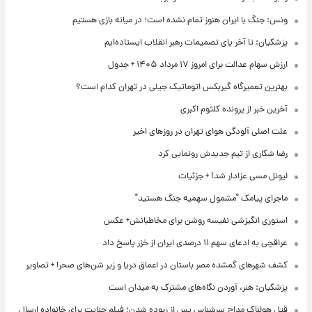
ونس: جنگ با ایران هنوز تمام نشده است؛ در میانه بازی هستیم
پزشکیان: تا آخر پای تصمیمات رهبر انقلاب ایستاده‌ایم
ارزش سهام عدالت برای امروز ۱۷ مرداد ۱۴۰۵ + جدول
بهترین تعمیرگاه گیربکس اتوماتیک جیلی در تهران کدام است؟
آخرین خبر از پرونده کلثوم اکبری
علت اصلی آلودگی هوای تهران در روزهای اخیر
رضا شکاری از تیم جدیدش رونمایی کرد
لیونل مسی عزادار شد! + جزئیات
ماجرای پیامک "مشمول سهمیه جنگ هستید"
استوری انگیزشی نفیسه روشن برای مخاطبانش+ عکس
عراقچی به ادعای سهم ۱۱ درصدی ایران از خزر پاسخ داد
کشف شهرهای گمشده مصر باستان در اعماق دریا و زیر شن‌های صحرا + تصاویر
پزشکیان: هنر، آوردن نگاه‌های مشترک به میدان است
قتل هولناک مداح سرشناس پس از ربوده شدن؛ فیلم جنایت برای خانواده ارسال