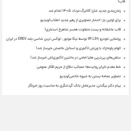
قاب!
زمان‌بندی جدید شارژ کالابرگ مرداد ۱۴۰۵ اعلام شد
برای اولین بار؛ انتشار تصاویری از رهبر جدید انقلاب/ویدیو
قاب عاشقانه و پست متفاوت همسر شاهرخ استخری!
رونمایی خودرو IM LS۹ توسط نیکا موتور ، لوکس ترین شاسی بلند EREV در ایران
الهام پاوه‌نژاد با ورزش لاکچری و استایل خاصش خبرساز شد!
سلفی‌های پی‌درپی هلیا امامی در ماشین لاکچری‌اش خبرساز شد!
خط مقدم نابرابر روایت‌ها؛ مصائب دفاع از حریم افکار عمومی
تصاویر عمامه بستن به شیوه خاتمی/ویدیو
پیام دکتر بیگدلی، مدیرعامل بانک گردشگری به مناسبت روز خبرنگار