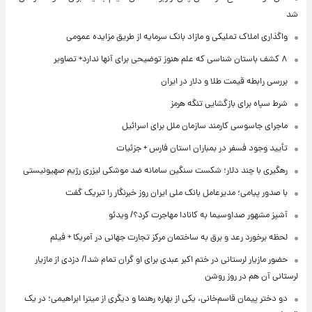
شد
واگذاری املاک تملیکی و مازاد بانک سرمایه از طریق مزایده عمومی
۸ کشف باستان شناسی که علم هنوز توضیحی برای آنها ندارد+ تصاویر
بررسی رابطه قیمت طلا و دلار در ایران
شرط سپاه برای بازگشایی تنگه هرمز
ماجرای جاسوسی کارمند سازمان ملل برای اسرائیل
تأیید وجود فسفر در بمباران استان فارس + جزئیات
رهگیری با چند دلار؛ شکست سنگین سامانه ضد موشکی لیزری رژیم صهیونیستی
با صدور پیامی؛ مدیرعامل بانک ملی ایران روز خبرنگار را تبریک گفت
آشپز مشهور صداوسیما به کانادا مهاجرت کرد؟/ ویدئو
لحظه برخورد رعد و برق به ساختمان مرکز تجارت جهانی در آمریکا + فیلم
حضور مازیار لرستانی در ختم اکبر عبدی برای او گران تمام شد!/ دزدی از مازیار
لرستانی آن هم در روز روشن
دو دختر پیمان قاسم‌خانی، یکی از بهاره رهنما و دیگری از میترا ابراهیمی؛ در یک