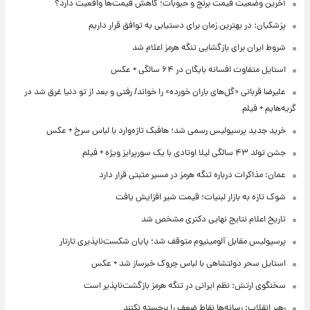
آخرین وضعیت قیمت برنج و حبوبات؛ کاهش قیمت‌ها واقعیت دارد؟
پزشکیان: در بهترین زمان برای دستیابی به توافق قرار داریم
شروط ایران برای بازگشایی تنگه هرمز اعلام شد
استایل متفاوت افسانه بایگان در ۶۴ سالگی + عکس
علیرضا قربانی «گل‌های باران خورده» را خواند/ رفتی و بعد از تو دنیا غرق شد در
گریه‌هایم + فیلم
خرید جدید پرسپولیس رسمی شد؛ هافبک تازه‌وارد با لباس سرخ + عکس
جشن تولد ۴۳ سالگی لیلا اوتادی با یک سورپرایز ویژه + فیلم
عمان: مذاکرات درباره تنگه هرمز در مسیر مثبتی قرار دارد
شوک تازه به بازار لبنیات؛ قیمت شیر افزایش یافت
تاریخ اعلام نتایج نهایی دکتری مشخص شد
پرسپولیس مقابل آلومینیوم متوقف شد؛ پایان شکست‌ناپذیری تارتار
استایل سحر دولتشاهی با لباس چروک خبرساز شد + عکس
سخنگوی ارتش: نظم ایرانی در تنگه هرمز بازگشت‌ناپذیر است
رهبر انقلاب: رسانه‌ها نقاط ضعف را برجسته نکنند