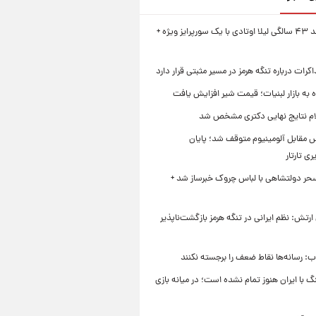
جشن تولد ۴۳ سالگی لیلا اوتادی با یک سورپرایز ویژه +
کرات درباره تنگه هرمز در مسیر مثبتی قرار دارد
به بازار لبنیات؛ قیمت شیر افزایش یافت
لام نتایج نهایی دکتری مشخص شد
 مقابل آلومینیوم متوقف شد؛ پایان
ی تارتار
حر دولتشاهی با لباس چروک خبرساز شد +
تش: نظم ایرانی در تنگه هرمز بازگشت‌ناپذیر
اب: رسانه‌ها نقاط ضعف را برجسته نکنند
با ایران هنوز تمام نشده است؛ در میانه بازی