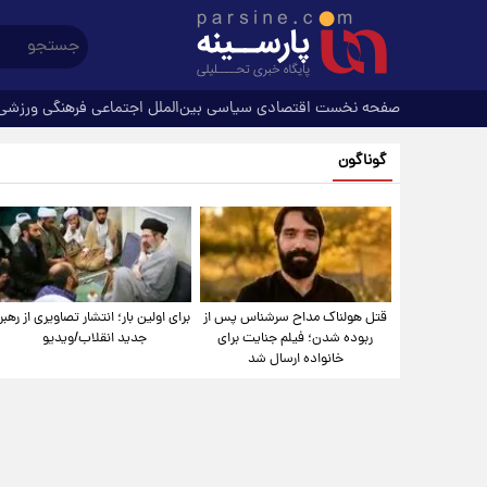
صفحه نخست
اقتصادی
سیاسی
بین‌الملل
اجتماعی
فرهنگی
ورزشی
گوناگون
قتل هولناک مداح سرشناس پس از
برای اولین بار؛ انتشار تصاویری از رهبر
ربوده شدن؛ فیلم جنایت برای
جدید انقلاب/ویدیو
خانواده ارسال شد