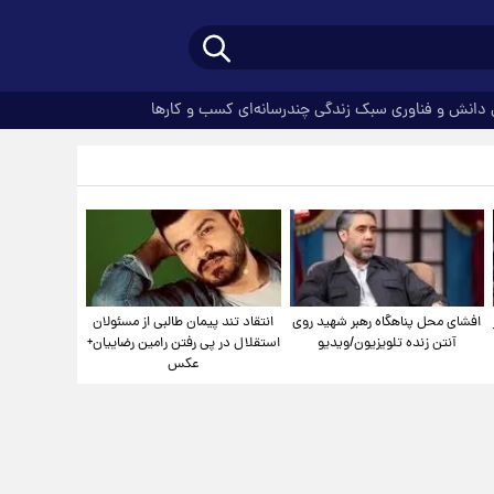
دانش و فناوری
سبک زندگی
چندرسانه‌ای
کسب و کارها
افشای محل پناهگاه‌ رهبر شهید روی
انتقاد تند پیمان طالبی از مسئولان
آنتن زنده تلویزیون/ویدیو
استقلال در پی رفتن رامین رضاییان+
عکس