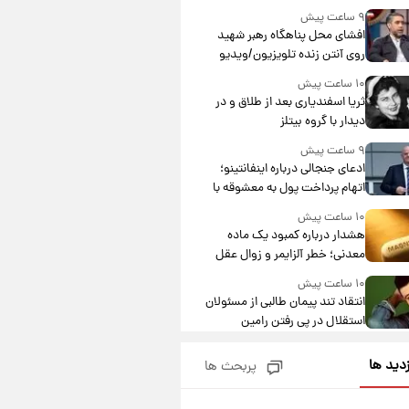
۹ ساعت پیش
افشای محل پناهگاه‌ رهبر شهید
روی آنتن زنده تلویزیون/ویدیو
۱۰ ساعت پیش
ثریا اسفندیاری بعد از طلاق و در
دیدار با گروه بیتلز
۹ ساعت پیش
ادعای جنجالی درباره اینفانتینو؛
اتهام پرداخت پول به معشوقه با
درآمد یوفا
۱۰ ساعت پیش
هشدار درباره کمبود یک ماده
معدنی؛ خطر آلزایمر و زوال عقل
افزایش می‌یابد؟
۱۰ ساعت پیش
انتقاد تند پیمان طالبی از مسئولان
استقلال در پی رفتن رامین
رضاییان+ عکس
۱۰ ساعت پیش
زدید ها
پربحث ها
قیمت گوشت گوساله و گوسفند
امروز شنبه ۱۷ مرداد ۱۴۰۵ +جدول