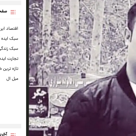
صفحه
اقتصاد ایر
سبک ایده 
سبک زندگی 
تجارت ایده
تازه ترین خ
مبل ال
آخری