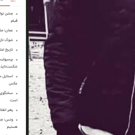
فیلم
عمان: مذا
شوک تازه 
تاریخ اع
پرسپولیس
شکست‌ناپذیر
استایل س
عکس
سخنگوی ار
است
رهبر انقل
ونس: جنگ 
هستیم