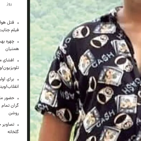
روز
قتل هول
فیلم جنایت
چهره بهت
همتیان
افشای مح
تلویزیون/و
برای اولی
انقلاب/وید
حضور ماز
گران تمام ش
روشن
تصاویر ج
گلخانه