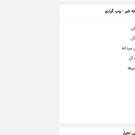
 خبر - وب گردی
ان
آل
مردانه
 آل
برها
ن اخبار