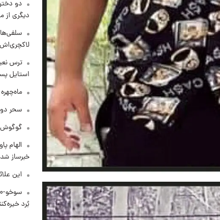
دو دختر 
دیگری از م
سلفی‌های
لاکچری‌اش 
ترس نعیم
استایل پسر
ماه‌چهره
سحر دول
گوگوش در
الهام پا
خبرساز شد!
این علائ
بُرد خیره‌کننده ۳۰۰۰ ک