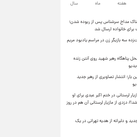
۱۱ ساعت پیش
هفته
ماه
سال
با قدرتمندترین و بادوام ترین
تانک جهان آشنا شوید+ فیلم
ناک مداح سرشناس پس از ربوده شدن؛
۱۲ ساعت پیش
 برای خانواده ارسال شد
قیمت طلا ۱۸عیار امروز شنبه ۱۷
مرداد ۱۴۰۵ +جدول
‌زده سه بازیگر زن در مراسم یادبود مریم
۱۲ ساعت پیش
قیمت محصولات ایران‌خودرو و
ل پناهگاه‌ رهبر شهید روی آنتن زنده
سایپا امروز شنبه ۱۷ مرداد ۱۴۰۵
یدیو
ن بار؛ انتشار تصاویری از رهبر جدید
یو
یار لرستانی در ختم اکبر عبدی برای او
د!/ دزدی از مازیار لرستانی آن هم در روز
دید و دلبرانه از هدیه تهرانی در یک