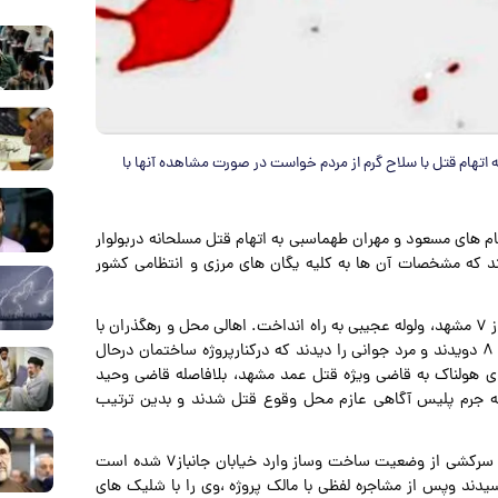
ا صدور دستور انتشار تصاویر دو برادر ۳۶ و ۴۰ ساله به اتهام قتل با سلاح گرم از مردم خواست در صورت مشاهده آنها با
ه به نقل از خراسان، دو برادر۳۶ و۴۰ ساله به نام های مسعود و مهران طهماسبی به اتهام قتل مسلحانه دربولوار
د که مشخصات آن ها به کلیه یگان های مرزی و انتظامی کشور
عصر نوزدهم مرداد گذشته،شلیک های وحشتناک در بولوار جانباز ۷ مشهد، ولوله عجیبی به راه انداخت. اهالی محل و رهگذران با
شنیدن صدای گلوله، هراسان و سراسیمه به سوی خیابان منفرد ۸ دویدند و مرد جوانی را دیدند که درکنارپروژه ساختمان درحال
ای هولناک به قاضی ویژه قتل عمد مشهد، بلافاصله قاضی وحید
حنه جرم پلیس آگاهی عازم محل وقوع قتل شدند و بدین ترتیب
بررسی های تخصصی نشان داد مالک یک پرژوه ساختمانی برای سرکشی از وضعیت ساخت وساز وارد خیابان جانباز۷ شده است
سیدند وپس از مشاجره لفظی با مالک پروژه ،وی را با شلیک های