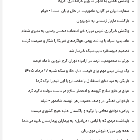
واکنش همتی به اظهارات وزیر خزانه‌داری آمریکا
سفارت ایران در کازان: ماموریت در حال پایان است! + فیلم
بازگشت مازیار لرستانی به تلویزیون
واکنش خبرگزاری فارس درباره خبر انتصاب محسن رضایی به دبیری شعام
عابدینی: سپاه با پدافند بومی هواگردهای آمریکا را شکار و غنیمت گرفت
تصمیم غیرمنتظره دیپ‌سیک خبرساز شد
جزئیات محدودیت تردد در آزادراه تهران کرج قزوین تا ماه آینده
یک پیش ‌بینی مهم برای قیمت دلار، طلا و سکه شنبه ۱۷ مرداد ۱۴۰۵
بازیکن به درد نخور استقلال با مقصد اروپا این تیم را ترک کرد!
عراق بر خلع سلاح گروه‌ها و انحصار سلاح در دست دولت تاکید کرد
بازخوانی آهنگی در وصف حضرت زهرا توسط شادمهر + فیلم
ریاض: توافق دفاعی با ترکیه و پاکستان علیه هیچ کشوری نیست
بازداشت مردی که با لباس «عزرائیل» به بیماران بیمارستان خیره می‌شد!
همه چیز درباره فروش موی زنان