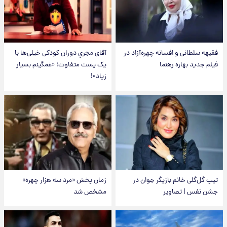
فقیهه سلطانی و افسانه چهره‌آزاد در
آقای مجریِ دوران کودکی خیلی‌ها با
فیلم جدید بهاره رهنما
یک پست متفاوت؛ «غمگینم بسیار
زیاد»!
تیپ گل‌گلی خانم بازیگر جوان در
زمان پخش «مرد سه هزار چهره»
جشن نفس | تصاویر
مشخص شد