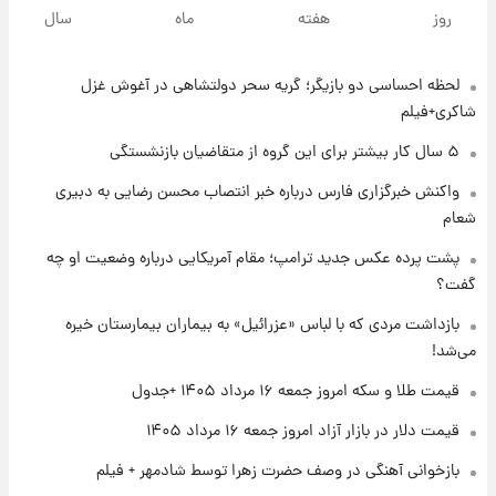
پیش‌بینی بارش‌های گسترده با ورود ال‌نینو؛ کدام
روز
هفته
ماه
سال
روزها پربارش‌تر خواهند بود؟
لحظه احساسی دو بازیگر؛ گریه سحر دولتشاهی در آغوش غزل
۱ روز پیش
شماره پیراهن خریدهای جدید پرسپولیس اعلام
شاکری+فیلم
شد؛ تیکدری، محبی و سرگیف با اعداد ویژه
۵ سال کار بیشتر برای این گروه از متقاضیان بازنشستگی
۱ روز پیش
واکنش خبرگزاری فارس درباره خبر انتصاب محسن رضایی به دبیری
جزئیات فعال‌سازی «کیف پول ایران» اعلام
شعام
شد+فیلم
پشت پرده عکس جدید ترامپ؛ مقام آمریکایی درباره وضعیت او چه
گفت؟
۱ روز پیش
تغییر تند قیمت محصولات ایران‌خودرو و سایپا
بازداشت مردی که با لباس «عزرائیل» به بیماران بیمارستان خیره
امروز پنجشنبه ۱۵ مرداد ۱۴۰۵ +جدول
می‌شد!
قیمت طلا و سکه امروز جمعه ۱۶ مرداد ۱۴۰۵ +جدول
۱ روز پیش
قیمت طلا و سکه امروز پنجشنبه ۱۵ مرداد ۱۴۰۵
قیمت دلار در بازار آزاد امروز جمعه ۱۶ مرداد ۱۴۰۵
بازخوانی آهنگی در وصف حضرت زهرا توسط شادمهر + فیلم