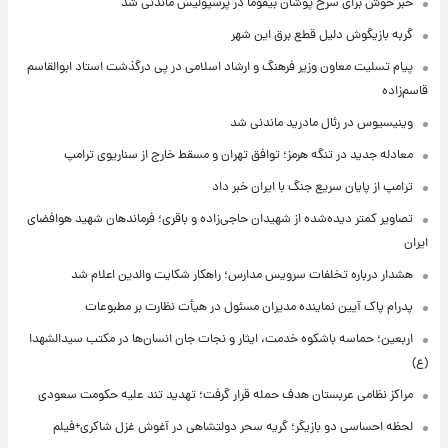
خبر خوش برای سرخ پوشان بیفوما در پرسپولیس ماندنی شد
گربه بازیگوش دلیل قطع برق این شهر
پیام تسلیت معاون وزیر فرهنگ و ارشاد اسلامی در پی درگذشت استاد ابوالقاسم
قاسم‌زاده
وینیسیوس در رئال مادرید ماندنی شد
معادله جدید در تنگه هرمز؛ توافق تهران و مسقط خارج از سناریوی ترامپ
ترامپ از پایان سریع جنگ با ایران خبر داد
تصاویر کمتر دیده‌شده از شهیدان حاجی‌زاده و باقری؛ فرماندهان شهید هوافضای
ایران
هشدار درباره تخلفات سرویس مدارس؛ راهکار شکایت والدین اعلام شد
پدرام پاک آیین نماینده مدیران مسئول در هیأت نظارت بر مطبوعات
اربعین؛ حماسه باشکوه خدمت، ایثار و نجات جان انسان‌ها در مکتب سیدالشهدا
(ع)
مراکز نظامی عربستان هدف حمله قرار گرفت؛ تهدید تند علیه حکومت سعودی
لحظه احساسی دو بازیگر؛ گریه سحر دولتشاهی در آغوش غزل شاکری+فیلم