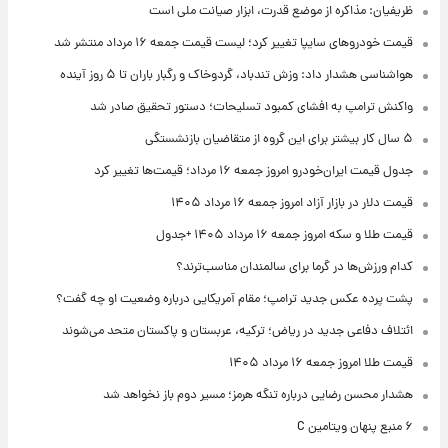
ظریفیان: مذاکره از موضع قدرت، ابزار صیانت ملی است
قیمت خودروهای سایپا تغییر کرد؛ لیست قیمت جمعه ۱۶ مرداد منتشر شد
هواشناسی هشدار داد: وزش تندباد، گردوخاک و رگبار باران تا ۵ روز آینده
واکنش ترامپ به افشای کمبود تسلیحات؛ دستور تحقیق صادر شد
۵ سال کار بیشتر برای این گروه از متقاضیان بازنشستگی
جدول قیمت ایران‌خودرو امروز جمعه ۱۶ مرداد؛ قیمت‌ها تغییر کرد
قیمت دلار در بازار آزاد امروز جمعه ۱۶ مرداد ۱۴۰۵
قیمت طلا و سکه امروز جمعه ۱۶ مرداد ۱۴۰۵ +جدول
کدام ورزش‌ها در گرما برای سالمندان مناسب‌ترند؟
پشت پرده عکس جدید ترامپ؛ مقام آمریکایی درباره وضعیت او چه گفت؟
ائتلاف دفاعی جدید در ریاض؛ ترکیه، عربستان و پاکستان متحد می‌شوند
قیمت طلا امروز جمعه ۱۶ مرداد ۱۴۰۵
هشدار محسن رضایی درباره تنگه هرمز؛ مسیر دوم باز نخواهد شد
۶ منبع پنهان ویتامین C