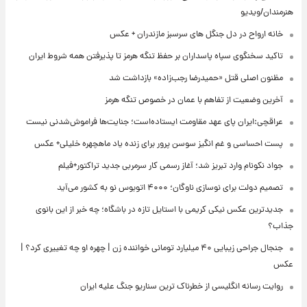
هنرمندان/ویدیو
خانه ارواح در دل جنگل های سرسبز مازندران + عکس
تاکید سخنگوی سپاه پاسداران بر حفظ تنگه هرمز تا پذیرفتن همه شروط ایران
مظنون اصلی قتل «حمیدرضا رجب‌زاده» بازداشت شد
آخرین وضعیت از تفاهم با عمان در خصوص تنگه هرمز
عراقچی:ایران پای عهد مقاومت ایستاده‌است؛ جنایت‌ها فراموش‌شدنی نیست
پست احساسی و غم انگیز سوسن پرور برای زنده یاد ماهچهره خلیلی+ عکس
جواد نکونام وارد تبریز شد؛ آغاز رسمی کار سرمربی جدید تراکتور+فیلم
تصمیم دولت برای نوسازی ناوگان؛ ۴۰۰۰ اتوبوس نو به کشور می‌آید
جدیدترین عکس نیکی کریمی با استایل تازه در باشگاه؛ چه خبر از این بانوی
جذاب؟
جنجال جراحی زیبایی ۴۰ میلیارد تومانی خواننده زن | چهره او چه تغییری کرد؟ |
عکس
روایت رسانه انگلیسی از خطرناک ترین سناریو جنگ علیه ایران