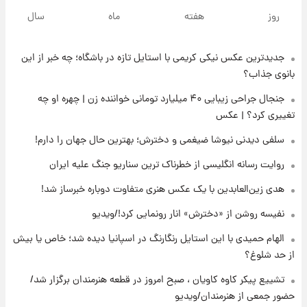
خبر انتصاب جدید محسن رضایی حذف شد +
روز
هفته
ماه
سال
جزئیات
جدیدترین عکس نیکی کریمی با استایل تازه در باشگاه؛ چه خبر از این
۱۷ ساعت پیش
پست جدید محسن رضایی در شورای عالی امنیت
بانوی جذاب؟
ملی
جنجال جراحی زیبایی ۴۰ میلیارد تومانی خواننده زن | چهره او چه
تغییری کرد؟ | عکس
۲۱ ساعت پیش
آتش‌سوزی در لوناپارک شیراز؛ آخرین وضعیت
سلفی دیدنی نیوشا ضیغمی و دخترش؛ بهترین حال جهان را دارم!
خزندگان خطرناک پس از حادثه
روایت رسانه انگلیسی از خطرناک ترین سناریو جنگ علیه ایران
۲۲ ساعت پیش
هدی زین‌العابدین با یک عکس هنری متفاوت دوباره خبرساز شد!
خواستگار ۵۰ساله شاهدخت لئونور بازداشت شد
نفیسه روشن از «دخترش» انار رونمایی کرد!/ویدیو
الهام حمیدی با این استایل رنگارنگ در اسپانیا دیده شد؛ خاص یا بیش
۲۲ ساعت پیش
از حد شلوغ؟
نخستین تصویر لیونل مسی بعد از مرگ
پدر+عکس و فیلم
تشییع پیکر کاوه کاویان ، صبح امروز در قطعه هنرمندان برگزار شد/
حضور جمعی از هنرمندان/ویدیو