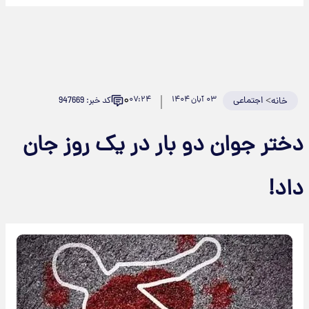
۰
>
اجتماعی
۰۳ آبان ۱۴۰۴
۰۷:۲۴
کد خبر: 947669
خانه
ختر جوان دو بار در یک روز جان
اد!