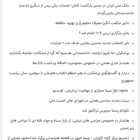
بانک ملی ایران در مسیر بازگشت کامل؛ خدمات یکی پس از دیگری به مدار
خدمت‌رسانی بازمی‌گردند
تاثیر شگفت انگیز مصرف تخم‌مرغ بر بهبود حافظه
زمان برگزاری دربی ۱۰۷ اعلام شد؟
خبر انتصاب جدید محسن رضایی حذف شد + جزئیات
پزشکیان: ما امروز نیازمند دانشمندانی هستیم که گره از مشکلات جامعه بگشایند
هشدار جدی همتی در خصوص ممنوعیت اضافه ‌برداشت بانک‌ها
دیدار و گفت‌وگوی پزشکیان با رهبر معظم انقلاب همزمان با سومین سال ریاست
جمهوری
⁨ خاطره تلخ سینا حجازی از مهاجرت برادرش../ویدیو
پست جدید محسن رضایی در شورای عالی امنیت ملی
نکونام رسما سرمربی تراکتور شد
هشدار در خصوص جراحی های زیبایی: از بازار سیاه و مواد فله ای تا جراحی های
زیر زمینی
تشییع پیکر کاوه کاویان ، صبح امروز در قطعه هنرمندان برگزار شد/حضور جمعی از