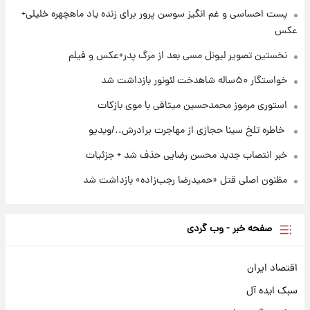
۲۳ ساعت پیش
پست احساسی و غم انگیز سوسن پرور برای زنده یاد ماهچهره خلیلی+
استوری مرموز محمدحسین میثاقی با موی
عکس
بازکات
نخستین تصویر لیونل مسی بعد از مرگ پدر+عکس و فیلم
خواستگار ۵۰ساله شاهدخت لئونور بازداشت شد
استوری مرموز محمدحسین میثاقی با موی بازکات
⁨ خاطره تلخ سینا حجازی از مهاجرت برادرش../ویدیو
خبر انتصاب جدید محسن رضایی حذف شد + جزئیات
مظنون اصلی قتل «حمیدرضا رجب‌زاده» بازداشت شد
صفحه خبر - وب گردی
اقتصاد ایران
سبک ایده آل