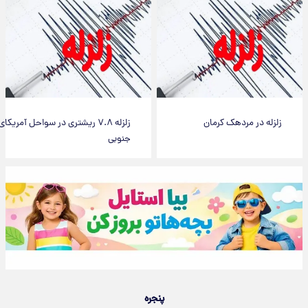
زلزله در مردهک کرمان
زلزله ۷.۸ ریشتری در سواحل آمریکای
جنوبی
پنجره