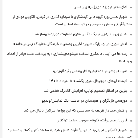
ادای احترام ویژه دی‌پل به پدر مسی!
شهباز حسن‌پور: گروه مالی گردشگری با سرمایه‌گذاری در کرمان، الگویی موفق از
نقش‌آفرینی بخش خصوصی در توسعه استان است
هدی زین‌العابدین با یک عکس هنری متفاوت دوباره خبرساز شد!
آتش‌سوزی در لوناپارک شیراز؛ آخرین وضعیت خزندگان خطرناک پس از حادثه
رتبه ها می آیند، ماندگاری ساخته میشود؛پیشتازی «به پرداخت ملت فراتر از اعداد
و رتبه ها
نفیسه روشن از «دخترش» انار رونمایی کرد!/ویدیو
قیمت ارزهای دیجیتال امروز یکشنبه ۱۸ مرداد ۱۴۰۵
بنزین در انتظار تصمیم نهایی؛ افزایش کالابرگ قطعی شد
دورهمی بازیگران و هنرمندان در حاشیه یک نمایش/ویدیو
واکنش معنادار ظریف به سیاستی که این روزها اسرائیل دنبال می کند
فوری: ربیعی رفت، نکونام سرمربی جدید تراکتور
شیوع «کم‌کاری اجباری» در ایران/ افراد شاغل باید به ساعات کاری کمتر و دستمزد
کمتر رضایت دهند