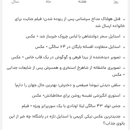
روز
هفته
ماه
سال
قتل هولناک مداح سرشناس پس از ربوده شدن؛ فیلم جنایت برای
۲۰ ساعت پیش
ارزش سهام عدالت برای امروز ۱۷ مرداد ۱۴۰۵ +
خانواده ارسال شد
جدول
استایل سحر دولتشاهی با لباس چروک خبرساز شد + عکس
۲۱ ساعت پیش
استایل متفاوت افسانه بایگان در ۶۴ سالگی + عکس
لیونل مسی عزادار شد! + جزئیات
تصویر دیده‌نشده از بیتا فرهی و گوگوش در یک قاب خاص + عکس
تصویری عاشقانه از شاهرخ استخری و همسرش پس از شایعات جدایی
۱ روز پیش
+ عکس
لحظه برخورد رعد و برق به ساختمان مرکز تجارت
جهانی در آمریکا + فیلم
سلفی دیدنی نیوشا ضیغمی و دخترش؛ بهترین حال جهان را دارم!
استوری انگیزشی نفیسه روشن برای مخاطبانش+ عکس
۱ روز پیش
جشن تولد ۴۳ سالگی لیلا اوتادی با یک سورپرایز ویژه + فیلم
برای اولین بار؛ انتشار تصاویری از رهبر جدید
انقلاب/ویدیو
جدیدترین عکس نیکی کریمی با استایل تازه در باشگاه؛ چه خبر از این
بانوی جذاب؟
۱ روز پیش