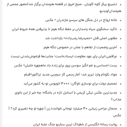
تشییع پیکر کاوه کاویان ، صبح امروز در قطعه هنرمندان برگزار شد/حضور جمعی از
هنرمندان/ویدیو
خانه ارواح در دل جنگل های سرسبز مازندران + عکس
تاکید سخنگوی سپاه پاسداران بر حفظ تنگه هرمز تا پذیرفتن همه شروط ایران
مظنون اصلی قتل «حمیدرضا رجب‌زاده» بازداشت شد
آخرین وضعیت از تفاهم با عمان در خصوص تنگه هرمز
عراقچی:ایران پای عهد مقاومت ایستاده‌است؛ جنایت‌ها فراموش‌شدنی نیست
پست احساسی و غم انگیز سوسن پرور برای زنده یاد ماهچهره خلیلی+ عکس
جواد نکونام وارد تبریز شد؛ آغاز رسمی کار سرمربی جدید تراکتور+فیلم
تصمیم دولت برای نوسازی ناوگان؛ ۴۰۰۰ اتوبوس نو به کشور می‌آید
جدیدترین عکس نیکی کریمی با استایل تازه در باشگاه؛ چه خبر از این بانوی
جذاب؟
جنجال جراحی زیبایی ۴۰ میلیارد تومانی خواننده زن | چهره او چه تغییری کرد؟ |
عکس
روایت رسانه انگلیسی از خطرناک ترین سناریو جنگ علیه ایران