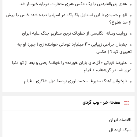
تصاویر عمامه بستن به شیوه خاتمی/ویدیو
هدی زین‌العابدین با یک عکس هنری متفاوت دوباره خبرساز شد!
الهام حمیدی با این استایل رنگارنگ در اسپانیا دیده شد؛ خاص یا بیش
از حد شلوغ؟
روایت رسانه انگلیسی از خطرناک ترین سناریو جنگ علیه ایران
جنجال جراحی زیبایی ۴۰ میلیارد تومانی خواننده زن | چهره او چه
تغییری کرد؟ | عکس
علیرضا قربانی «گل‌های باران خورده» را خواند/ رفتی و بعد از تو دنیا
غرق شد در گریه‌هایم + فیلم
بازخوانی آهنگ معروف محمد نوری توسط غزل شاکری + فیلم
صفحه خبر - وب گردی
اقتصاد ایران
سبک ایده آل