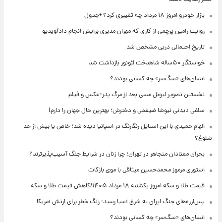
بازار خودرو امروز ۱۸ مرداد چه تغییری کرد؟ +جدول
روایت رامین پرچمی از کاری که مهران مدیری برایش انجام داد/ویدیو
تاریخ احتمالی دربی مشخص شد
خواستگار ۵۰ساله شاهدخت لئونور بازداشت شد
انسان‌های «سگ‌سر» چه کسانی بودند؟
نخستین تصویر لیونل مسی بعد از مرگ پدر+عکس و فیلم
سلفی دیدنی نیوشا ضیغمی و دخترش؛ بهترین حال جهان را دارم!
الهام حمیدی با این استایل رنگارنگ در اسپانیا دیده شد؛ خاص یا بیش از حد
شلوغ؟
بحران معتادان متجاهر در تهران؛ چرا زنان در شرایط جنگ آسیب‌پذیرترند؟
استوری مرموز محمدحسین میثاقی با موی بازکات
قیمت طلا و سکه امروز یکشنبه ۱۸ مرداد ۱۴۰۵/کاهش قیمت طلا و سکه
پس‌لرزه‌های جنگ ایران به شرق آسیا رسید؛ زنگ خطر برای ارتش آمریکا
انسان‌های «سگ‌سر» چه کسانی بودند؟