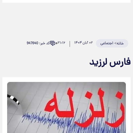
۰
>
اجتماعی
۰۲ آبان ۱۴۰۴
۲۱:۱۶
کد خبر: 947640
خانه
ارس لرزید