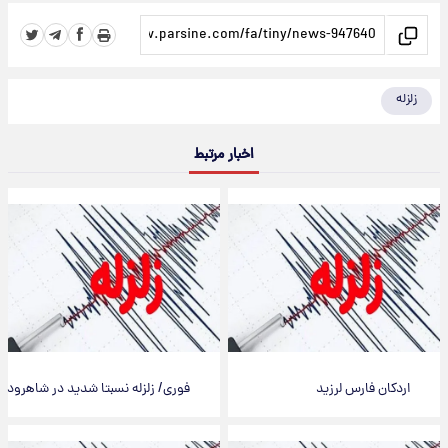
زلزله
اخبار مرتبط
اردکان فارس لرزید
فوری/ زلزله نسبتا شدید در شاهرود