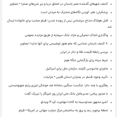
کشف شهرهای گمشده مصر باستان در اعماق دریا و زیر شن‌های صحرا + تصاویر
پزشکیان: هنر، آوردن نگاه‌های مشترک به میدان است
قتل هولناک مداح سرشناس پس از ربوده شدن؛ فیلم جنایت برای خانواده ارسال
شد
واگذاری املاک تملیکی و مازاد بانک سرمایه از طریق مزایده عمومی
۸ کشف باستان شناسی که علم هنوز توضیحی برای آنها ندارد+ تصاویر
بررسی رابطه قیمت طلا و دلار در ایران
شرط سپاه برای بازگشایی تنگه هرمز
ماجرای جاسوسی کارمند سازمان ملل برای اسرائیل
تأیید وجود فسفر در بمباران استان فارس + جزئیات
رهگیری با چند دلار؛ شکست سنگین سامانه ضد موشکی لیزری رژیم صهیونیستی
با صدور پیامی؛ مدیرعامل بانک ملی ایران روز خبرنگار را تبریک گفت
آشپز مشهور صداوسیما به کانادا مهاجرت کرد؟/ ویدئو
لحظه برخورد رعد و برق به ساختمان مرکز تجارت جهانی در آمریکا + فیلم