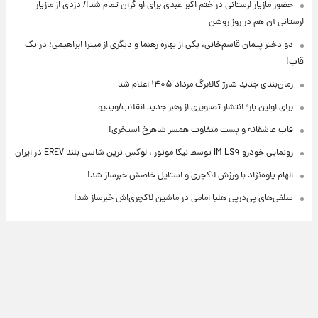
حضور مازیار لرستانی در ختم اکبر عبدی برای او گران تمام شد!/ دزدی از مازیار
لرستانی آن هم در روز روشن
دو دختر پیمان قاسم‌خانی، یکی از بهاره رهنما و دیگری از میترا ابراهیمی؛ در یک
قاب!
زمان‌بندی جدید شارژ کالابرگ مرداد ۱۴۰۵ اعلام شد
برای اولین بار؛ انتشار تصاویری از رهبر جدید انقلاب/ویدیو
قاب عاشقانه و پست متفاوت همسر شاهرخ استخری!
رونمایی خودرو IM LS۹ توسط نیکا موتور ، لوکس ترین شاسی بلند EREV در ایران
الهام پاوه‌نژاد با ورزش لاکچری و استایل خاصش خبرساز شد!
سلفی‌های پی‌درپی هلیا امامی در ماشین لاکچری‌اش خبرساز شد!