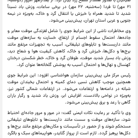
ضیائیان با صدور هشدار سطح زرد بیان کرد: از بعدازظهر امروز (دوشنبه،
۲۱ مهر) تا فردا (سه‌شنبه، ۲۲ مهر) در برخی ساعات، وزش باد نسبتاً
شدید تا شدید همراه با خیزش یا انتقال گرد و خاک، به‌ویژه در نیمه
جنوبی و غربی استان تهران، پیش‌بینی می‌شود.
وی مخاطرات ناشی از این شرایط جوی را شامل لغزندگی موقت معابر و
جاده‌ها، احتمال سقوط اجسام از ارتفاع، خسارت به سازه‌های موقت
مانند داربست‌ها و تابلوهای تبلیغاتی، آسیب به تجهیزات مرتفع مانند
برج‌ها و دکل‌ها، خیزش گرد و خاک، کاهش کیفیت هوا و شعاع دید،
وزش باد بسیار شدید موقت، طوفان گرد و خاک، خطر شکستن درختان
کهنسال و نهال‌ها و احتمال آسیب به پوشش گلخانه‌ها عنوان کرد.
رئیس مرکز ملی پیش‌بینی سازمان هواشناسی افزود: این شرایط جوی
همچنین موجب کاهش نسبی دمای کمینه و احتمال یخبندان موقت
شبانه در دامنه‌ها و ارتفاعات می‌شود. در ارتفاعات شمالی کشور نیز،
به‌ویژه در نواحی بالادست، افزایش ابر، وزش باد شدید و رگبار باران
گاهی با رعد و برق پیش‌بینی می‌شود.
وی با تأکید بر رعایت نکات ایمنی گفت: در عبور و مرور جاده‌ای احتیاط
شود، سازه‌های موقت و سست مانند داربست‌ها و تابلوهای تبلیغاتی
مستحکم شوند و از حضور در تأسیسات و مکان‌های مرتفع مانند برج‌ها و
دکل‌ها پرهیز گردد. لازم است از پرواز گلایدر، هواپیماهای سبک و بالگرد