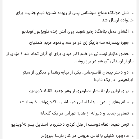
قتل هولناک مداح سرشناس پس از ربوده شدن؛ فیلم جنایت برای
۱۹ ساعت پیش
هشدار درباره کمبود یک ماده معدنی؛ خطر
خانواده ارسال شد
آلزایمر و زوال عقل افزایش می‌یابد؟
افشای محل پناهگاه‌ رهبر شهید روی آنتن زنده تلویزیون/ویدیو
۲۰ ساعت پیش
چهره بهت‌زده سه بازیگر زن در مراسم یادبود مریم همتیان
انتقاد تند پیمان طالبی از مسئولان استقلال در
حضور مازیار لرستانی در ختم اکبر عبدی برای او گران تمام شد!/ دزدی از
پی رفتن رامین رضاییان+ عکس
مازیار لرستانی آن هم در روز روشن
۲۰ ساعت پیش
دو دختر پیمان قاسم‌خانی، یکی از بهاره رهنما و دیگری از میترا
قیمت گوشت گوساله و گوسفند امروز شنبه ۱۷
ابراهیمی؛ در یک قاب!
مرداد ۱۴۰۵ +جدول
برای اولین بار؛ انتشار تصاویری از رهبر جدید انقلاب/ویدیو
۲۱ ساعت پیش
سلفی‌های پی‌درپی هلیا امامی در ماشین لاکچری‌اش خبرساز شد!
با قدرتمندترین و بادوام ترین تانک جهان آشنا
شوید+ فیلم
تصاویر جدید و دلبرانه از هدیه تهرانی در یک گلخانه
ترس نعیمه نظام‌دوست از بغل کردن دختری با استایل پسرانه/ویدیو
۲۱ ساعت پیش
قیمت طلا ۱۸عیار امروز شنبه ۱۷ مرداد ۱۴۰۵
ماه‌چهره خلیلی با لباس عروس در کنار پارسا پیروزفر