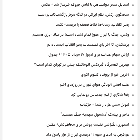
استایل سحر دولتشاهی با لباس چروک خبرساز شد + عکس
سخنگوی ارتش: نظم ایرانی در تنگه هرمز بازگشت‌ناپذیر است
رهبر انقلاب: رسانه‌ها نقاط ضعف را برجسته نکنند
ونس: جنگ با ایران هنوز تمام نشده است؛ در میانه بازی هستیم
پزشکیان: تا آخر پای تصمیمات رهبر انقلاب ایستاده‌ایم
ارزش سهام عدالت برای امروز ۱۷ مرداد ۱۴۰۵ + جدول
بهترین تعمیرگاه گیربکس اتوماتیک جیلی در تهران کدام است؟
آخرین خبر از پرونده کلثوم اکبری
علت اصلی آلودگی هوای تهران در روزهای اخیر
رضا شکاری از تیم جدیدش رونمایی کرد
لیونل مسی عزادار شد! + جزئیات
ماجرای پیامک "مشمول سهمیه جنگ هستید"
استوری انگیزشی نفیسه روشن برای مخاطبانش+ عکس
عراقچی به ادعای سهم ۱۱ درصدی ایران از خزر پاسخ داد