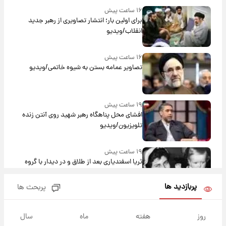
۱۶ ساعت پیش
برای اولین بار؛ انتشار تصاویری از رهبر جدید
انقلاب/ویدیو
۱۶ ساعت پیش
تصاویر عمامه بستن به شیوه خاتمی/ویدیو
۱۹ ساعت پیش
افشای محل پناهگاه‌ رهبر شهید روی آنتن زنده
تلویزیون/ویدیو
۱۹ ساعت پیش
ثریا اسفندیاری بعد از طلاق و در دیدار با گروه
بیتلز
پربازدید ها
پربحث ها
۱۹ ساعت پیش
ادعای جنجالی درباره اینفانتینو؛ اتهام پرداخت
روز
هفته
ماه
سال
پول به معشوقه با درآمد یوفا