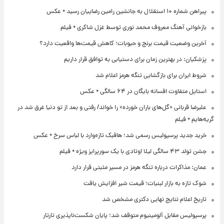
پیراهن شماره ۱۰ استقلال به جانشین رامین رضاییان رسید + عکس
بازخوانی آهنگ معروف محمد نوری توسط غزل شاکری + فیلم
آخرین وضعیت قیمت برنج و حبوبات؛ کاهش قیمت‌ها واقعیت دارد؟
پزشکیان: در بهترین زمان برای دستیابی به توافق قرار داریم
شروط ایران برای بازگشایی تنگه هرمز اعلام شد
استایل متفاوت افسانه بایگان در ۶۴ سالگی + عکس
علیرضا قربانی «گل‌های باران خورده» را خواند/ رفتی و بعد از تو دنیا غرق شد در
گریه‌هایم + فیلم
خرید جدید پرسپولیس رسمی شد؛ هافبک تازه‌وارد با لباس سرخ + عکس
جشن تولد ۴۳ سالگی لیلا اوتادی با یک سورپرایز ویژه + فیلم
عمان: مذاکرات درباره تنگه هرمز در مسیر مثبتی قرار دارد
شوک تازه به بازار لبنیات؛ قیمت شیر افزایش یافت
تاریخ اعلام نتایج نهایی دکتری مشخص شد
پرسپولیس مقابل آلومینیوم متوقف شد؛ پایان شکست‌ناپذیری تارتار