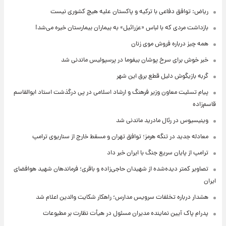
ریاض: توافق دفاعی با ترکیه و پاکستان علیه هیچ کشوری نیست
بازداشت مردی که با لباس «عزرائیل» به بیماران بیمارستان خیره می‌شد!
همه چیز درباره فروش موی زنان
خبر خوش برای سرخ پوشان بیفوما در پرسپولیس ماندنی شد
گربه بازیگوش دلیل قطع برق این شهر
پیام تسلیت معاون وزیر فرهنگ و ارشاد اسلامی در پی درگذشت استاد ابوالقاسم
قاسم‌زاده
وینیسیوس در رئال مادرید ماندنی شد
معادله جدید در تنگه هرمز؛ توافق تهران و مسقط خارج از سناریوی ترامپ
ترامپ از پایان سریع جنگ با ایران خبر داد
تصاویر کمتر دیده‌شده از شهیدان حاجی‌زاده و باقری؛ فرماندهان شهید هوافضای
ایران
هشدار درباره تخلفات سرویس مدارس؛ راهکار شکایت والدین اعلام شد
پدرام پاک آیین نماینده مدیران مسئول در هیأت نظارت بر مطبوعات