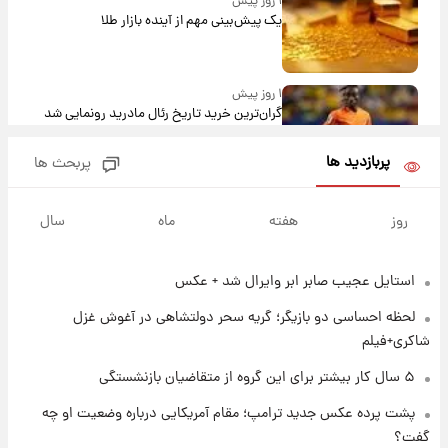
۱ روز پیش
یک پیش‌بینی مهم از آینده بازار طلا
۱ روز پیش
گران‌ترین خرید تاریخ رئال مادرید رونمایی شد
پربازدید ها
پربحث ها
۱ روز پیش
پیش‌بینی بارش‌های گسترده با ورود ال‌نینو؛ کدام
روز
هفته
ماه
سال
روزها پربارش‌تر خواهند بود؟
استایل عجیب صابر ابر وایرال شد + عکس
۱ روز پیش
شماره پیراهن خریدهای جدید پرسپولیس اعلام
لحظه احساسی دو بازیگر؛ گریه سحر دولتشاهی در آغوش غزل
شد؛ تیکدری، محبی و سرگیف با اعداد ویژه
شاکری+فیلم
۱ روز پیش
۵ سال کار بیشتر برای این گروه از متقاضیان بازنشستگی
جزئیات فعال‌سازی «کیف پول ایران» اعلام
پشت پرده عکس جدید ترامپ؛ مقام آمریکایی درباره وضعیت او چه
شد+فیلم
گفت؟