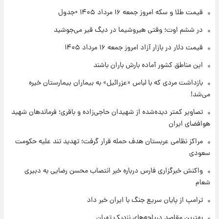
۱ روز پیش
قیمت طلا و سکه امروز جمعه ۱۶ مرداد ۱۴۰۵ +جدول
تغییر تند قیمت محصولات ایران‌خودرو و سایپا
امروز پنجشنبه ۱۵ مرداد ۱۴۰۵ +جدول
در ششم اوت؛ وقتی هیروشیما در دیگ قیر می‌جوشید
قیمت دلار در بازار آزاد امروز جمعه ۱۶ مرداد ۱۴۰۵
۱ روز پیش
این مناطق کشور آماده بارش باران باشند
قیمت طلا و سکه امروز پنجشنبه ۱۵ مرداد ۱۴۰۵
بازداشت مردی که با لباس «عزرائیل» به بیماران بیمارستان خیره
می‌شد!
۱ روز پیش
شارژ جدید کالابرگ برای سه دهک؛ جزئیات اعلام
تصاویر کمتر دیده‌شده از شهیدان حاجی‌زاده و باقری؛ فرماندهان شهید
شد
هوافضای ایران
مراکز نظامی عربستان هدف حمله قرار گرفت؛ تهدید تند علیه حکومت
سعودی
واکنش خبرگزاری فارس درباره خبر انتصاب محسن رضایی به دبیری
شعام
ترامپ از پایان سریع جنگ با ایران خبر داد
بهترین مقاصد دریاچه‌های نزدیک تهران