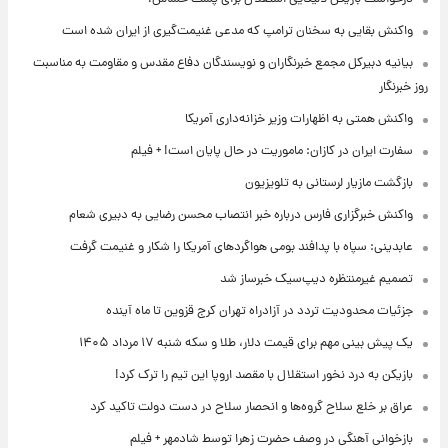
واکنش بقایی به سخنان ترامپ که مدعی غنیمت‌گیری از ایران شده است
بیانیه دبیرکل مجمع خبرنگاران و نویسندگان دفاع مقدس و مقاومت به مناسبت
روز خبرنگار
واکنش همتی به اظهارات وزیر خزانه‌داری آمریکا
سفارت ایران در کازان: ماموریت در حال پایان است! + فیلم
بازگشت مازیار لرستانی به تلویزیون
واکنش خبرگزاری فارس درباره خبر انتصاب محسن رضایی به دبیری شعام
عابدینی: سپاه با پدافند بومی هواگردهای آمریکا را شکار و غنیمت گرفت
تصمیم غیرمنتظره دیپ‌سیک خبرساز شد
جزئیات محدودیت تردد در آزادراه تهران کرج قزوین تا ماه آینده
یک پیش ‌بینی مهم برای قیمت دلار، طلا و سکه شنبه ۱۷ مرداد ۱۴۰۵
بازیکن به درد نخور استقلال با مقصد اروپا این تیم را ترک کرد!
عراق بر خلع سلاح گروه‌ها و انحصار سلاح در دست دولت تاکید کرد
بازخوانی آهنگی در وصف حضرت زهرا توسط شادمهر + فیلم