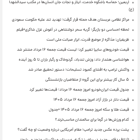
اربعین؛ حماسه باشکوه خدمت، ایثار و نجات جان انسان‌ها در مکتب سیدالشهدا
(ع)
مراکز نظامی عربستان هدف حمله قرار گرفت؛ تهدید تند علیه حکومت سعودی
لحظه احساسی دو بازیگر؛ گریه سحر دولتشاهی در آغوش غزل شاکری+فیلم
ظریفیان: مذاکره از موضع قدرت، ابزار صیانت ملی است
قیمت خودروهای سایپا تغییر کرد؛ لیست قیمت جمعه ۱۶ مرداد منتشر شد
هواشناسی هشدار داد: وزش تندباد، گردوخاک و رگبار باران تا ۵ روز آینده
واکنش ترامپ به افشای کمبود تسلیحات؛ دستور تحقیق صادر شد
۵ سال کار بیشتر برای این گروه از متقاضیان بازنشستگی
جدول قیمت ایران‌خودرو امروز جمعه ۱۶ مرداد؛ قیمت‌ها تغییر کرد
قیمت دلار در بازار آزاد امروز جمعه ۱۶ مرداد ۱۴۰۵
قیمت طلا و سکه امروز جمعه ۱۶ مرداد ۱۴۰۵ +جدول
کدام ورزش‌ها در گرما برای سالمندان مناسب‌ترند؟
پشت پرده عکس جدید ترامپ؛ مقام آمریکایی درباره وضعیت او چه گفت؟
ائتلاف دفاعی جدید در ریاض؛ ترکیه، عربستان و پاکستان متحد می‌شوند