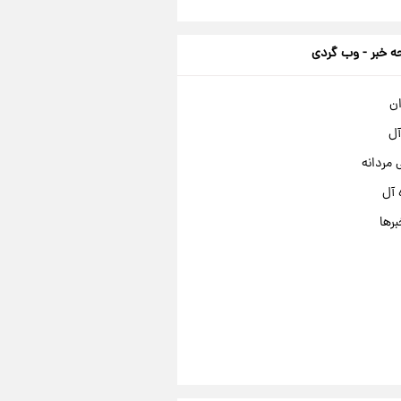
 خبر - وب گردی
ان
آل
مردانه
 آل
برها