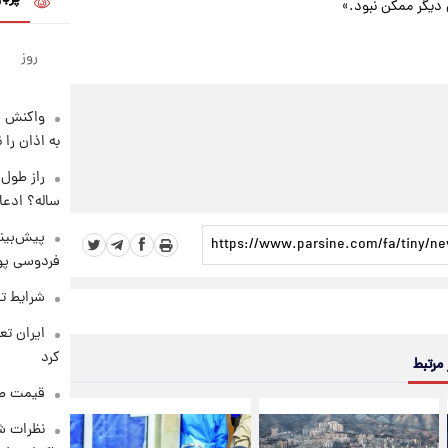
ن دیگر ممکن نبود.»
روز
واکنش س
به اذان را 
ساله؟ ادعا
پیش‌بینی
فردوسی پور
شرایط تف
کرد
 مرتبط
قیمت طلا و 
نظرات شن