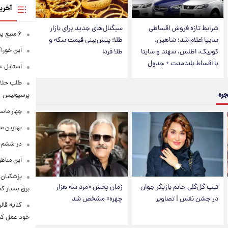
آخری
شرایط تازه فروش اقساطی
سیگنال‌های جدید برای بازار
۶ منبع پنهان ویتامین C
سایپا اعلام شد؛ شاهین،
طلا؛ پیش‌بینی قیمت سکه و
این خوراک
کوییک، اطلس، سهند و ساینا
طلا فردا
با اقساط بلندمدت + جدول
استایل ع
طلب حلالی
جره
پرسپولیس
چهار ماس
بهترین م
در ششم ا
این مناطق
پزشکیان: 
تیپ گل‌گلی خانم بازیگر جوان
زمان پخش «مرد سه هزار
برق بسیار ک
در جشن نفس | تصاویر
چهره» مشخص شد
کنایه قال
خود عمل کن