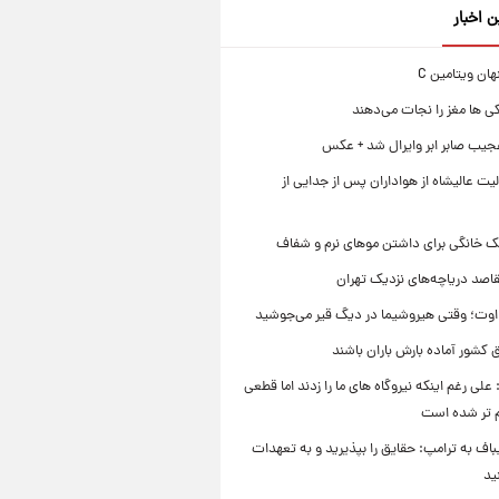
ن اخبار
ی ها مغز را نجات می‌دهند
جیب صابر ابر وایرال شد + عکس
ت عالیشاه از هواداران پس از جدایی از
ک خانگی برای داشتن موهای نرم و شفاف
قاصد دریاچه‌های نزدیک تهران
وت؛ وقتی هیروشیما در دیگ قیر می‌جوشید
 کشور آماده بارش باران باشند
علی رغم اینکه نیروگاه های ما را زدند اما قطعی
م تر شده است
یباف به ترامپ: حقایق را بپذیرید و به تعهدات
ید