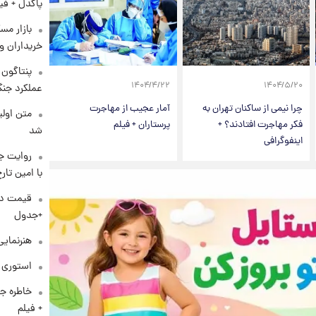
پاکدل + فی
بازار مس
خریداران و
۱۴۰۴/۴/۲۲
۱۴۰۴/۵/۲۰
عملکرد جنگ
چرا نیمی از ساکنان تهران به
آمار عجیب از مهاجرت
متن اولی
فکر مهاجرت افتادند؟ +
پرستاران + فیلم
شد
اینفوگرافی
روایت ج
با امین تار
+جدول
هنرنمایی
استوری م
خاطره جا
+ فیلم