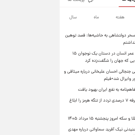
پربحث ها
فال قهوه روزانه پنجشنبه ۱۵ مرداد
ماه ۱۴۰۵
هفته
ماه
سال
۱ روز پیش
فال روزانه واقعی پنجشنبه ۱۵
مرداد ۱۴۰۵
حر دولتشاهی به حاشیه‌ها: قصد توهین
۱ روز پیش
نداشتم
ارزش سهام عدالت برای امروز
چهارشنبه ۱۴ مرداد + جدول
راز طول عمر انسان در دستان یک نوجوان ۱۵
یی که جهان را شگفت‌زده کرد
۱ روز پیش
آغاز طرح جدید فروش مشارکت در
 جنجالی احسان علیخانی درباره میثاقی و
تولید سایپا؛ نام خودرو، مبلغ پیش
 وایرال شد+فیلم
پرداخت و زمان تحویل | سود
مشارکت چند درصد است؟
اهم‌نامه به نفع ایران بهبود یافت
ایران تعرفه ۷ درصدی تردد از تنگه هرمز را ابلاغ
سکه امروز پنجشنبه ۱۵ مرداد ۱۴۰۵
یدنی نیک آفرید سماواتی درباره مهدی