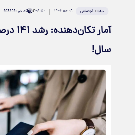
۲
>
اجتماعی
۰۸ مهر ۱۴۰۴
۰۸:۵۰
کد خبر: 943249
خانه
آمار تکا
سال!