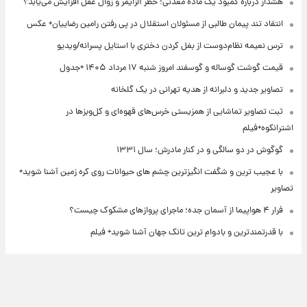
هشدار درباره کمبود یک ماده معدنی؛ خطر آلزایمر و زوال عقل افزایش می‌یابد؟
انتقاد تند پیمان طالبی از مسئولان استقلال در پی رفتن رامین رضاییان+ عکس
ترس نعیمه نظام‌دوست از بغل کردن دختری با استایل پسرانه/ویدیو
قیمت گوشت گوساله و گوسفند امروز شنبه ۱۷ مرداد ۱۴۰۵ +جدول
تصاویر جدید و دلبرانه از هدیه تهرانی در یک گلخانه
ثبت تصاویر تماشایی از همزیستی خرس‌های قهوه‌ای و کل‌وبزها در
اشترانکوه+فیلم
گوگوش در دو سالگی و در کنار مادرش؛ سال ۱۳۳۱
با عجیب ترین و شگفت انگیزترین چشم های حیوانات روی کره زمین آشنا شوید+
تصاویر
فرار ۴ هواپیما از آسمان جده؛ ماجرای پروازهای مشکوک چیست؟
با قدرتمندترین و بادوام ترین تانک جهان آشنا شوید+ فیلم