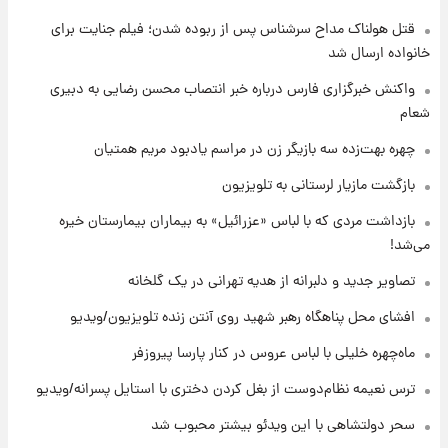
قتل هولناک مداح سرشناس پس از ربوده شدن؛ فیلم جنایت برای
۷ ساعت پیش
قیمت طلا ۱۸عیار امروز شنبه ۱۷ مرداد ۱۴۰۵
خانواده ارسال شد
+جدول
واکنش خبرگزاری فارس درباره خبر انتصاب محسن رضایی به دبیری
شعام
۷ ساعت پیش
قیمت محصولات ایران‌خودرو و سایپا امروز شنبه
چهره بهت‌زده سه بازیگر زن در مراسم یادبود مریم همتیان
۱۷ مرداد ۱۴۰۵
بازگشت مازیار لرستانی به تلویزیون
۲۱ ساعت پیش
بازداشت مردی که با لباس «عزرائیل» به بیماران بیمارستان خیره
یک پیش ‌بینی مهم برای قیمت دلار، طلا و سکه
می‌شد!
شنبه ۱۷ مرداد ۱۴۰۵
تصاویر جدید و دلبرانه از هدیه تهرانی در یک گلخانه
۲۱ ساعت پیش
افشای محل پناهگاه‌ رهبر شهید روی آنتن زنده تلویزیون/ویدیو
بازیکن به درد نخور استقلال با مقصد اروپا این
تیم را ترک کرد!
ماه‌چهره خلیلی با لباس عروس در کنار پارسا پیروزفر
ترس نعیمه نظام‌دوست از بغل کردن دختری با استایل پسرانه/ویدیو
۱ روز پیش
تصاویر کمتر دیده‌شده از شهیدان حاجی‌زاده و
سحر دولتشاهی با این ویدئو بیشتر محبوب شد
باقری؛ فرماندهان شهید هوافضای ایران