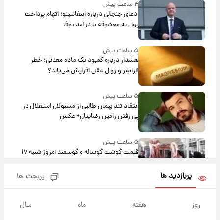
۴ ساعت پیش
ادعای جنجالی درباره اینفانتینو؛ اتهام پرداخت
پول به معشوقه با درآمد یوفا
۵ ساعت پیش
هشدار درباره کمبود یک ماده معدنی؛ خطر
آلزایمر و زوال عقل افزایش می‌یابد؟
۵ ساعت پیش
انتقاد تند پیمان طالبی از مسئولان استقلال در
پی رفتن رامین رضاییان+ عکس
۵ ساعت پیش
قیمت گوشت گوساله و گوسفند امروز شنبه ۱۷
مرداد ۱۴۰۵ +جدول
پربازدید ها
پربحث ها
۶ ساعت پیش
با قدرتمندترین و بادوام ترین تانک جهان آشنا
روز
هفته
ماه
سال
شوید+ فیلم