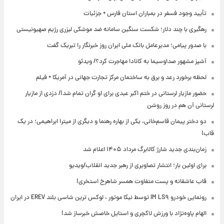
تأیید وجود فسفر در بمباران استان فارس + جزئیات
رهگیری با چند دلار؛ شکست سنگین سامانه ضد موشکی لیزری رژیم صهیونیستی
با صدور پیامی؛ مدیرعامل بانک ملی ایران روز خبرنگار را تبریک گفت
آشپز مشهور صداوسیما به کانادا مهاجرت کرد؟/ ویدئو
لحظه برخورد رعد و برق به ساختمان مرکز تجارت جهانی در آمریکا + فیلم
حضور مازیار لرستانی در ختم اکبر عبدی برای او گران تمام شد!/ دزدی از مازیار
لرستانی آن هم در روز روشن
دو دختر پیمان قاسم‌خانی، یکی از بهاره رهنما و دیگری از میترا ابراهیمی؛ در یک
قاب!
زمان‌بندی جدید شارژ کالابرگ مرداد ۱۴۰۵ اعلام شد
برای اولین بار؛ انتشار تصاویری از رهبر جدید انقلاب/ویدیو
قاب عاشقانه و پست متفاوت همسر شاهرخ استخری!
رونمایی خودرو IM LS۹ توسط نیکا موتور ، لوکس ترین شاسی بلند EREV در ایران
الهام پاوه‌نژاد با ورزش لاکچری و استایل خاصش خبرساز شد!