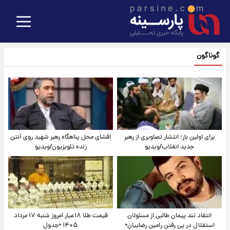
گوناگون
برای اولین بار؛ انتشار تصاویری از رهبر
افشای محل پناهگاه‌ رهبر شهید روی آنتن
جدید انقلاب/ویدیو
زنده تلویزیون/ویدیو
انتقاد تند پیمان طالبی از مسئولان
قیمت طلا ۱۸عیار امروز شنبه ۱۷ مرداد
استقلال در پی رفتن رامین رضاییان+
۱۴۰۵ +جدول