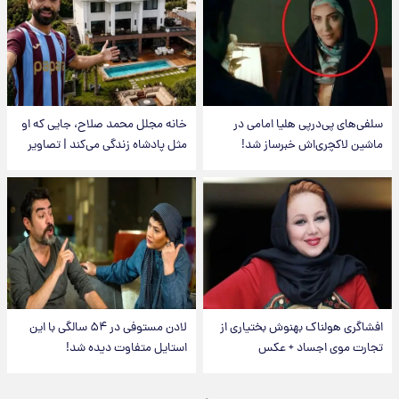
سلفی‌های پی‌درپی هلیا امامی در
خانه مجلل محمد صلاح، جایی که او
ماشین لاکچری‌اش خبرساز شد!
مثل پادشاه زندگی می‌کند | تصاویر
افشاگری هولناک بهنوش بختیاری از
لادن مستوفی در ۵۴ سالگی با این
تجارت موی اجساد + عکس
استایل متفاوت دیده شد!