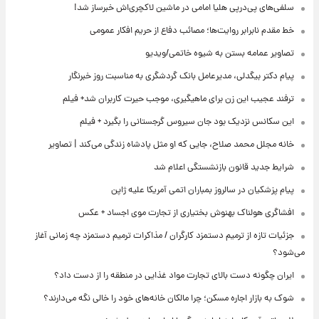
سلفی‌های پی‌درپی هلیا امامی در ماشین لاکچری‌اش خبرساز شد!
خط مقدم نابرابر روایت‌ها؛ مصائب دفاع از حریم افکار عمومی
تصاویر عمامه بستن به شیوه خاتمی/ویدیو
پیام دکتر بیگدلی، مدیرعامل بانک گردشگری به مناسبت روز خبرنگار
ترفند عجیب این زن برای ماهیگیری، موجب حیرت کاربران شد+ فیلم
این سکانس نزدیک بود جان سیروس گرجستانی را بگیرد + فیلم
خانه مجلل محمد صلاح، جایی که او مثل پادشاه زندگی می‌کند | تصاویر
شرایط جدید قانون بازنشستگی اعلام شد
پیام پزشکیان در سالروز بمباران اتمی آمریکا علیه ژاپن
افشاگری هولناک بهنوش بختیاری از تجارت موی اجساد + عکس
جزئیات تازه از ترمیم دستمزد کارگران / مذاکرات ترمیم دستمزد چه زمانی آغاز
می‌شود؟
ایران چگونه دست بالای تجارت مواد غذایی در منطقه را از دست داد؟
شوک به بازار اجاره مسکن؛ چرا مالکان خانه‌های خود را خالی نگه می‌دارند؟