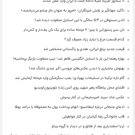
۱۱ سناتور آمریکا علیه ادامه جنگ با ایران وارد عمل شدند
تأکید جهانگیر بر نقش خبرنگاران؛ «امروز به عنوان خار چشم می‌درخشند»
لادن مستوفی در ۵۴ سالگی با این استایل متفاوت دیده شد!
نان سیر رستورانی با پنیر؛ ۶ مرحله ساده برای یک نان پف‌دار و کش‌دار
کدام قسمت مرغ را نباید زیاد مصرف کرد؟
قیمت جدید برنج ایرانی، هندی و پاکستانی مشخص شد
بهاره رهنما این بار با استایل انگلیسی ظاهر شد؛ تیپ متفاوت بازیگر پرحاشیه!
بهنوش بختیاری با دیدن عکس‌های عروسی اکبر عبدی دلتنگ شد!
گام تازه ترکیه در تسلیحات پهپادی؛ بمب سنگرشکن وارد مرحله آزمایش شد
افشای محل پناهگاه‌ رهبر شهید روی آنتن زنده تلویزیون/ویدیو
عکس شاد سپند امیرسلیمانی در کنار پسرش
ادعای جنجالی درباره اینفانتینو؛ اتهام پرداخت پول به معشوقه با درآمد یوفا
قاب خانوادگی رضا کیانیان در کنار خواهرش
ثریا اسفندیاری بعد از طلاق و در دیدار با گروه بیتلز