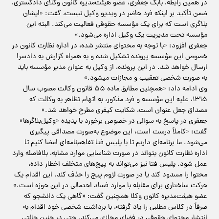
در همین رابطه، بابک جعفری، عضو هیئت‌مدیره کانون وکلای دادگستری،
ضمن تأکید بر اینکه فرد حاضر در ویدیو وکیل نیست، گفت: «ایشان
بلاگری است که برای یک مؤسسه حقوقی فعالیت می‌کند. البته این
مؤسسه تحت مدیریت یک وکیل اداره می‌شود.»
جعفری افزود: «با توجه به محتوای منتشر شده، در اداره نظارت کانون در
خصوص این مؤسسه پرونده تشکیل شده و به همراه گزارش به دادسرا
ارسال خواهد شد. در این پرونده، از وکیل به عنوان مدیر مؤسسه باید
به صورت شخصی تعقیب و مجازات میشود.»
وی ادامه داد: «همچنین مطابق ماده ۵۵ قانون وکالت مصوب سال
۱۳۱۵، علیه این مؤسسه و فرد مذکور، به اتهام تظاهر به وکالت که
مصداق جعل عنوان است، شکایت کیفری مطرح خواهد شد.»
جعفری در پاسخ به سوالی در خصوص برخورد با پدیده «وکیل‌بلاگرها»
گفت: «کاملاً درست است، این موضوع به‌صورت مصداقی پیگیری
می‌شود. ما برنامه‌ای داریم تا با پلیس فتا تفاهم‌نامه‌ای امضا کنیم تا
اداره نظارت کانون بتواند در صورت شناسایی موارد مشابه، بلافاصله وارد
عمل شود. پلیس فتا نیز می‌تواند به پیج‌های متخلف اخطار داده،
محتوا را مسدود کند یا در صورت لزوم پیج را حذف کند. این اقدام یک
حرکت ساختاری برای مقابله با موارد فساد احتمالی در این حوزه است.»
عضو هیئت‌مدیره کانون وکلا همچنین گفت: «گاهی یک دانشجو که
صرفاً در کلاس مطلبی را یاد گرفته، با برداشت شخصی خود اقدام به
انتشار محتوای حقوقی در فضای مجازی می‌کند. حتی در چنین حالتی