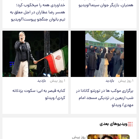
همتیان، بازیگر جوان سینما/ویدیو
خداوردی همه را میخکوب کرد؛
همسر رضا عطاران در اجل معلق به
تیم بانوان جنگجو پیوست!/ویدیو
۱ روز پیش
بازدید
۱ روز پیش
بازدید
برگزاری موکب ها در تورنتو کانادا در
کنایه قیصر به ابی: سکوت بزدلانه
شب اربعین در نزدیکی مسجد امام
کردی/ ویدئو
مهدی/ ویدئو
ویدیوهای بعدی
۱ روز پیش