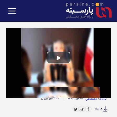
Play
Video
حجم ویدیو: 1.39M
|
مدت زمان ویدیو: 00:00:34
>
اجتماعی
۰۱ مهر ۱۴۰۴
۱۹:۴۳
خانه
39 بازدید
دانلود