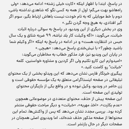
در پاسخ، ابتدا با اظهار اینکه «کارت خیلی زشته» ادامه می‌دهد: «ولی
راه‌هاشو بهت می‌گم؛ اول از همه به کسی نگو که شاهدی نداشته باشی،
دوم با خط موبایلی که به نام خودت نیست باهاش ارتباط بگیر، سوم اگر
گیر افتادی، به هیچ وجه گردن نگیر.»
وی در بخش دیگری از این ویدیو، در پاسخ به سوالی درباره اثبات
خیانت، می‌گوید: «اگه وکیلت کار بلد نباشه، ۹۹ ضربه شلاق و یک سال
حبس در انتظارت هست» و در ادامه در پاسخ به اینکه «اگر وکیلم شما
باشید چطور؟» با نیش‌خندی پاسخ می‌دهد: «هیچی.»
در پایان این ویدیو نیز، فرد مذکور خطاب به مخاطبان می‌گوید:
«امیدوارم این کارو نکنیم ولی اگر کردین و مشاوره خواستین، کلمه
"خیانت" رو کامنت کنید.»
پیگیری خبرنگار فارس نشان می‌دهد که این ویدئو بخشی از یک محتوای
تبلیغاتی در صفحه اینستاگرامی متعلق به یک مؤسسه حقوقی است و
زن حاضر در ویدیو، وکیل نبوده و در واقع یکی از بازیگران محتوای
تولیدی این صفحه است.
این صفحه پیش از حذف، محتوای متعددی در موضوعاتی همچون
«عدم بکارت»، «اخذ مهریه»، «خیانت» و دیگر مباحث حقوقی منتشر
کرده بود. بررسی مجدد نشان می‌دهد که پس از واکنش‌ها، تمام این
محتواها از صفحه مذکور حذف شده‌اند، اما ویدیوی اصلی همچنان در
صفحات دیگر در حال بازنشر است.