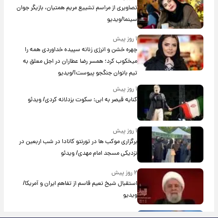
تصاویری از مراسم تشییع مریم همتیان، بازیگر جوان
سینما/ویدیو
۱ روز پیش
چهره خشن و انرژی زنانه سپیده خداوردی همه را
میخکوب کرد؛ همسر رضا عطاران در اجل معلق به
تیم بانوان جنگجو پیوست!/ویدیو
۱ روز پیش
کنایه قیصر به ابی: سکوت بزدلانه کردی/ ویدئو
۱ روز پیش
برگزاری موکب ها در تورنتو کانادا در شب اربعین در
نزدیکی مسجد امام مهدی/ ویدئو
۲ روز پیش
استقبال شیخ نعیم قاسم از تفاهم ایران و آمریکا/
ویدیو
۲ روز پیش