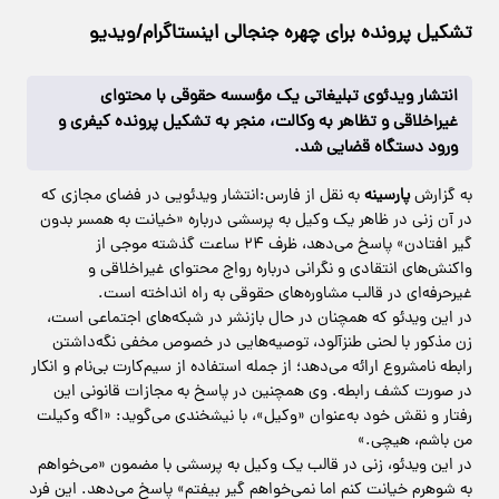
تشکیل پرونده برای چهره جنجالی اینستاگرام/ویدیو
انتشار ویدئوی تبلیغاتی یک مؤسسه حقوقی با محتوای
غیراخلاقی و تظاهر به وکالت، منجر به تشکیل پرونده کیفری و
ورود دستگاه قضایی شد.
به گزارش
پارسینه
به نقل از فارس:انتشار ویدئویی در فضای مجازی که
در آن زنی در ظاهر یک وکیل به پرسشی درباره «خیانت به همسر بدون
گیر افتادن» پاسخ می‌دهد، ظرف ۲۴ ساعت گذشته موجی از
واکنش‌های انتقادی و نگرانی درباره رواج محتوای غیراخلاقی و
غیرحرفه‌ای در قالب مشاوره‌های حقوقی به راه انداخته است.
در این ویدئو که همچنان در حال بازنشر در شبکه‌های اجتماعی است،
زن مذکور با لحنی طنزآلود، توصیه‌هایی در خصوص مخفی نگه‌داشتن
رابطه‌ نامشروع ارائه می‌دهد؛ از جمله استفاده از سیم‌کارت بی‌نام و انکار
در صورت کشف رابطه. وی همچنین در پاسخ به مجازات قانونی این
رفتار و نقش خود به‌عنوان «وکیل»، با نیشخندی می‌گوید: «اگه وکیلت
من باشم، هیچی.»
در این ویدئو، زنی در قالب یک وکیل به پرسشی با مضمون «می‌خواهم
به شوهرم خیانت کنم اما نمی‌خواهم گیر بیفتم» پاسخ می‌دهد. این فرد