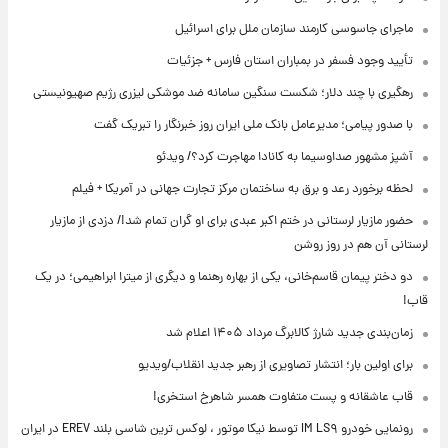
ماجرای جاسوسی کارمند سازمان ملل برای اسرائیل
تأیید وجود فسفر در بمباران استان فارس + جزئیات
رهگیری با چند دلار؛ شکست سنگین سامانه ضد موشکی لیزری رژیم صهیونیستی
با صدور پیامی؛ مدیرعامل بانک ملی ایران روز خبرنگار را تبریک گفت
آشپز مشهور صداوسیما به کانادا مهاجرت کرد؟/ ویدئو
لحظه برخورد رعد و برق به ساختمان مرکز تجارت جهانی در آمریکا + فیلم
حضور مازیار لرستانی در ختم اکبر عبدی برای او گران تمام شد!/ دزدی از مازیار
لرستانی آن هم در روز روشن
دو دختر پیمان قاسم‌خانی، یکی از بهاره رهنما و دیگری از میترا ابراهیمی؛ در یک
قاب!
زمان‌بندی جدید شارژ کالابرگ مرداد ۱۴۰۵ اعلام شد
برای اولین بار؛ انتشار تصاویری از رهبر جدید انقلاب/ویدیو
قاب عاشقانه و پست متفاوت همسر شاهرخ استخری!
رونمایی خودرو IM LS۹ توسط نیکا موتور ، لوکس ترین شاسی بلند EREV در ایران