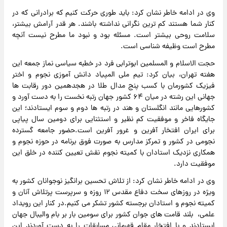
وی در ادامه خاطر نشان کرد: باید طوری حرکت کنیم که برادرانی که در
کنار شما هستند کم ترین نگرانی نداشته باشند. هر قدر آرامش بیشتر،
سلامت روحی بیشتر است. مسئله بود و نبود ما مطرح نیست آنچه
مطرح است وظیفه شناسی است.
حجت الاسلام و المسلمین ابوترابی فرد در خطبه سیاسی نماز جمعه این
هفته تهران، بیان کرد: تیم ملی المپیاد دانش آموزی نجوم و اختر
فیزیک کشورمان با کسب پنج مدال طلا در هجدهمین دور رقابت ها
جهانی این رشته در میان ۶۴ کشور جهان رتبه نخست را به دست آورد و
کشورهایی مانند انگلستان و هند در رتبه ها دوم و سوم ایستادند؛ این
جایگاه فاخر و موفقیت کم نظیر و استثنایی برای دومین سال پیاپی
برای ایران افتخار آفرین و غرور آفرین است.حضور جامعه گسترده
نجومی در کشور و تمرکز مدارس به صورت فوق برنامه در حوزه نجوم و
همکاری نزدیک استادان با کمیته نجوم نقش تعیین کننده در خلق این
موفقیت دارد.
وی در ادامه خاطر نشان کرد: از تلاش تحسین برانگیز نوجوانان کشور به
ویژه در روزهای سخت دفاع مقدس ۱۲ روزه و سرپرست پرتلاش آنان و
کمیته نجوم و استادان برجسته کشور تشکر می کنیم.در کنار این رویداد
علمی، بلند قامت های جوان کشور برای سومین بار بر بام والیبال جهان
ایستادند و با افتخار مقام قهرمانی مسابقات را به دست آوردند این