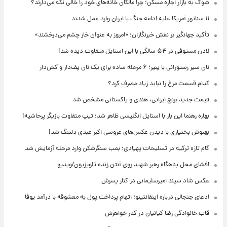
شوک به بازار اجاره مسکن؛ چرا مالکان خانه‌های خود را خالی نگه می‌دارند؟
۱۱ سناتور آمریکا علیه ادامه جنگ با ایران وارد عمل شدند
تأکید جهانگیر بر نقش خبرنگاران؛ «امروز به عنوان خار چشم می‌درخشند»
لادن مستوفی در ۵۴ سالگی با این استایل متفاوت دیده شد!
نان سیر رستورانی با پنیر؛ ۶ مرحله ساده برای یک نان پف‌دار و کش‌دار
کدام قسمت مرغ را نباید زیاد مصرف کرد؟
قیمت جدید برنج ایرانی، هندی و پاکستانی مشخص شد
بهاره رهنما این بار با استایل انگلیسی ظاهر شد؛ تیپ متفاوت بازیگر پرحاشیه!
بهنوش بختیاری با دیدن عکس‌های عروسی اکبر عبدی دلتنگ شد!
گام تازه ترکیه در تسلیحات پهپادی؛ بمب سنگرشکن وارد مرحله آزمایش شد
افشای محل پناهگاه‌ رهبر شهید روی آنتن زنده تلویزیون/ویدیو
عکس شاد سپند امیرسلیمانی در کنار پسرش
ادعای جنجالی درباره اینفانتینو؛ اتهام پرداخت پول به معشوقه با درآمد یوفا
قاب خانوادگی رضا کیانیان در کنار خواهرش