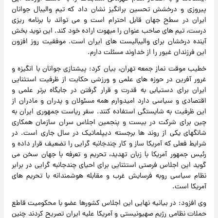
پیروزی و درخشش تحسین برانگیز نشان داد که تیم والیبال جوانان
ایران در سطح جهان قابل احترام است و می تواند با برنامه ریزی
درست، تیم های صاحب عنوان را مبهوت اراده خود کند. این نوید بخش
آینده درخشان برای والیبالیست های ایران است. موفقیت روز افزون
این فرزندان غیور را از خداوند مسئلت دارم.
خطیب موقت نماز جمعه تهران، بیان کرد: پیشتازی جوانان با انگیزه و
غرور آفرین در حوزه های علمی و ورزشی حکایت از ظرفیت استثنایی
ایران برای دستیابی به قدرت و قرار گرفتن در جایگاه برتر علمی و
اقتصادی و سیاسی دارد امیدوارم همه مسئولان و پدران و مادران از
این ظرفیت به شایستگی استفاده کنند. سفر ریاست جمهوری ایران به
چین برای شرکت در بیست و پنجمین اجلاس سران سازمان همکاری
شانگهای یکی از روند ها برجسته دیپلماتیک در سال جاری است. در
شرایط فعلی که آمریکا ساز و کار چندجانبه گرایی را تضعیف قرار داده و
رئیس جمهور آمریکا با زبان تهدید، تحریم و تعرفه با جهان سخن می
گوید این اجلاس فرصتی استثنایی برای احیای چندجانبه گرایی در برابر
نظام سیاسی روبه فرسایش غرب و مقابله هوشمندانه با تحریم های
آمریکا است.
وی افزود: در بیانیه نهایی این اجلاس کشورها عضو با محکومیت قاطع
حملات نظامی رژیم صهیونیستی و آمریکا علیه ایران تصریح کردند چنین