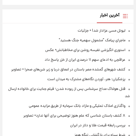
آخرین اخبار
لیونل مسی عزادار شد! + جزئیات
ماجرای پیامک "مشمول سهمیه جنگ هستید"
استوری انگیزشی نفیسه روشن برای مخاطبانش+ عکس
عراقچی به ادعای سهم ۱۱ درصدی ایران از خزر پاسخ داد
کشف شهرهای گمشده مصر باستان در اعماق دریا و زیر شن‌های صحرا + تصاویر
پزشکیان: هنر، آوردن نگاه‌های مشترک به میدان است
قتل هولناک مداح سرشناس پس از ربوده شدن؛ فیلم جنایت برای خانواده ارسال
شد
واگذاری املاک تملیکی و مازاد بانک سرمایه از طریق مزایده عمومی
۸ کشف باستان شناسی که علم هنوز توضیحی برای آنها ندارد+ تصاویر
بررسی رابطه قیمت طلا و دلار در ایران
شرط سپاه برای بازگشایی تنگه هرمز