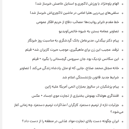
الهام پاوه‌نژاد با ورزش لاکچری و استایل خاصش خبرساز شد!
سلفی‌های پی‌درپی هلیا امامی در ماشین لاکچری‌اش خبرساز شد!
خط مقدم نابرابر روایت‌ها؛ مصائب دفاع از حریم افکار عمومی
تصاویر عمامه بستن به شیوه خاتمی/ویدیو
پیام دکتر بیگدلی، مدیرعامل بانک گردشگری به مناسبت روز خبرنگار
ترفند عجیب این زن برای ماهیگیری، موجب حیرت کاربران شد+ فیلم
این سکانس نزدیک بود جان سیروس گرجستانی را بگیرد + فیلم
خانه مجلل محمد صلاح، جایی که او مثل پادشاه زندگی می‌کند | تصاویر
شرایط جدید قانون بازنشستگی اعلام شد
پیام پزشکیان در سالروز بمباران اتمی آمریکا علیه ژاپن
افشاگری هولناک بهنوش بختیاری از تجارت موی اجساد + عکس
جزئیات تازه از ترمیم دستمزد کارگران / مذاکرات ترمیم دستمزد چه زمانی آغاز
می‌شود؟
ایران چگونه دست بالای تجارت مواد غذایی در منطقه را از دست داد؟