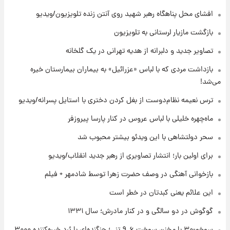
+جدول
افشای محل پناهگاه‌ رهبر شهید روی آنتن زنده تلویزیون/ویدیو
۸ ساعت پیش
بازگشت مازیار لرستانی به تلویزیون
قیمت محصولات ایران‌خودرو و سایپا امروز شنبه
۱۷ مرداد ۱۴۰۵
تصاویر جدید و دلبرانه از هدیه تهرانی در یک گلخانه
بازداشت مردی که با لباس «عزرائیل» به بیماران بیمارستان خیره
۲۲ ساعت پیش
می‌شد!
یک پیش ‌بینی مهم برای قیمت دلار، طلا و سکه
شنبه ۱۷ مرداد ۱۴۰۵
ترس نعیمه نظام‌دوست از بغل کردن دختری با استایل پسرانه/ویدیو
ماه‌چهره خلیلی با لباس عروس در کنار پارسا پیروزفر
۲۲ ساعت پیش
بازیکن به درد نخور استقلال با مقصد اروپا این
سحر دولتشاهی با این ویدئو بیشتر محبوب شد
تیم را ترک کرد!
برای اولین بار؛ انتشار تصاویری از رهبر جدید انقلاب/ویدیو
بازخوانی آهنگی در وصف حضرت زهرا توسط شادمهر + فیلم
این علائم یعنی کبدتان در خطر است
گوگوش در دو سالگی و در کنار مادرش؛ سال ۱۳۳۱
سوخو-۳۰ با مخزن سوخت ۹.۶ تنی؛ جنگنده‌ای با بُرد خیره‌کننده ۳۰۰۰