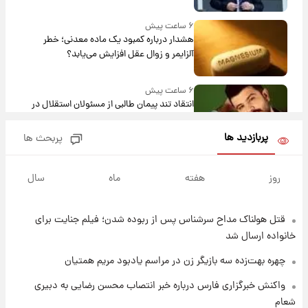
۶ ساعت پیش
هشدار درباره کمبود یک ماده معدنی؛ خطر
آلزایمر و زوال عقل افزایش می‌یابد؟
۶ ساعت پیش
انتقاد تند پیمان طالبی از مسئولان استقلال در
پی رفتن رامین رضاییان+ عکس
پربازدید ها
پربحث ها
۷ ساعت پیش
قیمت گوشت گوساله و گوسفند امروز شنبه ۱۷
روز
هفته
ماه
سال
مرداد ۱۴۰۵ +جدول
قتل هولناک مداح سرشناس پس از ربوده شدن؛ فیلم جنایت برای
۷ ساعت پیش
با قدرتمندترین و بادوام ترین تانک جهان آشنا
خانواده ارسال شد
شوید+ فیلم
چهره بهت‌زده سه بازیگر زن در مراسم یادبود مریم همتیان
۸ ساعت پیش
واکنش خبرگزاری فارس درباره خبر انتصاب محسن رضایی به دبیری
قیمت طلا ۱۸عیار امروز شنبه ۱۷ مرداد ۱۴۰۵
شعام