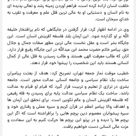
خلقت انسان اراده کرده است، فراهم آوردن زمینه رشد و تعالی پدیده ای
به نام انسان و دستیابی او به عالی ترین قلل علم و معرفت و تقرب به
خدای سبحان است.
وی در ادامه اظهار کرد: قرار گرفتن در جایگاهی که نام پرافتخار خلیفه
الله بر او گذارده شود. این آرمان بلند فلسفه آفرینش انسان است. این
جایگاه بشر است و عقل نخست عالی ترین مظهر صفات جمال و جلال
حق، پیامبر خاتم حضرت محمد ابن عبدالله در این جایگاه رفیع قرار دارد.
آنان که طالب معرفت الهی هستند و طالب رسیدن به قلل عالی از کمال
انسانی هستند باید این شخصیت را پیشوا خود قرار دهند.
خطیب موقت نماز جمعه تهران، تصریح کرد: هدف از بعثت پیامبران
ساخت یک نظام سیاسی و جامعه انسانی عدالت محور است. جامعه
بشری در ترازی از تعلیم و تربیت قرار گیرد که قیام او قیام به عدالت
باشد. ساخت یک نظام سیاسی عدالت پایه برای رسیدن به قله رفیعی
که فلسفه آفرینش انسان و عالم تکوین است. برای تحقق این آرمان ها
و اهداف والا پیامبر اعظم در قرآن کریم و سیره عملی و رفتاری خود و
سیره پیشوایان معصوم دین پرچم هایی را برافراشته است که اگر این
پرچم ها را دیده و در پرتو این پرچم ها حرکت کنیم به این سعادت و
عزت عالی انسانی دست خواهیم یافت.