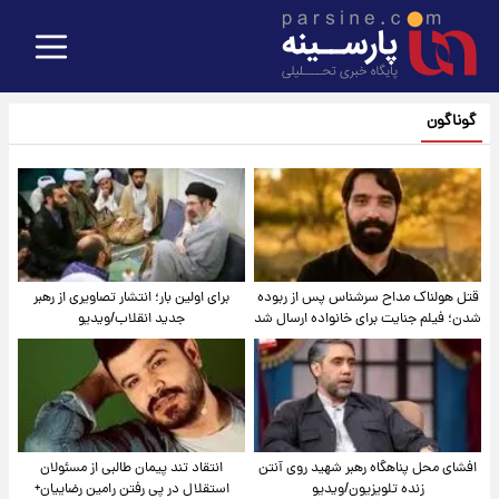
گوناگون
قتل هولناک مداح سرشناس پس از ربوده
برای اولین بار؛ انتشار تصاویری از رهبر
شدن؛ فیلم جنایت برای خانواده ارسال شد
جدید انقلاب/ویدیو
افشای محل پناهگاه‌ رهبر شهید روی آنتن
انتقاد تند پیمان طالبی از مسئولان
زنده تلویزیون/ویدیو
استقلال در پی رفتن رامین رضاییان+