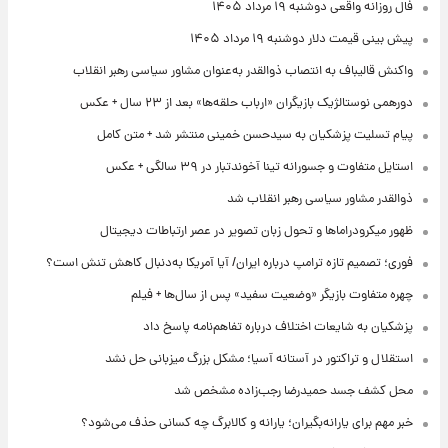
فال روزانه واقعی دوشنبه ۱۹ مرداد ۱۴۰۵
پیش‌ بینی قیمت دلار دوشنبه ۱۹ مرداد ۱۴۰۵
واکنش قالیباف به انتصاب ذوالقدر به‌عنوان مشاور سیاسی رهبر انقلاب
دورهمی نوستالژیک بازیگران «ارباب حلقه‌ها» بعد از ۲۳ سال + عکس
پیام تسلیت پزشکیان به سیدحسن خمینی منتشر شد + متن کامل
استایل متفاوت و جسورانه تینا آخوندتبار در ۳۹ سالگی + عکس
ذوالقدر مشاور سیاسی رهبر انقلاب شد
ظهور میکرودراماها و تحول زبان تصویر در عصر ارتباطات دیجیتال
فوری؛ تصمیم تازه ترامپ درباره ایران/ آیا آمریکا به‌دنبال کاهش تنش است؟
چهره متفاوت بازیگر «وضعیت سفید» پس از سال‌ها + فیلم
پزشکیان به شایعات اختلاف درباره تفاهم‌نامه پاسخ داد
استقلال و تراکتور در آستانه آسیا؛ مشکل بزرگ میزبانی حل نشد
محل کشف جسد حمیدرضا رجب‌زاده مشخص شد
خبر مهم برای یارانه‌بگیران؛ یارانه و کالابرگ چه کسانی حذف می‌شود؟