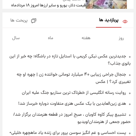
قیمت دلار، یورو و سایر ارزها امروز ۱۸ مردادماه
۱۴۰۵ + جدول
پربازدید ها
پربحث ها
۱۷ ساعت پیش
ارزش سهام عدالت برای امروز ۱۸ مرداد ۱۴۰۵ +
روز
هفته
ماه
سال
جدول
جدیدترین عکس نیکی کریمی با استایل تازه در باشگاه؛ چه خبر از این
۱۵ ساعت پیش
تصاویر شگفت‌انگیز از اهرام باستانی سودان در
بانوی جذاب؟
دل صحرا + عکس
جنجال جراحی زیبایی ۴۰ میلیارد تومانی خواننده زن | چهره او چه
تغییری کرد؟ | عکس
۱۸ ساعت پیش
زمان برگزاری دربی ۱۰۷ اعلام شد؟
روایت رسانه انگلیسی از خطرناک ترین سناریو جنگ علیه ایران
هدی زین‌العابدین با یک عکس هنری متفاوت دوباره خبرساز شد!
۱۹ ساعت پیش
تشییع پیکر کاوه کاویان ، صبح امروز در قطعه هنرمندان برگزار شد/
خبر انتصاب جدید محسن رضایی حذف شد +
حضور جمعی از هنرمندان/ویدیو
جزئیات
پست احساسی و غم انگیز سوسن پرور برای زنده یاد ماهچهره خلیلی+