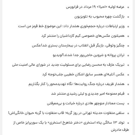
عرضه اولیه «احیا۱» ۱۹ مرداد در فرابورس
بازگشت چهره محبوب به تلویزیون
وزیر ارتباطات درباره حجم‌خوری هشدار داد: این موضوع خط قرمز من است
همیلتون عکس‌های خصوصی کیم‌ کارداشیان را منتشر کرد
چنگیز وثوقی، بازیگر قبلِ انقلاب در بیمارستان بستری شد/عکس
ترلان پروانه و شروین حاجی‌پور جدا شدند!/ویدیو
تبریک عارف به محسن رضایی برای مسئولیت جدید در شورای عالی امنیت ملی
عکس‌ آتلیه‌ای همسر سابق اشکان خطیبی جلب‌توجه کرد
هشدار ظریف درباره جنگ روایت‌ها؛ نگاه تهدیدمحور را کنار بگذاریم
فیلم ممنوعه امیر جدیدی و لیلی رشیدی منتشر شد
پست معنادار منوچهر هادی درباره خیانت و بی‌معرفتی
سلفی متفاوت حدیثه تهرانی در روز گربه؛ قاب متفاوت با گربه حیوان خانگی‌اش!
تولد ۱۳ سالگی پناه استخری «دختر شاهرخ استخری» با یک سورپرایز خاص از
طرف مادرش