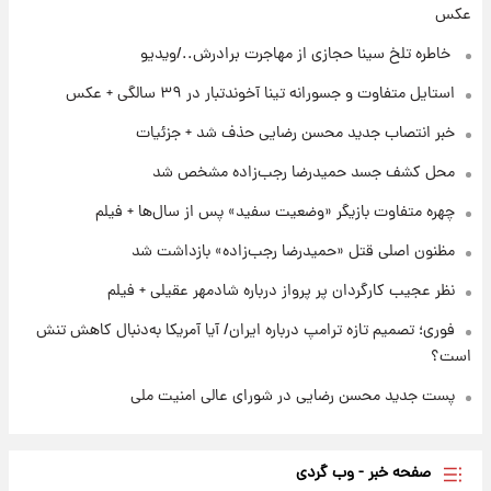
عکس
۲۰ ساعت پیش
پست جدید محسن رضایی در شورای عالی امنیت
⁨ خاطره تلخ سینا حجازی از مهاجرت برادرش../ویدیو
ملی
استایل متفاوت و جسورانه تینا آخوندتبار در ۳۹ سالگی + عکس
۱ روز پیش
خبر انتصاب جدید محسن رضایی حذف شد + جزئیات
آتش‌سوزی در لوناپارک شیراز؛ آخرین وضعیت
خزندگان خطرناک پس از حادثه
محل کشف جسد حمیدرضا رجب‌زاده مشخص شد
چهره متفاوت بازیگر «وضعیت سفید» پس از سال‌ها + فیلم
مظنون اصلی قتل «حمیدرضا رجب‌زاده» بازداشت شد
نظر عجیب کارگردان پر پرواز درباره شادمهر عقیلی + فیلم
فوری؛ تصمیم تازه ترامپ درباره ایران/ آیا آمریکا به‌دنبال کاهش تنش
است؟
پست جدید محسن رضایی در شورای عالی امنیت ملی
صفحه خبر - وب گردی