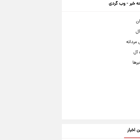
 خبر - وب گردی
ان
آل
مردانه
 آل
برها
ن اخبار