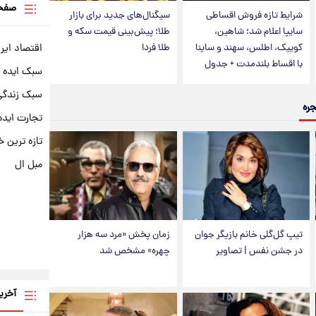
صفحه
شرایط تازه فروش اقساطی
سیگنال‌های جدید برای بازار
سایپا اعلام شد؛ شاهین،
طلا؛ پیش‌بینی قیمت سکه و
کوییک، اطلس، سهند و ساینا
طلا فردا
اقتصاد ایر
با اقساط بلندمدت + جدول
سبک ایده 
سبک زندگی 
جره
تجارت ایده
تازه ترین خ
مبل ال
تیپ گل‌گلی خانم بازیگر جوان
زمان پخش «مرد سه هزار
در جشن نفس | تصاویر
چهره» مشخص شد
آخری