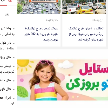
روز
۱۴۰۴/۴/۳۰
۱۴۰۴/۵/۱
واکنش س
تخلف در اجرای طرح ترافیک
شوک قیمتی طرح ترافیک/
به اذان را 
رایگان/ عوارض غیرقانونی از
هزینه هر ورود به 492 هزار
شهروندان گرفته شد
تومان رسید
ساله؟ ادعا
فال روزانه و
پیش‌بینی
فردوسی پور
فال حافظ پنجشنب
فال قهوه روزان
کرد