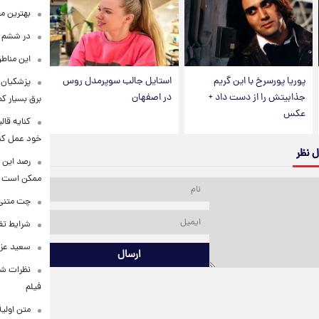
بهترین م
در ششم ا
این مناطق
پوریا پورسرخ با این گریم
استایل جالب سوپرمدل روس
پزشکیان: 
جذابیتش را از دست داد +
در اصفهان
برق بسیار ک
عکس
کنایه قال
خود عمل کن
ل نظر
رصد این 
ممکن است
چت متنی نا
شرایط تفا
سعید عزت
ارسال
نظرات شن
فیلم
متن اولی