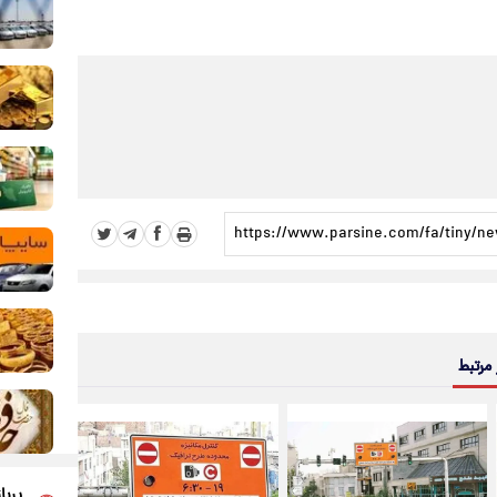
 مرتبط
پربا