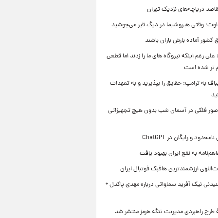
قاصد دریاچه‌های نزدیک تهران
وت؛ وقتی هیروشیما در دیگ قیر می‌جوشید
 کشور آماده بارش باران باشند
علی رغم اینکه نیروگاه های ما را زدند اما قطعی
م تر شده است
یباف به ترامپ: حقایق را بپذیرید و به تعهدات
ید
صور فلکی در آسمان شب بدون هیچ تجهیزاتی
محدود و رایگان در ChatGPT
هم‌نامه به نفع ایران بهبود یافت
‌اللهی ارزشمندترین هافبک فوتبال ایران
یدنی نیک آفرید سماواتی درباره مهدی پاکدل +
ۀ طرح راهبردی مدیریت تنگه هرمز منتشر شد