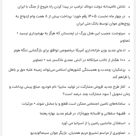
تلاش ناامیدانه‌ دولت دونالد ترامپ در پیدا کردن راه خروج از جنگ با ایران
در چهار ماه نخست ۱۴۰۵ رقم خورد؛ پرداخت بیش از ۸ همت وام ازدواج به
زوج‌های جوان توسط بانک ملی ایران
سرنوشت عجیب این هتل بزرگ در ارمنستان که هرگز به بهره‌برداری نرسید +
تصاویر
ادعای جدید وزیر خزانه‌داری آمریکا درخصوص توافق برای بازگشایی تنگه هرمز
۱۰۰ هکتار از تالاب میانکاله در آتش عمدی خاکستر شد + تصاویر
پزشکیان: وحدت و همبستگی کشورهای اسلامی می‌تواند زمینه غلبه حق بر باطل
را فراهم کند
آغاز طرح جدید فروش مشارکت در تولید سایپا؛ نام خودرو، مبلغ پیش پرداخت و
زمان تحویل | سود مشارکت چند درصد است؟
سامانه‌های تامین اجتماعی ممکن است قطع و یا مختل شوند + جزئیات
فقیهه سلطانی و افسانه چهره‌آزاد در فیلم جدید بهاره رهنما
استقلال جانشین رامین را از اسپانیا می آورد
تصاویری از مراسم تشییع مریم همتیان، بازیگر جوان سینما/ویدیو