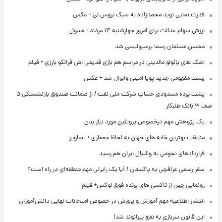
قدرت نمایی نوید محمدزاده به سبک بروس لی + عکس
ارزش سهام عدالت برای امروز چهارشنبه ۱۴ مرداد + جدول
محسن مسلمان رسما پرسپولیسی شد
اشک های پائولو مالدینی در مراسم هم بازی قدیمی اش فرانکو بارزی + فیلم
پست مفهومی جدید پویا امینی وایرال شد + عکس
پشت پرده‌ مسدودی حساب شرکت ملی نفت / از ضمانت صندوق بازنشستگی تا
صف ۳ بانک طلبکار
یک پژوهش مهم درخصوص پروتئین مورد نیاز بدن
منتخب بهترین خانه های جهان به لحاظ معماری + تصاویر
قراردادهای نجومی به والیبال ایران هم رسید
سفر رسمی عراقچی به پاکستان / آیا یک رایزنی مهم منطقه‌ای در راه است؟
رونمایی چین از تاکسی های پرنده فوق لوکس+ فیلم
انتشار اطلاعیه مهم آموزش و پرورش در خصوص امتحانات نهایی دانش‌آموزان
این قانون سربازی به نفع بیرانوند شد!