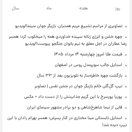
قدرت‌نمایی نظامی چین؛ بمب‌افکن حامل موشک
روز
هفته
ماه
سال
هسته‌ای در آسمان ظاهر شد
تصاویری از مراسم تشییع مریم همتیان، بازیگر جوان سینما/ویدیو
۱۷ ساعت پیش
رونالدو از گنجینه خودروهای لوکسش رونمایی
چهره خشن و انرژی زنانه سپیده خداوردی همه را میخکوب کرد؛ همسر
کرد
رضا عطاران در اجل معلق به تیم بانوان جنگجو پیوست!/ویدیو
۱۹ ساعت پیش
قیمت طلا امروز چهارشنبه ۱۴ مرداد ۱۴۰۵
قیمت دلار در بازار آزاد امروز چهارشنبه ۱۴ مرداد
استایل جالب سوپرمدل روس در اصفهان
۱۴۰۵/ نرخ‌ها ثابت ماند؟ +جدول
بازگشت چهره خاطره‌ساز به تلویزیون بعد از ۳۳ سال
۱۹ ساعت پیش
تیپ گل‌گلی خانم بازیگر جوان در جشن نفس | تصاویر
علی مطهری: اجرای کامل تفاهم‌نامه اسلام‌آباد،
پیروزی بزرگ‌تری برای ایران است
پوریا پورسرخ با این گریم جذابیتش را از دست داد + عکس
قابی از نیما شاهرخ‌شاهی و دو برادر مشهور سینمای ایران
۲۰ ساعت پیش
واکنش تند تاکر کارلسون به حمله آمریکا به
استایل تابستانی مینا مختاری در کنار پسرش؛ همسر بهرام رادان با این
مدرسه میناب؛ «باید سیلی محکمی به صورت
تیپ دیده شد!
ترامپ زد»