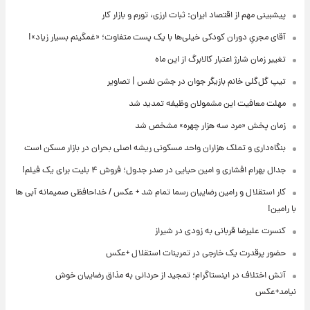
پیشبینی مهم از اقتصاد ایران: ثبات ارزی، تورم و بازار کار
آقای مجریِ دوران کودکی خیلی‌ها با یک پست متفاوت؛ «غمگینم بسیار زیاد»!
تغییر زمان شارژ اعتبار کالابرگ از این ماه
تیپ گل‌گلی خانم بازیگر جوان در جشن نفس | تصاویر
مهلت معافیت این مشمولان وظیفه تمدید شد
زمان پخش «مرد سه هزار چهره» مشخص شد
بنگاه‌داری و تملک هزاران واحد مسکونی ریشه اصلی بحران در بازار مسکن است
جدال بهرام افشاری و امین حیایی در صدر جدول؛ فروش ۴ بلیت برای یک فیلم!
کار استقلال و رامین رضاییان رسما تمام شد + عکس / خداحافظی صمیمانه آبی ها
با رامین!
کنسرت علیرضا قربانی به زودی در شیراز
حضور پرقدرت یک خارجی در تمرینات استقلال +عکس
آتش اختلاف در اینستاگرام؛ تمجید از حردانی به مذاق رضاییان خوش
نیامد+عکس