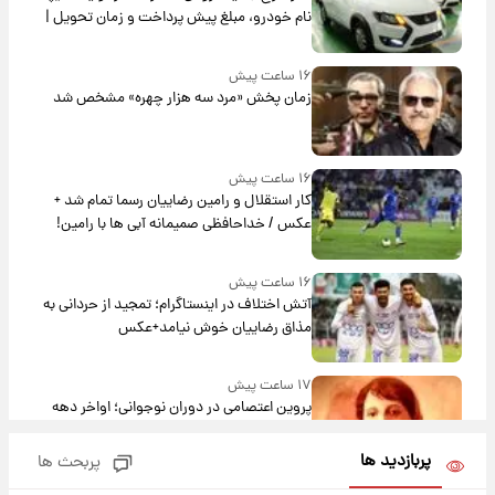
نام خودرو، مبلغ پیش پرداخت و زمان تحویل |
سود مشارکت چند درصد است؟
۱۶ ساعت پیش
زمان پخش «مرد سه هزار چهره» مشخص شد
۱۶ ساعت پیش
کار استقلال و رامین رضاییان رسما تمام شد +
عکس / خداحافظی صمیمانه آبی ها با رامین!
۱۶ ساعت پیش
آتش اختلاف در اینستاگرام؛ تمجید از حردانی به
مذاق رضاییان خوش نیامد+عکس
۱۷ ساعت پیش
پروین اعتصامی در دوران نوجوانی؛ اواخر دهه
۱۲۹۰ شمسی
پربازدید ها
پربحث ها
۱۶ ساعت پیش