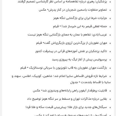
پزشکیان: رهبری درباره تفاهمنامه بر اساس نظر کارشناسی تصمیم گرفتند
تصاویر متفاوت یاسمین شجریان در کنار پدرش+ عکس
جزئیات شرط ایران برای بازگشایی تنگه هرمز
حمله لفظی قیصر به ابی خبرساز شد! + فیلم
غریب‌آبادی: تفاهم با عمان به معنای بازگشایی تنگه هرمز نیست
مهران غفوریان از بزرگ‌ترین آرزوی بازیگری‌اش گفت+ فیلم
تاکید پزشکیان بر نقش آموزه‌های قرآنی در پیشرفت کشور
پرسپولیس پیش از آغاز لیگ به پیروزی رسید
بازگشت مهران غفوریان به قاب تلویزیون با سریالی نوستالژیک + فیلم
شرایط تازه فروش اقساطی سایپا اعلام شد؛ شاهین، کوییک، اطلس، سهند و
ساینا با اقساط بلندمدت + جدول
قابلیت پرطرفدار آیفون راهی رایانه‌های ویندوزی شد+ عکس
بقایی درباره مذاکرات تهران و مسقط بر سر تنگه هرمز توضیح داد
سیگنال‌های جدید برای بازار طلا؛ پیش‌بینی قیمت سکه و طلا فردا
آمریکا برخی از تحریم‌های مربوط به سپاه را لغو کرد + عکس