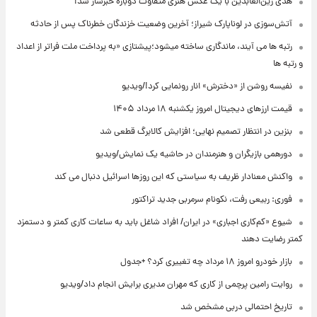
هدی زین‌العابدین با یک عکس هنری متفاوت دوباره خبرساز شد!
آتش‌سوزی در لوناپارک شیراز؛ آخرین وضعیت خزندگان خطرناک پس از حادثه
رتبه ها می آیند، ماندگاری ساخته میشود؛پیشتازی «به پرداخت ملت فراتر از اعداد
و رتبه ها
نفیسه روشن از «دخترش» انار رونمایی کرد!/ویدیو
قیمت ارزهای دیجیتال امروز یکشنبه ۱۸ مرداد ۱۴۰۵
بنزین در انتظار تصمیم نهایی؛ افزایش کالابرگ قطعی شد
دورهمی بازیگران و هنرمندان در حاشیه یک نمایش/ویدیو
واکنش معنادار ظریف به سیاستی که این روزها اسرائیل دنبال می کند
فوری: ربیعی رفت، نکونام سرمربی جدید تراکتور
شیوع «کم‌کاری اجباری» در ایران/ افراد شاغل باید به ساعات کاری کمتر و دستمزد
کمتر رضایت دهند
بازار خودرو امروز ۱۸ مرداد چه تغییری کرد؟ +جدول
روایت رامین پرچمی از کاری که مهران مدیری برایش انجام داد/ویدیو
تاریخ احتمالی دربی مشخص شد