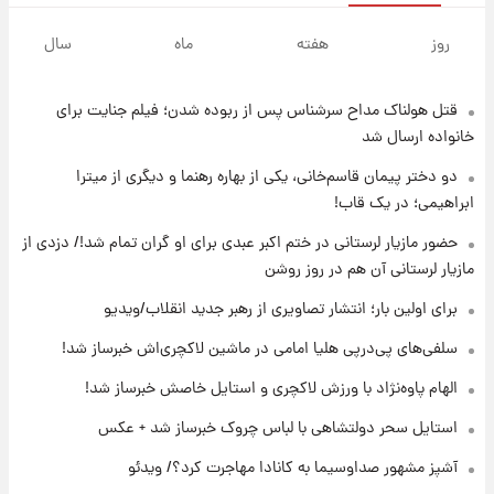
۱۰ ساعت پیش
فال روزانه واقعی یکشنبه ۱۸ مرداد ۱۴۰۵
روز
هفته
ماه
سال
قتل هولناک مداح سرشناس پس از ربوده شدن؛ فیلم جنایت برای
۱۷ ساعت پیش
ارزش سهام عدالت برای امروز ۱۷ مرداد ۱۴۰۵ +
خانواده ارسال شد
جدول
دو دختر پیمان قاسم‌خانی، یکی از بهاره رهنما و دیگری از میترا
ابراهیمی؛ در یک قاب!
۱۸ ساعت پیش
لیونل مسی عزادار شد! + جزئیات
حضور مازیار لرستانی در ختم اکبر عبدی برای او گران تمام شد!/ دزدی از
مازیار لرستانی آن هم در روز روشن
برای اولین بار؛ انتشار تصاویری از رهبر جدید انقلاب/ویدیو
۲۱ ساعت پیش
لحظه برخورد رعد و برق به ساختمان مرکز تجارت
سلفی‌های پی‌درپی هلیا امامی در ماشین لاکچری‌اش خبرساز شد!
جهانی در آمریکا + فیلم
الهام پاوه‌نژاد با ورزش لاکچری و استایل خاصش خبرساز شد!
۲۱ ساعت پیش
استایل سحر دولتشاهی با لباس چروک خبرساز شد + عکس
برای اولین بار؛ انتشار تصاویری از رهبر جدید
انقلاب/ویدیو
آشپز مشهور صداوسیما به کانادا مهاجرت کرد؟/ ویدئو