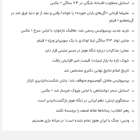
استایل متفاوت افسانه بایگان در ۶۴ سالگی + عکس
علیرضا قربانی «گل‌های باران خورده» را خواند/ رفتی و بعد از تو دنیا غرق شد در
گریه‌هایم + فیلم
خرید جدید پرسپولیس رسمی شد؛ هافبک تازه‌وارد با لباس سرخ + عکس
جشن تولد ۴۳ سالگی لیلا اوتادی با یک سورپرایز ویژه + فیلم
عمان: مذاکرات درباره تنگه هرمز در مسیر مثبتی قرار دارد
شوک تازه به بازار لبنیات؛ قیمت شیر افزایش یافت
تاریخ اعلام نتایج نهایی دکتری مشخص شد
پرسپولیس مقابل آلومینیوم متوقف شد؛ پایان شکست‌ناپذیری تارتار
استایل سحر دولتشاهی با لباس چروک خبرساز شد + عکس
سخنگوی ارتش: نظم ایرانی در تنگه هرمز بازگشت‌ناپذیر است
رهبر انقلاب: رسانه‌ها نقاط ضعف را برجسته نکنند
ونس: جنگ با ایران هنوز تمام نشده است؛ در میانه بازی هستیم