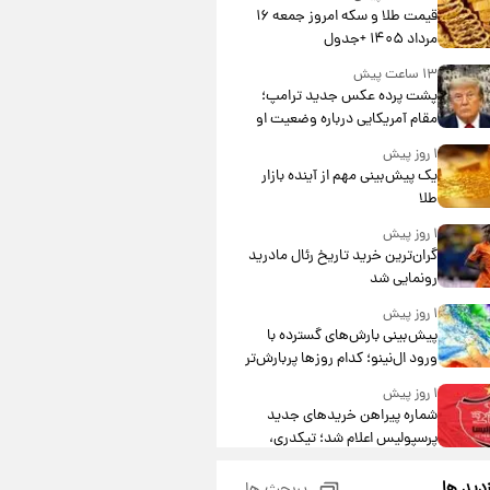
قیمت طلا و سکه امروز جمعه ۱۶
مرداد ۱۴۰۵ +جدول
۱۳ ساعت پیش
پشت پرده عکس جدید ترامپ؛
مقام آمریکایی درباره وضعیت او
چه گفت؟
۱ روز پیش
یک پیش‌بینی مهم از آینده بازار
طلا
۱ روز پیش
گران‌ترین خرید تاریخ رئال مادرید
رونمایی شد
۱ روز پیش
پیش‌بینی بارش‌های گسترده با
ورود ال‌نینو؛ کدام روزها پربارش‌تر
خواهند بود؟
۱ روز پیش
شماره پیراهن خریدهای جدید
پرسپولیس اعلام شد؛ تیکدری،
محبی و سرگیف با اعداد ویژه
۱ روز پیش
زدید ها