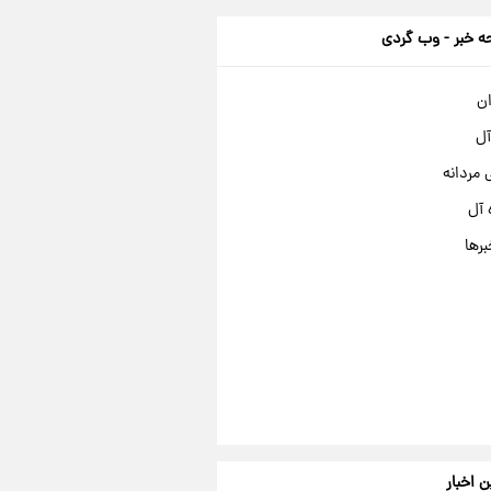
 خبر - وب گردی
ان
آل
مردانه
 آل
برها
ن اخبار