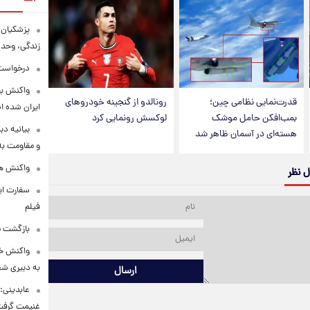
پزشکیان:
زندگی، وحد
درخواست 
واکنش بق
قدرت‌نمایی نظامی چین؛
رونالدو از گنجینه خودروهای
ایران شده 
بمب‌افکن حامل موشک
لوکسش رونمایی کرد
بیانیه د
هسته‌ای در آسمان ظاهر شد
و مقاومت به 
واکنش همت
ل نظر
سفارت ایر
فیلم
بازگشت ما
واکنش خب
به دبیری شع
ارسال
عابدینی: 
غنیمت گرف