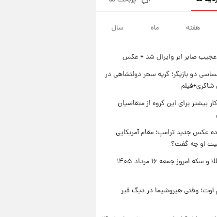
پربحث ها
جزئیات فعال‌سازی «کیف پول
ایران» اعلام شد+فیلم
هفته
ماه
سال
۱ روز پیش
تغییر تند قیمت محصولات
ایران‌خودرو و سایپا امروز پنجشنبه
عجیب صابر ابر وایرال شد + عکس
۱۵ مرداد ۱۴۰۵ +جدول
۱ روز پیش
قیمت طلا و سکه امروز پنجشنبه
اسی دو بازیگر؛ گریه سحر دولتشاهی در
۱۵ مرداد ۱۴۰۵
شاکری+فیلم
۱ روز پیش
کار بیشتر برای این گروه از متقاضیان
شارژ جدید کالابرگ برای سه
دهک؛ جزئیات اعلام شد
ه عکس جدید ترامپ؛ مقام آمریکایی
عیت او چه گفت؟
قیمت طلا و سکه امروز جمعه ۱۶ مرداد ۱۴۰۵
اوت؛ وقتی هیروشیما در دیگ قیر