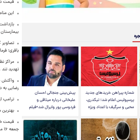
قیمت دلار د
این مناط
بازداشت 
بیمارستان 
جره
تصاویر ک
باقری؛ فرم
مراکز نظ
تهدید تند
واکنش خ
رضایی به د
شماره پیراهن خریدهای جدید
پیش‌بینی جنجالی احسان
ترامپ از
پرسپولیس اعلام شد؛ تیکدری،
علیخانی درباره میثاقی و
محبی و سرگیف با اعداد ویژه
فردوسی پور وایرال شد+فیلم
بهترین م
قیمت خو
جمعه ۱۶ مرداد منتشر شد