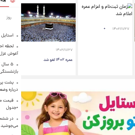
روز
+
۱۴۰۲/۱۱/۲۷
استایل 
لحظه احس
۱۴۰۲/۱۱/۲۷
آغوش غزل 
عمره ۱۴۰۲ لغو شد
۵ سال 
بازنشستگی
پشت پرد
درباره وض
+جدول
در ششم 
می‌جوشید