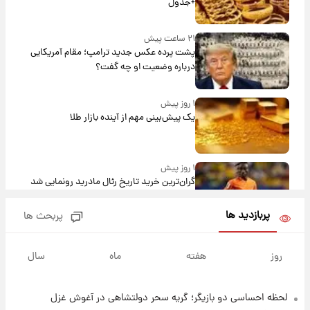
+جدول
۲۱ ساعت پیش
پشت پرده عکس جدید ترامپ؛ مقام آمریکایی
درباره وضعیت او چه گفت؟
۱ روز پیش
یک پیش‌بینی مهم از آینده بازار طلا
۱ روز پیش
گران‌ترین خرید تاریخ رئال مادرید رونمایی شد
پربازدید ها
پربحث ها
۱ روز پیش
پیش‌بینی بارش‌های گسترده با ورود ال‌نینو؛ کدام
روز
هفته
ماه
سال
روزها پربارش‌تر خواهند بود؟
لحظه احساسی دو بازیگر؛ گریه سحر دولتشاهی در آغوش غزل
۱ روز پیش