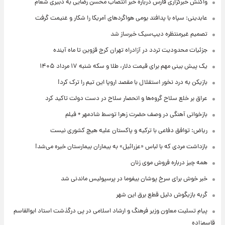
واکنش خبرگزاری فارس درباره خبر انتصاب محسن رضایی به دبیری شعام
عابدینی: سپاه با پدافند بومی هواگردهای آمریکا را شکار و غنیمت گرفت
تصمیم غیرمنتظره دیپ‌سیک خبرساز شد
جزئیات محدودیت تردد در آزادراه تهران کرج قزوین تا ماه آینده
یک پیش ‌بینی مهم برای قیمت دلار، طلا و سکه شنبه ۱۷ مرداد ۱۴۰۵
بازیکن به درد نخور استقلال با مقصد اروپا این تیم را ترک کرد!
عراق بر خلع سلاح گروه‌ها و انحصار سلاح در دست دولت تاکید کرد
بازخوانی آهنگی در وصف حضرت زهرا توسط شادمهر + فیلم
ریاض: توافق دفاعی با ترکیه و پاکستان علیه هیچ کشوری نیست
بازداشت مردی که با لباس «عزرائیل» به بیماران بیمارستان خیره می‌شد!
همه چیز درباره فروش موی زنان
خبر خوش برای سرخ پوشان بیفوما در پرسپولیس ماندنی شد
گربه بازیگوش دلیل قطع برق این شهر
پیام تسلیت معاون وزیر فرهنگ و ارشاد اسلامی در پی درگذشت استاد ابوالقاسم
قاسم‌زاده