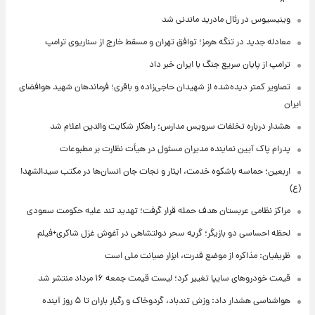
وینیسیوس در رئال مادرید ماندنی شد
معادله جدید در تنگه هرمز؛ توافق تهران و مسقط خارج از سناریوی ترامپ
ترامپ از پایان سریع جنگ با ایران خبر داد
تصاویر کمتر دیده‌شده از شهیدان حاجی‌زاده و باقری؛ فرماندهان شهید هوافضای
ایران
هشدار درباره تخلفات سرویس مدارس؛ راهکار شکایت والدین اعلام شد
پدرام پاک آیین نماینده مدیران مسئول در هیأت نظارت بر مطبوعات
اربعین؛ حماسه باشکوه خدمت، ایثار و نجات جان انسان‌ها در مکتب سیدالشهدا
(ع)
مراکز نظامی عربستان هدف حمله قرار گرفت؛ تهدید تند علیه حکومت سعودی
لحظه احساسی دو بازیگر؛ گریه سحر دولتشاهی در آغوش غزل شاکری+فیلم
ظریفیان: مذاکره از موضع قدرت، ابزار صیانت ملی است
قیمت خودروهای سایپا تغییر کرد؛ لیست قیمت جمعه ۱۶ مرداد منتشر شد
هواشناسی هشدار داد: وزش تندباد، گردوخاک و رگبار باران تا ۵ روز آینده