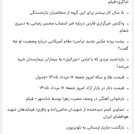
شماره پیراهن خریدهای جدید پرسپولیس اعلام
شاکری+فیلم
شد؛ تیکدری، محبی و سرگیف با اعداد ویژه
۵ سال کار بیشتر برای این گروه از متقاضیان بازنشستگی
۱ روز پیش
واکنش خبرگزاری فارس درباره خبر انتصاب محسن رضایی به دبیری
جزئیات فعال‌سازی «کیف پول ایران» اعلام
شعام
شد+فیلم
پشت پرده عکس جدید ترامپ؛ مقام آمریکایی درباره وضعیت او چه
گفت؟
۱ روز پیش
تغییر تند قیمت محصولات ایران‌خودرو و سایپا
بازداشت مردی که با لباس «عزرائیل» به بیماران بیمارستان خیره
امروز پنجشنبه ۱۵ مرداد ۱۴۰۵ +جدول
می‌شد!
قیمت طلا و سکه امروز جمعه ۱۶ مرداد ۱۴۰۵ +جدول
۱ روز پیش
قیمت طلا و سکه امروز پنجشنبه ۱۵ مرداد ۱۴۰۵
قیمت دلار در بازار آزاد امروز جمعه ۱۶ مرداد ۱۴۰۵
بازخوانی آهنگی در وصف حضرت زهرا توسط شادمهر + فیلم
۱ روز پیش
تصاویر کمتر دیده‌شده از شهیدان حاجی‌زاده و باقری؛ فرماندهان شهید
شارژ جدید کالابرگ برای سه دهک؛ جزئیات اعلام
هوافضای ایران
شد
بازگشت مازیار لرستانی به تلویزیون