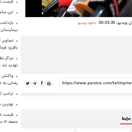
قیمت دلار د
این مناط
دیو: 00:03:36
بازداشت 
دانلود ویدیو
بیمارستان 
تصاویر ک
باقری؛ فرم
مراکز نظ
تهدید تند
واکنش خ
رضایی به د
ترامپ از
بهترین م
قیمت خو
 مرتبط
جمعه ۱۶ مرداد منتشر شد