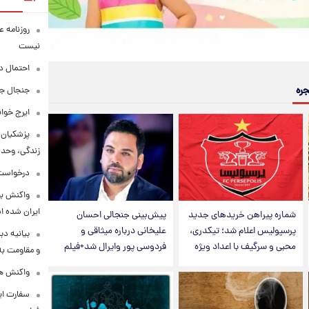
روزنامه ع
نیست
احتمال د
جره
جنجال جد
ایرج خوا
پزشکیان:
زندگی، وحد
درخواست 
واکنش بق
ایران شده 
شماره پیراهن خریدهای جدید
پیش‌بینی جنجالی احسان
پرسپولیس اعلام شد؛ تیکدری،
علیخانی درباره میثاقی و
بیانیه د
محبی و سرگیف با اعداد ویژه
فردوسی پور وایرال شد+فیلم
و مقاومت به 
واکنش همت
سفارت ایر