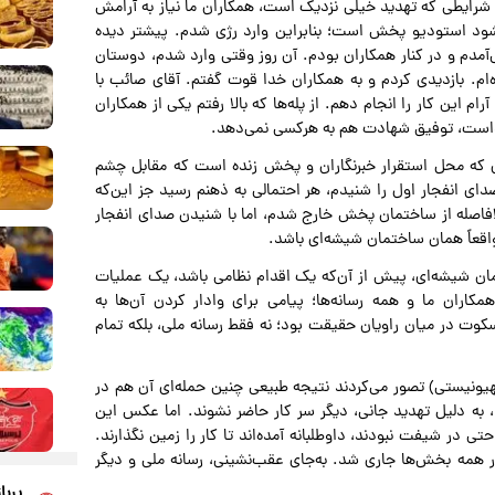
شرایطی که تهدید خیلی نزدیک است، همکاران ما نیاز به آرامش
شود استودیو پخش است؛ بنابراین وارد رژی شدم. پیشتر دیده
دم و در کنار همکاران بودم. آن روز وقتی وارد شدم، دوستان
م. بازدیدی کردم و به همکاران خدا قوت گفتم. آقای صائب با
 این کار را انجام دهم. از پله‌ها که بالا رفتم یکی از همکاران
خداست، توفیق شهادت هم به هرکسی نمی‌دهد.
ی که محل استقرار خبرنگاران و پخش زنده است که مقابل چشم
 صدای انفجار اول را شنیدم، هر احتمالی به ذهنم رسید جز این‌که
فاصله از ساختمان پخش خارج شدم، اما با شنیدن صدای انفجار
اقعاً همان ساختمان شیشه‌ای باشد.
ن شیشه‌ای، پیش از آن‌که یک اقدام نظامی باشد، یک عملیات
مکاران ما و همه رسانه‌ها؛ پیامی برای وادار کردن آن‌ها به
وت در میان راویان حقیقت بود؛ نه فقط رسانه ملی، بلکه تمام
صهیونیستی) تصور می‌کردند نتیجه طبیعی‌ چنین حمله‌ای آن هم در
 به دلیل تهدید جانی، دیگر سر کار حاضر نشوند. اما عکس این
 در شیفت نبودند، داوطلبانه آمده‌اند تا کار را زمین نگذارند.
 همه بخش‌ها جاری شد. به‌جای عقب‌نشینی، رسانه ملی و دیگر
پربا