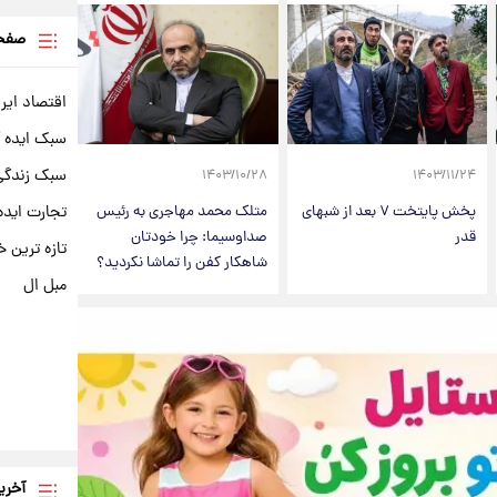
صفحه
اقتصاد ایر
سبک ایده 
سبک زندگی 
۱۴۰۳/۱۰/۲۸
۱۴۰۳/۱۱/۲۴
تجارت ایده
پخش پایتخت ۷ بعد از شبهای
متلک محمد مهاجری به رئیس
قدر
صداوسیما: چرا خودتان
تازه ترین خ
شاهکار کفن را تماشا نکردید؟
مبل ال
آخری