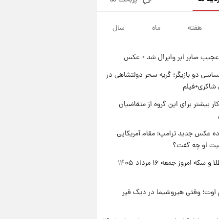
پربحث ها
جزئیات فعال‌سازی «کیف پول
ایران» اعلام شد+فیلم
هفته
ماه
سال
۱ روز پیش
تغییر تند قیمت محصولات
ایران‌خودرو و سایپا امروز پنجشنبه
عجیب صابر ابر وایرال شد + عکس
۱۵ مرداد ۱۴۰۵ +جدول
۱ روز پیش
قیمت طلا و سکه امروز پنجشنبه
اسی دو بازیگر؛ گریه سحر دولتشاهی در
۱۵ مرداد ۱۴۰۵
شاکری+فیلم
۱ روز پیش
کار بیشتر برای این گروه از متقاضیان
شارژ جدید کالابرگ برای سه
دهک؛ جزئیات اعلام شد
ه عکس جدید ترامپ؛ مقام آمریکایی
عیت او چه گفت؟
قیمت طلا و سکه امروز جمعه ۱۶ مرداد ۱۴۰۵
اوت؛ وقتی هیروشیما در دیگ قیر