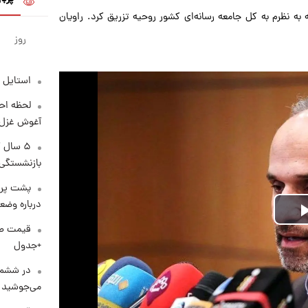
به نظرم به کل جامعه رسانه‌ای کشور روحیه تزریق کرد. راویان
روز
استایل 
لحظه احس
آغوش غزل 
۵ سال 
بازنشستگی
پشت پرد
درباره وض
Play
+جدول
Video
در ششم 
می‌جوشید