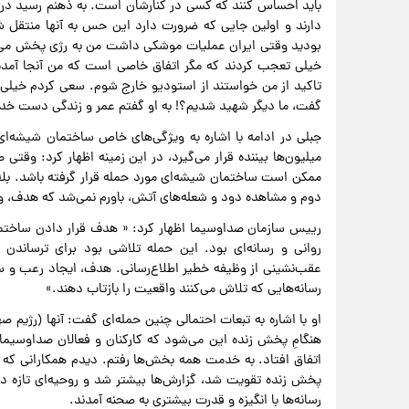
باید احساس کنند که کسی در کنارشان است. به ذهنم رسید در 
دارند و اولین جایی که ضرورت دارد این حس به آنها منتقل 
بودید وقتی ایران عملیات موشکی داشت من به رژی پخش می‌آم
خیلی تعجب کردند که مگر اتفاق خاصی است که من آنجا آمده‌ا
تاکید از من خواستند از استودیو خارج شوم. سعی کردم خیلی آرام
گفت، ما دیگر شهید شدیم؟! به او گفتم عمر و زندگی دست 
جبلی در ادامه با اشاره به ویژگی‌های خاص ساختمان شیشه‌ا
میلیون‌ها بیننده قرار می‌گیرد، در این زمینه اظهار کرد: وقتی
ممکن است ساختمان شیشه‌ای مورد حمله قرار گرفته باشد. بلا
دوم و مشاهده دود و شعله‌های آتش، باورم نمی‌شد که هدف، و
رییس سازمان صداوسیما اظهار کرد: « هدف قرار دادن ساختما
روانی و رسانه‌ای بود. این حمله تلاشی بود برای ترساندن ه
عقب‌نشینی از وظیفه خطیر اطلاع‌رسانی. هدف، ایجاد رعب و سک
رسانه‌هایی که تلاش می‌کنند واقعیت را بازتاب دهند.»
او با اشاره به تبعات احتمالی چنین حمله‌ای گفت: آنها (رژیم 
هنگامِ پخش زنده این می‌شود که کارکنان و فعالان صداوسیما،
اتفاق افتاد. به خدمت همه بخش‌ها رفتم. دیدم همکارانی که حتی
پخش زنده تقویت شد، گزارش‌ها بیشتر شد و روحیه‌ای تازه در
رسانه‌ها با انگیزه و قدرت بیشتری به صحنه آمدند.