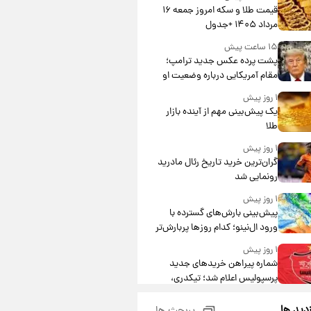
قیمت طلا و سکه امروز جمعه ۱۶
مرداد ۱۴۰۵ +جدول
۱۵ ساعت پیش
پشت پرده عکس جدید ترامپ؛
مقام آمریکایی درباره وضعیت او
چه گفت؟
۱ روز پیش
یک پیش‌بینی مهم از آینده بازار
طلا
۱ روز پیش
گران‌ترین خرید تاریخ رئال مادرید
رونمایی شد
۱ روز پیش
پیش‌بینی بارش‌های گسترده با
ورود ال‌نینو؛ کدام روزها پربارش‌تر
خواهند بود؟
۱ روز پیش
شماره پیراهن خریدهای جدید
پرسپولیس اعلام شد؛ تیکدری،
محبی و سرگیف با اعداد ویژه
۱ روز پیش
زدید ها