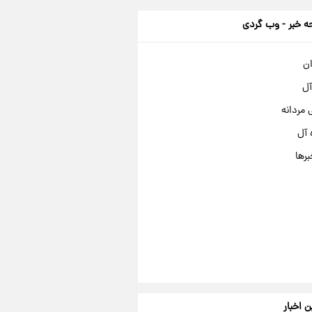
 خبر - وب گردی
ان
آل
مردانه
 آل
برها
ن اخبار