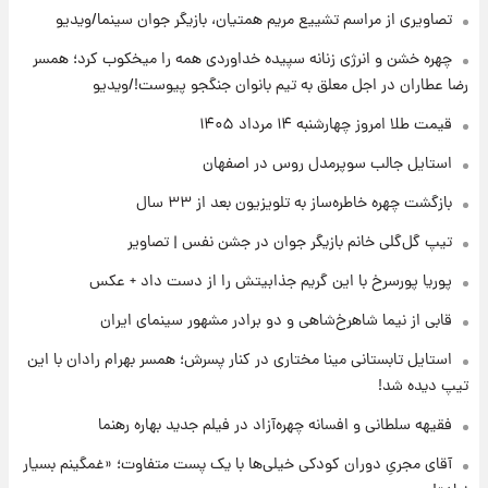
تصاویری از مراسم تشییع مریم همتیان، بازیگر جوان سینما/ویدیو
۱۴ ساعت پیش
رونالدو از گنجینه خودروهای لوکسش رونمایی
چهره خشن و انرژی زنانه سپیده خداوردی همه را میخکوب کرد؛ همسر
کرد
رضا عطاران در اجل معلق به تیم بانوان جنگجو پیوست!/ویدیو
۱۶ ساعت پیش
قیمت طلا امروز چهارشنبه ۱۴ مرداد ۱۴۰۵
قیمت دلار در بازار آزاد امروز چهارشنبه ۱۴ مرداد
استایل جالب سوپرمدل روس در اصفهان
۱۴۰۵/ نرخ‌ها ثابت ماند؟ +جدول
بازگشت چهره خاطره‌ساز به تلویزیون بعد از ۳۳ سال
۱۶ ساعت پیش
تیپ گل‌گلی خانم بازیگر جوان در جشن نفس | تصاویر
علی مطهری: اجرای کامل تفاهم‌نامه اسلام‌آباد،
پیروزی بزرگ‌تری برای ایران است
پوریا پورسرخ با این گریم جذابیتش را از دست داد + عکس
قابی از نیما شاهرخ‌شاهی و دو برادر مشهور سینمای ایران
۱۶ ساعت پیش
واکنش تند تاکر کارلسون به حمله آمریکا به
استایل تابستانی مینا مختاری در کنار پسرش؛ همسر بهرام رادان با این
مدرسه میناب؛ «باید سیلی محکمی به صورت
تیپ دیده شد!
ترامپ زد»
فقیهه سلطانی و افسانه چهره‌آزاد در فیلم جدید بهاره رهنما
۱۷ ساعت پیش
قیمت طلا و سکه امروز چهارشنبه ۱۴ مرداد
آقای مجریِ دوران کودکی خیلی‌ها با یک پست متفاوت؛ «غمگینم بسیار
۱۴۰۵/کاهش قیمت طلا و سکه