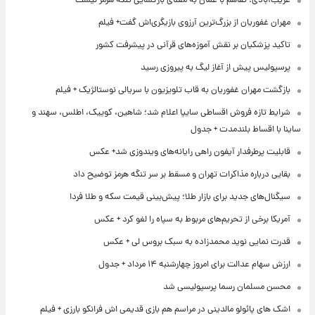
غریب‌آبادی: تفاهم با عمان به معنای بازگشایی تنگه هرمز نیست
مهران غفوریان از بزرگ‌ترین آرزوی بازیگری‌اش گفت+ فیلم
تاکید پزشکیان بر نقش آموزه‌های قرآنی در پیشرفت کشور
پرسپولیس پیش از آغاز لیگ به پیروزی رسید
بازگشت مهران غفوریان به قاب تلویزیون با سریالی نوستالژیک + فیلم
شرایط تازه فروش اقساطی سایپا اعلام شد؛ شاهین، کوییک، اطلس، سهند و
ساینا با اقساط بلندمدت + جدول
قابلیت پرطرفدار آیفون راهی رایانه‌های ویندوزی شد+ عکس
بقایی درباره مذاکرات تهران و مسقط بر سر تنگه هرمز توضیح داد
سیگنال‌های جدید برای بازار طلا؛ پیش‌بینی قیمت سکه و طلا فردا
آمریکا برخی از تحریم‌های مربوط به سپاه را لغو کرد + عکس
قدرت نمایی نوید محمدزاده به سبک بروس لی + عکس
ارزش سهام عدالت برای امروز چهارشنبه ۱۴ مرداد + جدول
محسن مسلمان رسما پرسپولیسی شد
اشک های پائولو مالدینی در مراسم هم بازی قدیمی اش فرانکو بارزی + فیلم