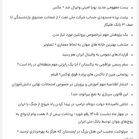
پست مفهومی جدید پویا امینی وایرال شد + عکس
پشت پرده‌ مسدودی حساب شرکت ملی نفت / از ضمانت صندوق بازنشستگی تا
صف ۳ بانک طلبکار
یک پژوهش مهم درخصوص پروتئین مورد نیاز بدن
منتخب بهترین خانه های جهان به لحاظ معماری + تصاویر
قراردادهای نجومی به والیبال ایران هم رسید
سفر رسمی عراقچی به پاکستان / آیا یک رایزنی مهم منطقه‌ای در راه است؟
رونمایی چین از تاکسی های پرنده فوق لوکس+ فیلم
انتشار اطلاعیه مهم آموزش و پرورش در خصوص امتحانات نهایی دانش‌آموزان
این قانون سربازی به نفع بیرانوند شد!
تلاش ناامیدانه‌ دولت دونالد ترامپ در پیدا کردن راه خروج از جنگ با ایران
در چهار ماه نخست ۱۴۰۵ رقم خورد؛ پرداخت بیش از ۸ همت وام ازدواج به
زوج‌های جوان توسط بانک ملی ایران
سرنوشت عجیب این هتل بزرگ در ارمنستان که هرگز به بهره‌برداری نرسید +