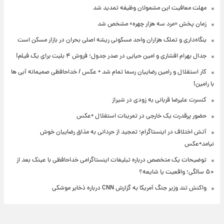
مهلت معافیت این مشمولان وظیفه تمدید شد
زمان پخش «مرد سه هزار چهره» مشخص شد
بنگاه‌داری و تملک هزاران واحد مسکونی ریشه اصلی بحران در بازار مسکن است
جدال بهرام افشاری و امین حیایی در صدر جدول؛ فروش ۴ بلیت برای یک فیلم!
کار استقلال و رامین رضاییان رسما تمام شد + عکس / خداحافظی صمیمانه آبی ها
با رامین!
کنسرت علیرضا قربانی به زودی در شیراز
حضور پرقدرت یک خارجی در تمرینات استقلال +عکس
آتش اختلاف در اینستاگرام؛ تمجید از حردانی به مذاق رضاییان خوش
نیامد+عکس
توضیحات یک متخصص درباره تبلیغات اینستاگرامی خداحافظی با عینک بعد از
۵۰ سالگی؛ واقعیت یا شایعه؟
واکنش تند وزیر جنگ آمریکا به گزارش CNN درباره ذخایر موشکی