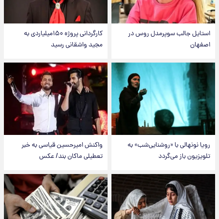
استایل جالب سوپرمدل روس در
کارگردانی پروژه ۱۵۰میلیاردی به
اصفهان
مجید واشقانی رسید
رویا نونهالی با «روشنایی‌شب» به
واکنش امیرحسین قیاسی به خبر
تلویزیون باز می‌گردد
تعطیلی ماکان بند/ عکس