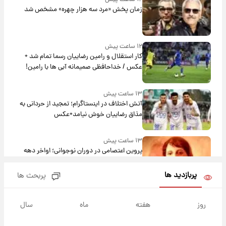
زمان پخش «مرد سه هزار چهره» مشخص شد
۱۲ ساعت پیش
کار استقلال و رامین رضاییان رسما تمام شد +
عکس / خداحافظی صمیمانه آبی ها با رامین!
۱۳ ساعت پیش
آتش اختلاف در اینستاگرام؛ تمجید از حردانی به
مذاق رضاییان خوش نیامد+عکس
۱۳ ساعت پیش
پروین اعتصامی در دوران نوجوانی؛ اواخر دهه
۱۲۹۰ شمسی
پربازدید ها
پربحث ها
۱۳ ساعت پیش
قدرت‌نمایی نظامی چین؛ بمب‌افکن حامل موشک
روز
هفته
ماه
سال
هسته‌ای در آسمان ظاهر شد