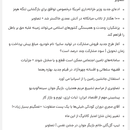
تصاویر
ادعای جدید وزیر خزانه‌داری آمریکا درخصوص توافق برای بازگشایی تنگه هرمز
۱۰۰ هکتار از تالاب میانکاله در آتش عمدی خاکستر شد + تصاویر
پزشکیان: وحدت و همبستگی کشورهای اسلامی می‌تواند زمینه غلبه حق بر باطل
را فراهم کند
آغاز طرح جدید فروش مشارکت در تولید سایپا؛ نام خودرو، مبلغ پیش پرداخت و
زمان تحویل | سود مشارکت چند درصد است؟
سامانه‌های تامین اجتماعی ممکن است قطع و یا مختل شوند + جزئیات
فقیهه سلطانی و افسانه چهره‌آزاد در فیلم جدید بهاره رهنما
استقلال جانشین رامین را از اسپانیا می آورد
تصاویری از مراسم تشییع مریم همتیان، بازیگر جوان سینما/ویدیو
پیشبینی مهم از اقتصاد ایران: ثبات ارزی، تورم و بازار کار
آقای مجریِ دوران کودکی خیلی‌ها با یک پست متفاوت؛ «غمگینم بسیار زیاد»!
تغییر زمان شارژ اعتبار کالابرگ از این ماه
تیپ گل‌گلی خانم بازیگر جوان در جشن نفس | تصاویر