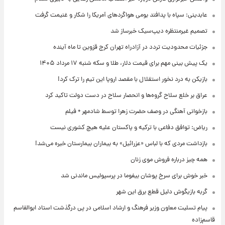
عابدینی: سپاه با پدافند بومی هواگردهای آمریکا را شکار و غنیمت گرفت
تصمیم غیرمنتظره دیپ‌سیک خبرساز شد
جزئیات محدودیت تردد در آزادراه تهران کرج قزوین تا ماه آینده
یک پیش ‌بینی مهم برای قیمت دلار، طلا و سکه شنبه ۱۷ مرداد ۱۴۰۵
بازیکن به درد نخور استقلال با مقصد اروپا این تیم را ترک کرد!
عراق بر خلع سلاح گروه‌ها و انحصار سلاح در دست دولت تاکید کرد
بازخوانی آهنگی در وصف حضرت زهرا توسط شادمهر + فیلم
ریاض: توافق دفاعی با ترکیه و پاکستان علیه هیچ کشوری نیست
بازداشت مردی که با لباس «عزرائیل» به بیماران بیمارستان خیره می‌شد!
همه چیز درباره فروش موی زنان
خبر خوش برای سرخ پوشان بیفوما در پرسپولیس ماندنی شد
گربه بازیگوش دلیل قطع برق این شهر
پیام تسلیت معاون وزیر فرهنگ و ارشاد اسلامی در پی درگذشت استاد ابوالقاسم
قاسم‌زاده