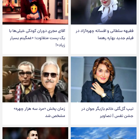
فقیهه سلطانی و افسانه چهره‌آزاد در
آقای مجریِ دوران کودکی خیلی‌ها با
فیلم جدید بهاره رهنما
یک پست متفاوت؛ «غمگینم بسیار
زیاد»!
تیپ گل‌گلی خانم بازیگر جوان در
زمان پخش «مرد سه هزار چهره»
جشن نفس | تصاویر
مشخص شد