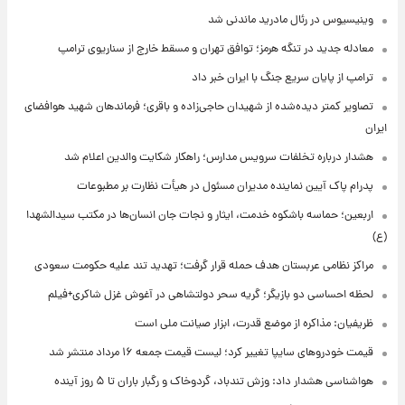
وینیسیوس در رئال مادرید ماندنی شد
معادله جدید در تنگه هرمز؛ توافق تهران و مسقط خارج از سناریوی ترامپ
ترامپ از پایان سریع جنگ با ایران خبر داد
تصاویر کمتر دیده‌شده از شهیدان حاجی‌زاده و باقری؛ فرماندهان شهید هوافضای
ایران
هشدار درباره تخلفات سرویس مدارس؛ راهکار شکایت والدین اعلام شد
پدرام پاک آیین نماینده مدیران مسئول در هیأت نظارت بر مطبوعات
اربعین؛ حماسه باشکوه خدمت، ایثار و نجات جان انسان‌ها در مکتب سیدالشهدا
(ع)
مراکز نظامی عربستان هدف حمله قرار گرفت؛ تهدید تند علیه حکومت سعودی
لحظه احساسی دو بازیگر؛ گریه سحر دولتشاهی در آغوش غزل شاکری+فیلم
ظریفیان: مذاکره از موضع قدرت، ابزار صیانت ملی است
قیمت خودروهای سایپا تغییر کرد؛ لیست قیمت جمعه ۱۶ مرداد منتشر شد
هواشناسی هشدار داد: وزش تندباد، گردوخاک و رگبار باران تا ۵ روز آینده