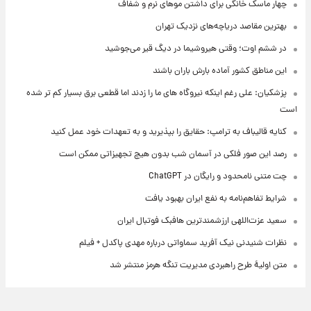
چهار ماسک خانگی برای داشتن موهای نرم و شفاف
بهترین مقاصد دریاچه‌های نزدیک تهران
در ششم اوت؛ وقتی هیروشیما در دیگ قیر می‌جوشید
این مناطق کشور آماده بارش باران باشند
پزشکیان: علی رغم اینکه نیروگاه های ما را زدند اما قطعی برق بسیار کم تر شده
است
کنایه قالیباف به ترامپ: حقایق را بپذیرید و به تعهدات خود عمل کنید
رصد این صور فلکی در آسمان شب بدون هیچ تجهیزاتی ممکن است
چت متنی نامحدود و رایگان در ChatGPT
شرایط تفاهم‌نامه به نفع ایران بهبود یافت
سعید عزت‌اللهی ارزشمندترین هافبک فوتبال ایران
نظرات شنیدنی نیک آفرید سماواتی درباره مهدی پاکدل + فیلم
متن اولیۀ طرح راهبردی مدیریت تنگه هرمز منتشر شد