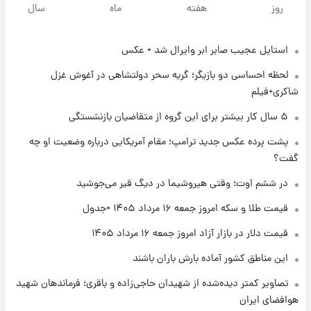
روز
هفته
ماه
سال
روزها پربارش‌تر خواهند بود؟
استایل عجیب صابر ابر وایرال شد + عکس
۱ روز پیش
شماره پیراهن خریدهای جدید پرسپولیس اعلام
لحظه احساسی دو بازیگر؛ گریه سحر دولتشاهی در آغوش غزل
شد؛ تیکدری، محبی و سرگیف با اعداد ویژه
شاکری+فیلم
۱ روز پیش
۵ سال کار بیشتر برای این گروه از متقاضیان بازنشستگی
جزئیات فعال‌سازی «کیف پول ایران» اعلام
پشت پرده عکس جدید ترامپ؛ مقام آمریکایی درباره وضعیت او چه
شد+فیلم
گفت؟
۱ روز پیش
در ششم اوت؛ وقتی هیروشیما در دیگ قیر می‌جوشید
تغییر تند قیمت محصولات ایران‌خودرو و سایپا
امروز پنجشنبه ۱۵ مرداد ۱۴۰۵ +جدول
قیمت طلا و سکه امروز جمعه ۱۶ مرداد ۱۴۰۵ +جدول
قیمت دلار در بازار آزاد امروز جمعه ۱۶ مرداد ۱۴۰۵
۱ روز پیش
این مناطق کشور آماده بارش باران باشند
قیمت طلا و سکه امروز پنجشنبه ۱۵ مرداد ۱۴۰۵
تصاویر کمتر دیده‌شده از شهیدان حاجی‌زاده و باقری؛ فرماندهان شهید
هوافضای ایران
۱ روز پیش