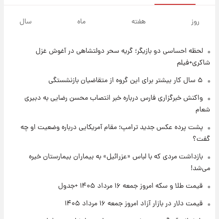
۱ روز پیش
پیش‌بینی بارش‌های گسترده با ورود ال‌نینو؛ کدام
روز
هفته
ماه
سال
روزها پربارش‌تر خواهند بود؟
لحظه احساسی دو بازیگر؛ گریه سحر دولتشاهی در آغوش غزل
۱ روز پیش
شماره پیراهن خریدهای جدید پرسپولیس اعلام
شاکری+فیلم
شد؛ تیکدری، محبی و سرگیف با اعداد ویژه
۵ سال کار بیشتر برای این گروه از متقاضیان بازنشستگی
۱ روز پیش
واکنش خبرگزاری فارس درباره خبر انتصاب محسن رضایی به دبیری
جزئیات فعال‌سازی «کیف پول ایران» اعلام
شعام
شد+فیلم
پشت پرده عکس جدید ترامپ؛ مقام آمریکایی درباره وضعیت او چه
گفت؟
۱ روز پیش
تغییر تند قیمت محصولات ایران‌خودرو و سایپا
بازداشت مردی که با لباس «عزرائیل» به بیماران بیمارستان خیره
امروز پنجشنبه ۱۵ مرداد ۱۴۰۵ +جدول
می‌شد!
قیمت طلا و سکه امروز جمعه ۱۶ مرداد ۱۴۰۵ +جدول
۱ روز پیش
قیمت طلا و سکه امروز پنجشنبه ۱۵ مرداد ۱۴۰۵
قیمت دلار در بازار آزاد امروز جمعه ۱۶ مرداد ۱۴۰۵