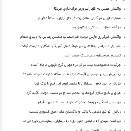
واکنش همتی به اظهارات وزیر خزانه‌داری آمریکا
سفارت ایران در کازان: ماموریت در حال پایان است! + فیلم
بازگشت مازیار لرستانی به تلویزیون
واکنش خبرگزاری فارس درباره خبر انتصاب محسن رضایی به دبیری شعام
عابدینی: سپاه با پدافند بومی هواگردهای آمریکا را شکار و غنیمت گرفت
تصمیم غیرمنتظره دیپ‌سیک خبرساز شد
جزئیات محدودیت تردد در آزادراه تهران کرج قزوین تا ماه آینده
یک پیش ‌بینی مهم برای قیمت دلار، طلا و سکه شنبه ۱۷ مرداد ۱۴۰۵
بازیکن به درد نخور استقلال با مقصد اروپا این تیم را ترک کرد!
عراق بر خلع سلاح گروه‌ها و انحصار سلاح در دست دولت تاکید کرد
بازخوانی آهنگی در وصف حضرت زهرا توسط شادمهر + فیلم
ریاض: توافق دفاعی با ترکیه و پاکستان علیه هیچ کشوری نیست
بازداشت مردی که با لباس «عزرائیل» به بیماران بیمارستان خیره می‌شد!
همه چیز درباره فروش موی زنان