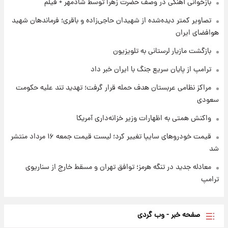
بازخوانی آهنگی در وصف حضرت زهرا توسط شادمهر + فیلم
۱ روز پیش
تصاویر کمتر دیده‌شده از شهیدان حاجی‌زاده و باقری؛ فرماندهان شهید
شارژ جدید کالابرگ برای سه دهک؛ جزئیات اعلام
هوافضای ایران
شد
بازگشت مازیار لرستانی به تلویزیون
ترامپ از پایان سریع جنگ با ایران خبر داد
مراکز نظامی عربستان هدف حمله قرار گرفت؛ تهدید تند علیه حکومت
سعودی
واکنش همتی به اظهارات وزیر خزانه‌داری آمریکا
قیمت خودروهای سایپا تغییر کرد؛ لیست قیمت جمعه ۱۶ مرداد منتشر
شد
معادله جدید در تنگه هرمز؛ توافق تهران و مسقط خارج از سناریوی
ترامپ
صفحه خبر - وب گردی