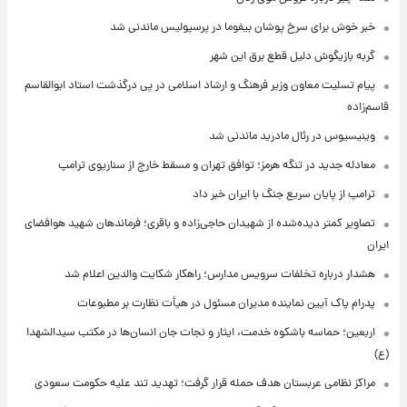
خبر خوش برای سرخ پوشان بیفوما در پرسپولیس ماندنی شد
گربه بازیگوش دلیل قطع برق این شهر
پیام تسلیت معاون وزیر فرهنگ و ارشاد اسلامی در پی درگذشت استاد ابوالقاسم
قاسم‌زاده
وینیسیوس در رئال مادرید ماندنی شد
معادله جدید در تنگه هرمز؛ توافق تهران و مسقط خارج از سناریوی ترامپ
ترامپ از پایان سریع جنگ با ایران خبر داد
تصاویر کمتر دیده‌شده از شهیدان حاجی‌زاده و باقری؛ فرماندهان شهید هوافضای
ایران
هشدار درباره تخلفات سرویس مدارس؛ راهکار شکایت والدین اعلام شد
پدرام پاک آیین نماینده مدیران مسئول در هیأت نظارت بر مطبوعات
اربعین؛ حماسه باشکوه خدمت، ایثار و نجات جان انسان‌ها در مکتب سیدالشهدا
(ع)
مراکز نظامی عربستان هدف حمله قرار گرفت؛ تهدید تند علیه حکومت سعودی