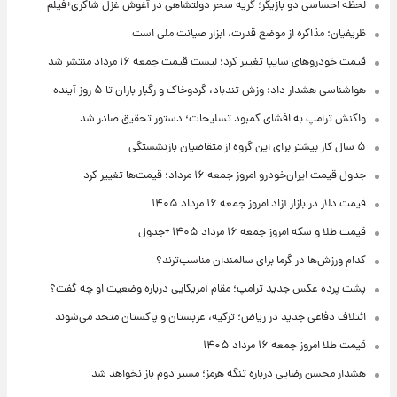
لحظه احساسی دو بازیگر؛ گریه سحر دولتشاهی در آغوش غزل شاکری+فیلم
ظریفیان: مذاکره از موضع قدرت، ابزار صیانت ملی است
قیمت خودروهای سایپا تغییر کرد؛ لیست قیمت جمعه ۱۶ مرداد منتشر شد
هواشناسی هشدار داد: وزش تندباد، گردوخاک و رگبار باران تا ۵ روز آینده
واکنش ترامپ به افشای کمبود تسلیحات؛ دستور تحقیق صادر شد
۵ سال کار بیشتر برای این گروه از متقاضیان بازنشستگی
جدول قیمت ایران‌خودرو امروز جمعه ۱۶ مرداد؛ قیمت‌ها تغییر کرد
قیمت دلار در بازار آزاد امروز جمعه ۱۶ مرداد ۱۴۰۵
قیمت طلا و سکه امروز جمعه ۱۶ مرداد ۱۴۰۵ +جدول
کدام ورزش‌ها در گرما برای سالمندان مناسب‌ترند؟
پشت پرده عکس جدید ترامپ؛ مقام آمریکایی درباره وضعیت او چه گفت؟
ائتلاف دفاعی جدید در ریاض؛ ترکیه، عربستان و پاکستان متحد می‌شوند
قیمت طلا امروز جمعه ۱۶ مرداد ۱۴۰۵
هشدار محسن رضایی درباره تنگه هرمز؛ مسیر دوم باز نخواهد شد