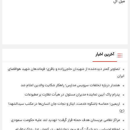
مبل ال
آخرین اخبار
تصاویر کمتر دیده‌شده از شهیدان حاجی‌زاده و باقری؛ فرماندهان شهید هوافضای
ایران
هشدار درباره تخلفات سرویس مدارس؛ راهکار شکایت والدین اعلام شد
پدرام پاک آیین نماینده مدیران مسئول در هیأت نظارت بر مطبوعات
اربعین؛ حماسه باشکوه خدمت، ایثار و نجات جان انسان‌ها در مکتب سیدالشهدا
(ع)
مراکز نظامی عربستان هدف حمله قرار گرفت؛ تهدید تند علیه حکومت سعودی
لحظه احساسی دو بازیگر؛ گریه سحر دولتشاهی در آغوش غزل شاکری+فیلم