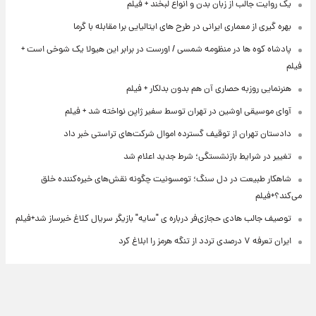
یک روایت جالب از زبان بدن و انواع لبخند + فیلم
بهره گیری از معماری ایرانی در طرح های ایتالیایی برا مقابله با گرما
پادشاه کوه ها در منظومه شمسی / اورست در برابر این هیولا یک شوخی است +
فیلم
هنرنمایی روزبه حصاری آن هم بدون بدلکار + فیلم
آوای موسیقی اوشین در تهران توسط سفیر ژاپن نواخته شد + فیلم
دادستان تهران از توقیف گسترده اموال شرکت‌های تراستی خبر داد
تغییر در شرایط بازنشستگی؛ شرط جدید اعلام شد
شاهکار طبیعت در دل سنگ؛ تومسونیت چگونه نقش‌های خیره‌کننده خلق
می‌کند؟+فیلم
توصیف جالب هادی حجازی‌فر درباره ی "سایه" بازیگر سریال کلاغ خبرساز شد+فیلم
ایران تعرفه ۷ درصدی تردد از تنگه هرمز را ابلاغ کرد