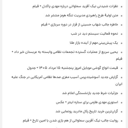
نظرات شنیدنی نیک آفرید سماواتی درباره مهدی پاکدل + فیلم
متن اولیۀ طرح راهبردی مدیریت تنگه هرمز منتشر شد
خاطره جالب شهاب حسینی از فرار در دوره سربازی + فیلم
نحوه فعالیت سیستم دید در شب
یک پیش‌بینی مهم از آینده بازار طلا
یحیی سریع از عملیات گسترده تجمعات نظامی وابسته به عربستان خبر داد +
فیلم
قیمت انواع گوشی موبایل امروز پنجشنبه ۱۵ مرداد ۱۴۰۵ + جدول
گزارش جدید آسوشیتدپرس آسیب مغزی صدها نظامی آمریکایی در جنگ علیه
ایران
جزئیات شرط جدید بازنشستگی اعلام شد
استوری مهدی طارمی برای ستاره اینتر + عکس
گران‌ترین خرید تاریخ رئال مادرید رونمایی شد
روایت جالب نیک آفرین سماواتی از هم بازی شدن با امین تارخ + فیلم