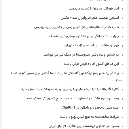
این خوراکی ها مغز را نجات می‌دهند
استایل عجیب صابر ابر وایرال شد + عکس
طلب حلالیت عالیشاه از هواداران پس از جدایی از پرسپولیس
چهار ماسک خانگی برای داشتن موهای نرم و شفاف
بهترین مقاصد دریاچه‌های نزدیک تهران
در ششم اوت؛ وقتی هیروشیما در دیگ قیر می‌جوشید
این مناطق کشور آماده بارش باران باشند
پزشکیان: علی رغم اینکه نیروگاه های ما را زدند اما قطعی برق بسیار کم تر شده
است
کنایه قالیباف به ترامپ: حقایق را بپذیرید و به تعهدات خود عمل کنید
رصد این صور فلکی در آسمان شب بدون هیچ تجهیزاتی ممکن است
چت متنی نامحدود و رایگان در ChatGPT
شرایط تفاهم‌نامه به نفع ایران بهبود یافت
سعید عزت‌اللهی ارزشمندترین هافبک فوتبال ایران