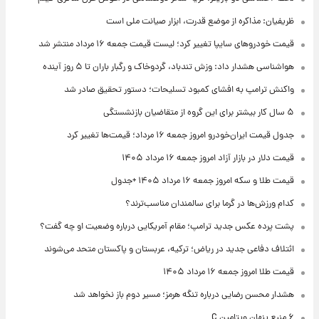
ظریفیان: مذاکره از موضع قدرت، ابزار صیانت ملی است
قیمت خودروهای سایپا تغییر کرد؛ لیست قیمت جمعه ۱۶ مرداد منتشر شد
هواشناسی هشدار داد: وزش تندباد، گردوخاک و رگبار باران تا ۵ روز آینده
واکنش ترامپ به افشای کمبود تسلیحات؛ دستور تحقیق صادر شد
۵ سال کار بیشتر برای این گروه از متقاضیان بازنشستگی
جدول قیمت ایران‌خودرو امروز جمعه ۱۶ مرداد؛ قیمت‌ها تغییر کرد
قیمت دلار در بازار آزاد امروز جمعه ۱۶ مرداد ۱۴۰۵
قیمت طلا و سکه امروز جمعه ۱۶ مرداد ۱۴۰۵ +جدول
کدام ورزش‌ها در گرما برای سالمندان مناسب‌ترند؟
پشت پرده عکس جدید ترامپ؛ مقام آمریکایی درباره وضعیت او چه گفت؟
ائتلاف دفاعی جدید در ریاض؛ ترکیه، عربستان و پاکستان متحد می‌شوند
قیمت طلا امروز جمعه ۱۶ مرداد ۱۴۰۵
هشدار محسن رضایی درباره تنگه هرمز؛ مسیر دوم باز نخواهد شد
۶ منبع پنهان ویتامین C