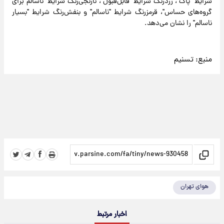
شرایط "پاک"، زردرنگ شرایط "قابل‌قبول"، نارنجی‌رنگ شرایط "ناسالم برای
گروه‌های حساس"، قرمزرنگ شرایط "ناسالم" و بنفش‌رنگ شرایط "بسیار
ناسالم" را نشان می‌دهد.
منبع:
تسنیم
هوای تهران
اخبار مرتبط