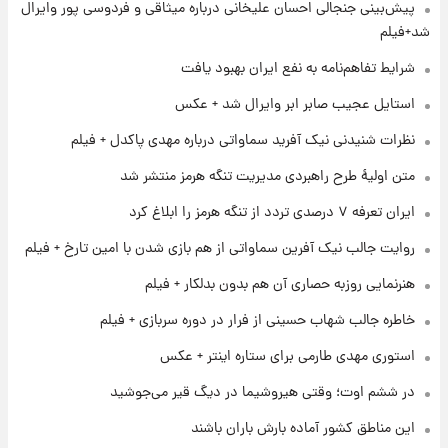
پیش‌بینی جنجالی احسان علیخانی درباره میثاقی و فردوسی پور وایرال
۱ روز پیش
تغییر تند قیمت محصولات ایران‌خودرو و سایپا
شد+فیلم
امروز پنجشنبه ۱۵ مرداد ۱۴۰۵ +جدول
شرایط تفاهم‌نامه به نفع ایران بهبود یافت
۱ روز پیش
استایل عجیب صابر ابر وایرال شد + عکس
قیمت طلا و سکه امروز پنجشنبه ۱۵ مرداد ۱۴۰۵
نظرات شنیدنی نیک آفرید سماواتی درباره مهدی پاکدل + فیلم
متن اولیۀ طرح راهبردی مدیریت تنگه هرمز منتشر شد
۱ روز پیش
ایران تعرفه ۷ درصدی تردد از تنگه هرمز را ابلاغ کرد
شارژ جدید کالابرگ برای سه دهک؛ جزئیات اعلام
شد
روایت جالب نیک آفرین سماواتی از هم بازی شدن با امین تارخ + فیلم
هنرنمایی روزبه حصاری آن هم بدون بدلکار + فیلم
۱ روز پیش
شرایط تازه فروش اقساطی سایپا اعلام شد؛
خاطره جالب شهاب حسینی از فرار در دوره سربازی + فیلم
شاهین، کوییک، اطلس، سهند و ساینا با اقساط
بلندمدت + جدول
استوری مهدی طارمی برای ستاره اینتر + عکس
۱ روز پیش
در ششم اوت؛ وقتی هیروشیما در دیگ قیر می‌جوشید
سیگنال‌های جدید برای بازار طلا؛ پیش‌بینی
قیمت سکه و طلا فردا
این مناطق کشور آماده بارش باران باشند