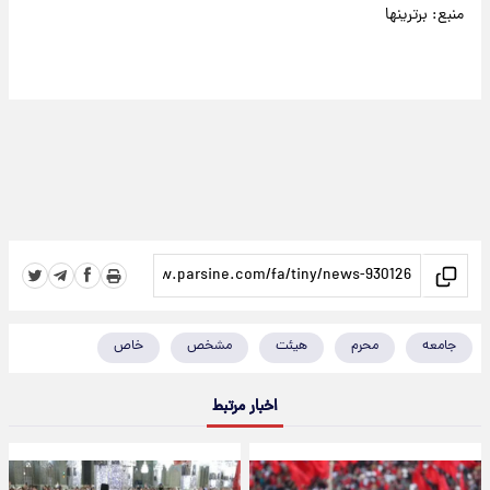
منبع: برترینها
جامعه
محرم
هیئت
مشخص
خاص
اخبار مرتبط