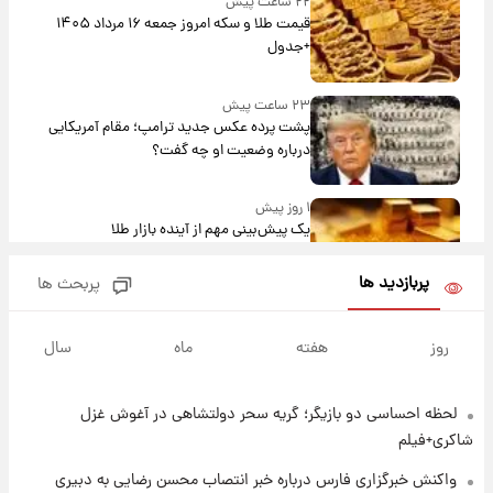
۲۲ ساعت پیش
قیمت طلا و سکه امروز جمعه ۱۶ مرداد ۱۴۰۵
+جدول
۲۳ ساعت پیش
پشت پرده عکس جدید ترامپ؛ مقام آمریکایی
درباره وضعیت او چه گفت؟
۱ روز پیش
یک پیش‌بینی مهم از آینده بازار طلا
پربازدید ها
پربحث ها
۱ روز پیش
گران‌ترین خرید تاریخ رئال مادرید رونمایی شد
روز
هفته
ماه
سال
لحظه احساسی دو بازیگر؛ گریه سحر دولتشاهی در آغوش غزل
۱ روز پیش
پیش‌بینی بارش‌های گسترده با ورود ال‌نینو؛ کدام
شاکری+فیلم
روزها پربارش‌تر خواهند بود؟
واکنش خبرگزاری فارس درباره خبر انتصاب محسن رضایی به دبیری