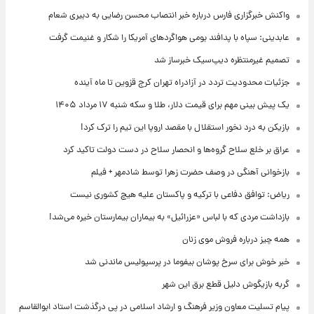
واکنش خبرگزاری فارس درباره خبر انتصاب محسن رضایی به دبیری شعام
عابدینی: سپاه با پدافند بومی هواگردهای آمریکا را شکار و غنیمت گرفت
تصمیم غیرمنتظره دیپ‌سیک خبرساز شد
جزئیات محدودیت تردد در آزادراه تهران کرج قزوین تا ماه آینده
یک پیش ‌بینی مهم برای قیمت دلار، طلا و سکه شنبه ۱۷ مرداد ۱۴۰۵
بازیکن به درد نخور استقلال با مقصد اروپا این تیم را ترک کرد!
عراق بر خلع سلاح گروه‌ها و انحصار سلاح در دست دولت تاکید کرد
بازخوانی آهنگی در وصف حضرت زهرا توسط شادمهر + فیلم
ریاض: توافق دفاعی با ترکیه و پاکستان علیه هیچ کشوری نیست
بازداشت مردی که با لباس «عزرائیل» به بیماران بیمارستان خیره می‌شد!
همه چیز درباره فروش موی زنان
خبر خوش برای سرخ پوشان بیفوما در پرسپولیس ماندنی شد
گربه بازیگوش دلیل قطع برق این شهر
پیام تسلیت معاون وزیر فرهنگ و ارشاد اسلامی در پی درگذشت استاد ابوالقاسم