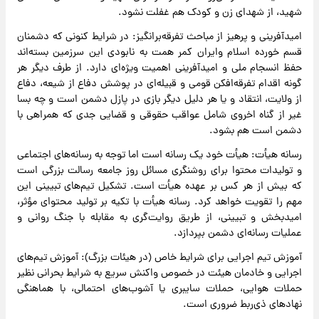
شهید، از شهدای زن و کودک هم غفلت نشود.
امیدآفرینی و پرهیز از مباحث تفرقه‌برانگیز: در شرایط کنونی که دشمنان
قسم خورده اسلام وایران کمر همت به نابودی این سرزمین بسته‌اند
حفظ انسجام ملی و امیدآفرینی اهمیت ویژه‌ای دارد. از طرف دیگر هر
گونه اقدام تفرقه‌افکن قومی و قبیله‌ای در پوشش دفاع از شیعه، دفاع
از ولایت، انتقاد و یا هر دلیل دیگر بازی در پازل دشمن است و چه بسا
غیر از گناه اخروی شامل عواقب حقوقی و قضایی جدی که همراهی با
دشمن است هم بشود.
رسانه هیأت: هیأت خود یک رسانه است اما توجه به رسانه‌های اجتماعی
و تولیدات محتوا برای روشنگری مسائل روز جامعه رسالت بزرگی است
که بیش از هر کس بر عهده هیأت است. تشکیل تیم‌های تبیینی این
مهم را تقویت خواهد کرد. رسانه هیأت با تکیه بر تولید محتوای مؤثر،
امیدبخش و تبیینی، از طریق روایت‌گری به مقابله با جنگ روانی و
عملیات رسانه‌ای دشمن بپردازد.
آموزش تیم اجرایی برای شرایط خاص (در هیئات بزرگ): آموزش تیم‌های
اجرایی و خادمان هیئت در خصوص واکنش سریع به شرایط بحرانی نظیر
حملات هوایی، حملات سایبری یا آشوب‌های احتمالی، با هماهنگی
نهادهای ذی‌ربط ضروری است.