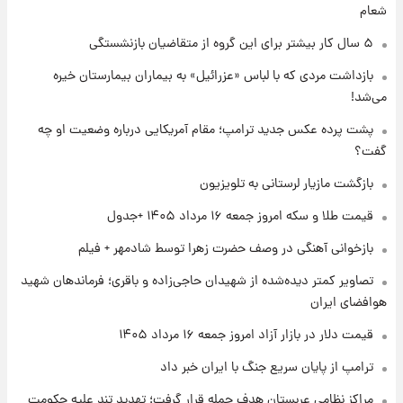
شعام
۱ روز پیش
شماره پیراهن خریدهای جدید پرسپولیس اعلام
۵ سال کار بیشتر برای این گروه از متقاضیان بازنشستگی
شد؛ تیکدری، محبی و سرگیف با اعداد ویژه
بازداشت مردی که با لباس «عزرائیل» به بیماران بیمارستان خیره
می‌شد!
۱ روز پیش
جزئیات فعال‌سازی «کیف پول ایران» اعلام
پشت پرده عکس جدید ترامپ؛ مقام آمریکایی درباره وضعیت او چه
شد+فیلم
گفت؟
بازگشت مازیار لرستانی به تلویزیون
۱ روز پیش
تغییر تند قیمت محصولات ایران‌خودرو و سایپا
قیمت طلا و سکه امروز جمعه ۱۶ مرداد ۱۴۰۵ +جدول
امروز پنجشنبه ۱۵ مرداد ۱۴۰۵ +جدول
بازخوانی آهنگی در وصف حضرت زهرا توسط شادمهر + فیلم
۱ روز پیش
تصاویر کمتر دیده‌شده از شهیدان حاجی‌زاده و باقری؛ فرماندهان شهید
قیمت طلا و سکه امروز پنجشنبه ۱۵ مرداد ۱۴۰۵
هوافضای ایران
قیمت دلار در بازار آزاد امروز جمعه ۱۶ مرداد ۱۴۰۵
ترامپ از پایان سریع جنگ با ایران خبر داد
مراکز نظامی عربستان هدف حمله قرار گرفت؛ تهدید تند علیه حکومت