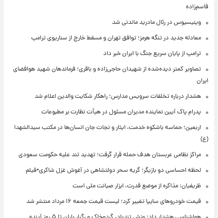
قاسم‌زاده
وینیسیوس در رئال مادرید ماندنی شد
معادله جدید در تنگه هرمز؛ توافق تهران و مسقط خارج از سناریوی ترامپ
ترامپ از پایان سریع جنگ با ایران خبر داد
تصاویر کمتر دیده‌شده از شهیدان حاجی‌زاده و باقری؛ فرماندهان شهید هوافضای
ایران
هشدار درباره تخلفات سرویس مدارس؛ راهکار شکایت والدین اعلام شد
پدرام پاک آیین نماینده مدیران مسئول در هیأت نظارت بر مطبوعات
اربعین؛ حماسه باشکوه خدمت، ایثار و نجات جان انسان‌ها در مکتب سیدالشهدا
(ع)
مراکز نظامی عربستان هدف حمله قرار گرفت؛ تهدید تند علیه حکومت سعودی
لحظه احساسی دو بازیگر؛ گریه سحر دولتشاهی در آغوش غزل شاکری+فیلم
ظریفیان: مذاکره از موضع قدرت، ابزار صیانت ملی است
قیمت خودروهای سایپا تغییر کرد؛ لیست قیمت جمعه ۱۶ مرداد منتشر شد
هواشناسی هشدار داد: وزش تندباد، گردوخاک و رگبار باران تا ۵ روز آینده