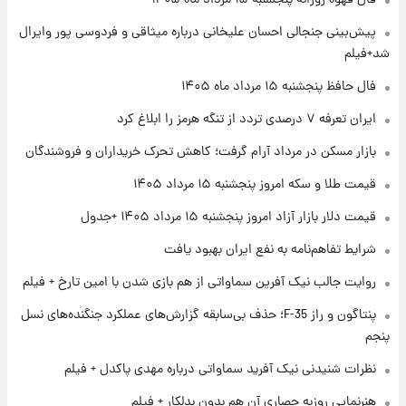
فال قهوه روزانه پنجشنبه ۱۵ مرداد ماه ۱۴۰۵
پیش‌بینی جنجالی احسان علیخانی درباره میثاقی و فردوسی پور وایرال
۱ روز پیش
شد+فیلم
فال روزانه واقعی پنجشنبه ۱۵ مرداد ۱۴۰۵
فال حافظ پنجشنبه ۱۵ مرداد ماه ۱۴۰۵
ایران تعرفه ۷ درصدی تردد از تنگه هرمز را ابلاغ کرد
۱ روز پیش
بازار مسکن در مرداد آرام گرفت؛ کاهش تحرک خریداران و فروشندگان
ارزش سهام عدالت برای امروز چهارشنبه ۱۴ مرداد
+ جدول
قیمت طلا و سکه امروز پنجشنبه ۱۵ مرداد ۱۴۰۵
قیمت دلار بازار آزاد امروز پنجشنبه ۱۵ مرداد ۱۴۰۵ +جدول
۱ روز پیش
آغاز طرح جدید فروش مشارکت در تولید سایپا؛
شرایط تفاهم‌نامه به نفع ایران بهبود یافت
نام خودرو، مبلغ پیش پرداخت و زمان تحویل |
سود مشارکت چند درصد است؟
روایت جالب نیک آفرین سماواتی از هم بازی شدن با امین تارخ + فیلم
پنتاگون و راز F-35؛ حذف بی‌سابقه گزارش‌های عملکرد جنگنده‌های نسل
پنجم
نظرات شنیدنی نیک آفرید سماواتی درباره مهدی پاکدل + فیلم
هنرنمایی روزبه حصاری آن هم بدون بدلکار + فیلم