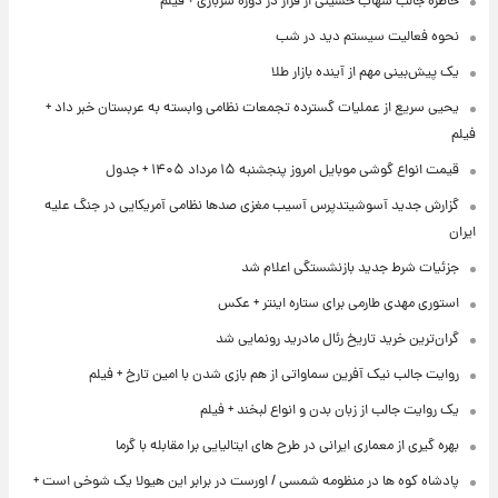
خاطره جالب شهاب حسینی از فرار در دوره سربازی + فیلم
نحوه فعالیت سیستم دید در شب
یک پیش‌بینی مهم از آینده بازار طلا
یحیی سریع از عملیات گسترده تجمعات نظامی وابسته به عربستان خبر داد +
فیلم
قیمت انواع گوشی موبایل امروز پنجشنبه ۱۵ مرداد ۱۴۰۵ + جدول
گزارش جدید آسوشیتدپرس آسیب مغزی صدها نظامی آمریکایی در جنگ علیه
ایران
جزئیات شرط جدید بازنشستگی اعلام شد
استوری مهدی طارمی برای ستاره اینتر + عکس
گران‌ترین خرید تاریخ رئال مادرید رونمایی شد
روایت جالب نیک آفرین سماواتی از هم بازی شدن با امین تارخ + فیلم
یک روایت جالب از زبان بدن و انواع لبخند + فیلم
بهره گیری از معماری ایرانی در طرح های ایتالیایی برا مقابله با گرما
پادشاه کوه ها در منظومه شمسی / اورست در برابر این هیولا یک شوخی است +