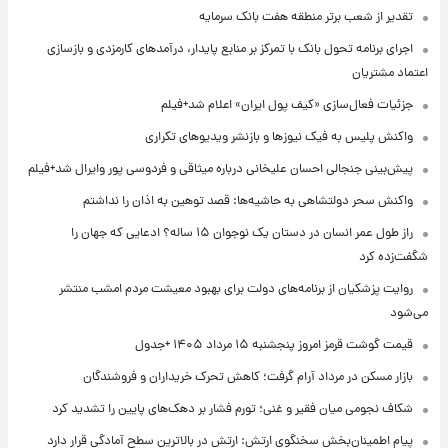
تقدیر از شعب برتر منطقه هفت بانک سرمایه
اجرای برنامه تحول بانک با تمرکز بر منابع پایدار، درآمدهای کارمزدی و بازسازی
اعتماد مشتریان
جزئیات فعال‌سازی «کیف پول ایران» اعلام شد+فیلم
واکنش پلیس به فیک نیوزها و بازنشر ویدیوهای تکراری
پیش‌بینی جنجالی احسان علیخانی درباره میثاقی و فردوسی پور وایرال شد+فیلم
واکنش سحر دولتشاهی به حاشیه‌ها: قصد توهین به اذان را نداشتم
راز طول عمر انسان در دستان یک نوجوان ۱۵ ساله؟ ادعایی که جهان را
شگفت‌زده کرد
روایت پزشکیان از برنامه‌های دولت برای بهبود معیشت مردم امشب منتشر
می‌شود
قیمت گوشت قرمز امروز پنجشنبه ۱۵ مرداد ۱۴۰۵ +جدول
بازار مسکن در مرداد آرام گرفت؛ کاهش تحرک خریداران و فروشندگان
شکاف نجومی میان فقیر و غنی؛ تورم فشار بر دهک‌های پایین را تشدید کرد
پیام اطمینان‌بخش سخنگوی ارتش: ارتش در بالاترین سطح آمادگی قرار دارد