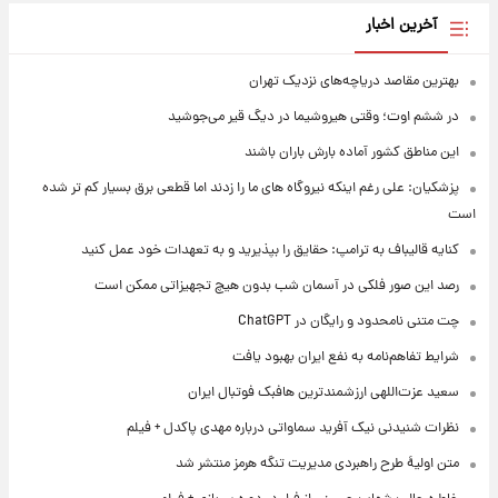
آخرین اخبار
بهترین مقاصد دریاچه‌های نزدیک تهران
در ششم اوت؛ وقتی هیروشیما در دیگ قیر می‌جوشید
این مناطق کشور آماده بارش باران باشند
پزشکیان: علی رغم اینکه نیروگاه های ما را زدند اما قطعی برق بسیار کم تر شده
است
کنایه قالیباف به ترامپ: حقایق را بپذیرید و به تعهدات خود عمل کنید
رصد این صور فلکی در آسمان شب بدون هیچ تجهیزاتی ممکن است
چت متنی نامحدود و رایگان در ChatGPT
شرایط تفاهم‌نامه به نفع ایران بهبود یافت
سعید عزت‌اللهی ارزشمندترین هافبک فوتبال ایران
نظرات شنیدنی نیک آفرید سماواتی درباره مهدی پاکدل + فیلم
متن اولیۀ طرح راهبردی مدیریت تنگه هرمز منتشر شد