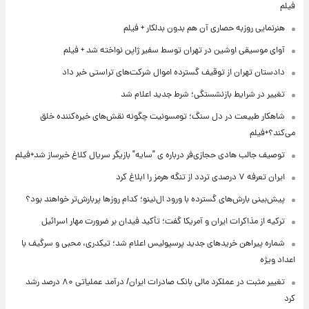
فیلم
هنرنمایی روزبه حصاری آن هم بدون بدلکار + فیلم
آوای موسیقی اوشین در تهران توسط سفیر ژاپن نواخته شد + فیلم
دادستان تهران از توقیف گسترده اموال شرکت‌های تراستی خبر داد
تغییر در شرایط بازنشستگی؛ شرط جدید اعلام شد
شاهکار طبیعت در دل سنگ؛ تومسونیت چگونه نقش‌های خیره‌کننده خلق
می‌کند؟+فیلم
توصیف جالب هادی حجازی‌فر درباره ی "سایه" بازیگر سریال کلاغ خبرساز شد+فیلم
ایران تعرفه ۷ درصدی تردد از تنگه هرمز را ابلاغ کرد
پیش‌بینی بارش‌های گسترده با ورود ال‌نینو؛ کدام روزها پربارش‌تر خواهند بود؟
ترکیه از مذاکرات ایران و آمریکا گفت؛ تأکید فیدان بر ضرورت مهار اسرائیل
شماره پیراهن خریدهای جدید پرسپولیس اعلام شد؛ تیکدری، محبی و سرگیف با
اعداد ویژه
تغییر مثبت در عملکرد مالی بانک صادرات ایران/ درآمد عملیاتی ۸۰ درصد رشد
کرد