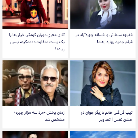
فقیهه سلطانی و افسانه چهره‌آزاد در
آقای مجریِ دوران کودکی خیلی‌ها با
فیلم جدید بهاره رهنما
یک پست متفاوت؛ «غمگینم بسیار
زیاد»!
تیپ گل‌گلی خانم بازیگر جوان در
زمان پخش «مرد سه هزار چهره»
جشن نفس | تصاویر
مشخص شد