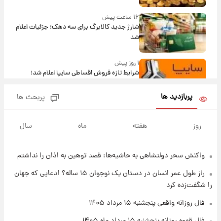
۱۶ ساعت پیش
شارژ جدید کالابرگ برای سه دهک؛ جزئیات اعلام
شد
۱ روز پیش
شرایط تازه فروش اقساطی سایپا اعلام شد؛
شاهین، کوییک، اطلس، سهند و ساینا با اقساط
بلندمدت + جدول
پربازدید ها
پربحث ها
۱ روز پیش
سیگنال‌های جدید برای بازار طلا؛ پیش‌بینی
روز
هفته
ماه
سال
قیمت سکه و طلا فردا
واکنش سحر دولتشاهی به حاشیه‌ها: قصد توهین به اذان را نداشتم
۲۲ ساعت پیش
فال حافظ پنجشنبه ۱۵ مرداد ماه ۱۴۰۵
راز طول عمر انسان در دستان یک نوجوان ۱۵ ساله؟ ادعایی که جهان
را شگفت‌زده کرد
۲۳ ساعت پیش
فال روزانه واقعی پنجشنبه ۱۵ مرداد ۱۴۰۵
فال قهوه روزانه پنجشنبه ۱۵ مرداد ماه ۱۴۰۵