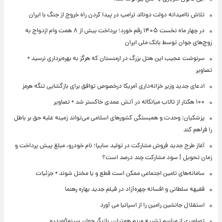
تلاش ناامیدانه‌ دولت دونالد ترامپ در پیدا کردن راه خروج از جنگ با ایران
در چهار ماه نخست ۱۴۰۵ رقم خورد؛ پرداخت بیش از ۸ همت وام ازدواج به
زوج‌های جوان توسط بانک ملی ایران
سرنوشت عجیب این هتل بزرگ در ارمنستان که هرگز به بهره‌برداری نرسید +
تصاویر
ادعای جدید وزیر خزانه‌داری آمریکا درخصوص توافق برای بازگشایی تنگه هرمز
۱۰۰ هکتار از تالاب میانکاله در آتش عمدی خاکستر شد + تصاویر
پزشکیان: وحدت و همبستگی کشورهای اسلامی می‌تواند زمینه غلبه حق بر باطل
را فراهم کند
آغاز طرح جدید فروش مشارکت در تولید سایپا؛ نام خودرو، مبلغ پیش پرداخت و
زمان تحویل | سود مشارکت چند درصد است؟
سامانه‌های تامین اجتماعی ممکن است قطع و یا مختل شوند + جزئیات
فقیهه سلطانی و افسانه چهره‌آزاد در فیلم جدید بهاره رهنما
استقلال جانشین رامین را از اسپانیا می آورد
تصاویری از مراسم تشییع مریم همتیان، بازیگر جوان سینما/ویدیو