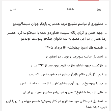
۱۶ ساعت پیش
قدرت‌نمایی نظامی چین؛ بمب‌افکن حامل موشک
روز
هفته
ماه
سال
هسته‌ای در آسمان ظاهر شد
تصاویری از مراسم تشییع مریم همتیان، بازیگر جوان سینما/ویدیو
۱۷ ساعت پیش
رونالدو از گنجینه خودروهای لوکسش رونمایی
چهره خشن و انرژی زنانه سپیده خداوردی همه را میخکوب کرد؛ همسر
کرد
رضا عطاران در اجل معلق به تیم بانوان جنگجو پیوست!/ویدیو
۱۸ ساعت پیش
قیمت طلا امروز چهارشنبه ۱۴ مرداد ۱۴۰۵
قیمت دلار در بازار آزاد امروز چهارشنبه ۱۴ مرداد
استایل جالب سوپرمدل روس در اصفهان
۱۴۰۵/ نرخ‌ها ثابت ماند؟ +جدول
بازگشت چهره خاطره‌ساز به تلویزیون بعد از ۳۳ سال
۱۸ ساعت پیش
تیپ گل‌گلی خانم بازیگر جوان در جشن نفس | تصاویر
علی مطهری: اجرای کامل تفاهم‌نامه اسلام‌آباد،
پیروزی بزرگ‌تری برای ایران است
پوریا پورسرخ با این گریم جذابیتش را از دست داد + عکس
قابی از نیما شاهرخ‌شاهی و دو برادر مشهور سینمای ایران
۱۹ ساعت پیش
واکنش تند تاکر کارلسون به حمله آمریکا به
استایل تابستانی مینا مختاری در کنار پسرش؛ همسر بهرام رادان با این
مدرسه میناب؛ «باید سیلی محکمی به صورت
تیپ دیده شد!
ترامپ زد»