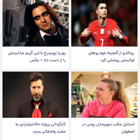
رونالدو از گنجینه خودروهای
پوریا پورسرخ با این گریم جذابیتش
لوکسش رونمایی کرد
را از دست داد + عکس
استایل جالب سوپرمدل روس در
کارگردانی پروژه ۱۵۰میلیاردی به
اصفهان
مجید واشقانی رسید