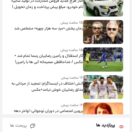
آغاز طرح جدید فروش مشارکت در تولید سایپا؛
نام خودرو، مبلغ پیش پرداخت و زمان تحویل |
سود مشارکت چند درصد است؟
۱۵ ساعت پیش
زمان پخش «مرد سه هزار چهره» مشخص شد
۱۵ ساعت پیش
کار استقلال و رامین رضاییان رسما تمام شد +
عکس / خداحافظی صمیمانه آبی ها با رامین!
۱۶ ساعت پیش
آتش اختلاف در اینستاگرام؛ تمجید از حردانی به
مذاق رضاییان خوش نیامد+عکس
۱۶ ساعت پیش
پروین اعتصامی در دوران نوجوانی؛ اواخر دهه
۱۲۹۰ شمسی
پربازدید ها
پربحث ها