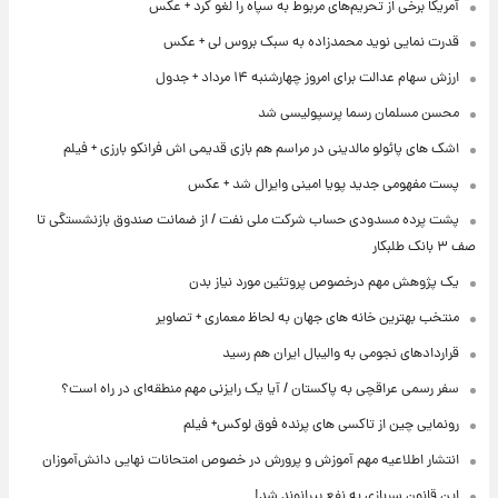
آمریکا برخی از تحریم‌های مربوط به سپاه را لغو کرد + عکس
قدرت نمایی نوید محمدزاده به سبک بروس لی + عکس
ارزش سهام عدالت برای امروز چهارشنبه ۱۴ مرداد + جدول
محسن مسلمان رسما پرسپولیسی شد
اشک های پائولو مالدینی در مراسم هم بازی قدیمی اش فرانکو بارزی + فیلم
پست مفهومی جدید پویا امینی وایرال شد + عکس
پشت پرده‌ مسدودی حساب شرکت ملی نفت / از ضمانت صندوق بازنشستگی تا
صف ۳ بانک طلبکار
یک پژوهش مهم درخصوص پروتئین مورد نیاز بدن
منتخب بهترین خانه های جهان به لحاظ معماری + تصاویر
قراردادهای نجومی به والیبال ایران هم رسید
سفر رسمی عراقچی به پاکستان / آیا یک رایزنی مهم منطقه‌ای در راه است؟
رونمایی چین از تاکسی های پرنده فوق لوکس+ فیلم
انتشار اطلاعیه مهم آموزش و پرورش در خصوص امتحانات نهایی دانش‌آموزان
این قانون سربازی به نفع بیرانوند شد!