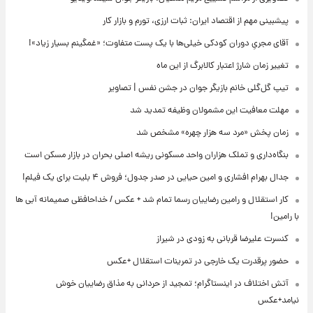
پیشبینی مهم از اقتصاد ایران: ثبات ارزی، تورم و بازار کار
آقای مجریِ دوران کودکی خیلی‌ها با یک پست متفاوت؛ «غمگینم بسیار زیاد»!
تغییر زمان شارژ اعتبار کالابرگ از این ماه
تیپ گل‌گلی خانم بازیگر جوان در جشن نفس | تصاویر
مهلت معافیت این مشمولان وظیفه تمدید شد
زمان پخش «مرد سه هزار چهره» مشخص شد
بنگاه‌داری و تملک هزاران واحد مسکونی ریشه اصلی بحران در بازار مسکن است
جدال بهرام افشاری و امین حیایی در صدر جدول؛ فروش ۴ بلیت برای یک فیلم!
کار استقلال و رامین رضاییان رسما تمام شد + عکس / خداحافظی صمیمانه آبی ها
با رامین!
کنسرت علیرضا قربانی به زودی در شیراز
حضور پرقدرت یک خارجی در تمرینات استقلال +عکس
آتش اختلاف در اینستاگرام؛ تمجید از حردانی به مذاق رضاییان خوش
نیامد+عکس