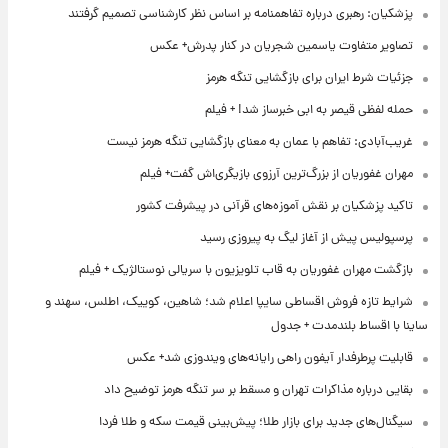
پزشکیان: رهبری درباره تفاهمنامه بر اساس نظر کارشناسی تصمیم گرفتند
تصاویر متفاوت یاسمین شجریان در کنار پدرش+ عکس
جزئیات شرط ایران برای بازگشایی تنگه هرمز
حمله لفظی قیصر به ابی خبرساز شد! + فیلم
غریب‌آبادی: تفاهم با عمان به معنای بازگشایی تنگه هرمز نیست
مهران غفوریان از بزرگ‌ترین آرزوی بازیگری‌اش گفت+ فیلم
تاکید پزشکیان بر نقش آموزه‌های قرآنی در پیشرفت کشور
پرسپولیس پیش از آغاز لیگ به پیروزی رسید
بازگشت مهران غفوریان به قاب تلویزیون با سریالی نوستالژیک + فیلم
شرایط تازه فروش اقساطی سایپا اعلام شد؛ شاهین، کوییک، اطلس، سهند و
ساینا با اقساط بلندمدت + جدول
قابلیت پرطرفدار آیفون راهی رایانه‌های ویندوزی شد+ عکس
بقایی درباره مذاکرات تهران و مسقط بر سر تنگه هرمز توضیح داد
سیگنال‌های جدید برای بازار طلا؛ پیش‌بینی قیمت سکه و طلا فردا