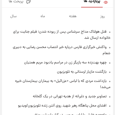
پربازدید ها
پربحث ها
۶ ساعت پیش
با قدرتمندترین و بادوام ترین تانک جهان آشنا
روز
هفته
ماه
سال
شوید+ فیلم
قتل هولناک مداح سرشناس پس از ربوده شدن؛ فیلم جنایت برای
۷ ساعت پیش
قیمت طلا ۱۸عیار امروز شنبه ۱۷ مرداد ۱۴۰۵
خانواده ارسال شد
+جدول
واکنش خبرگزاری فارس درباره خبر انتصاب محسن رضایی به دبیری
شعام
۷ ساعت پیش
قیمت محصولات ایران‌خودرو و سایپا امروز شنبه
چهره بهت‌زده سه بازیگر زن در مراسم یادبود مریم همتیان
۱۷ مرداد ۱۴۰۵
بازگشت مازیار لرستانی به تلویزیون
۲۱ ساعت پیش
بازداشت مردی که با لباس «عزرائیل» به بیماران بیمارستان خیره
یک پیش ‌بینی مهم برای قیمت دلار، طلا و سکه
می‌شد!
شنبه ۱۷ مرداد ۱۴۰۵
تصاویر جدید و دلبرانه از هدیه تهرانی در یک گلخانه
۲۱ ساعت پیش
افشای محل پناهگاه‌ رهبر شهید روی آنتن زنده تلویزیون/ویدیو
بازیکن به درد نخور استقلال با مقصد اروپا این
تیم را ترک کرد!
ماه‌چهره خلیلی با لباس عروس در کنار پارسا پیروزفر