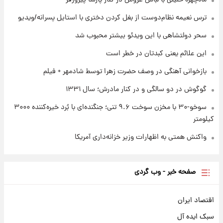
ترس نعیمه نظام‌دوست از بغل کردن دختری با استایل پسرانه/ویدیو
۱ روز پیش
تصاویر کمتر دیده‌شده از شهیدان حاجی‌زاده و
سحر دولتشاهی با این ویدئو بیشتر محبوب شد
باقری؛ فرماندهان شهید هوافضای ایران
این علائم یعنی کبدتان در خطر است
بازخوانی آهنگی در وصف حضرت زهرا توسط شادمهر + فیلم
گوگوش در دو سالگی و در کنار مادرش؛ سال ۱۳۳۱
سوخو-۳۰ با مخزن سوخت ۹.۶ تنی؛ جنگنده‌ای با بُرد خیره‌کننده ۳۰۰۰
کیلومتر
واکنش همتی به اظهارات وزیر خزانه‌داری آمریکا
صفحه خبر - وب گردی
اقتصاد ایران
سبک ایده آل