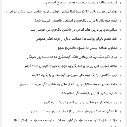
قاب عاشقانه و پست متفاوت همسر شاهرخ استخری!
رونمایی خودرو IM LS۹ توسط نیکا موتور ، لوکس ترین شاسی بلند EREV در ایران
الهام پاوه‌نژاد با ورزش لاکچری و استایل خاصش خبرساز شد!
سلفی‌های پی‌درپی هلیا امامی در ماشین لاکچری‌اش خبرساز شد!
خط مقدم نابرابر روایت‌ها؛ مصائب دفاع از حریم افکار عمومی
تصاویر عمامه بستن به شیوه خاتمی/ویدیو
پیام دکتر بیگدلی، مدیرعامل بانک گردشگری به مناسبت روز خبرنگار
ترفند عجیب این زن برای ماهیگیری، موجب حیرت کاربران شد+ فیلم
این سکانس نزدیک بود جان سیروس گرجستانی را بگیرد + فیلم
خانه مجلل محمد صلاح، جایی که او مثل پادشاه زندگی می‌کند | تصاویر
شرایط جدید قانون بازنشستگی اعلام شد
پیام پزشکیان در سالروز بمباران اتمی آمریکا علیه ژاپن
افشاگری هولناک بهنوش بختیاری از تجارت موی اجساد + عکس
جزئیات تازه از ترمیم دستمزد کارگران / مذاکرات ترمیم دستمزد چه زمانی آغاز