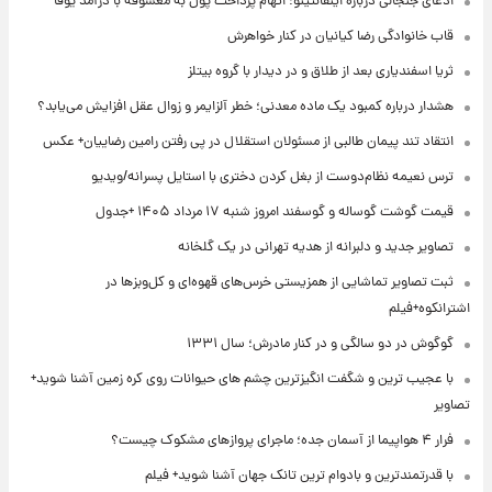
ادعای جنجالی درباره اینفانتینو؛ اتهام پرداخت پول به معشوقه با درآمد یوفا
قاب خانوادگی رضا کیانیان در کنار خواهرش
ثریا اسفندیاری بعد از طلاق و در دیدار با گروه بیتلز
هشدار درباره کمبود یک ماده معدنی؛ خطر آلزایمر و زوال عقل افزایش می‌یابد؟
انتقاد تند پیمان طالبی از مسئولان استقلال در پی رفتن رامین رضاییان+ عکس
ترس نعیمه نظام‌دوست از بغل کردن دختری با استایل پسرانه/ویدیو
قیمت گوشت گوساله و گوسفند امروز شنبه ۱۷ مرداد ۱۴۰۵ +جدول
تصاویر جدید و دلبرانه از هدیه تهرانی در یک گلخانه
ثبت تصاویر تماشایی از همزیستی خرس‌های قهوه‌ای و کل‌وبزها در
اشترانکوه+فیلم
گوگوش در دو سالگی و در کنار مادرش؛ سال ۱۳۳۱
با عجیب ترین و شگفت انگیزترین چشم های حیوانات روی کره زمین آشنا شوید+
تصاویر
فرار ۴ هواپیما از آسمان جده؛ ماجرای پروازهای مشکوک چیست؟
با قدرتمندترین و بادوام ترین تانک جهان آشنا شوید+ فیلم