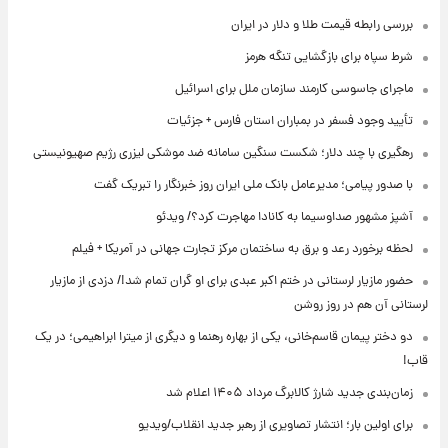
بررسی رابطه قیمت طلا و دلار در ایران
شرط سپاه برای بازگشایی تنگه هرمز
ماجرای جاسوسی کارمند سازمان ملل برای اسرائیل
تأیید وجود فسفر در بمباران استان فارس + جزئیات
رهگیری با چند دلار؛ شکست سنگین سامانه ضد موشکی لیزری رژیم صهیونیستی
با صدور پیامی؛ مدیرعامل بانک ملی ایران روز خبرنگار را تبریک گفت
آشپز مشهور صداوسیما به کانادا مهاجرت کرد؟/ ویدئو
لحظه برخورد رعد و برق به ساختمان مرکز تجارت جهانی در آمریکا + فیلم
حضور مازیار لرستانی در ختم اکبر عبدی برای او گران تمام شد!/ دزدی از مازیار
لرستانی آن هم در روز روشن
دو دختر پیمان قاسم‌خانی، یکی از بهاره رهنما و دیگری از میترا ابراهیمی؛ در یک
قاب!
زمان‌بندی جدید شارژ کالابرگ مرداد ۱۴۰۵ اعلام شد
برای اولین بار؛ انتشار تصاویری از رهبر جدید انقلاب/ویدیو