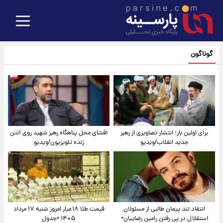
گوناگون
برای اولین بار؛ انتشار تصاویری از رهبر
افشای محل پناهگاه‌ رهبر شهید روی آنتن
جدید انقلاب/ویدیو
زنده تلویزیون/ویدیو
انتقاد تند پیمان طالبی از مسئولان
قیمت طلا ۱۸عیار امروز شنبه ۱۷ مرداد
استقلال در پی رفتن رامین رضاییان+
۱۴۰۵ +جدول