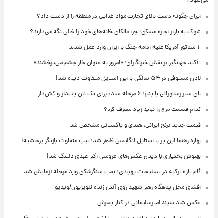
می‌شود؟
ایران چگونه دست بالای تجارت مواد غذایی در منطقه را از دست داد؟
شوک به بازار اجاره مسکن؛ چرا مالکان خانه‌های خود را خالی نگه می‌دارند؟
۱۱ سناتور آمریکا علیه ادامه جنگ با ایران وارد عمل شدند
تأکید جهانگیر بر نقش خبرنگاران؛ «امروز به عنوان خار چشم می‌درخشند»
لادن مستوفی در ۵۴ سالگی با این استایل متفاوت دیده شد!
نان سیر رستورانی با پنیر؛ ۶ مرحله ساده برای یک نان پف‌دار و کش‌دار
کدام قسمت مرغ را نباید زیاد مصرف کرد؟
قیمت جدید برنج ایرانی، هندی و پاکستانی مشخص شد
بهاره رهنما این بار با استایل انگلیسی ظاهر شد؛ تیپ متفاوت بازیگر پرحاشیه!
بهنوش بختیاری با دیدن عکس‌های عروسی اکبر عبدی دلتنگ شد!
گام تازه ترکیه در تسلیحات پهپادی؛ بمب سنگرشکن وارد مرحله آزمایش شد
افشای محل پناهگاه‌ رهبر شهید روی آنتن زنده تلویزیون/ویدیو
عکس شاد سپند امیرسلیمانی در کنار پسرش