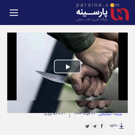
Play
Video
حجم ویدیو: 1.96M
|
مدت زمان ویدیو: 00:00:22
>
اجتماعی
۲۲ خرداد ۱۴۰۴
۱۷:۲۱
خانه
47 بازدید
دانلود