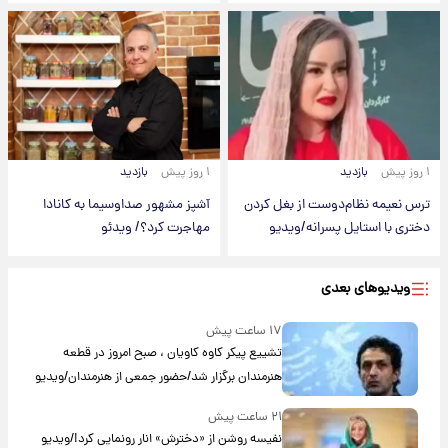
۱ روز پیش
بازدید
۱ روز پیش
بازدید
ترس نعیمه نظام‌دوست از بغل کردن
آشپز مشهور صداوسیما به کانادا
دختری با استایل پسرانه/ویدیو
مهاجرت کرد؟/ ویدئو
ویدیوهای بعدی
۱۷ ساعت پیش
تشییع پیکر کاوه کاویان ، صبح امروز در قطعه
هنرمندان برگزار شد/حضور جمعی از هنرمندان/ویدیو
۲۱ ساعت پیش
نفیسه روشن از «دخترش» انار رونمایی کرد!/ویدیو