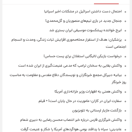
احتمال دست داشتن اسرائیل در مشکلات اخیر اسپانیا
جنجال جدید در بازی تیم‌های منصوریان و گل‌محمدی!
ایرج خواننده پیشکسوت موسیقی ایران بستری شد
پزشکیان: هدف از استقرار محله‌محوری افزایش ثبات زندگی، وحدت و انسجام
اجتماعی است
درخواست بازیکن لالیگایی استقلال برای پست حساس!
واکنش بقایی به سخنان ترامپ که مدعی غنیمت‌گیری از ایران شده است
بیانیه دبیرکل مجمع خبرنگاران و نویسندگان دفاع مقدس و مقاومت به مناسبت
روز خبرنگار
واکنش همتی به اظهارات وزیر خزانه‌داری آمریکا
سفارت ایران در کازان: ماموریت در حال پایان است! + فیلم
بازگشت مازیار لرستانی به تلویزیون
واکنش خبرگزاری فارس درباره خبر انتصاب محسن رضایی به دبیری شعام
عابدینی: سپاه با پدافند بومی هواگردهای آمریکا را شکار و غنیمت گرفت