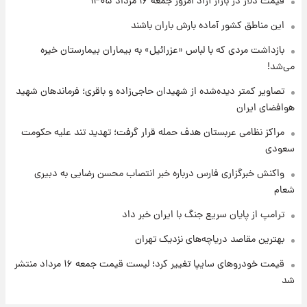
قیمت دلار در بازار آزاد امروز جمعه ۱۶ مرداد ۱۴۰۵
۱ روز پیش
این مناطق کشور آماده بارش باران باشند
قیمت طلا و سکه امروز پنجشنبه ۱۵ مرداد ۱۴۰۵
بازداشت مردی که با لباس «عزرائیل» به بیماران بیمارستان خیره
می‌شد!
۱ روز پیش
شارژ جدید کالابرگ برای سه دهک؛ جزئیات اعلام
تصاویر کمتر دیده‌شده از شهیدان حاجی‌زاده و باقری؛ فرماندهان شهید
شد
هوافضای ایران
مراکز نظامی عربستان هدف حمله قرار گرفت؛ تهدید تند علیه حکومت
سعودی
واکنش خبرگزاری فارس درباره خبر انتصاب محسن رضایی به دبیری
شعام
ترامپ از پایان سریع جنگ با ایران خبر داد
بهترین مقاصد دریاچه‌های نزدیک تهران
قیمت خودروهای سایپا تغییر کرد؛ لیست قیمت جمعه ۱۶ مرداد منتشر
شد