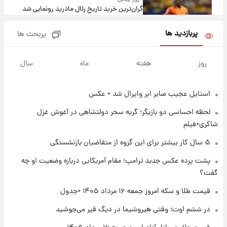
گران‌ترین خرید تاریخ رئال مادرید رونمایی شد
پربازدید ها
پربحث ها
۱ روز پیش
پیش‌بینی بارش‌های گسترده با ورود ال‌نینو؛ کدام
روز
هفته
ماه
سال
روزها پربارش‌تر خواهند بود؟
استایل عجیب صابر ابر وایرال شد + عکس
۱ روز پیش
شماره پیراهن خریدهای جدید پرسپولیس اعلام
لحظه احساسی دو بازیگر؛ گریه سحر دولتشاهی در آغوش غزل
شد؛ تیکدری، محبی و سرگیف با اعداد ویژه
شاکری+فیلم
۱ روز پیش
۵ سال کار بیشتر برای این گروه از متقاضیان بازنشستگی
جزئیات فعال‌سازی «کیف پول ایران» اعلام
پشت پرده عکس جدید ترامپ؛ مقام آمریکایی درباره وضعیت او چه
شد+فیلم
گفت؟
۱ روز پیش
قیمت طلا و سکه امروز جمعه ۱۶ مرداد ۱۴۰۵ +جدول
تغییر تند قیمت محصولات ایران‌خودرو و سایپا
امروز پنجشنبه ۱۵ مرداد ۱۴۰۵ +جدول
در ششم اوت؛ وقتی هیروشیما در دیگ قیر می‌جوشید