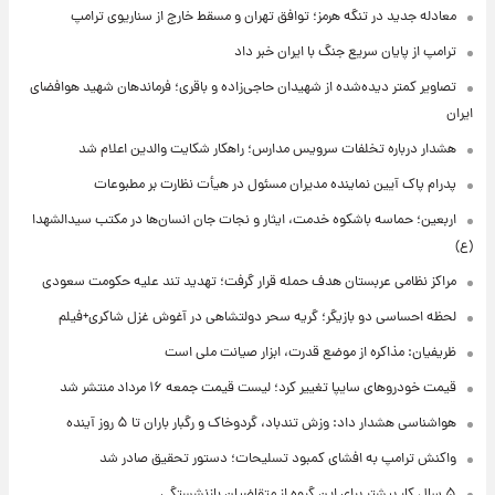
معادله جدید در تنگه هرمز؛ توافق تهران و مسقط خارج از سناریوی ترامپ
ترامپ از پایان سریع جنگ با ایران خبر داد
تصاویر کمتر دیده‌شده از شهیدان حاجی‌زاده و باقری؛ فرماندهان شهید هوافضای
ایران
هشدار درباره تخلفات سرویس مدارس؛ راهکار شکایت والدین اعلام شد
پدرام پاک آیین نماینده مدیران مسئول در هیأت نظارت بر مطبوعات
اربعین؛ حماسه باشکوه خدمت، ایثار و نجات جان انسان‌ها در مکتب سیدالشهدا
(ع)
مراکز نظامی عربستان هدف حمله قرار گرفت؛ تهدید تند علیه حکومت سعودی
لحظه احساسی دو بازیگر؛ گریه سحر دولتشاهی در آغوش غزل شاکری+فیلم
ظریفیان: مذاکره از موضع قدرت، ابزار صیانت ملی است
قیمت خودروهای سایپا تغییر کرد؛ لیست قیمت جمعه ۱۶ مرداد منتشر شد
هواشناسی هشدار داد: وزش تندباد، گردوخاک و رگبار باران تا ۵ روز آینده
واکنش ترامپ به افشای کمبود تسلیحات؛ دستور تحقیق صادر شد
۵ سال کار بیشتر برای این گروه از متقاضیان بازنشستگی