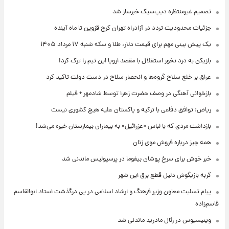
تصمیم غیرمنتظره دیپ‌سیک خبرساز شد
جزئیات محدودیت تردد در آزادراه تهران کرج قزوین تا ماه آینده
یک پیش ‌بینی مهم برای قیمت دلار، طلا و سکه شنبه ۱۷ مرداد ۱۴۰۵
بازیکن به درد نخور استقلال با مقصد اروپا این تیم را ترک کرد!
عراق بر خلع سلاح گروه‌ها و انحصار سلاح در دست دولت تاکید کرد
بازخوانی آهنگی در وصف حضرت زهرا توسط شادمهر + فیلم
ریاض: توافق دفاعی با ترکیه و پاکستان علیه هیچ کشوری نیست
بازداشت مردی که با لباس «عزرائیل» به بیماران بیمارستان خیره می‌شد!
همه چیز درباره فروش موی زنان
خبر خوش برای سرخ پوشان بیفوما در پرسپولیس ماندنی شد
گربه بازیگوش دلیل قطع برق این شهر
پیام تسلیت معاون وزیر فرهنگ و ارشاد اسلامی در پی درگذشت استاد ابوالقاسم
قاسم‌زاده
وینیسیوس در رئال مادرید ماندنی شد