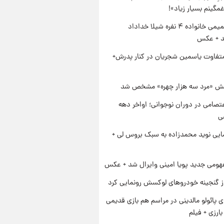
مگینم بسیار زیاد»!
ژست صمیمی خانواده ۴ نفره شیلا خداداد
شد + عکس
متفاوت یاسمین شجریان در کنار پدرش+
ش «مرد سه هزار چهره» مشخص شد
تصامی در دوران نوجوانی؛ اواخر دهه
ایی نوید محمدزاده به سبک بروس لی +
ومی جدید پویا امینی وایرال شد + عکس
از گنجینه خودروهای لوکسش رونمایی کرد
پائولو مالدینی در مراسم هم بازی قدیمی
ارزی + فیلم