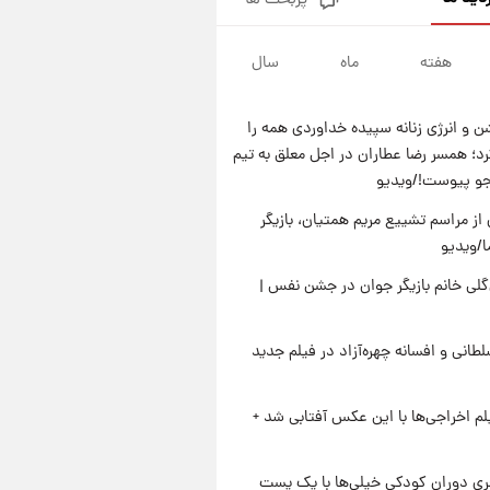
پربحث ها
آتش اختلاف در اینستاگرام؛ تمجید
از حردانی به مذاق رضاییان خوش
نیامد+عکس
هفته
ماه
سال
۲۳ ساعت پیش
پروین اعتصامی در دوران نوجوانی؛
اواخر دهه ۱۲۹۰ شمسی
 و انرژی زنانه سپیده خداوردی همه را
۲۲ ساعت پیش
؛ همسر رضا عطاران در اجل معلق به تیم
قدرت‌نمایی نظامی چین؛ بمب‌افکن
جو پیوست!/ویدیو
حامل موشک هسته‌ای در آسمان
ظاهر شد
از مراسم تشییع مریم همتیان، بازیگر
۲۳ ساعت پیش
رونالدو از گنجینه خودروهای
/ویدیو
لوکسش رونمایی کرد
لی خانم بازیگر جوان در جشن نفس |
طانی و افسانه چهره‌آزاد در فیلم جدید
یلم اخراجی‌ها با این عکس آفتابی شد +
یِ دوران کودکی خیلی‌ها با یک پست