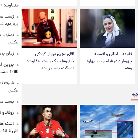
متفاوت؛ «غ
پربازدید 
تصاویر 
عکس
زمان پخ
فقیهه سلطانی و افسانه
آقای مجریِ دوران کودکی
چهره‌آزاد در فیلم جدید بهاره
خیلی‌ها با یک پست متفاوت؛
پروین اع
رهنما
«غمگینم بسیار زیاد»!
1290 شمسی
قدرت نم
عکس
جره
پست مفه
رونالدو 
اشک های 
اش فرانکو ب