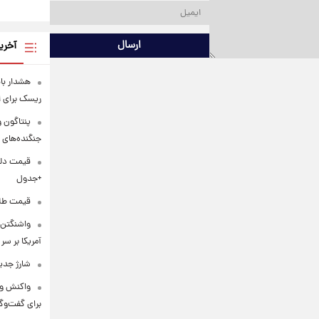
ارسال
آخری
هشدار ب
ریسک برای 
جنگنده‌های 
+جدول
قیمت طلا و س
واشنگتن‌
آمریکا بر سر
شارژ جدی
واکنش ون
برای گفت‌و