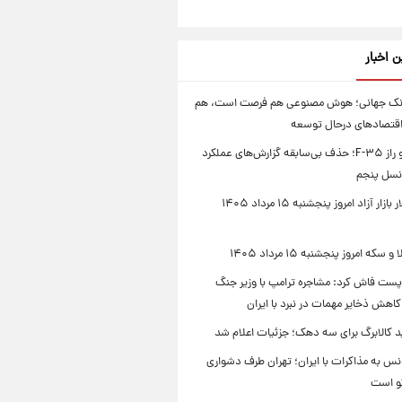
ن اخبار
انک جهانی؛ هوش مصنوعی هم فرصت است، هم
اقتصادهای درحال توسعه
پنتاگون و راز F-۳۵؛ حذف بی‌سابقه گزارش‌های عملکرد
نسل پنجم
قیمت دلار بازار آزاد امروز پنجشنبه ۱۵ مرداد ۱۴۰۵
که امروز پنجشنبه ۱۵ مرداد ۱۴۰۵
پست فاش کرد: مشاجره ترامپ با وزیر جنگ
 کاهش ذخایر مهمات در نبرد با ایران
د کالابرگ برای سه دهک؛ جزئیات اعلام شد
س به مذاکرات با ایران؛ تهران طرف دشواری
گو است