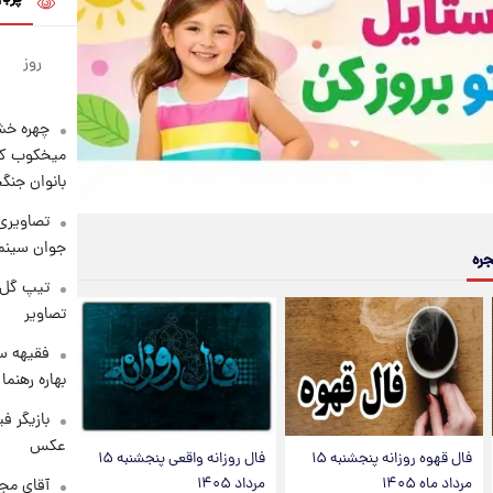
روز
چهره خشن
میخکوب کرد
بانوان جنگ
تصاویری 
جوان سینما
جره
تیپ گل‌گ
تصاویر
فقیهه سل
بهاره رهنما
بازیگر ف
عکس
فال قهوه روزانه پنجشنبه ۱۵
فال روزانه واقعی پنجشنبه ۱۵
مرداد ماه ۱۴۰۵
مرداد ۱۴۰۵
آقای مجر