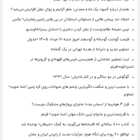
هشدار درباره کمبود یک ماده معدنی؛ خطر آلزایمر و زوال عقل افزایش می‌یابد؟
انتقاد تند پیمان طالبی از مسئولان استقلال در پی رفتن رامین رضاییان+ عکس
ترس نعیمه نظام‌دوست از بغل کردن دختری با استایل پسرانه/ویدیو
قیمت گوشت گوساله و گوسفند امروز شنبه ۱۷ مرداد ۱۴۰۵ +جدول
تصاویر جدید و دلبرانه از هدیه تهرانی در یک گلخانه
ثبت تصاویر تماشایی از همزیستی خرس‌های قهوه‌ای و کل‌وبزها در
اشترانکوه+فیلم
گوگوش در دو سالگی و در کنار مادرش؛ سال ۱۳۳۱
با عجیب ترین و شگفت انگیزترین چشم های حیوانات روی کره زمین آشنا شوید+
تصاویر
فرار ۴ هواپیما از آسمان جده؛ ماجرای پروازهای مشکوک چیست؟
با قدرتمندترین و بادوام ترین تانک جهان آشنا شوید+ فیلم
کتاب ۸۰۰ ساله‌ای که افسانه‌ها می‌گویند به کمک «شیطان» نوشته شد
توافق ۶۰ روزه برای تنگه هرمز؛ جزئیات جدید از رایزنی ایران و عمان