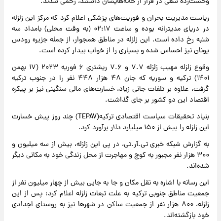
وحشت‌زده سعی در فرار از خانه‌هایشان داشتند، زخمی شدند.
ریاست مدیریت بحران و فوریت‌های پزشکی اعلام کرد که مرکز این زلزله
در دریای مدیترانه بوده و ساعت ۰۲:۱۷ (به وقت محلی) بامداد سه
شنبه رخ داده است. این زلزله در مناطق همجوار، از جمله جزیره رودس
یونان نیز احساس شده و بسیاری را از خواب بیدار کرده است.
وقوع زلزله مهیب زلزله ۷.۷ و ۷.۶ ریشتری ۶ فوریه ۲۰۲۳ (۱۷ بهمن
۱۴۰۱) ترکیه و سوریه که جان ۴۸ هزار ۴۴۸ نفر را در جنوب ترکیه
گرفت، علاوه بر تلفات جانی زیاد، خسارت‌های مالی سنگینی نیز بر پیکره
اقتصاد این دو کشور بر جای گذاشت.
بنیاد تحقیقات سیاست اقتصادی ترکیه(TEPAV) چند روز پیش خسارت
این زلزله را بیش از ۱۵۰ میلیارد دلار برآورد کرد.
به گزارش شبکه خبری تی.آر.تی، در پی این زلزله، بیش از سه میلیون و
۳۰۰ هزار نفر مجبور به کوچ و مهاجرت از محل زندگی خود به مکانی دیگر
شده‌اند.
این رسانه با اشاره به نقل مکان و جا به جایی بیش از چهار میلیون نفر از
جمعیت مناطق جنوبی ترکیه به علت تبعات زلزله اعلام کرد: پس از این
زلزله، ۸۰۰ هزار نفر از جمعیت ساکن در شهرها نیز به روستای اجدادی
خود بازگشته‌اند.