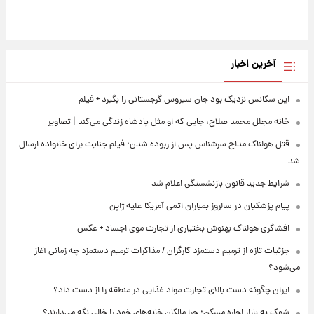
آخرین اخبار
این سکانس نزدیک بود جان سیروس گرجستانی را بگیرد + فیلم
خانه مجلل محمد صلاح، جایی که او مثل پادشاه زندگی می‌کند | تصاویر
قتل هولناک مداح سرشناس پس از ربوده شدن؛ فیلم جنایت برای خانواده ارسال
شد
شرایط جدید قانون بازنشستگی اعلام شد
پیام پزشکیان در سالروز بمباران اتمی آمریکا علیه ژاپن
افشاگری هولناک بهنوش بختیاری از تجارت موی اجساد + عکس
جزئیات تازه از ترمیم دستمزد کارگران / مذاکرات ترمیم دستمزد چه زمانی آغاز
می‌شود؟
ایران چگونه دست بالای تجارت مواد غذایی در منطقه را از دست داد؟
شوک به بازار اجاره مسکن؛ چرا مالکان خانه‌های خود را خالی نگه می‌دارند؟