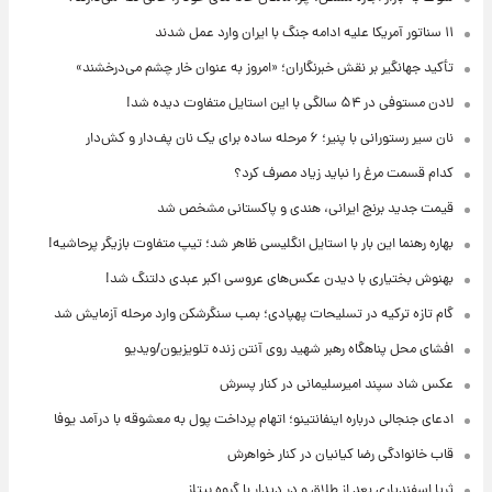
۱۱ سناتور آمریکا علیه ادامه جنگ با ایران وارد عمل شدند
تأکید جهانگیر بر نقش خبرنگاران؛ «امروز به عنوان خار چشم می‌درخشند»
لادن مستوفی در ۵۴ سالگی با این استایل متفاوت دیده شد!
نان سیر رستورانی با پنیر؛ ۶ مرحله ساده برای یک نان پف‌دار و کش‌دار
کدام قسمت مرغ را نباید زیاد مصرف کرد؟
قیمت جدید برنج ایرانی، هندی و پاکستانی مشخص شد
بهاره رهنما این بار با استایل انگلیسی ظاهر شد؛ تیپ متفاوت بازیگر پرحاشیه!
بهنوش بختیاری با دیدن عکس‌های عروسی اکبر عبدی دلتنگ شد!
گام تازه ترکیه در تسلیحات پهپادی؛ بمب سنگرشکن وارد مرحله آزمایش شد
افشای محل پناهگاه‌ رهبر شهید روی آنتن زنده تلویزیون/ویدیو
عکس شاد سپند امیرسلیمانی در کنار پسرش
ادعای جنجالی درباره اینفانتینو؛ اتهام پرداخت پول به معشوقه با درآمد یوفا
قاب خانوادگی رضا کیانیان در کنار خواهرش
ثریا اسفندیاری بعد از طلاق و در دیدار با گروه بیتلز