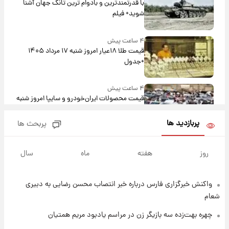
با قدرتمندترین و بادوام ترین تانک جهان آشنا
شوید+ فیلم
۴ ساعت پیش
قیمت طلا ۱۸عیار امروز شنبه ۱۷ مرداد ۱۴۰۵
+جدول
۴ ساعت پیش
قیمت محصولات ایران‌خودرو و سایپا امروز شنبه
۱۷ مرداد ۱۴۰۵
پربازدید ها
پربحث ها
۱۸ ساعت پیش
یک پیش ‌بینی مهم برای قیمت دلار، طلا و سکه
روز
هفته
ماه
سال
شنبه ۱۷ مرداد ۱۴۰۵
واکنش خبرگزاری فارس درباره خبر انتصاب محسن رضایی به دبیری
۱۸ ساعت پیش
بازیکن به درد نخور استقلال با مقصد اروپا این
شعام
تیم را ترک کرد!
چهره بهت‌زده سه بازیگر زن در مراسم یادبود مریم همتیان