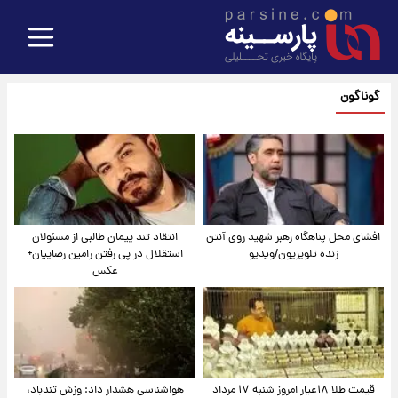
گوناگون
افشای محل پناهگاه‌ رهبر شهید روی آنتن
انتقاد تند پیمان طالبی از مسئولان
زنده تلویزیون/ویدیو
استقلال در پی رفتن رامین رضاییان+
عکس
قیمت طلا ۱۸عیار امروز شنبه ۱۷ مرداد
هواشناسی هشدار داد: وزش تندباد،