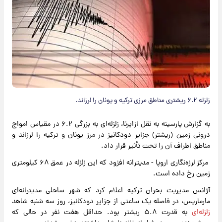
زلزله ۶.۲ ریشتری مناطق مرزی ترکیه و یونان را لرزاند.
به گزارش پارسینه به نقل ازایرنا، زلزله‌ای به بزرگی ۶.۲ در مقیاس امواج
درونی زمین (ریشتر) جزایر دودکانیز در مرز یونان و ترکیه را لرزاند و
مناطق اطراف آن را تحت تأثیر قرار داد.
مرکز لرزه‌نگاری اروپا - مدیترانه افزود که این زلزله در عمق ۶۸ کیلومتری
زمین رخ داده است.
آژانس مدیریت بحران ترکیه اعلام کرد که شهر ساحلی مدیترانه‌ای
مارماریس، در فاصله یک ساعتی از جزایر دودکانیز، روز سه شنبه شاهد
زلزله‌ای
به قدرت ۵.۸ ریشتر بود. حداقل هفت نفر در حالی که