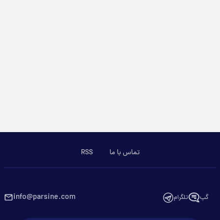
تماس با ما
RSS
info@parsine.com
گپ
تلگرام