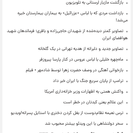
۲۳ ساعت پیش
بازگشت مازیار لرستانی به تلویزیون
تصاویر کمتر دیده‌شده از شهیدان حاجی‌زاده و
بازداشت مردی که با لباس «عزرائیل» به بیماران بیمارستان خیره
باقری؛ فرماندهان شهید هوافضای ایران
می‌شد!
۱ روز پیش
تصاویر کمتر دیده‌شده از شهیدان حاجی‌زاده و باقری؛ فرماندهان شهید
قیمت خودروهای سایپا تغییر کرد؛ لیست قیمت
هوافضای ایران
جمعه ۱۶ مرداد منتشر شد
تصاویر جدید و دلبرانه از هدیه تهرانی در یک گلخانه
۱ روز پیش
ماه‌چهره خلیلی با لباس عروس در کنار پارسا پیروزفر
جدول قیمت ایران‌خودرو امروز جمعه ۱۶ مرداد؛
قیمت‌ها تغییر کرد
بازخوانی آهنگی در وصف حضرت زهرا توسط شادمهر + فیلم
ترامپ از پایان سریع جنگ با ایران خبر داد
۱ روز پیش
قیمت طلا و سکه امروز جمعه ۱۶ مرداد ۱۴۰۵
واکنش همتی به اظهارات وزیر خزانه‌داری آمریکا
+جدول
این علائم یعنی کبدتان در خطر است
ترس نعیمه نظام‌دوست از بغل کردن دختری با استایل پسرانه/ویدیو
سحر دولتشاهی با این ویدئو بیشتر محبوب شد