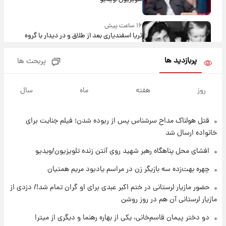
۱۶ ساعت پیش
ثریا اسفندیاری بعد از طلاق و در دیدار با گروه
بیتلز
پربازدید ها
پربحث ها
۱۵ ساعت پیش
ادعای جنجالی درباره اینفانتینو؛ اتهام پرداخت
روز
هفته
ماه
سال
پول به معشوقه با درآمد یوفا
قتل هولناک مداح سرشناس پس از ربوده شدن؛ فیلم جنایت برای
۱۶ ساعت پیش
هشدار درباره کمبود یک ماده معدنی؛ خطر
خانواده ارسال شد
آلزایمر و زوال عقل افزایش می‌یابد؟
افشای محل پناهگاه‌ رهبر شهید روی آنتن زنده تلویزیون/ویدیو
۱۶ ساعت پیش
چهره بهت‌زده سه بازیگر زن در مراسم یادبود مریم همتیان
انتقاد تند پیمان طالبی از مسئولان استقلال در
حضور مازیار لرستانی در ختم اکبر عبدی برای او گران تمام شد!/ دزدی از
پی رفتن رامین رضاییان+ عکس
مازیار لرستانی آن هم در روز روشن
۱۶ ساعت پیش
دو دختر پیمان قاسم‌خانی، یکی از بهاره رهنما و دیگری از میترا
قیمت گوشت گوساله و گوسفند امروز شنبه ۱۷