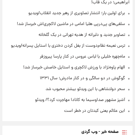
ابراهیمی؛ در یک قاب!
مرداد ۱۴۰۵ +جدول
برای اولین بار؛ انتشار تصاویری از رهبر جدید انقلاب/ویدیو
۱۷ ساعت پیش
سلفی‌های پی‌درپی هلیا امامی در ماشین لاکچری‌اش خبرساز شد!
با قدرتمندترین و بادوام ترین تانک جهان آشنا
شوید+ فیلم
تصاویر جدید و دلبرانه از هدیه تهرانی در یک گلخانه
ترس نعیمه نظام‌دوست از بغل کردن دختری با استایل پسرانه/ویدیو
۱۷ ساعت پیش
قیمت طلا ۱۸عیار امروز شنبه ۱۷ مرداد ۱۴۰۵
ماه‌چهره خلیلی با لباس عروس در کنار پارسا پیروزفر
+جدول
الهام پاوه‌نژاد با ورزش لاکچری و استایل خاصش خبرساز شد!
گوگوش در دو سالگی و در کنار مادرش؛ سال ۱۳۳۱
سحر دولتشاهی با این ویدئو بیشتر محبوب شد
آشپز مشهور صداوسیما به کانادا مهاجرت کرد؟/ ویدئو
این علائم یعنی کبدتان در خطر است
صفحه خبر - وب گردی