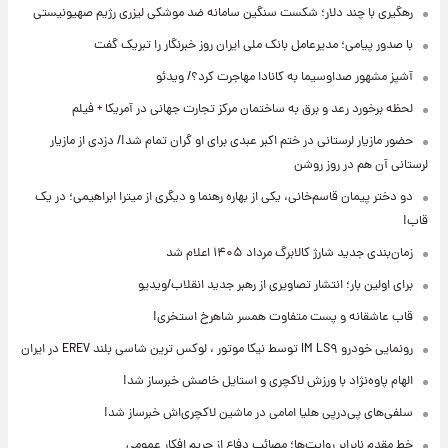
رهگیری با چند دلار؛ شکست سنگین سامانه ضد موشکی لیزری رژیم صهیونیستی
با صدور پیامی؛ مدیرعامل بانک ملی ایران روز خبرنگار را تبریک گفت
آشپز مشهور صداوسیما به کانادا مهاجرت کرد؟/ ویدئو
لحظه برخورد رعد و برق به ساختمان مرکز تجارت جهانی در آمریکا + فیلم
حضور مازیار لرستانی در ختم اکبر عبدی برای او گران تمام شد!/ دزدی از مازیار
لرستانی آن هم در روز روشن
دو دختر پیمان قاسم‌خانی، یکی از بهاره رهنما و دیگری از میترا ابراهیمی؛ در یک
قاب!
زمان‌بندی جدید شارژ کالابرگ مرداد ۱۴۰۵ اعلام شد
برای اولین بار؛ انتشار تصاویری از رهبر جدید انقلاب/ویدیو
قاب عاشقانه و پست متفاوت همسر شاهرخ استخری!
رونمایی خودرو IM LS۹ توسط نیکا موتور ، لوکس ترین شاسی بلند EREV در ایران
الهام پاوه‌نژاد با ورزش لاکچری و استایل خاصش خبرساز شد!
سلفی‌های پی‌درپی هلیا امامی در ماشین لاکچری‌اش خبرساز شد!
خط مقدم نابرابر روایت‌ها؛ مصائب دفاع از حریم افکار عمومی