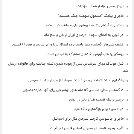
لیونل مسی عزادار شد! + جزئیات
ماجرای پیامک "مشمول سهمیه جنگ هستید"
استوری انگیزشی نفیسه روشن برای مخاطبانش+ عکس
عراقچی به ادعای سهم ۱۱ درصدی ایران از خزر پاسخ داد
کشف شهرهای گمشده مصر باستان در اعماق دریا و زیر شن‌های صحرا + تصاویر
پزشکیان: هنر، آوردن نگاه‌های مشترک به میدان است
قتل هولناک مداح سرشناس پس از ربوده شدن؛ فیلم جنایت برای خانواده ارسال
شد
واگذاری املاک تملیکی و مازاد بانک سرمایه از طریق مزایده عمومی
۸ کشف باستان شناسی که علم هنوز توضیحی برای آنها ندارد+ تصاویر
بررسی رابطه قیمت طلا و دلار در ایران
شرط سپاه برای بازگشایی تنگه هرمز
ماجرای جاسوسی کارمند سازمان ملل برای اسرائیل
تأیید وجود فسفر در بمباران استان فارس + جزئیات