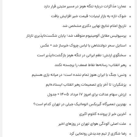
عمان: مذاکرات درباره تنگه هرمز در مسیر مثبتی قرار دارد
شوک تازه به بازار لبنیات؛ قیمت شیر افزایش یافت
تاریخ اعلام نتایج نهایی دکتری مشخص شد
پرسپولیس مقابل آلومینیوم متوقف شد؛ پایان شکست‌ناپذیری تارتار
استایل سحر دولتشاهی با لباس چروک خبرساز شد + عکس
سخنگوی ارتش: نظم ایرانی در تنگه هرمز بازگشت‌ناپذیر است
رهبر انقلاب: رسانه‌ها نقاط ضعف را برجسته نکنند
ونس: جنگ با ایران هنوز تمام نشده است؛ در میانه بازی هستیم
پزشکیان: تا آخر پای تصمیمات رهبر انقلاب ایستاده‌ایم
ارزش سهام عدالت برای امروز ۱۷ مرداد ۱۴۰۵ + جدول
بهترین تعمیرگاه گیربکس اتوماتیک جیلی در تهران کدام است؟
آخرین خبر از پرونده کلثوم اکبری
علت اصلی آلودگی هوای تهران در روزهای اخیر
رضا شکاری از تیم جدیدش رونمایی کرد