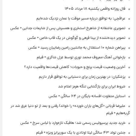
فال روزانه واقعی یکشنبه ۱۸ مرداد ۱۴۰۵
عراقچی: به توافق درباره مسیر موقت با عمان نزدیک شده‌ایم
تصویری عاشقانه از شاهرخ استخری و همسرش پس از شایعات جدایی + عکس
تصویر دیده‌نشده از بیتا فرهی و گوگوش در یک قاب خاص + عکس
پیراهن شماره ۱۰ استقلال به جانشین رامین رضاییان رسید + عکس
بازخوانی آهنگ معروف محمد نوری توسط غزل شاکری + فیلم
آخرین وضعیت قیمت برنج و حبوبات؛ کاهش قیمت‌ها واقعیت دارد؟
پزشکیان: در بهترین زمان برای دستیابی به توافق قرار داریم
شروط ایران برای بازگشایی تنگه هرمز اعلام شد
استایل متفاوت افسانه بایگان در ۶۴ سالگی + عکس
علیرضا قربانی «گل‌های باران خورده» را خواند/ رفتی و بعد از تو دنیا غرق شد در
گریه‌هایم + فیلم
خرید جدید پرسپولیس رسمی شد؛ هافبک تازه‌وارد با لباس سرخ + عکس
جشن تولد ۴۳ سالگی لیلا اوتادی با یک سورپرایز ویژه + فیلم