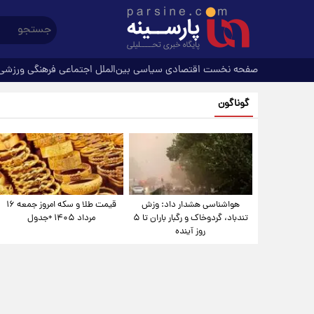
صفحه نخست
اقتصادی
سیاسی
بین‌الملل
اجتماعی
فرهنگی
ورزشی
گوناگون
هواشناسی هشدار داد: وزش
قیمت طلا و سکه امروز جمعه ۱۶
تندباد، گردوخاک و رگبار باران تا ۵
مرداد ۱۴۰۵ +جدول
روز آینده