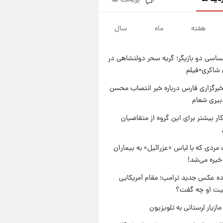
پربحث ها
شماره پیراهن خریدهای جدید
پرسپولیس اعلام شد؛ تیکدری،
محبی و سرگیف با اعداد ویژه
هفته
ماه
سال
۱ روز پیش
جزئیات فعال‌سازی «کیف پول
ایران» اعلام شد+فیلم
اسی دو بازیگر؛ گریه سحر دولتشاهی در
۱ روز پیش
شاکری+فیلم
تغییر تند قیمت محصولات
ایران‌خودرو و سایپا امروز پنجشنبه
برگزاری فارس درباره خبر انتصاب محسن
۱۵ مرداد ۱۴۰۵ +جدول
بیری شعام
۱ روز پیش
قیمت طلا و سکه امروز پنجشنبه
کار بیشتر برای این گروه از متقاضیان
۱۵ مرداد ۱۴۰۵
مردی که با لباس «عزرائیل» به بیماران
خیره می‌شد!
ه عکس جدید ترامپ؛ مقام آمریکایی
عیت او چه گفت؟
ازیار لرستانی به تلویزیون