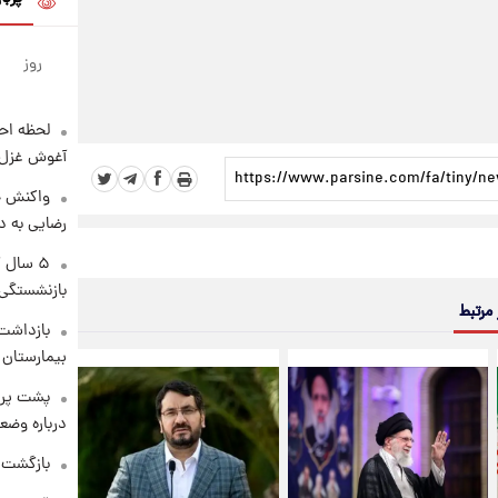
روز
لحظه احس
آغوش غزل 
واکنش خ
رضایی به د
۵ سال 
بازنشستگی
 مرتبط
بازداشت 
بیمارستان 
پشت پرد
درباره وض
بازگشت م