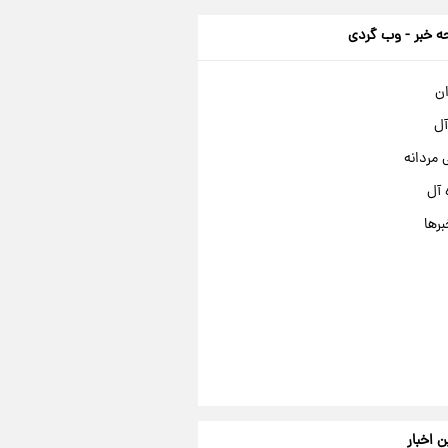
 خبر - وب گردی
ان
آل
مردانه
 آل
برها
ن اخبار