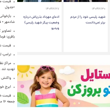
+جدول
۱۴۰۴/۲/۲۷
۱۴۰۴/۲/۳۰
بازخوان
شهید رئیسی خود را از مردم
ادعای مهرداد بذرپاش درباره
شادمهر + ف
برتر نمی‌دانست
وضعیت پیکر شهید رئیسی/
ویدیو
تصاویر ک
باقری؛ فرم
قیمت دلار د
ترامپ از
مراکز نظ
تهدید تند
واکنش هم
ایرج خو
قیمت خو
جمعه ۱۶ مرداد منتشر شد