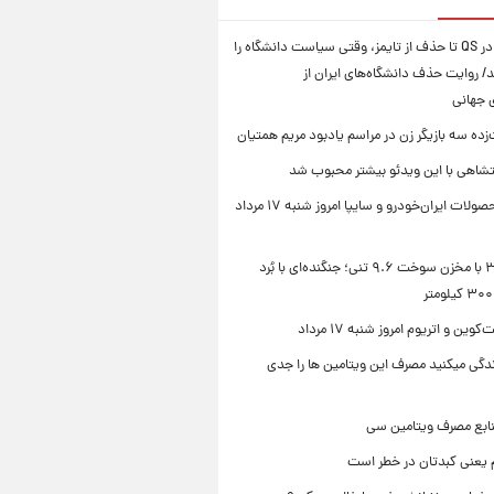
از سقوط در QS تا حذف از تایمز، وقتی سیاست دانشگاه را
د/ روایت حذف دانشگاه‌های ایران از
ی جهانی
زده سه بازیگر زن در مراسم یادبود مریم همتیان
شاهی با این ویدئو بیشتر محبوب شد
قیمت محصولات ایران‌خودرو و سایپا امروز شنبه ۱۷ مرداد
سوخو-۳۰ با مخزن سوخت ۹.۶ تنی؛ جنگنده‌ای با بُرد
ین و اتریوم امروز شنبه ۱۷ مرداد
زندگی میکنید مصرف این ویتامین ها را جدی
نابع مصرف ویتامین سی
م یعنی کبدتان در خطر است