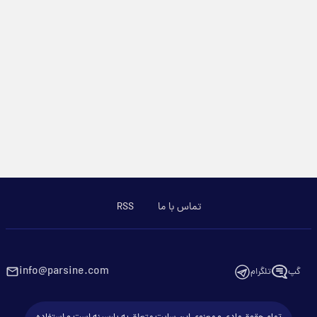
تماس با ما
RSS
info@parsine.com
گپ
تلگرام