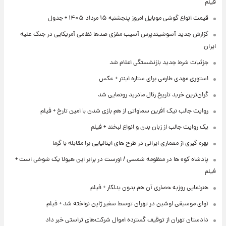
فیلم
قیمت انواع گوشی موبایل امروز پنجشنبه ۱۵ مرداد ۱۴۰۵ + جدول
گزارش جدید آسوشیتدپرس آسیب مغزی صدها نظامی آمریکایی در جنگ علیه
ایران
جزئیات شرط جدید بازنشستگی اعلام شد
استوری مهدی طارمی برای ستاره اینتر + عکس
گران‌ترین خرید تاریخ رئال مادرید رونمایی شد
روایت جالب نیک آفرین سماواتی از هم بازی شدن با امین تارخ + فیلم
یک روایت جالب از زبان بدن و انواع لبخند + فیلم
بهره گیری از معماری ایرانی در طرح های ایتالیایی برا مقابله با گرما
پادشاه کوه ها در منظومه شمسی / اورست در برابر این هیولا یک شوخی است +
فیلم
هنرنمایی روزبه حصاری آن هم بدون بدلکار + فیلم
آوای موسیقی اوشین در تهران توسط سفیر ژاپن نواخته شد + فیلم
دادستان تهران از توقیف گسترده اموال شرکت‌های تراستی خبر داد