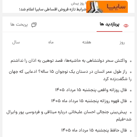
۱ روز پیش
شرایط تازه فروش اقساطی سایپا اعلام شد؛
شاهین، کوییک، اطلس، سهند و ساینا با اقساط
بلندمدت + جدول
پربازدید ها
پربحث ها
۱ روز پیش
سیگنال‌های جدید برای بازار طلا؛ پیش‌بینی
روز
هفته
ماه
سال
قیمت سکه و طلا فردا
واکنش سحر دولتشاهی به حاشیه‌ها: قصد توهین به اذان را نداشتم
۲۲ ساعت پیش
فال حافظ پنجشنبه ۱۵ مرداد ماه ۱۴۰۵
راز طول عمر انسان در دستان یک نوجوان ۱۵ ساله؟ ادعایی که جهان
را شگفت‌زده کرد
۲۳ ساعت پیش
فال روزانه واقعی پنجشنبه ۱۵ مرداد ۱۴۰۵
فال قهوه روزانه پنجشنبه ۱۵ مرداد ماه ۱۴۰۵
فال قهوه روزانه پنجشنبه ۱۵ مرداد ماه ۱۴۰۵
پیش‌بینی جنجالی احسان علیخانی درباره میثاقی و فردوسی پور وایرال
۱ روز پیش
شد+فیلم
فال روزانه واقعی پنجشنبه ۱۵ مرداد ۱۴۰۵
فال حافظ پنجشنبه ۱۵ مرداد ماه ۱۴۰۵