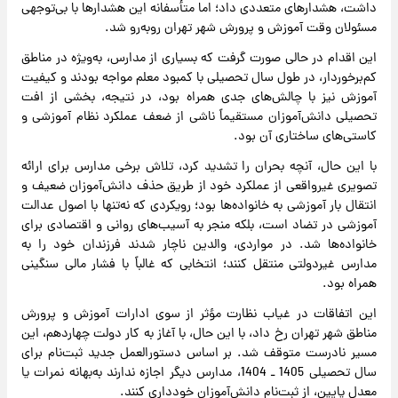
داشت، هشدارهای متعددی داد؛ اما متأسفانه این هشدارها با بی‌توجهی
مسئولان وقت آموزش و پرورش شهر تهران روبه‌رو شد.
این اقدام در حالی صورت گرفت که بسیاری از مدارس، به‌ویژه در مناطق
کم‌برخوردار، در طول سال تحصیلی با کمبود معلم مواجه بودند و کیفیت
آموزش نیز با چالش‌های جدی همراه بود، در نتیجه، بخشی از افت
تحصیلی دانش‌آموزان مستقیماً ناشی از ضعف عملکرد نظام آموزشی و
کاستی‌های ساختاری آن بود.
با این حال، آنچه بحران را تشدید کرد، تلاش برخی مدارس برای ارائه
تصویری غیرواقعی از عملکرد خود از طریق حذف دانش‌آموزان ضعیف و
انتقال بار آموزشی به خانواده‌ها بود؛ رویکردی که نه‌تنها با اصول عدالت
آموزشی در تضاد است، بلکه منجر به آسیب‌های روانی و اقتصادی برای
خانواده‌ها شد. در مواردی، والدین ناچار شدند فرزندان خود را به
مدارس غیردولتی منتقل کنند؛ انتخابی که غالباً با فشار مالی سنگینی
همراه بود.
این اتفاقات در غیاب نظارت مؤثر از سوی ادارات آموزش و پرورش
مناطق شهر تهران رخ داد، با این حال، با آغاز به کار دولت چهاردهم، این
مسیر نادرست متوقف شد. بر اساس دستورالعمل جدید ثبت‌نام برای
سال تحصیلی 1405 ـ 1404، مدارس دیگر اجازه ندارند به‌بهانه نمرات یا
معدل پایین، از ثبت‌نام دانش‌آموزان خودداری کنند.