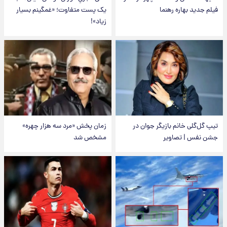
فیلم جدید بهاره رهنما
یک پست متفاوت؛ «غمگینم بسیار
زیاد»!
تیپ گل‌گلی خانم بازیگر جوان در
زمان پخش «مرد سه هزار چهره»
جشن نفس | تصاویر
مشخص شد