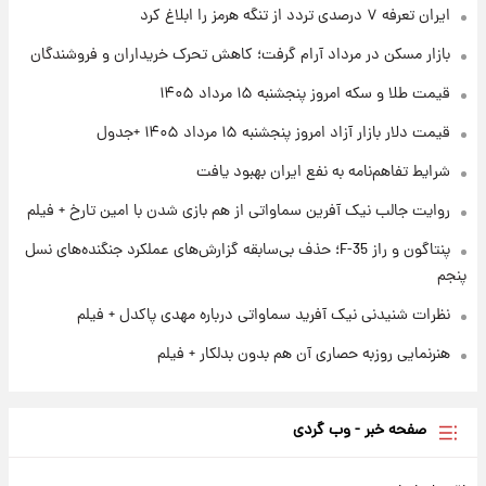
ایران تعرفه ۷ درصدی تردد از تنگه هرمز را ابلاغ کرد
۱ روز پیش
بازار مسکن در مرداد آرام گرفت؛ کاهش تحرک خریداران و فروشندگان
ارزش سهام عدالت برای امروز چهارشنبه ۱۴ مرداد
+ جدول
قیمت طلا و سکه امروز پنجشنبه ۱۵ مرداد ۱۴۰۵
قیمت دلار بازار آزاد امروز پنجشنبه ۱۵ مرداد ۱۴۰۵ +جدول
۱ روز پیش
آغاز طرح جدید فروش مشارکت در تولید سایپا؛
شرایط تفاهم‌نامه به نفع ایران بهبود یافت
نام خودرو، مبلغ پیش پرداخت و زمان تحویل |
سود مشارکت چند درصد است؟
روایت جالب نیک آفرین سماواتی از هم بازی شدن با امین تارخ + فیلم
پنتاگون و راز F-35؛ حذف بی‌سابقه گزارش‌های عملکرد جنگنده‌های نسل
پنجم
نظرات شنیدنی نیک آفرید سماواتی درباره مهدی پاکدل + فیلم
هنرنمایی روزبه حصاری آن هم بدون بدلکار + فیلم
صفحه خبر - وب گردی