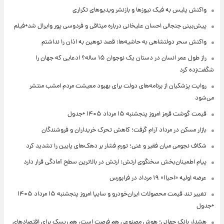
واکنش پلیس به فیک نیوزها و بازنشر ویدیوهای تکراری
پیش‌بینی جنجالی احسان علیخانی درباره میثاقی و فردوسی پور وایرال شد+فیلم
واکنش سحر دولتشاهی به حاشیه‌ها: قصد توهین به اذان را نداشتم
راز طول عمر انسان در دستان یک نوجوان ۱۵ ساله؟ ادعایی که جهان را
شگفت‌زده کرد
روایت پزشکیان از برنامه‌های دولت برای بهبود معیشت مردم امشب منتشر
می‌شود
قیمت گوشت قرمز امروز پنجشنبه ۱۵ مرداد ۱۴۰۵ +جدول
بازار مسکن در مرداد آرام گرفت؛ کاهش تحرک خریداران و فروشندگان
شکاف نجومی میان فقیر و غنی؛ تورم فشار بر دهک‌های پایین را تشدید کرد
پیام اطمینان‌بخش سخنگوی ارتش: ارتش در بالاترین سطح آمادگی قرار دارد
عرضه اولیه «احیا۱» ۱۹ مرداد در فرابورس
تغییر تند قیمت محصولات ایران‌خودرو و سایپا امروز پنجشنبه ۱۵ مرداد ۱۴۰۵
+جدول
هشدار بانک جهانی؛ هوش مصنوعی هم فرصت است، هم ریسک برای اقتصادهای