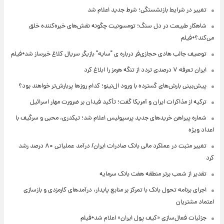
تغییر در شرایط بازنشستگی؛ شرط جدید اعلام شد
شاهکار طبیعت در دل سنگ؛ تومسونیت چگونه نقش‌های خیره‌کننده خلق
می‌کند؟+فیلم
توصیف جالب هادی حجازی‌فر درباره ی "سایه" بازیگر سریال کلاغ خبرساز شد+فیلم
ایران تعرفه ۷ درصدی تردد از تنگه هرمز را ابلاغ کرد
پیش‌بینی بارش‌های گسترده با ورود ال‌نینو؛ کدام روزها پربارش‌تر خواهند بود؟
ترکیه از مذاکرات ایران و آمریکا گفت؛ تأکید فیدان بر ضرورت مهار اسرائیل
شماره پیراهن خریدهای جدید پرسپولیس اعلام شد؛ تیکدری، محبی و سرگیف با
اعداد ویژه
تغییر مثبت در عملکرد مالی بانک صادرات ایران/ درآمد عملیاتی ۸۰ درصد رشد
کرد
تقدیر از شعب برتر منطقه هفت بانک سرمایه
اجرای برنامه تحول بانک با تمرکز بر منابع پایدار، درآمدهای کارمزدی و بازسازی
اعتماد مشتریان
جزئیات فعال‌سازی «کیف پول ایران» اعلام شد+فیلم