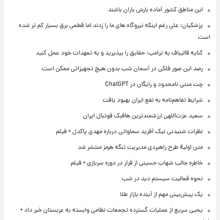
این مناطق کشور آماده بارش باران باشند
پزشکیان: علی رغم اینکه نیروگاه های ما را زدند اما قطعی برق بسیار کم تر شده
است
کنایه قالیباف به ترامپ: حقایق را بپذیرید و به تعهدات خود عمل کنید
رصد این صور فلکی در آسمان شب بدون هیچ تجهیزاتی ممکن است
چت متنی نامحدود و رایگان در ChatGPT
شرایط تفاهم‌نامه به نفع ایران بهبود یافت
سعید عزت‌اللهی ارزشمندترین هافبک فوتبال ایران
نظرات شنیدنی نیک آفرید سماواتی درباره مهدی پاکدل + فیلم
متن اولیۀ طرح راهبردی مدیریت تنگه هرمز منتشر شد
خاطره جالب شهاب حسینی از فرار در دوره سربازی + فیلم
نحوه فعالیت سیستم دید در شب
یک پیش‌بینی مهم از آینده بازار طلا
یحیی سریع از عملیات گسترده تجمعات نظامی وابسته به عربستان خبر داد +