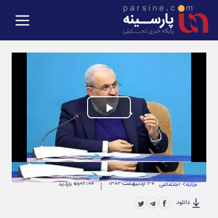
Play
Video
حجم ویدیو: 1.42M
|
مدت زمان ویدیو: 00:00:20
>
اجتماعی
۳۰ اردیبهشت ۱۴۰۴
۰۲:۰۰
خانه
45 بازدید
دانلود