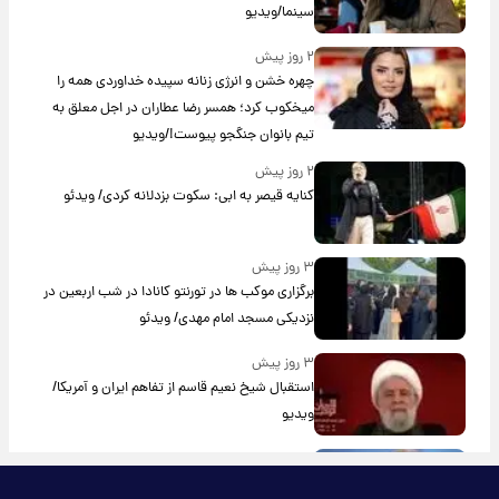
سینما/ویدیو
۲ روز پیش
چهره خشن و انرژی زنانه سپیده خداوردی همه را
میخکوب کرد؛ همسر رضا عطاران در اجل معلق به
تیم بانوان جنگجو پیوست!/ویدیو
۲ روز پیش
کنایه قیصر به ابی: سکوت بزدلانه کردی/ ویدئو
۳ روز پیش
برگزاری موکب ها در تورنتو کانادا در شب اربعین در
نزدیکی مسجد امام مهدی/ ویدئو
۳ روز پیش
استقبال شیخ نعیم قاسم از تفاهم ایران و آمریکا/
ویدیو
۳ روز پیش
پزشکیان: استعفا نخواهم داد