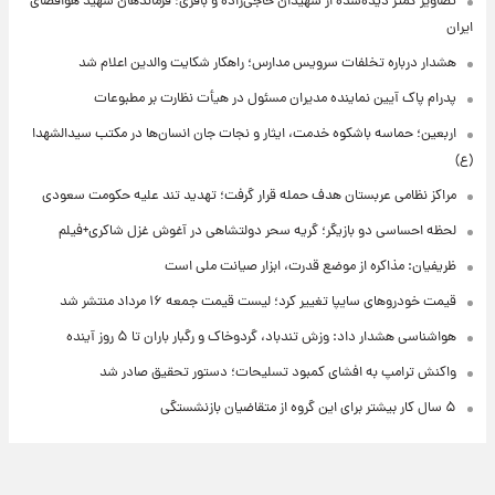
تصاویر کمتر دیده‌شده از شهیدان حاجی‌زاده و باقری؛ فرماندهان شهید هوافضای
ایران
هشدار درباره تخلفات سرویس مدارس؛ راهکار شکایت والدین اعلام شد
پدرام پاک آیین نماینده مدیران مسئول در هیأت نظارت بر مطبوعات
اربعین؛ حماسه باشکوه خدمت، ایثار و نجات جان انسان‌ها در مکتب سیدالشهدا
(ع)
مراکز نظامی عربستان هدف حمله قرار گرفت؛ تهدید تند علیه حکومت سعودی
لحظه احساسی دو بازیگر؛ گریه سحر دولتشاهی در آغوش غزل شاکری+فیلم
ظریفیان: مذاکره از موضع قدرت، ابزار صیانت ملی است
قیمت خودروهای سایپا تغییر کرد؛ لیست قیمت جمعه ۱۶ مرداد منتشر شد
هواشناسی هشدار داد: وزش تندباد، گردوخاک و رگبار باران تا ۵ روز آینده
واکنش ترامپ به افشای کمبود تسلیحات؛ دستور تحقیق صادر شد
۵ سال کار بیشتر برای این گروه از متقاضیان بازنشستگی