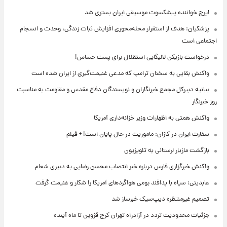
ایرج خواننده پیشکسوت موسیقی ایران بستری شد
پزشکیان: هدف از استقرار محله‌محوری افزایش ثبات زندگی، وحدت و انسجام
اجتماعی است
درخواست بازیکن لالیگایی استقلال برای پست حساس!
واکنش بقایی به سخنان ترامپ که مدعی غنیمت‌گیری از ایران شده است
بیانیه دبیرکل مجمع خبرنگاران و نویسندگان دفاع مقدس و مقاومت به مناسبت
روز خبرنگار
واکنش همتی به اظهارات وزیر خزانه‌داری آمریکا
سفارت ایران در کازان: ماموریت در حال پایان است! + فیلم
بازگشت مازیار لرستانی به تلویزیون
واکنش خبرگزاری فارس درباره خبر انتصاب محسن رضایی به دبیری شعام
عابدینی: سپاه با پدافند بومی هواگردهای آمریکا را شکار و غنیمت گرفت
تصمیم غیرمنتظره دیپ‌سیک خبرساز شد
جزئیات محدودیت تردد در آزادراه تهران کرج قزوین تا ماه آینده