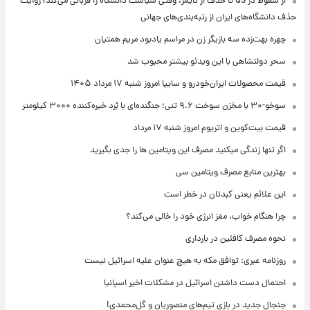
از سقوط در QS تا حذف از تایمز، وقتی سیاست دانشگاه را قربانی می‌کند/ روایت
حذف دانشگاه‌های ایران از رتبه‌بندی‌های جهانی
چهره بهت‌زده سه بازیگر زن در مراسم یادبود مریم همتیان
سحر دولتشاهی با این ویدئو بیشتر محبوب شد
قیمت محصولات ایران‌خودرو و سایپا امروز شنبه ۱۷ مرداد ۱۴۰۵
سوخو-۳۰ با مخزن سوخت ۹.۶ تنی؛ جنگنده‌ای با بُرد خیره‌کننده ۳۰۰۰ کیلومتر
قیمت بیت‌کوین و اتریوم امروز شنبه ۱۷ مرداد
اگر تنها زندگی میکنید مصرف این ویتامین ها را جدی بگیرید
بهترین منابع مصرف ویتامین سی
این علائم یعنی کبدتان در خطر است
چرا هنگام خواب، مغز انرژی خود را خالی می‌کند؟
نحوه مصرف کافئین در بارداری
روزنامه عبری: توافق مکه به هیچ عنوان علیه اسرائیل نیست
احتمال دست داشتن اسرائیل در مشکلات اخیر اسپانیا
جنجال جدید در بازی تیم‌های منصوریان و گل‌محمدی!