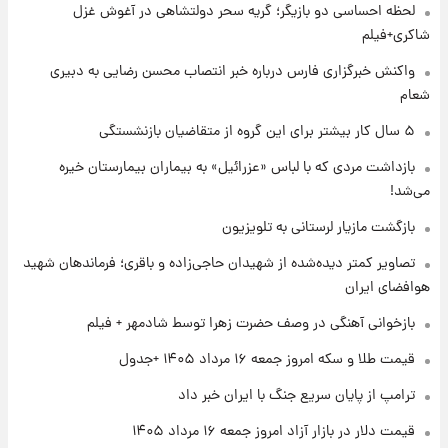
لحظه احساسی دو بازیگر؛ گریه سحر دولتشاهی در آغوش غزل
۱ روز پیش
گران‌ترین خرید تاریخ رئال مادرید رونمایی شد
شاکری+فیلم
واکنش خبرگزاری فارس درباره خبر انتصاب محسن رضایی به دبیری
شعام
۱ روز پیش
پیش‌بینی بارش‌های گسترده با ورود ال‌نینو؛ کدام
۵ سال کار بیشتر برای این گروه از متقاضیان بازنشستگی
روزها پربارش‌تر خواهند بود؟
بازداشت مردی که با لباس «عزرائیل» به بیماران بیمارستان خیره
می‌شد!
۱ روز پیش
شماره پیراهن خریدهای جدید پرسپولیس اعلام
بازگشت مازیار لرستانی به تلویزیون
شد؛ تیکدری، محبی و سرگیف با اعداد ویژه
تصاویر کمتر دیده‌شده از شهیدان حاجی‌زاده و باقری؛ فرماندهان شهید
هوافضای ایران
۱ روز پیش
جزئیات فعال‌سازی «کیف پول ایران» اعلام
بازخوانی آهنگی در وصف حضرت زهرا توسط شادمهر + فیلم
شد+فیلم
قیمت طلا و سکه امروز جمعه ۱۶ مرداد ۱۴۰۵ +جدول
۱ روز پیش
ترامپ از پایان سریع جنگ با ایران خبر داد
تغییر تند قیمت محصولات ایران‌خودرو و سایپا
امروز پنجشنبه ۱۵ مرداد ۱۴۰۵ +جدول
قیمت دلار در بازار آزاد امروز جمعه ۱۶ مرداد ۱۴۰۵