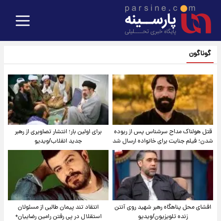
گوناگون
قتل هولناک مداح سرشناس پس از ربوده
برای اولین بار؛ انتشار تصاویری از رهبر
شدن؛ فیلم جنایت برای خانواده ارسال شد
جدید انقلاب/ویدیو
افشای محل پناهگاه‌ رهبر شهید روی آنتن
انتقاد تند پیمان طالبی از مسئولان
زنده تلویزیون/ویدیو
استقلال در پی رفتن رامین رضاییان+