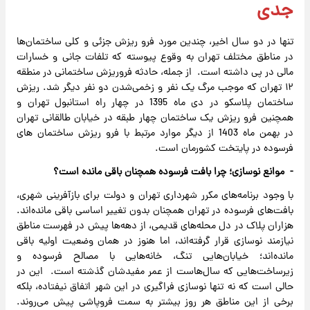
جدی
تنها در دو سال اخیر، چندین مورد فرو ریزش جزئی و کلی ساختمان‌ها
در مناطق مختلف تهران به وقوع پیوسته که تلفات جانی و خسارات
مالی در پی داشته است. از جمله، حادثه فروریزش ساختمانی در منطقه
۱۲ تهران که موجب مرگ یک نفر و زخمی‌شدن دو نفر دیگر شد. ریزش
ساختمان پلاسکو در دی ماه 1395 در چهار راه استانبول تهران و
همچنین فرو ریزش یک ساختمان چهار طبقه در خیابان طالقانی تهران
در بهمن ماه 1403 از دیگر موارد مرتبط با فرو ریزش ساختمان های
فرسوده در پایتخت کشورمان است.
- موانع
نوسازی؛
چرا
بافت
فرسوده
همچنان
باقی
‌
مانده
است؟
با وجود برنامه‌های مکرر شهرداری تهران و دولت برای بازآفرینی شهری،
بافت‌های فرسوده در تهران همچنان بدون تغییر اساسی باقی مانده‌اند.
هزاران پلاک در دل محله‌های قدیمی، از دهه‌ها پیش در فهرست مناطق
نیازمند نوسازی قرار گرفته‌اند، اما هنوز در همان وضعیت اولیه باقی
مانده‌اند؛ خیابان‌هایی تنگ، خانه‌هایی با مصالح فرسوده و
زیرساخت‌هایی که سال‌هاست از عمر مفیدشان گذشته است. این در
حالی است که نه تنها نوسازی فراگیری در این شهر اتفاق نیفتاده، بلکه
برخی از این مناطق هر روز بیشتر به سمت فروپاشی پیش می‌روند.