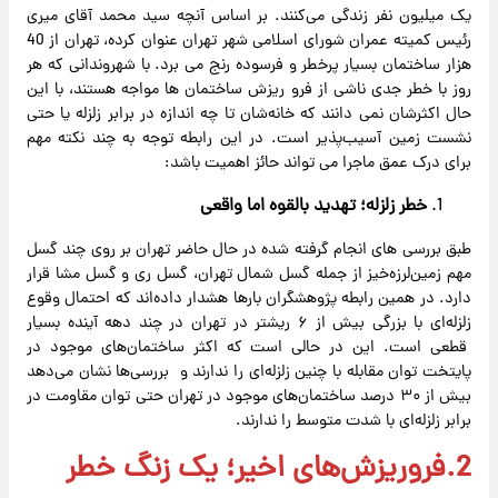
یک میلیون نفر زندگی می‌کنند. بر اساس آنچه سید محمد آقای میری
رئیس کمیته عمران شورای اسلامی شهر تهران عنوان کرده، تهران از 40
هزار ساختمان بسیار پرخطر و فرسوده رنج می برد. با شهروندانی که هر
روز با خطر جدی ناشی از فرو ریزش ساختمان ها مواجه‌ هستند، با این
حال اکثرشان نمی دانند که خانه‌شان تا چه اندازه در برابر زلزله یا حتی
نشست زمین آسیب‌پذیر است. در این رابطه توجه به چند نکته مهم
برای درک عمق ماجرا می تواند حائز اهمیت باشد:
خطر
زلزله؛
تهدید
بالقوه
اما
واقعی
طبق بررسی های انجام گرفته شده در حال حاضر تهران بر روی چند گسل
مهم زمین‌لرزه‌خیز از جمله گسل شمال تهران، گسل ری و گسل مشا قرار
دارد. در همین رابطه پژوهشگران بارها هشدار داده‌اند که احتمال وقوع
زلزله‌ای با بزرگی بیش از ۶ ریشتر در تهران در چند دهه آینده بسیار
قطعی است. این در حالی است که اکثر ساختمان‌های موجود در
پایتخت توان مقابله با چنین زلزله‌ای را ندارند و بررسی‌ها نشان می‌دهد
بیش از ۳۰ درصد ساختمان‌های موجود در تهران حتی توان مقاومت در
برابر زلزله‌ای با شدت متوسط را ندارند.
2.فروریزش‌های اخیر؛ یک زنگ خطر