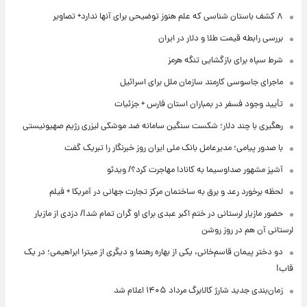
۸ کشف باستان شناسی که علم هنوز توضیحی برای آنها ندارد+ تصاویر
بررسی رابطه قیمت طلا و دلار در ایران
شرط سپاه برای بازگشایی تنگه هرمز
ماجرای جاسوسی کارمند سازمان ملل برای اسرائیل
تأیید وجود فسفر در بمباران استان فارس + جزئیات
رهگیری با چند دلار؛ شکست سنگین سامانه ضد موشکی لیزری رژیم صهیونیستی
با صدور پیامی؛ مدیرعامل بانک ملی ایران روز خبرنگار را تبریک گفت
آشپز مشهور صداوسیما به کانادا مهاجرت کرد؟/ ویدئو
لحظه برخورد رعد و برق به ساختمان مرکز تجارت جهانی در آمریکا + فیلم
حضور مازیار لرستانی در ختم اکبر عبدی برای او گران تمام شد!/ دزدی از مازیار
لرستانی آن هم در روز روشن
دو دختر پیمان قاسم‌خانی، یکی از بهاره رهنما و دیگری از میترا ابراهیمی؛ در یک
قاب!
زمان‌بندی جدید شارژ کالابرگ مرداد ۱۴۰۵ اعلام شد