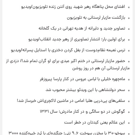
+جدول
افشای محل پناهگاه‌ رهبر شهید روی آنتن زنده تلویزیون/ویدیو
۱۰ ساعت پیش
بازگشت مازیار لرستانی به تلویزیون
قیمت محصولات ایران‌خودرو و سایپا امروز شنبه
۱۷ مرداد ۱۴۰۵
تصاویر جدید و دلبرانه از هدیه تهرانی در یک گلخانه
برای اولین بار؛ انتشار تصاویری از رهبر جدید انقلاب/ویدیو
۲۳ ساعت پیش
ترس نعیمه نظام‌دوست از بغل کردن دختری با استایل پسرانه/ویدیو
یک پیش ‌بینی مهم برای قیمت دلار، طلا و سکه
شنبه ۱۷ مرداد ۱۴۰۵
حضور مازیار لرستانی در ختم اکبر عبدی برای او گران تمام شد!/ دزدی از
مازیار لرستانی آن هم در روز روشن
۱ روز پیش
بازیکن به درد نخور استقلال با مقصد اروپا این
ماه‌چهره خلیلی با لباس عروس در کنار پارسا پیروزفر
تیم را ترک کرد!
سحر دولتشاهی با این ویدئو بیشتر محبوب شد
سلفی‌های پی‌درپی هلیا امامی در ماشین لاکچری‌اش خبرساز شد!
گوگوش در دو سالگی و در کنار مادرش؛ سال ۱۳۳۱
این علائم یعنی کبدتان در خطر است
سوخو-۳۰ با مخزن سوخت ۹.۶ تنی؛ جنگنده‌ای با بُرد خیره‌کننده ۳۰۰۰