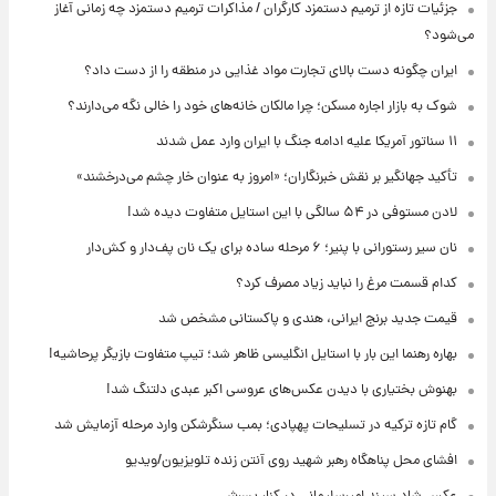
جزئیات تازه از ترمیم دستمزد کارگران / مذاکرات ترمیم دستمزد چه زمانی آغاز
می‌شود؟
ایران چگونه دست بالای تجارت مواد غذایی در منطقه را از دست داد؟
شوک به بازار اجاره مسکن؛ چرا مالکان خانه‌های خود را خالی نگه می‌دارند؟
۱۱ سناتور آمریکا علیه ادامه جنگ با ایران وارد عمل شدند
تأکید جهانگیر بر نقش خبرنگاران؛ «امروز به عنوان خار چشم می‌درخشند»
لادن مستوفی در ۵۴ سالگی با این استایل متفاوت دیده شد!
نان سیر رستورانی با پنیر؛ ۶ مرحله ساده برای یک نان پف‌دار و کش‌دار
کدام قسمت مرغ را نباید زیاد مصرف کرد؟
قیمت جدید برنج ایرانی، هندی و پاکستانی مشخص شد
بهاره رهنما این بار با استایل انگلیسی ظاهر شد؛ تیپ متفاوت بازیگر پرحاشیه!
بهنوش بختیاری با دیدن عکس‌های عروسی اکبر عبدی دلتنگ شد!
گام تازه ترکیه در تسلیحات پهپادی؛ بمب سنگرشکن وارد مرحله آزمایش شد
افشای محل پناهگاه‌ رهبر شهید روی آنتن زنده تلویزیون/ویدیو