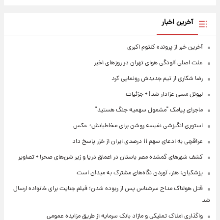
آخرین اخبار
آخرین خبر از پرونده کلثوم اکبری
علت اصلی آلودگی هوای تهران در روزهای اخیر
رضا شکاری از تیم جدیدش رونمایی کرد
لیونل مسی عزادار شد! + جزئیات
ماجرای پیامک "مشمول سهمیه جنگ هستید"
استوری انگیزشی نفیسه روشن برای مخاطبانش+ عکس
عراقچی به ادعای سهم ۱۱ درصدی ایران از خزر پاسخ داد
کشف شهرهای گمشده مصر باستان در اعماق دریا و زیر شن‌های صحرا + تصاویر
پزشکیان: هنر، آوردن نگاه‌های مشترک به میدان است
قتل هولناک مداح سرشناس پس از ربوده شدن؛ فیلم جنایت برای خانواده ارسال
شد
واگذاری املاک تملیکی و مازاد بانک سرمایه از طریق مزایده عمومی