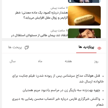
۷ ساعت پیش
هشدار درباره کمبود یک ماده معدنی؛ خطر
آلزایمر و زوال عقل افزایش می‌یابد؟
۸ ساعت پیش
انتقاد تند پیمان طالبی از مسئولان استقلال در
پی رفتن رامین رضاییان+ عکس
پربازدید ها
پربحث ها
۸ ساعت پیش
قیمت گوشت گوساله و گوسفند امروز شنبه ۱۷
روز
هفته
ماه
سال
مرداد ۱۴۰۵ +جدول
قتل هولناک مداح سرشناس پس از ربوده شدن؛ فیلم جنایت برای
۹ ساعت پیش
با قدرتمندترین و بادوام ترین تانک جهان آشنا
خانواده ارسال شد
شوید+ فیلم
چهره بهت‌زده سه بازیگر زن در مراسم یادبود مریم همتیان
۹ ساعت پیش
واکنش خبرگزاری فارس درباره خبر انتصاب محسن رضایی به دبیری
قیمت طلا ۱۸عیار امروز شنبه ۱۷ مرداد ۱۴۰۵
شعام