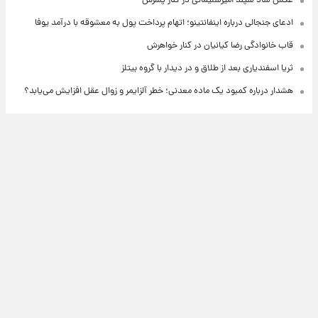
عکس شاد سپند امیرسلیمانی در کنار پسرش
ادعای جنجالی درباره اینفانتینو؛ اتهام پرداخت پول به معشوقه با درآمد یوفا
قاب خانوادگی رضا کیانیان در کنار خواهرش
ثریا اسفندیاری بعد از طلاق و در دیدار با گروه بیتلز
هشدار درباره کمبود یک ماده معدنی؛ خطر آلزایمر و زوال عقل افزایش می‌یابد؟