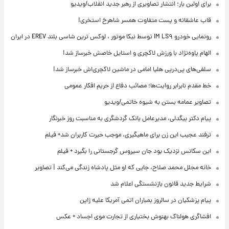
برای اولین بار؛ انتشار تصاویری از رهبر جدید انقلاب/ویدیو
قاب عاشقانه و پست متفاوت همسر شاهرخ استخری!
رونمایی خودرو IM LS۹ توسط نیکا موتور ، لوکس ترین شاسی بلند EREV در ایران
الهام پاوه‌نژاد با ورزش لاکچری و استایل خاصش خبرساز شد!
سلفی‌های پی‌درپی هلیا امامی در ماشین لاکچری‌اش خبرساز شد!
خط مقدم نابرابر روایت‌ها؛ مصائب دفاع از حریم افکار عمومی
تصاویر عمامه بستن به شیوه خاتمی/ویدیو
پیام دکتر بیگدلی، مدیرعامل بانک گردشگری به مناسبت روز خبرنگار
ترفند عجیب این زن برای ماهیگیری، موجب حیرت کاربران شد+ فیلم
این سکانس نزدیک بود جان سیروس گرجستانی را بگیرد + فیلم
خانه مجلل محمد صلاح، جایی که او مثل پادشاه زندگی می‌کند | تصاویر
شرایط جدید قانون بازنشستگی اعلام شد
پیام پزشکیان در سالروز بمباران اتمی آمریکا علیه ژاپن
افشاگری هولناک بهنوش بختیاری از تجارت موی اجساد + عکس