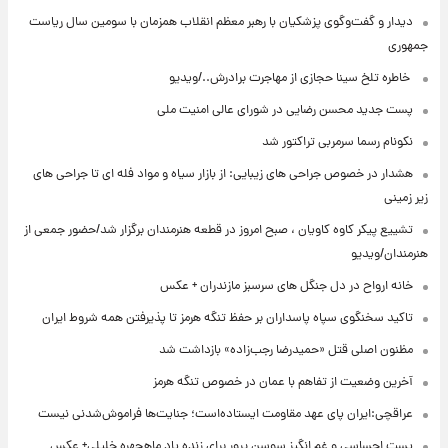
دیدار و گفت‌وگوی پزشکیان با رهبر معظم انقلاب همزمان با سومین سال ریاست
جمهوری
⁨ خاطره تلخ سینا حجازی از مهاجرت برادرش../ویدیو
پست جدید محسن رضایی در شورای عالی امنیت ملی
نکونام رسما سرمربی تراکتور شد
هشدار در خصوص جراحی های زیبایی: از بازار سیاه و مواد فله ای تا جراحی های
زیر زمینی
تشییع پیکر کاوه کاویان ، صبح امروز در قطعه هنرمندان برگزار شد/حضور جمعی از
هنرمندان/ویدیو
خانه ارواح در دل جنگل های سرسبز مازندران + عکس
تاکید سخنگوی سپاه پاسداران بر حفظ تنگه هرمز تا پذیرفتن همه شروط ایران
مظنون اصلی قتل «حمیدرضا رجب‌زاده» بازداشت شد
آخرین وضعیت از تفاهم با عمان در خصوص تنگه هرمز
عراقچی:ایران پای عهد مقاومت ایستاده‌است؛ جنایت‌ها فراموش‌شدنی نیست
پست احساسی و غم انگیز سوسن پرور برای زنده یاد ماهچهره خلیلی+ عکس