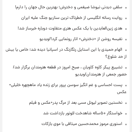
آتش‌سوزی در لوناپارک شیراز؛ آخرین وضعیت
سلفی دیدنی نیوشا ضیغمی و دخترش؛ بهترین حال جهان را دارم!
خزندگان خطرناک پس از حادثه
روایت رسانه انگلیسی از خطرناک ترین سناریو جنگ علیه ایران
۲۲ ساعت پیش
هدی زین‌العابدین با یک عکس هنری متفاوت دوباره خبرساز شد!
خواستگار ۵۰ساله شاهدخت لئونور بازداشت شد
نفیسه روشن از «دخترش» انار رونمایی کرد!/ویدیو
الهام حمیدی با این استایل رنگارنگ در اسپانیا دیده شد؛ خاص یا بیش
۲۲ ساعت پیش
از حد شلوغ؟
نخستین تصویر لیونل مسی بعد از مرگ
پدر+عکس و فیلم
تشییع پیکر کاوه کاویان ، صبح امروز در قطعه هنرمندان برگزار شد/
حضور جمعی از هنرمندان/ویدیو
۲۳ ساعت پیش
پست احساسی و غم انگیز سوسن پرور برای زنده یاد ماهچهره خلیلی+
استوری مرموز محمدحسین میثاقی با موی
عکس
بازکات
نخستین تصویر لیونل مسی بعد از مرگ پدر+عکس و فیلم
خواستگار ۵۰ساله شاهدخت لئونور بازداشت شد
استوری مرموز محمدحسین میثاقی با موی بازکات