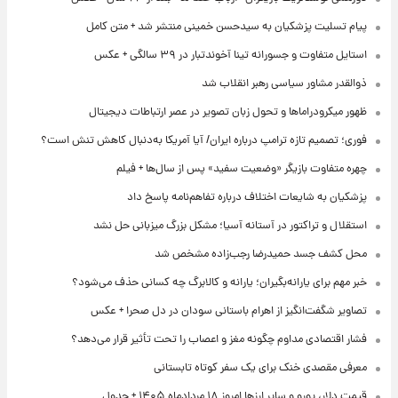
پیام تسلیت پزشکیان به سیدحسن خمینی منتشر شد + متن کامل
استایل متفاوت و جسورانه تینا آخوندتبار در ۳۹ سالگی + عکس
ذوالقدر مشاور سیاسی رهبر انقلاب شد
ظهور میکرودراماها و تحول زبان تصویر در عصر ارتباطات دیجیتال
فوری؛ تصمیم تازه ترامپ درباره ایران/ آیا آمریکا به‌دنبال کاهش تنش است؟
چهره متفاوت بازیگر «وضعیت سفید» پس از سال‌ها + فیلم
پزشکیان به شایعات اختلاف درباره تفاهم‌نامه پاسخ داد
استقلال و تراکتور در آستانه آسیا؛ مشکل بزرگ میزبانی حل نشد
محل کشف جسد حمیدرضا رجب‌زاده مشخص شد
خبر مهم برای یارانه‌بگیران؛ یارانه و کالابرگ چه کسانی حذف می‌شود؟
تصاویر شگفت‌انگیز از اهرام باستانی سودان در دل صحرا + عکس
فشار اقتصادی مداوم چگونه مغز و اعصاب را تحت تأثیر قرار می‌دهد؟
معرفی مقصدی خنک برای یک سفر کوتاه تابستانی
قیمت دلار، یورو و سایر ارزها امروز ۱۸ مردادماه ۱۴۰۵ + جدول