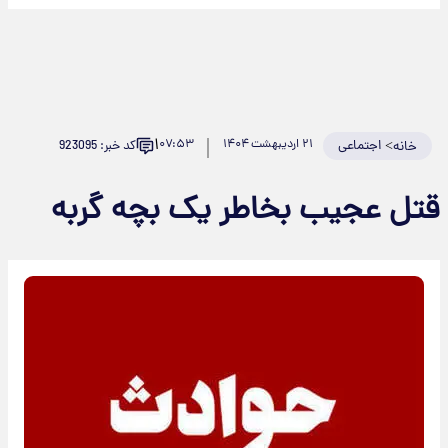
۱
>
اجتماعی
۲۱ اردیبهشت ۱۴۰۴
۰۷:۵۳
کد خبر: 923095
خانه
تل عجیب بخاطر یک بچه گربه