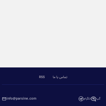
تماس با ما
RSS
info@parsine.com
گپ
تلگرام