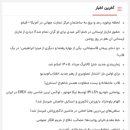
آخرین اخبار
لحظه برخورد رعد و برق به ساختمان مرکز تجارت جهانی در آمریکا + فیلم
حضور مازیار لرستانی در ختم اکبر عبدی برای او گران تمام شد!/ دزدی از مازیار
لرستانی آن هم در روز روشن
دو دختر پیمان قاسم‌خانی، یکی از بهاره رهنما و دیگری از میترا ابراهیمی؛ در یک
قاب!
زمان‌بندی جدید شارژ کالابرگ مرداد ۱۴۰۵ اعلام شد
برای اولین بار؛ انتشار تصاویری از رهبر جدید انقلاب/ویدیو
قاب عاشقانه و پست متفاوت همسر شاهرخ استخری!
رونمایی خودرو IM LS۹ توسط نیکا موتور ، لوکس ترین شاسی بلند EREV در ایران
الهام پاوه‌نژاد با ورزش لاکچری و استایل خاصش خبرساز شد!
سلفی‌های پی‌درپی هلیا امامی در ماشین لاکچری‌اش خبرساز شد!
خط مقدم نابرابر روایت‌ها؛ مصائب دفاع از حریم افکار عمومی
تصاویر عمامه بستن به شیوه خاتمی/ویدیو