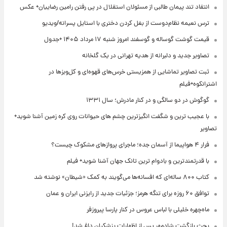
انتقاد تند پیمان طالبی از مسئولان استقلال در پی رفتن رامین رضاییان+ عکس
ترس نعیمه نظام‌دوست از بغل کردن دختری با استایل پسرانه/ویدیو
قیمت گوشت گوساله و گوسفند امروز شنبه ۱۷ مرداد ۱۴۰۵ +جدول
تصاویر جدید و دلبرانه از هدیه تهرانی در یک گلخانه
ثبت تصاویر تماشایی از همزیستی خرس‌های قهوه‌ای و کل‌وبزها در
اشترانکوه+فیلم
گوگوش در دو سالگی و در کنار مادرش؛ سال ۱۳۳۱
با عجیب ترین و شگفت انگیزترین چشم های حیوانات روی کره زمین آشنا شوید+
تصاویر
فرار ۴ هواپیما از آسمان جده؛ ماجرای پروازهای مشکوک چیست؟
با قدرتمندترین و بادوام ترین تانک جهان آشنا شوید+ فیلم
کتاب ۸۰۰ ساله‌ای که افسانه‌ها می‌گویند به کمک «شیطان» نوشته شد
توافق ۶۰ روزه برای تنگه هرمز؛ جزئیات جدید از رایزنی ایران و عمان
ماه‌چهره خلیلی با لباس عروس در کنار پارسا پیروزفر
بحث بازگشت شادمهر پس از اظهارات پزشکیان داغ شد!