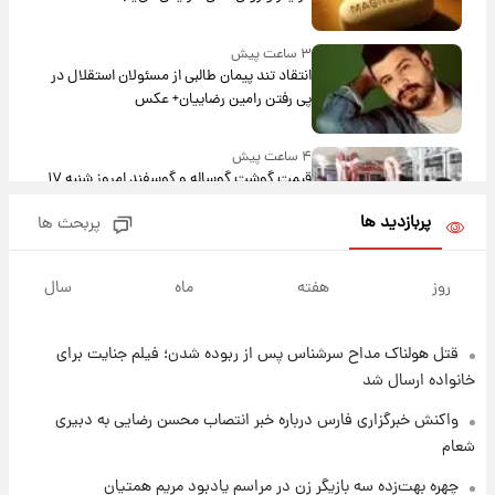
۳ ساعت پیش
انتقاد تند پیمان طالبی از مسئولان استقلال در
پی رفتن رامین رضاییان+ عکس
۴ ساعت پیش
قیمت گوشت گوساله و گوسفند امروز شنبه ۱۷
مرداد ۱۴۰۵ +جدول
پربازدید ها
پربحث ها
۴ ساعت پیش
با قدرتمندترین و بادوام ترین تانک جهان آشنا
روز
هفته
ماه
سال
شوید+ فیلم
قتل هولناک مداح سرشناس پس از ربوده شدن؛ فیلم جنایت برای
۵ ساعت پیش
خانواده ارسال شد
قیمت طلا ۱۸عیار امروز شنبه ۱۷ مرداد ۱۴۰۵
+جدول
واکنش خبرگزاری فارس درباره خبر انتصاب محسن رضایی به دبیری
شعام
۵ ساعت پیش
چهره بهت‌زده سه بازیگر زن در مراسم یادبود مریم همتیان
قیمت محصولات ایران‌خودرو و سایپا امروز شنبه