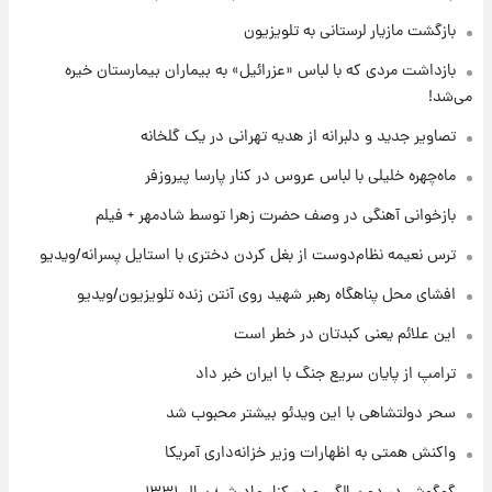
۱۷ مرداد ۱۴۰۵
بازگشت مازیار لرستانی به تلویزیون
بازداشت مردی که با لباس «عزرائیل» به بیماران بیمارستان خیره
۱۹ ساعت پیش
یک پیش ‌بینی مهم برای قیمت دلار، طلا و سکه
می‌شد!
شنبه ۱۷ مرداد ۱۴۰۵
تصاویر جدید و دلبرانه از هدیه تهرانی در یک گلخانه
ماه‌چهره خلیلی با لباس عروس در کنار پارسا پیروزفر
۱۹ ساعت پیش
بازیکن به درد نخور استقلال با مقصد اروپا این
بازخوانی آهنگی در وصف حضرت زهرا توسط شادمهر + فیلم
تیم را ترک کرد!
ترس نعیمه نظام‌دوست از بغل کردن دختری با استایل پسرانه/ویدیو
۱ روز پیش
افشای محل پناهگاه‌ رهبر شهید روی آنتن زنده تلویزیون/ویدیو
تصاویر کمتر دیده‌شده از شهیدان حاجی‌زاده و
باقری؛ فرماندهان شهید هوافضای ایران
این علائم یعنی کبدتان در خطر است
ترامپ از پایان سریع جنگ با ایران خبر داد
سحر دولتشاهی با این ویدئو بیشتر محبوب شد
واکنش همتی به اظهارات وزیر خزانه‌داری آمریکا