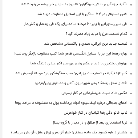
تأکید جهانگیر بر نقش خبرنگاران؛ «امروز به عنوان خار چشم می‌درخشند»
لادن مستوفی در ۵۴ سالگی با این استایل متفاوت دیده شد!
نان سیر رستورانی با پنیر؛ ۶ مرحله ساده برای یک نان پف‌دار و کش‌دار
کدام قسمت مرغ را نباید زیاد مصرف کرد؟
قیمت جدید برنج ایرانی، هندی و پاکستانی مشخص شد
بهاره رهنما این بار با استایل انگلیسی ظاهر شد؛ تیپ متفاوت بازیگر پرحاشیه!
بهنوش بختیاری با دیدن عکس‌های عروسی اکبر عبدی دلتنگ شد!
گام تازه ترکیه در تسلیحات پهپادی؛ بمب سنگرشکن وارد مرحله آزمایش شد
افشای محل پناهگاه‌ رهبر شهید روی آنتن زنده تلویزیون/ویدیو
عکس شاد سپند امیرسلیمانی در کنار پسرش
ادعای جنجالی درباره اینفانتینو؛ اتهام پرداخت پول به معشوقه با درآمد یوفا
قاب خانوادگی رضا کیانیان در کنار خواهرش
ثریا اسفندیاری بعد از طلاق و در دیدار با گروه بیتلز
هشدار درباره کمبود یک ماده معدنی؛ خطر آلزایمر و زوال عقل افزایش می‌یابد؟