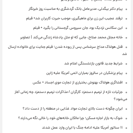
پیام دکتر بیگدلی، مدیرعامل بانک گردشگری به مناسبت روز خبرنگار
ترفند عجیب این زن برای ماهیگیری، موجب حیرت کاربران شد+ فیلم
این سکانس نزدیک بود جان سیروس گرجستانی را بگیرد + فیلم
خانه مجلل محمد صلاح، جایی که او مثل پادشاه زندگی می‌کند | تصاویر
قتل هولناک مداح سرشناس پس از ربوده شدن؛ فیلم جنایت برای خانواده ارسال
شد
شرایط جدید قانون بازنشستگی اعلام شد
پیام پزشکیان در سالروز بمباران اتمی آمریکا علیه ژاپن
افشاگری هولناک بهنوش بختیاری از تجارت موی اجساد + عکس
جزئیات تازه از ترمیم دستمزد کارگران / مذاکرات ترمیم دستمزد چه زمانی آغاز
می‌شود؟
ایران چگونه دست بالای تجارت مواد غذایی در منطقه را از دست داد؟
شوک به بازار اجاره مسکن؛ چرا مالکان خانه‌های خود را خالی نگه می‌دارند؟
۱۱ سناتور آمریکا علیه ادامه جنگ با ایران وارد عمل شدند