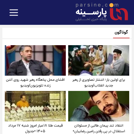
گوناگون
برای اولین بار؛ انتشار تصاویری از رهبر
افشای محل پناهگاه‌ رهبر شهید روی آنتن
جدید انقلاب/ویدیو
زنده تلویزیون/ویدیو
انتقاد تند پیمان طالبی از مسئولان
قیمت طلا ۱۸عیار امروز شنبه ۱۷ مرداد
استقلال در پی رفتن رامین رضاییان+
۱۴۰۵ +جدول