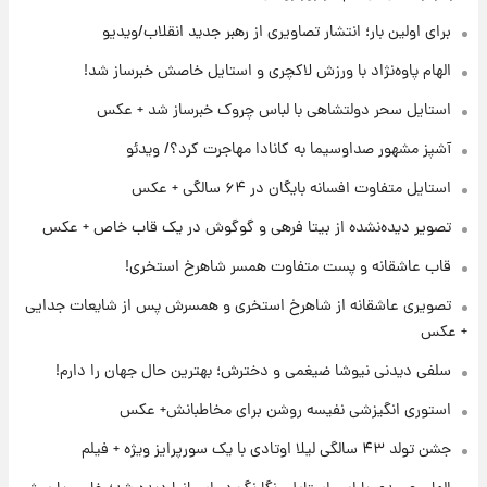
برای اولین بار؛ انتشار تصاویری از رهبر جدید انقلاب/ویدیو
۲۳ ساعت پیش
لحظه برخورد رعد و برق به ساختمان مرکز تجارت
الهام پاوه‌نژاد با ورزش لاکچری و استایل خاصش خبرساز شد!
جهانی در آمریکا + فیلم
استایل سحر دولتشاهی با لباس چروک خبرساز شد + عکس
۲۳ ساعت پیش
آشپز مشهور صداوسیما به کانادا مهاجرت کرد؟/ ویدئو
برای اولین بار؛ انتشار تصاویری از رهبر جدید
انقلاب/ویدیو
استایل متفاوت افسانه بایگان در ۶۴ سالگی + عکس
تصویر دیده‌نشده از بیتا فرهی و گوگوش در یک قاب خاص + عکس
۱ روز پیش
تصاویر عمامه بستن به شیوه خاتمی/ویدیو
قاب عاشقانه و پست متفاوت همسر شاهرخ استخری!
تصویری عاشقانه از شاهرخ استخری و همسرش پس از شایعات جدایی
+ عکس
سلفی دیدنی نیوشا ضیغمی و دخترش؛ بهترین حال جهان را دارم!
استوری انگیزشی نفیسه روشن برای مخاطبانش+ عکس
جشن تولد ۴۳ سالگی لیلا اوتادی با یک سورپرایز ویژه + فیلم