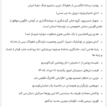
روایت رسانه انگلیسی از خطرناک ترین سناریو جنگ علیه ایران
ادای احترام ویژه دی‌پل به پدر مسی!
شهباز حسن‌پور: گروه مالی گردشگری با سرمایه‌گذاری در کرمان، الگویی موفق از
نقش‌آفرینی بخش خصوصی در توسعه استان است
هدی زین‌العابدین با یک عکس هنری متفاوت دوباره خبرساز شد!
آتش‌سوزی در لوناپارک شیراز؛ آخرین وضعیت خزندگان خطرناک پس از حادثه
رتبه ها می آیند، ماندگاری ساخته میشود؛پیشتازی «به پرداخت ملت فراتر از اعداد
و رتبه ها
نفیسه روشن از «دخترش» انار رونمایی کرد!/ویدیو
قیمت ارزهای دیجیتال امروز یکشنبه ۱۸ مرداد ۱۴۰۵
بنزین در انتظار تصمیم نهایی؛ افزایش کالابرگ قطعی شد
دورهمی بازیگران و هنرمندان در حاشیه یک نمایش/ویدیو
واکنش معنادار ظریف به سیاستی که این روزها اسرائیل دنبال می کند
فوری: ربیعی رفت، نکونام سرمربی جدید تراکتور