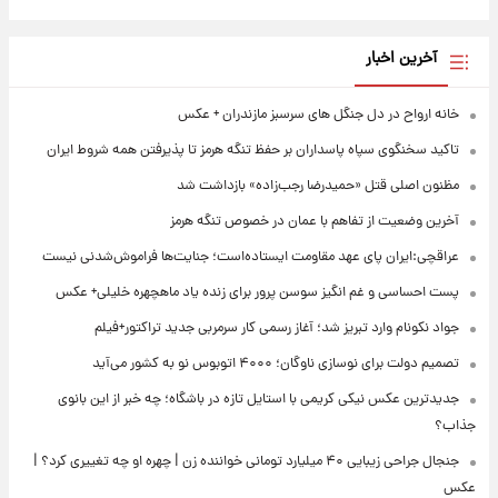
آخرین اخبار
خانه ارواح در دل جنگل های سرسبز مازندران + عکس
تاکید سخنگوی سپاه پاسداران بر حفظ تنگه هرمز تا پذیرفتن همه شروط ایران
مظنون اصلی قتل «حمیدرضا رجب‌زاده» بازداشت شد
آخرین وضعیت از تفاهم با عمان در خصوص تنگه هرمز
عراقچی:ایران پای عهد مقاومت ایستاده‌است؛ جنایت‌ها فراموش‌شدنی نیست
پست احساسی و غم انگیز سوسن پرور برای زنده یاد ماهچهره خلیلی+ عکس
جواد نکونام وارد تبریز شد؛ آغاز رسمی کار سرمربی جدید تراکتور+فیلم
تصمیم دولت برای نوسازی ناوگان؛ ۴۰۰۰ اتوبوس نو به کشور می‌آید
جدیدترین عکس نیکی کریمی با استایل تازه در باشگاه؛ چه خبر از این بانوی
جذاب؟
جنجال جراحی زیبایی ۴۰ میلیارد تومانی خواننده زن | چهره او چه تغییری کرد؟ |
عکس