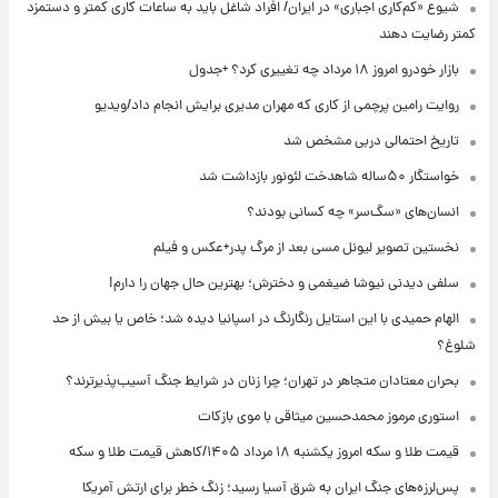
شیوع «کم‌کاری اجباری» در ایران/ افراد شاغل باید به ساعات کاری کمتر و دستمزد
کمتر رضایت دهند
بازار خودرو امروز ۱۸ مرداد چه تغییری کرد؟ +جدول
روایت رامین پرچمی از کاری که مهران مدیری برایش انجام داد/ویدیو
تاریخ احتمالی دربی مشخص شد
خواستگار ۵۰ساله شاهدخت لئونور بازداشت شد
انسان‌های «سگ‌سر» چه کسانی بودند؟
نخستین تصویر لیونل مسی بعد از مرگ پدر+عکس و فیلم
سلفی دیدنی نیوشا ضیغمی و دخترش؛ بهترین حال جهان را دارم!
الهام حمیدی با این استایل رنگارنگ در اسپانیا دیده شد؛ خاص یا بیش از حد
شلوغ؟
بحران معتادان متجاهر در تهران؛ چرا زنان در شرایط جنگ آسیب‌پذیرترند؟
استوری مرموز محمدحسین میثاقی با موی بازکات
قیمت طلا و سکه امروز یکشنبه ۱۸ مرداد ۱۴۰۵/کاهش قیمت طلا و سکه
پس‌لرزه‌های جنگ ایران به شرق آسیا رسید؛ زنگ خطر برای ارتش آمریکا