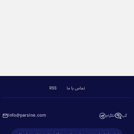
تماس با ما
RSS
info@parsine.com
گپ
تلگرام