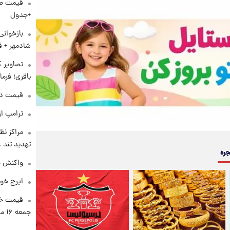
+جدول
بازخوان
شادمهر + ف
تصاویر ک
باقری؛ فرم
قیمت دلار د
ترامپ از
مراکز نظ
تهدید تند
جره
واکنش هم
ایرج خو
قیمت خو
جمعه ۱۶ مرداد منتشر شد