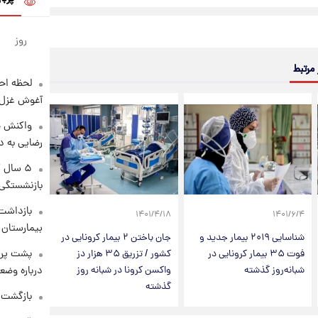
روز
 مرتبط
لحظه احس
آغوش غزل 
واکنش خ
رضایی به د
۵ سال 
بازنشستگی
بازداشت 
۱۴۰۱/۴/۱۸
۱۴۰۱/۶/۴
بیمارستان 
شناسایی ۲۰۱۹ بیمار جدید و
جان باختن ۲ بیمار کرونایی در
پشت پرد
فوت ۳۵ بیمار کرونایی در
کشور / تزریق ۳۵ هزار دز
شبانه‌روز گذشته
واکسن کرونا در شبانه روز
درباره وض
گذشته
بازگشت م