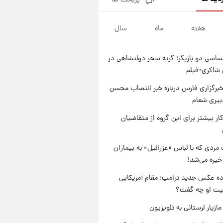
پربحث ها
شماره پیراهن خریدهای جدید
پرسپولیس اعلام شد؛ تیکدری،
محبی و سرگیف با اعداد ویژه
هفته
ماه
سال
۱ روز پیش
جزئیات فعال‌سازی «کیف پول
ایران» اعلام شد+فیلم
اسی دو بازیگر؛ گریه سحر دولتشاهی در
۱ روز پیش
شاکری+فیلم
تغییر تند قیمت محصولات
ایران‌خودرو و سایپا امروز پنجشنبه
برگزاری فارس درباره خبر انتصاب محسن
۱۵ مرداد ۱۴۰۵ +جدول
بیری شعام
۱ روز پیش
قیمت طلا و سکه امروز پنجشنبه
کار بیشتر برای این گروه از متقاضیان
۱۵ مرداد ۱۴۰۵
مردی که با لباس «عزرائیل» به بیماران
خیره می‌شد!
ه عکس جدید ترامپ؛ مقام آمریکایی
عیت او چه گفت؟
ازیار لرستانی به تلویزیون