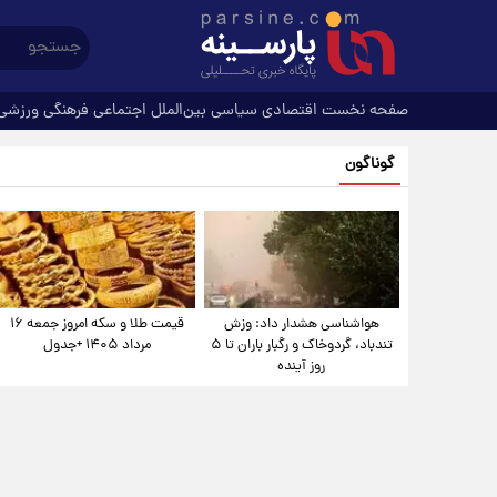
صفحه نخست
اقتصادی
سیاسی
بین‌الملل
اجتماعی
فرهنگی
ورزشی
گوناگون
هواشناسی هشدار داد: وزش
قیمت طلا و سکه امروز جمعه ۱۶
تندباد، گردوخاک و رگبار باران تا ۵
مرداد ۱۴۰۵ +جدول
روز آینده