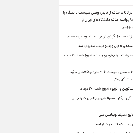
از سقوط در QS تا حذف از تایمز، وقتی سیاست دانشگاه را
د/ روایت حذف دانشگاه‌های ایران از
ی جهانی
زده سه بازیگر زن در مراسم یادبود مریم همتیان
شاهی با این ویدئو بیشتر محبوب شد
قیمت محصولات ایران‌خودرو و سایپا امروز شنبه ۱۷ مرداد
سوخو-۳۰ با مخزن سوخت ۹.۶ تنی؛ جنگنده‌ای با بُرد
ین و اتریوم امروز شنبه ۱۷ مرداد
زندگی میکنید مصرف این ویتامین ها را جدی
نابع مصرف ویتامین سی
م یعنی کبدتان در خطر است