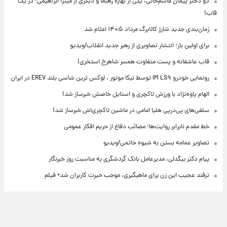
دو دختر پیمان قاسم‌خانی، یکی از بهاره رهنما و دیگری از میترا ابراهیمی؛ در یک
قاب!
زمان‌بندی جدید شارژ کالابرگ مرداد ۱۴۰۵ اعلام شد
برای اولین بار؛ انتشار تصاویری از رهبر جدید انقلاب/ویدیو
قاب عاشقانه و پست متفاوت همسر شاهرخ استخری!
رونمایی خودرو IM LS۹ توسط نیکا موتور ، لوکس ترین شاسی بلند EREV در ایران
الهام پاوه‌نژاد با ورزش لاکچری و استایل خاصش خبرساز شد!
سلفی‌های پی‌درپی هلیا امامی در ماشین لاکچری‌اش خبرساز شد!
خط مقدم نابرابر روایت‌ها؛ مصائب دفاع از حریم افکار عمومی
تصاویر عمامه بستن به شیوه خاتمی/ویدیو
پیام دکتر بیگدلی، مدیرعامل بانک گردشگری به مناسبت روز خبرنگار
ترفند عجیب این زن برای ماهیگیری، موجب حیرت کاربران شد+ فیلم