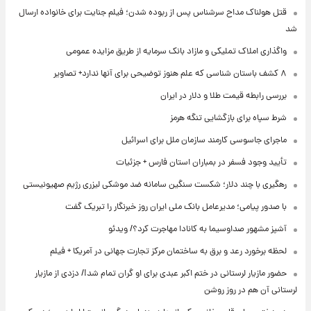
قتل هولناک مداح سرشناس پس از ربوده شدن؛ فیلم جنایت برای خانواده ارسال
شد
واگذاری املاک تملیکی و مازاد بانک سرمایه از طریق مزایده عمومی
۸ کشف باستان شناسی که علم هنوز توضیحی برای آنها ندارد+ تصاویر
بررسی رابطه قیمت طلا و دلار در ایران
شرط سپاه برای بازگشایی تنگه هرمز
ماجرای جاسوسی کارمند سازمان ملل برای اسرائیل
تأیید وجود فسفر در بمباران استان فارس + جزئیات
رهگیری با چند دلار؛ شکست سنگین سامانه ضد موشکی لیزری رژیم صهیونیستی
با صدور پیامی؛ مدیرعامل بانک ملی ایران روز خبرنگار را تبریک گفت
آشپز مشهور صداوسیما به کانادا مهاجرت کرد؟/ ویدئو
لحظه برخورد رعد و برق به ساختمان مرکز تجارت جهانی در آمریکا + فیلم
حضور مازیار لرستانی در ختم اکبر عبدی برای او گران تمام شد!/ دزدی از مازیار
لرستانی آن هم در روز روشن