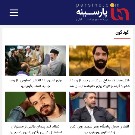
گوناگون
قتل هولناک مداح سرشناس پس از ربوده
برای اولین بار؛ انتشار تصاویری از رهبر
شدن؛ فیلم جنایت برای خانواده ارسال شد
جدید انقلاب/ویدیو
افشای محل پناهگاه‌ رهبر شهید روی آنتن
انتقاد تند پیمان طالبی از مسئولان
زنده تلویزیون/ویدیو
استقلال در پی رفتن رامین رضاییان+