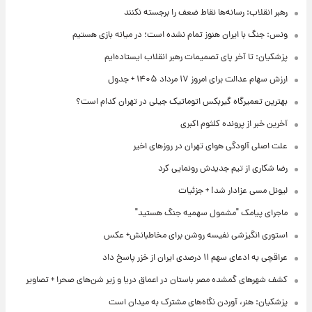
رهبر انقلاب: رسانه‌ها نقاط ضعف را برجسته نکنند
ونس: جنگ با ایران هنوز تمام نشده است؛ در میانه بازی هستیم
پزشکیان: تا آخر پای تصمیمات رهبر انقلاب ایستاده‌ایم
ارزش سهام عدالت برای امروز ۱۷ مرداد ۱۴۰۵ + جدول
بهترین تعمیرگاه گیربکس اتوماتیک جیلی در تهران کدام است؟
آخرین خبر از پرونده کلثوم اکبری
علت اصلی آلودگی هوای تهران در روزهای اخیر
رضا شکاری از تیم جدیدش رونمایی کرد
لیونل مسی عزادار شد! + جزئیات
ماجرای پیامک "مشمول سهمیه جنگ هستید"
استوری انگیزشی نفیسه روشن برای مخاطبانش+ عکس
عراقچی به ادعای سهم ۱۱ درصدی ایران از خزر پاسخ داد
کشف شهرهای گمشده مصر باستان در اعماق دریا و زیر شن‌های صحرا + تصاویر
پزشکیان: هنر، آوردن نگاه‌های مشترک به میدان است