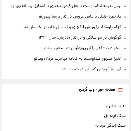
ترس نعیمه نظام‌دوست از بغل کردن دختری با استایل پسرانه/ویدیو
۱۶ ساعت پیش
قیمت محصولات ایران‌خودرو و سایپا امروز شنبه
ماه‌چهره خلیلی با لباس عروس در کنار پارسا پیروزفر
۱۷ مرداد ۱۴۰۵
الهام پاوه‌نژاد با ورزش لاکچری و استایل خاصش خبرساز شد!
گوگوش در دو سالگی و در کنار مادرش؛ سال ۱۳۳۱
سحر دولتشاهی با این ویدئو بیشتر محبوب شد
آشپز مشهور صداوسیما به کانادا مهاجرت کرد؟/ ویدئو
این علائم یعنی کبدتان در خطر است
صفحه خبر - وب گردی
اقتصاد ایران
سبک ایده آل
سبک زندگی مردانه