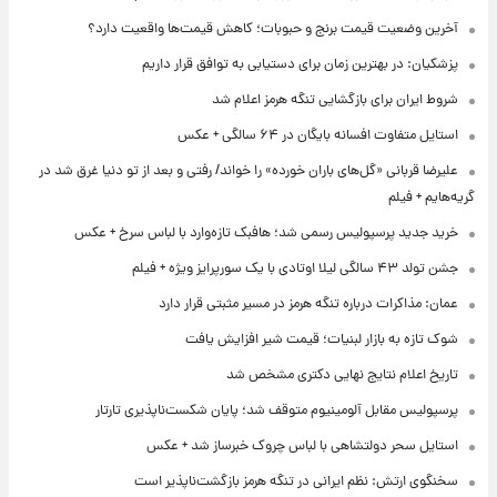
آخرین وضعیت قیمت برنج و حبوبات؛ کاهش قیمت‌ها واقعیت دارد؟
پزشکیان: در بهترین زمان برای دستیابی به توافق قرار داریم
شروط ایران برای بازگشایی تنگه هرمز اعلام شد
استایل متفاوت افسانه بایگان در ۶۴ سالگی + عکس
علیرضا قربانی «گل‌های باران خورده» را خواند/ رفتی و بعد از تو دنیا غرق شد در
گریه‌هایم + فیلم
خرید جدید پرسپولیس رسمی شد؛ هافبک تازه‌وارد با لباس سرخ + عکس
جشن تولد ۴۳ سالگی لیلا اوتادی با یک سورپرایز ویژه + فیلم
عمان: مذاکرات درباره تنگه هرمز در مسیر مثبتی قرار دارد
شوک تازه به بازار لبنیات؛ قیمت شیر افزایش یافت
تاریخ اعلام نتایج نهایی دکتری مشخص شد
پرسپولیس مقابل آلومینیوم متوقف شد؛ پایان شکست‌ناپذیری تارتار
استایل سحر دولتشاهی با لباس چروک خبرساز شد + عکس
سخنگوی ارتش: نظم ایرانی در تنگه هرمز بازگشت‌ناپذیر است