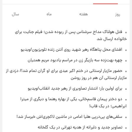
۱۴ ساعت پیش
هشدار درباره کمبود یک ماده معدنی؛ خطر
روز
هفته
ماه
سال
آلزایمر و زوال عقل افزایش می‌یابد؟
قتل هولناک مداح سرشناس پس از ربوده شدن؛ فیلم جنایت برای
۱۴ ساعت پیش
انتقاد تند پیمان طالبی از مسئولان استقلال در
خانواده ارسال شد
پی رفتن رامین رضاییان+ عکس
افشای محل پناهگاه‌ رهبر شهید روی آنتن زنده تلویزیون/ویدیو
۱۴ ساعت پیش
چهره بهت‌زده سه بازیگر زن در مراسم یادبود مریم همتیان
قیمت گوشت گوساله و گوسفند امروز شنبه ۱۷
حضور مازیار لرستانی در ختم اکبر عبدی برای او گران تمام شد!/ دزدی از
مرداد ۱۴۰۵ +جدول
مازیار لرستانی آن هم در روز روشن
۱۵ ساعت پیش
برای اولین بار؛ انتشار تصاویری از رهبر جدید انقلاب/ویدیو
با قدرتمندترین و بادوام ترین تانک جهان آشنا
شوید+ فیلم
دو دختر پیمان قاسم‌خانی، یکی از بهاره رهنما و دیگری از میترا
ابراهیمی؛ در یک قاب!
۱۵ ساعت پیش
سلفی‌های پی‌درپی هلیا امامی در ماشین لاکچری‌اش خبرساز شد!
قیمت طلا ۱۸عیار امروز شنبه ۱۷ مرداد ۱۴۰۵
+جدول
تصاویر جدید و دلبرانه از هدیه تهرانی در یک گلخانه