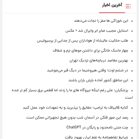
آخرین اخبار
این خوراکی ها مغز را نجات می‌دهند
استایل عجیب صابر ابر وایرال شد + عکس
طلب حلالیت عالیشاه از هواداران پس از جدایی از پرسپولیس
چهار ماسک خانگی برای داشتن موهای نرم و شفاف
بهترین مقاصد دریاچه‌های نزدیک تهران
در ششم اوت؛ وقتی هیروشیما در دیگ قیر می‌جوشید
این مناطق کشور آماده بارش باران باشند
پزشکیان: علی رغم اینکه نیروگاه های ما را زدند اما قطعی برق بسیار کم تر شده
است
کنایه قالیباف به ترامپ: حقایق را بپذیرید و به تعهدات خود عمل کنید
رصد این صور فلکی در آسمان شب بدون هیچ تجهیزاتی ممکن است
چت متنی نامحدود و رایگان در ChatGPT
شرایط تفاهم‌نامه به نفع ایران بهبود یافت