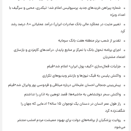
شماره پیراهن خریدهای جدید پرسپولیس اعلام شد؛ تیکدری، محبی و سرگیف با
اعداد ویژه
تغییر مثبت در عملکرد مالی بانک صادرات ایران/ درآمد عملیاتی ۸۰ درصد رشد
کرد
تقدیر از شعب برتر منطقه هفت بانک سرمایه
اجرای برنامه تحول بانک با تمرکز بر منابع پایدار، درآمدهای کارمزدی و بازسازی
اعتماد مشتریان
جزئیات فعال‌سازی «کیف پول ایران» اعلام شد+فیلم
واکنش پلیس به فیک نیوزها و بازنشر ویدیوهای تکراری
پیش‌بینی جنجالی احسان علیخانی درباره میثاقی و فردوسی پور وایرال شد+فیلم
واکنش سحر دولتشاهی به حاشیه‌ها: قصد توهین به اذان را نداشتم
راز طول عمر انسان در دستان یک نوجوان ۱۵ ساله؟ ادعایی که جهان را
شگفت‌زده کرد
روایت پزشکیان از برنامه‌های دولت برای بهبود معیشت مردم امشب منتشر
می‌شود