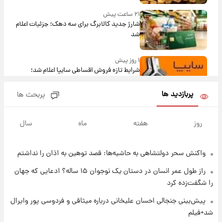
۲۱ ساعت پیش
شارژ جدید کالابرگ برای سه دهک؛ جزئیات اعلام
شد
۱ روز پیش
شرایط تازه فروش اقساطی سایپا اعلام شد؛
شاهین، کوییک، اطلس، سهند و ساینا با اقساط
بلندمدت + جدول
پربازدید ها
پربحث ها
۱ روز پیش
سیگنال‌های جدید برای بازار طلا؛ پیش‌بینی
روز
هفته
ماه
سال
قیمت سکه و طلا فردا
واکنش سحر دولتشاهی به حاشیه‌ها: قصد توهین به اذان را نداشتم
۱ روز پیش
فال حافظ پنجشنبه ۱۵ مرداد ماه ۱۴۰۵
راز طول عمر انسان در دستان یک نوجوان ۱۵ ساله؟ ادعایی که جهان
را شگفت‌زده کرد
۱ روز پیش
پیش‌بینی جنجالی احسان علیخانی درباره میثاقی و فردوسی پور وایرال
فال قهوه روزانه پنجشنبه ۱۵ مرداد ماه ۱۴۰۵
شد+فیلم