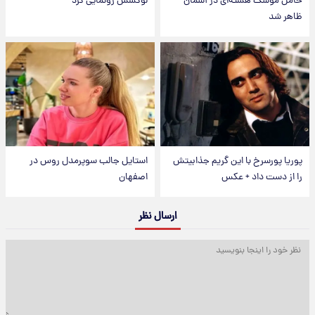
حامل موشک هسته‌ای در آسمان
لوکسش رونمایی کرد
ظاهر شد
پوریا پورسرخ با این گریم جذابیتش
استایل جالب سوپرمدل روس در
را از دست داد + عکس
اصفهان
ارسال نظر