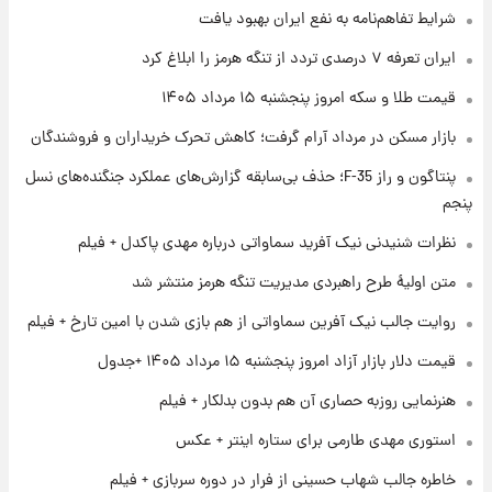
شرایط تفاهم‌نامه به نفع ایران بهبود یافت
۱ روز پیش
ایران تعرفه ۷ درصدی تردد از تنگه هرمز را ابلاغ کرد
فال روزانه واقعی پنجشنبه ۱۵ مرداد ۱۴۰۵
قیمت طلا و سکه امروز پنجشنبه ۱۵ مرداد ۱۴۰۵
بازار مسکن در مرداد آرام گرفت؛ کاهش تحرک خریداران و فروشندگان
۱ روز پیش
پنتاگون و راز F-35؛ حذف بی‌سابقه گزارش‌های عملکرد جنگنده‌های نسل
ارزش سهام عدالت برای امروز چهارشنبه ۱۴ مرداد
+ جدول
پنجم
نظرات شنیدنی نیک آفرید سماواتی درباره مهدی پاکدل + فیلم
۱ روز پیش
آغاز طرح جدید فروش مشارکت در تولید سایپا؛
متن اولیۀ طرح راهبردی مدیریت تنگه هرمز منتشر شد
نام خودرو، مبلغ پیش پرداخت و زمان تحویل |
روایت جالب نیک آفرین سماواتی از هم بازی شدن با امین تارخ + فیلم
سود مشارکت چند درصد است؟
قیمت دلار بازار آزاد امروز پنجشنبه ۱۵ مرداد ۱۴۰۵ +جدول
هنرنمایی روزبه حصاری آن هم بدون بدلکار + فیلم
استوری مهدی طارمی برای ستاره اینتر + عکس
خاطره جالب شهاب حسینی از فرار در دوره سربازی + فیلم