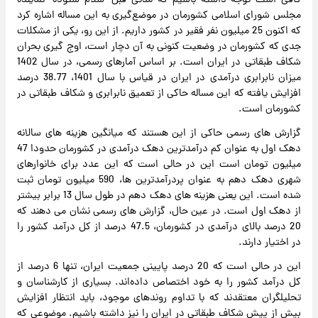
کافی است توجه داشته باشیم که مدتی قبل "سلام ستوده" نماینده
مجلس شورای اسلامی کشورمان در موضع‌گیری به این مساله اشاره کرد
که اکنون 25 میلیون نفر فقیر در کشور داریم. از این رو، یکی از مشکلات
جدی که کشورمان در وضعیت کنونی به آن دچار است، اوج گیری بحران
شکاف طبقاتی در ایران است. بر اساس آمارهای رسمی، در سال 1402
میزان نابرابری درآمدی در ایران در قیاس با سال 1401، 38.77 درصد
افزایش یافته که این مساله حاکی از تعمیق نابرابری و شکاف طبقاتی در
کشورمان است.
گزارش های رسمی حاکی از این هستند که میانگین هزینه های سالانه
دهک اول به عنوان کم درآمدترین دهک درآمدی در کشورمان حدودا 47
میلیون تومان است این در حالی است که این عدد برای خانوارهای
شهری دهک دهم به عنوان پردرآمدترین ها، 590 میلیون تومان ثبت
شده است. این یعنی هزینه های دهک دهم در طول سال 13 برابر بیشتر
از دهک اول است. در عین حال، گزارش های رسمی نشان می دهند که
20 درصد بالای درآمدی در کشورمان، 47.5 درصد از کل درآمد کشور را
در اختیار دارند.
این در حالی است که 20 درصد پایینی جمعیت ایران، تنها 6 درصد از
کل درآمد کشور را به خود اختصاص داده‌اند. بسیاری از کارشناسان و
تحلیلگران معتقدند که با تداوم روندهای موجود، باید انتظار افزایش
بیش از پیش شکاف طبقاتی در ایران را نیز داشته باشیم. موضوعی که