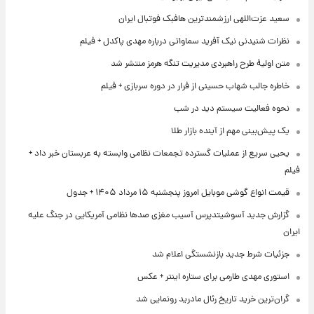
سعید عزت‌اللهی ارزشمندترین هافبک فوتبال ایران
نظرات شنیدنی نیک آفرید سماواتی درباره مهدی پاکدل + فیلم
متن اولیۀ طرح راهبردی مدیریت تنگه هرمز منتشر شد
خاطره جالب شهاب حسینی از فرار در دوره سربازی + فیلم
نحوه فعالیت سیستم دید در شب
یک پیش‌بینی مهم از آینده بازار طلا
یحیی سریع از عملیات گسترده تجمعات نظامی وابسته به عربستان خبر داد +
فیلم
قیمت انواع گوشی موبایل امروز پنجشنبه ۱۵ مرداد ۱۴۰۵ + جدول
گزارش جدید آسوشیتدپرس آسیب مغزی صدها نظامی آمریکایی در جنگ علیه
ایران
جزئیات شرط جدید بازنشستگی اعلام شد
استوری مهدی طارمی برای ستاره اینتر + عکس
گران‌ترین خرید تاریخ رئال مادرید رونمایی شد