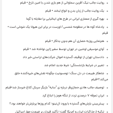
روایت جالب نیک آفرین سماواتی از هم بازی شدن با امین تارخ + فیلم
یک روایت جالب از زبان بدن و انواع لبخند + فیلم
بهره گیری از معماری ایرانی در طرح های ایتالیایی برا مقابله با گرما
پادشاه کوه ها در منظومه شمسی / اورست در برابر این هیولا یک شوخی است +
فیلم
هنرنمایی روزبه حصاری آن هم بدون بدلکار + فیلم
آوای موسیقی اوشین در تهران توسط سفیر ژاپن نواخته شد + فیلم
دادستان تهران از توقیف گسترده اموال شرکت‌های تراستی خبر داد
تغییر در شرایط بازنشستگی؛ شرط جدید اعلام شد
شاهکار طبیعت در دل سنگ؛ تومسونیت چگونه نقش‌های خیره‌کننده خلق
می‌کند؟+فیلم
توصیف جالب هادی حجازی‌فر درباره ی "سایه" بازیگر سریال کلاغ خبرساز شد+فیلم
ایران تعرفه ۷ درصدی تردد از تنگه هرمز را ابلاغ کرد
پیش‌بینی بارش‌های گسترده با ورود ال‌نینو؛ کدام روزها پربارش‌تر خواهند بود؟
ترکیه از مذاکرات ایران و آمریکا گفت؛ تأکید فیدان بر ضرورت مهار اسرائیل